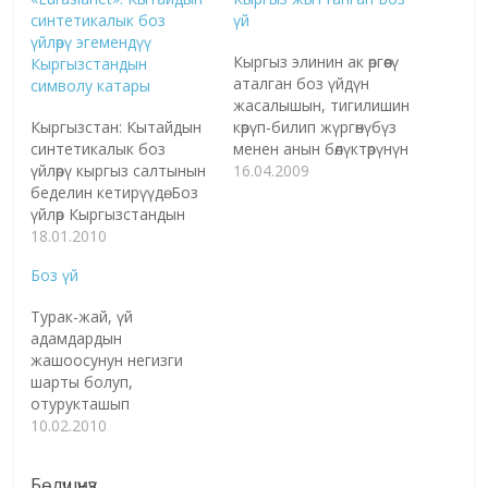
синтетикалык боз
үй
үйлөрү эгемендүү
Кыргыз элинин ак өргөөсү
Кыргызстандын
аталган боз үйдүн
символу катары
жасалышын, тигилишин
Кыргызстан: Кытайдын
көрүп-билип жүргөнүбүз
синтетикалык боз
менен анын бөлүктөрүнүн
үйлөрү кыргыз салтынын
аталышы, эмнеден
16.04.2009
беделин кетирүүдө. Боз
жасалаарын кийинки
үйлөр Кыргызстандын
жаштар биле
мамлекеттүүлүгүнүн
18.01.2010
беришпейт. Боз үй
негизги улуттук
тигилет десе дароо
Боз үй
элементи болуп
жамандыктын болгонун
эсептелет. Муну менен
баамдап калаарыбыз
Турак-жай, үй
катар бул кийиз турак
да ырас. Ал эми
адамдардын
жай кыргыздардын
байыртадан бери ата-
жашоосунун негизги
көчмөн тарыхын
бабабыздын каны
шарты болуп,
символдоштурат, көзү
менен жаралган
отурукташып
өткөн адамга боз үйдүн
устачылык, зергердик
жашоосунда, үй-бүлө
10.02.2010
формасында
өнөрдү азыркы убакта да
куруусунда, дегеле,
күмбөздөрдү тургузушкан,
улантып келе жаткан
адам катары күн
Экинчи дүйнөлүк
инсандарыбыз…
Бөлүшүңүз