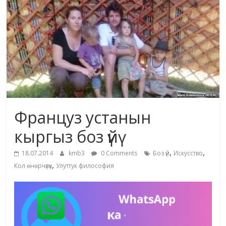
маданияты
жана
адабияты
Француз устанын
кыргыз боз үйү
,
,
18.07.2014
kmb3
0 Comments
Боз үй
Искусство
,
Кол өнөрчүлүк
Улуттук философия