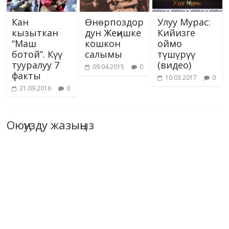
Кан
Өнөрпоздор
Улуу Мурас:
кызыткан
дун Жеңишке
Кийизге
“Маш
кошкон
оймо
ботой”. Күү
салымы
түшүрүү
тууралуу 7
(видео)
09.04.2015
0
факты
10.03.2017
0
21.09.2016
0
Оюңузду жазыңыз