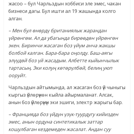
жасоо – бул Чарльздын хоббиси эле эмес, чакан
бизнеси дагы. Бул ишти ал 19 жашында колго
алган.
– Мен бул өнөрдү британиялык жарандан
үйрөнгөм. Ал да убагында бирөөдөн үйрөнгөн
экен. Биринчи жасаган боз үйүм анча жакшы
болбой калган. Бара-бара оңолду. Баш-аягы
элүүдөй боз үй жасадым. Албетте кыйынчылык
тартасың. Эки колуң көтөрүлбөй, белиң уюп
ооруйт.
Чарльздын айтымында, ал жасаган боз үй чыныгы
кыргыз үйлөрүнөн кыйла айырмаланат. Алсак,
анын боз үйлөрүнүн эки эшиги, электр жарыгы бар.
– Францияда боз үйдүн үзүк-туурдугу кийизден
эмес, анын ордуна синтетикалык заттар
кошулбаган кездемеден жасалат. Андан суу