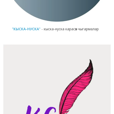
"КЫСКА-НУСКА"
- кыска-нуска карасөз чыгармалар