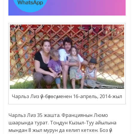
Чарльз Лиз үй-бүлөсү менен 16-апрель, 2014-жыл
Чарльз Лиз 35 жашта. Франциянын Люмо
шаарында турат. Тоңдун Кызыл-Туу айылына
мындан 8 жыл мурун да келип кеткен. Боз үй