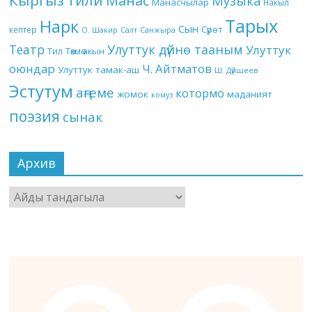
Кыргыз тили
Манас
Музыка
Манасчылар
Накыл
Тарых
Нарк
Сын
кептер
Сүрөт
О. Шакир
Салт
Санжыра
Театр
Улуттук дүйнө тааным
Улуттук
Төкмө акын
Тил
оюндар
Ч. Айтматов
Улуттук тамак-аш
Ш. Дүйшеев
Эстутум
аңгеме
котормо
жомок
маданият
комуз
поэзия
сынак
Архив
Архив