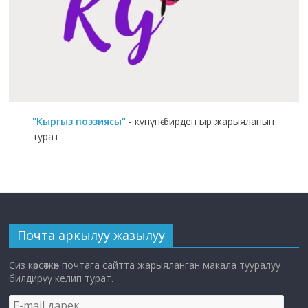
"Кыргыз поэзиясы"
- күнүнө бирден ыр жарыяланып
турат
Почта аркылуу жазылуу
Сиз көрсөткөн почтага сайтта жарыяланган макала тууралуу
билдирүү келип турат.
E-