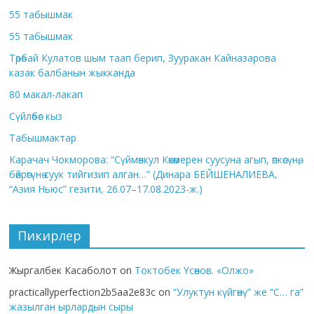
55 табышмак
55 табышмак
Төрөбай Кулатов шым таап берип, Зууракан Кайназарова
казак балбанын жыкканда
80 макал-лакап
Сүйлөбөс кыз
Табышмактар
Карачач Чокморова: “Сүймөнкул Көкөмерен суусуна агып, өпкөсүнө,
бөйрөгүнө суук тийгизип алган…” (Динара БЕЙШЕНАЛИЕВА,
“Азия Ньюс” гезити, 26.07–17.08.2023-ж.)
Пикирлер
Жыргалбек Касаболот
on
Токтобек Үсөнов. «Олжо»
practicallyperfection2b5aa2e83c
on
“Улуктун күйгөнү” же “С… га”
жазылган ырлардын сыры