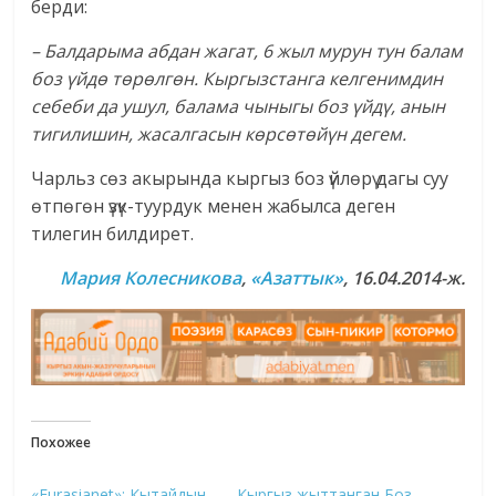
берди:
– Балдарыма абдан жагат, 6 жыл мурун тун балам
боз үйдө төрөлгөн. Кыргызстанга келгенимдин
себеби да ушул, балама чыныгы боз үйдү, анын
тигилишин, жасалгасын көрсөтөйүн дегем.
Чарльз сөз акырында кыргыз боз үйлөрү дагы суу
өтпөгөн үзүк-туурдук менен жабылса деген
тилегин билдирет.
Мария Колесникова
,
«Азаттык»
, 16.04.2014-ж.
Похожее
«Eurasianet»: Кытайдын
Кыргыз жыттанган Боз