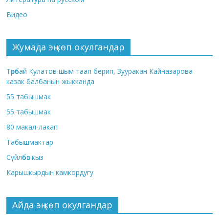
Видео
Жумада эң көп окулгандар
Төрөбай Кулатов шым таап берип, Зууракан Кайназарова
казак балбанын жыкканда
55 табышмак
55 табышмак
80 макал-лакап
Табышмактар
Сүйлөбөс кыз
Карышкырдын камкордугу
Айда эң көп окулгандар