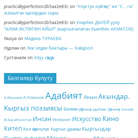
practicallyperfection2b5aa2e83c
on
“Улуктун күйгөнү” же “С… га”
жазылган ырлардын сыры
practicallyperfection2b5aa2e83c
on
Уларбек ДАЛЕЙ уулу.
“АЛМА ӨСПӨГӨН АЙЫЛ” (кыргызчалаган Кыялбек АКМАТОВ)
Nusya
on
Мадина ТУРАЕВА
Нұрлан
on
Эки элдин баатыры — Кайдоол
Султанали
on
Улуу сөздөр
Белгилер булуту
Адабият
Акындар.
Акын
А.Осмонов
А.Абыкаев
Кыргыз поэзиясы
Билим
Дүйнөлүк адабият
Дүйнөлүк поэзия
Кино
Инсан
Искусство
Интернет
Ж.Касаболотов
Китеп
Кыргыздар
Кол өнөрчүлүк
Кыргыз даамы