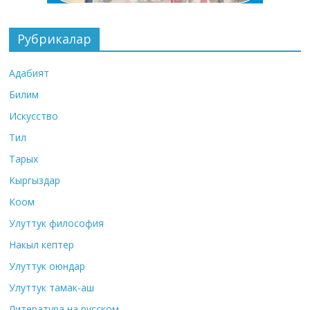
Рубрикалар
Адабият
Билим
Искусство
Тил
Тарых
Кыргыздар
Коом
Улуттук философия
Накыл кептер
Улуттук оюндар
Улуттук тамак-аш
Литература на русском