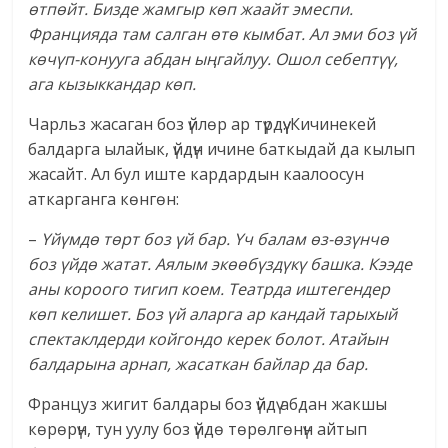
өтпөйт. Бизде жамгыр көп жаайт эмеспи.
Францияда там салган өтө кымбат. Ал эми боз үй
көчүп-конууга абдан ыңгайлуу. Ошол себептүү,
ага кызыккандар көп.
Чарльз жасаган боз үйлөр ар түрдүү. Кичинекей
балдарга ылайык, үйдүн ичине баткыдай да кылып
жасайт. Ал бул иште кардардын каалоосун
аткарганга көнгөн:
–
Үйүмдө төрт боз үй бар. Үч балам өз-өзүнчө
боз үйдө жатат. Аялым экөөбүздүкү башка. Кээде
аны короого тигип коем. Театрда иштегендер
көп келишет. Боз үй аларга ар кандай тарыхый
спектаклдерди койгондо керек болот. Атайын
балдарына арнап, жасаткан байлар да бар.
Француз жигит балдары боз үйдү абдан жакшы
көрөрүн, тун уулу боз үйдө төрөлгөнүн айтып