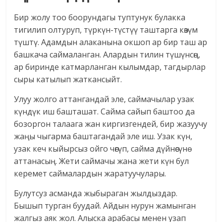
Бир жолу тоо боорундагы туптунук булакка
тигилип олтуруп, түркүн-түстүү таштарга көзүм
түштү. Адамдын алаканына окшоп ар бир таш ар
башкача саймаланган. Алардын тилин түшүнсөң,
ар биринде катмарланган кылымдар, тагдырлар
сыры катылып жаткансыйт.
Улуу жолго аттангандай эле, саймачылар узак
күндүк иш башташат. Сайма сайып баштоо да
бозоргон талаага жан киргизгендей, бир жазуучу
жаңы чыгарма баштагандай эле иш. Узак күн,
узак кеч кыйырсыз ойго чөгүп, сайма дүйнөсүнө
аттанасың. Жети саймачы жана жети күн бул
керемет саймалардын жаратуучулары.
Булутсуз асманда жыбыраган жылдыздар.
Бышып турган буудай. Айдын нурун жамынган
жалгыз аяк жол. Алыска арабасы менен узап