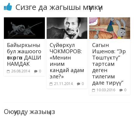
Сизге да жагышы мүмкүн
Байыркыны
Сүйөркул
Сагын
бул жашоого
ЧОКМОРОВ:
Ишенов: “Эр
ѳткѳргѳн ДАШИ
«Менин
Төштүктү”
НАМДАК
иним
тартсам
кандай адам
деген
26.08.2014
0
эле?»
тилегим
дале тирүү”
21.11.2014
0
10.03.2016
0
Оюңузду жазыңыз