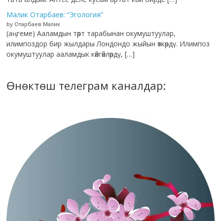
Малик Отарбаев: “Эгология”
by Отарбаев Малик
(аңгеме) Ааламдын төрт тарабынан окумуштуулар,
илимпоздор бир жылдары Лондондо жыйын өткөрдү. Илимпоз
окумуштуулар ааламдык көйгөйлөрдү, […]
Өнөктөш телеграм каналдар: