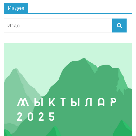
Издөө