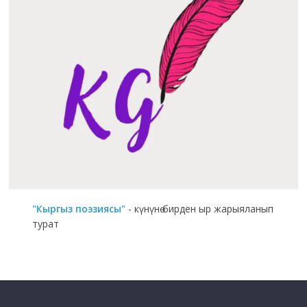
"Кыргыз поэзиясы"
- күнүнө бирден ыр жарыяланып
турат