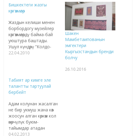
Бишкектеги жазгы
көргөзмөлөр
Жаздын келиши менен
борбордогу музейлер
Шакен
көргөзмөлөрдү байма-бай
Мамбетаипованын
уюштура баштады.
эмгектери
Ушул күндөрү “Колдо-
Кыргызстандын бренди
Арт” борбору, “Кыргыз-
22.04.2010
болчу
Артекс” сүрөтчүлөр
шаарчасы жаңы
26.10.2016
көргөзмөлөрдү уюштурса,
Чуйков музейи кол
Табият ар кимге эле
өнөрчүлөрдүн эмгектерин
талантты тартуулай
көрсөтүүнү ниет кылууда.
бербейт
Борбор Азия
сүрөтчүлөрүнүн эмгектери
Адам колунан жасалган
менен сүрөт
не бир укмуш жана көз
күйөрмандары “Колдо-
жоосун алган көркөм кол
Арт” борборунан
өнөрчүлүк буюм-
тааныша алышат.
тайымдар атадан
Долбоордун негизги
балага, кийинки
04.02.2013