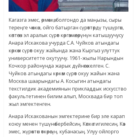
Кагазга эмес, өрмөккө, болгондо да маңызы, сыры
тереңге чөккөн, ойго батырган сүрөттөрдү түшүргөн,
көптөгөн эл аралык сүрөт көргөзмөлөрүнүн катышуучусу
Анара Искакова учурда С.А. Чуйков атындагы
көркөм сүрөт окуу жайында жана Кыргыз улуттук
университетте окутуучу. 1961-жылы Нарындын
Кочкор районунда жарык дүйнөгө келген. С.
Чуйков атындагы көркөм сүрөт окуу жайын жана
Москва шаарындагы А. Косыгин атындагы
текстилдик академиянын прикладдык искусство
факультетинен билим алып, Москвада бир топ
жыл эмгектенген.
Анара Искакованын эмгектерине бир эле карап
коюу менен түшүнө бербейсиң. Көпкө тигилесиң. Көз
эмес, жүрөктөн өткөрөсүң. кубанасың. Улуу ойлорго