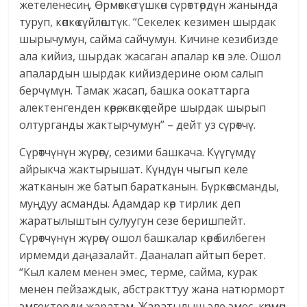
жетеленесиң. Өрмөккө түшкөн сүрөттөрдүн жанында
туруп, көпкө сүйлөштүк. “Секелек кезимен шырдак
шырычумун, сайма сайчумун. Кичине кезибизде
ала кийиз, шырдак жасаган апалар көп эле. Ошол
апалардын шырдак кийиздерине оюм салып
берчүмүн. Тамак жасап, башка оокаттарга
алектенгенден көрө, көпкө дейре шырдак шырып
олтурганды жактырчумун” – дейт уз сүрөтчү.
Сүрөтчүнүн жүрөгү, сезими башкача. Күүгүмдү
айрыкча жактырышат. Күндүн чыгып келе
жатканын же батып баратканын. Бүркөө асманды,
муңдуу асманды. Адамдар көр тирлик деп
жаратылыштын сулуугун сезе беришпейт.
Сүрөтчүнүн жүрөгү ошол башкалар көрө билбеген
ирмемди даңазалайт. Дааналап айтып берет.
“Кыл калем менен эмес, терме, сайма, курак
менен пейзаждык, абстракттуу жана натюрморт
эмгектерди жаратам. Жаратылыш эле эмес, көчмөн