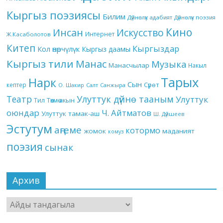
Кыргыз поэзиясы
Билим
Дүйнөлүк адабият
Дүйнөлүк поэзия
Кино
Инсан
Искусство
Интернет
Ж.Касаболотов
Китеп
Кыргыздар
Кол өнөрчүлүк
Кыргыз даамы
Кыргыз тили
Манас
Музыка
Манасчылар
Накыл
Тарых
Нарк
Сын
кептер
Сүрөт
О. Шакир
Салт
Санжыра
Театр
Улуттук дүйнө тааным
Улуттук
Төкмө акын
Тил
оюндар
Ч. Айтматов
Улуттук тамак-аш
Ш. Дүйшеев
Эстутум
аңгеме
котормо
жомок
маданият
комуз
поэзия
сынак
Архив
Архив