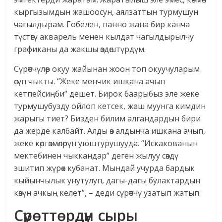
кыргызымдын жашоосун, аялзаттын турмушун
чагылдырам. Гобелен, панно жана бир канча
түстөгү акварель менен кылдат чагылдырылчу
графиканы да жакшы өздөштүрдүм.
Сүрөтчүлөр окуу жайынан жоон топ окуучуларым
өсүп чыкты. “Жеке менчик ишкана ачып
кетпейсиңби” дешет. Бирок баарыбыз эле жеке
турмушубузду ойлоп кетсек, жаш муунга кимдин
жарыгы тиет? Бизден билим алгандардын бири
да жерде калбайт. Алды өз алдынча ишкана ачып,
жеке көргөзмөлөрүн уюштурушууда. “Искакованын
мектебинен чыккандар” деген жылуу сөздү
эшитип жүрөк кубанат. Мындай учурда бардык
кыйынчылык унутулуп, дагы-дагы булактардын
көзүн ачкың келет”, – деди сүрөтчү узатып жатып.
Сүрөттөрдүн сыры