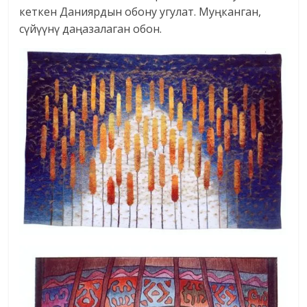
кеткен Даниярдын обону угулат. Муңканган,
сүйүүнү даңазалаган обон.