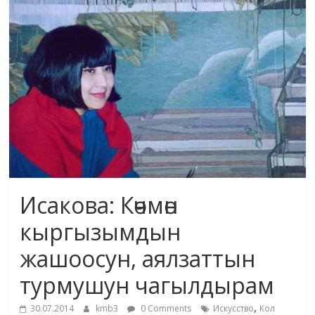
маданияты
жана
адабияты
Исакова: Көчмөн
кыргызымдын
жашоосун, аялзаттын
турмушун чагылдырам
,
30.07.2014
kmb3
0 Comments
Искусство
Кол