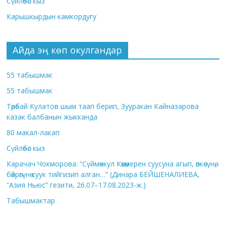
Сүйлөбөс кыз
Карышкырдын камкордугу
Айда эң көп окулгандар
55 табышмак
55 табышмак
Төрөбай Кулатов шым таап берип, Зууракан Кайназарова
казак балбанын жыкканда
80 макал-лакап
Сүйлөбөс кыз
Карачач Чокморова: “Сүймөнкул Көкөмерен суусуна агып, өпкөсүнө,
бөйрөгүнө суук тийгизип алган…” (Динара БЕЙШЕНАЛИЕВА,
“Азия Ньюс” гезити, 26.07–17.08.2023-ж.)
Табышмактар