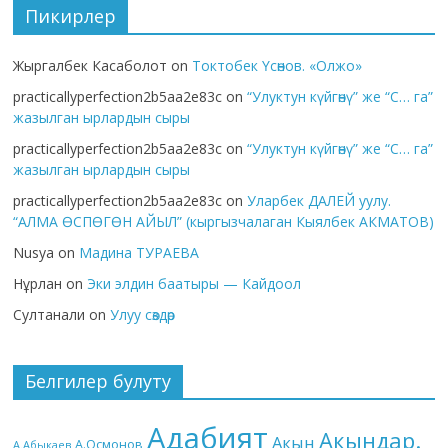
Пикирлер
Жыргалбек Касаболот
on
Токтобек Үсөнов. «Олжо»
practicallyperfection2b5aa2e83c
on
“Улуктун күйгөнү” же “С… га”
жазылган ырлардын сыры
practicallyperfection2b5aa2e83c
on
“Улуктун күйгөнү” же “С… га”
жазылган ырлардын сыры
practicallyperfection2b5aa2e83c
on
Уларбек ДАЛЕЙ уулу.
“АЛМА ӨСПӨГӨН АЙЫЛ” (кыргызчалаган Кыялбек АКМАТОВ)
Nusya
on
Мадина ТУРАЕВА
Нұрлан
on
Эки элдин баатыры — Кайдоол
Султанали
on
Улуу сөздөр
Белгилер булуту
Адабият
Акындар.
Акын
А.Осмонов
А.Абыкаев