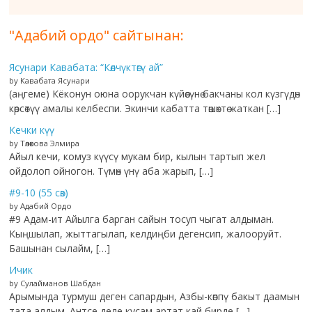
"Адабий ордо" сайтынан:
Ясунари Кавабата: “Көлчүктөгү ай”
by Кавабата Ясунари
(аңгеме) Кёконун оюна оорукчан күйөөсүнө бакчаны кол күзгүдөн
көрсөтүү амалы келбеспи. Экинчи кабатта төшөктө жаткан […]
Кечки күү
by Төлөкова Элмира
Айыл кечи, комуз күүсү мукам бир, кылын тартып жел
ойдолоп ойногон. Түмөн үнү аба жарып, […]
#9-10 (55 сөз)
by Адабий Ордо
#9 Адам-ит Айылга барган сайын тосуп чыгат алдыман.
Кыңшылап, жыттагылап, келдиңби дегенсип, жалооруйт.
Башынан сылайм, […]
Ичик
by Сулайманов Шабдан
Арымында турмуш деген сапардын, Азбы-көппү бакыт даамын
тата алдым. Антсе деле кусам артат кай бирде […]