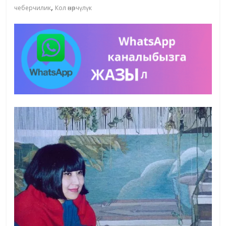
,
чеберчилик
Кол өнөрчүлүк