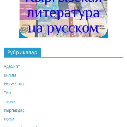
Рубрикалар
Адабият
Билим
Искусство
Тил
Тарых
Кыргыздар
Коом