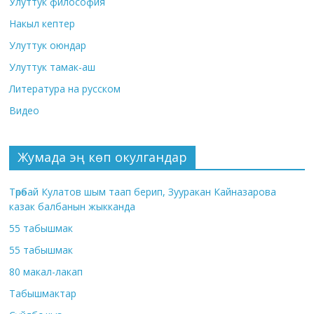
Улуттук философия
Накыл кептер
Улуттук оюндар
Улуттук тамак-аш
Литература на русском
Видео
Жумада эң көп окулгандар
Төрөбай Кулатов шым таап берип, Зууракан Кайназарова
казак балбанын жыкканда
55 табышмак
55 табышмак
80 макал-лакап
Табышмактар