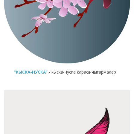
"КЫСКА-НУСКА"
- кыска-нуска карасөз чыгармалар