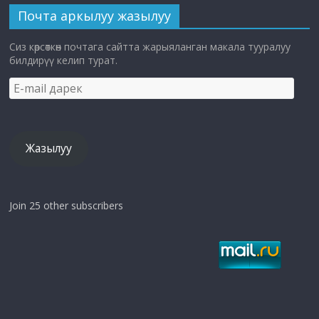
Почта аркылуу жазылуу
Сиз көрсөткөн почтага сайтта жарыяланган макала тууралуу
билдирүү келип турат.
E-
mail
дарек
Жазылуу
Join 25 other subscribers