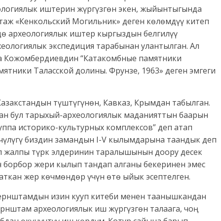
ологиялык иштерин жүргүзгөн экен, жыйынтыгында
таж «Кенкольский Могильник» деген көлөмдүү китеп
ндө археологиялык иштер кыргыздын белгилүү
хеологиялык экспедиция тарабынан улантылган. Ал
 Кожомбердиевдин “Катакомбные памятники
мятники Таласской долины. Фрунзе, 1963» деген эмгеги
закстандын түштүгүнөн, Кавказ, Крымдан табылган.
тан бул тарыхый-археологиялык маданияттын баарын
уппа историко-культурных комплексов” деп атап
чүлүгү биздин замандын I-V кылымдарына таандык деп
ул жалпы түрк элдеринин таралышынын доору десек
н борбор жери кылып тандап алганы бекеринен эмес
аткан жер көчмөндөр үчүн өтө ыйык эсептелген.
Бернштамдын изин кууп китеби менен таанышкандан
ернштам археологиялык иш жүргүзгөн талаага, чоң