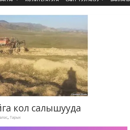
йга кол салышууда
,
алас
Тарых