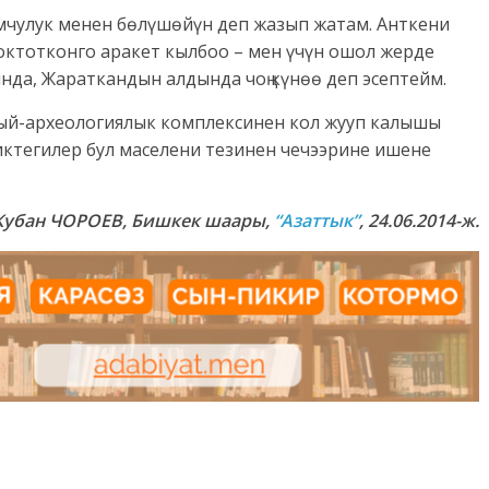
мчулук менен бөлүшөйүн деп жазып жатам. Анткени
токтотконго аракет кылбоо – мен үчүн ошол жерде
да, Жараткандын алдында чоң күнөө деп эсептейм.
ыхый-археологиялык комплексинен кол жууп калышы
иктегилер бул маселени тезинен чечээрине ишене
Кубан ЧОРОЕВ, Бишкек шаары,
“Азаттык”
, 24.06.2014-ж.