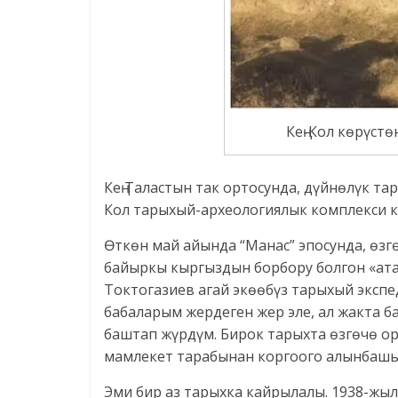
Кең-Кол көрүстө
Кең Таластын так ортосунда, дүйнөлүк тар
Кол тарыхый-археологиялык комплекси 
Өткөн май айында “Манас” эпосунда, өз
байыркы кыргыздын борбору болгон «ата
Токтогазиев агай экөөбүз тарыхый экспед
бабаларым жердеген жер эле, ал жакта б
баштап жүрдүм. Бирок тарыхта өзгөчө ор
мамлекет тарабынан коргоого алынбашы 
Эми бир аз тарыхка кайрылалы. 1938-жы