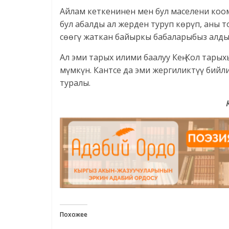
Айлам кеткенинен мен бул маселени коо
бул абалды ал жерден туруп көрүп, аны 
сөөгү жаткан байыркы бабаларыбыз алдын
Ал эми тарых илими баалуу Кең-Кол тар
мүмкүн. Кантсе да эми жергиликтүү бийл
туралы.
Похожее