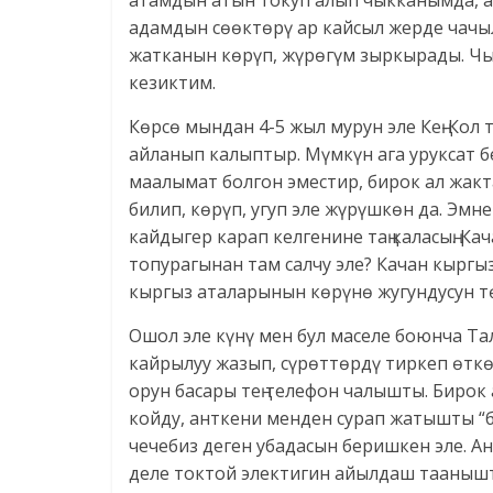
атамдын атын токуп алып чыкканымда, а
адамдын сөөктөрү ар кайсыл жерде чачы
жатканын көрүп, жүрөгүм зыркырады. Чы
кезиктим.
Көрсө мындан 4-5 жыл мурун эле Кең-Кол
айланып калыптыр. Мүмкүн ага уруксат 
маалымат болгон эместир, бирок ал жакт
билип, көрүп, угуп эле жүрүшкөн да. Эмн
кайдыгер карап келгенине таң каласың. К
топурагынан там салчу эле? Качан кыргы
кыргыз аталарынын көрүнө жугундусун тө
Ошол эле күнү мен бул маселе боюнча Та
кайрылуу жазып, сүрөттөрдү тиркеп өтк
орун басары тең телефон чалышты. Бирок
койду, анткени менден сурап жатышты “б
чечебиз деген убадасын беришкен эле. А
деле токтой электигин айылдаш тааныш