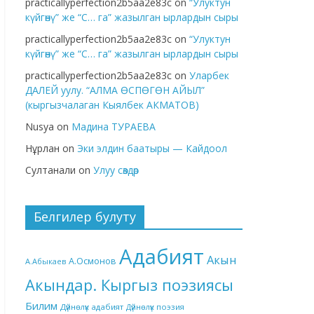
practicallyperfection2b5aa2e83c
on
“Улуктун
күйгөнү” же “С… га” жазылган ырлардын сыры
practicallyperfection2b5aa2e83c
on
“Улуктун
күйгөнү” же “С… га” жазылган ырлардын сыры
practicallyperfection2b5aa2e83c
on
Уларбек
ДАЛЕЙ уулу. “АЛМА ӨСПӨГӨН АЙЫЛ”
(кыргызчалаган Кыялбек АКМАТОВ)
Nusya
on
Мадина ТУРАЕВА
Нұрлан
on
Эки элдин баатыры — Кайдоол
Султанали
on
Улуу сөздөр
Белгилер булуту
Адабият
Акын
А.Осмонов
А.Абыкаев
Акындар. Кыргыз поэзиясы
Билим
Дүйнөлүк адабият
Дүйнөлүк поэзия