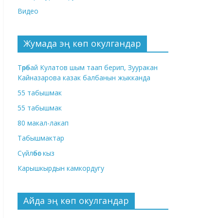
Видео
Жумада эң көп окулгандар
Төрөбай Кулатов шым таап берип, Зууракан
Кайназарова казак балбанын жыкканда
55 табышмак
55 табышмак
80 макал-лакап
Табышмактар
Сүйлөбөс кыз
Карышкырдын камкордугу
Айда эң көп окулгандар