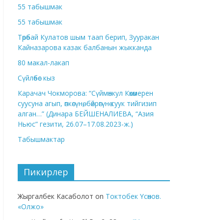
55 табышмак
55 табышмак
Төрөбай Кулатов шым таап берип, Зууракан
Кайназарова казак балбанын жыкканда
80 макал-лакап
Сүйлөбөс кыз
Карачач Чокморова: “Сүймөнкул Көкөмерен
суусуна агып, өпкөсүнө, бөйрөгүнө суук тийгизип
алган…” (Динара БЕЙШЕНАЛИЕВА, “Азия
Ньюс” гезити, 26.07–17.08.2023-ж.)
Табышмактар
Пикирлер
Жыргалбек Касаболот
on
Токтобек Үсөнов.
«Олжо»