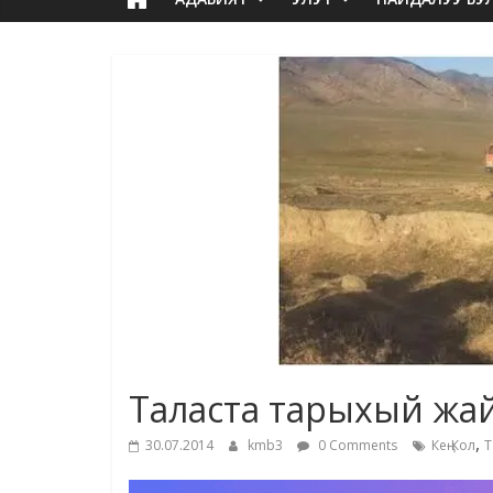
Таласта тарыхый жа
,
30.07.2014
kmb3
0 Comments
Кең-Кол
Т