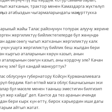
бдан өкүнүчтүү иш көрдүм. Котур сайына барып,
лып жатканын, трактор менен Камаздарга жүктөлүп
ңгыз атабыздын чыгармаларындагы маңкурттукка
 тарыхый жайы Талас районунун топурак алуучу жерине
берген жергиликтүү бийликтегилерде бул жөнүндө
ан адам сөөгү чыгып жатканын жергиликтүү калк
е үчүн ушуга жергиликтүү бийлик беш жылдан бери
ачан кыргыз аталарынын көрүн казып, анын
з аталарынын сөөгүн казып, аны кордочу эле? Качан
кчү эле? Бул кандай манкурттук?
лас облусунун губернатору Койсун Курманалиевага
өрүп бердим. Көп өтпөй мага облус башчысынын эки
 алар бул маселе менен тааныш эместигин билгизип
ул жер кайда” деп. Кантсе да тез аранын ичинде
ндан бери кырк күн өттү, бирок карьердин иши дагы
тарым айтып жатат.