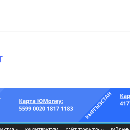
ры он үч акындын котормосунда
ып, өпкөсүнө, бөйрөгүнө суук тийгизип алган…” (Динара БЕЙШЕНАЛИЕВ
ЛАКТАР
KG ЛИТЕРАТУРА
САЙТ ТУУРАЛУУ
БАЙЛАН