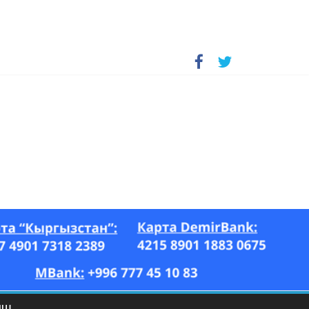
А, “Азия Ньюс” гезити, 26.07–17.08.2023-ж.)
ЫШ