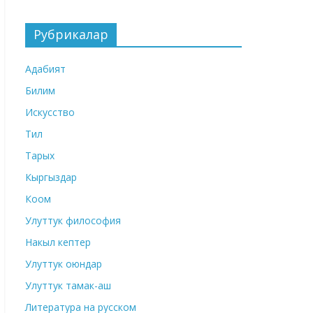
Рубрикалар
Адабият
Билим
Искусство
Тил
Тарых
Кыргыздар
Коом
Улуттук философия
Накыл кептер
Улуттук оюндар
Улуттук тамак-аш
Литература на русском