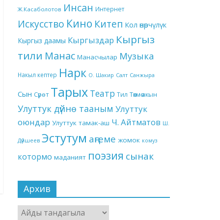
Инсан
Интернет
Ж.Касаболотов
Кино
Китеп
Искусство
Кол өнөрчүлүк
Кыргыз
Кыргыздар
Кыргыз даамы
тили
Манас
Музыка
Манасчылар
Нарк
Накыл кептер
О. Шакир
Салт
Санжыра
Тарых
Театр
Сын
Төкмө акын
Сүрөт
Тил
Улуттук дүйнө тааным
Улуттук
оюндар
Ч. Айтматов
Улуттук тамак-аш
Ш.
Эстутум
аңгеме
жомок
Дүйшеев
комуз
поэзия
сынак
котормо
маданият
Архив
Архив