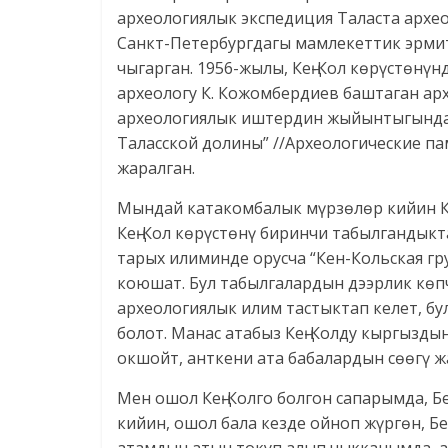
археологиялык экспедиция Таласта архе
Санкт-Петербургдагы мамлекеттик эрми
чыгарган. 1956-жылы, Кең-Кол көрүстөнү
археологу К. Кожомбердиев баштаган ар
археологиялык иштердин жыйынтыгында
Таласской долины” //Археологические па
жаралган.
Мындай катакомбалык мүрзөлөр кийин Ка
Кең-Кол көрүстөнү биринчи табылгандык
тарых илиминде орусча “Кен-Кольская гр
коюшат. Бул табылгалардын дээрлик көп
археологиялык илим тастыктап келет, б
болот. Манас атабыз Кең-Колду кыргызды
окшойт, анткени ата бабалардын сөөгү ж
Мен ошол Кең-Колго болгон сапарымда, 
кийин, ошол бала кезде ойноп жүргөн, Б