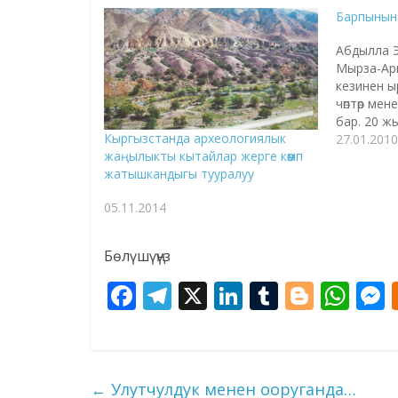
Барпынын
Абдылла Э
Мырза-Ар
кезинен ы
чөптөр ме
бар. 20 ж
Кыргызстанда археологиялык
тармагынд
27.01.2010
жаңылыкты кытайлар жерге көөмп
бир ыр дүй
жатышкандыгы тууралуу
Адегенде 
ырдаганы э
05.11.2014
сөз жан э
ошол бой
кетти.…
Бөлүшүңүз
F
T
X
Li
T
Bl
W
ac
el
n
u
o
h
e
e
k
m
g
at
s
b
gr
e
bl
g
s
←
Улутчулдук менен ооруганда…