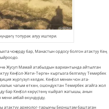
нүндөгү топурак алуу иштери.
ыхта чоң орду бар, Манастын ордосу болгон атактуу Кең-
кыйроодо.
гөчө Жусуп Мамай атабыздын вариантында айтылган
ктуу Кең-Кол-Жети-Төргө» кыргызга белгилүү Темирбек
иция жүргүзүп келдик. Кең-Кол менин чон ата-
алалык чагым өткөн, ошондуктан Темирбек агайга жол
ду бар Кең-Кол көрүстөнү кыйрап жатышы, анын
мени аябай өкүндүрдү.
лы атактуу археолог-тарыхчы Бернштам баштаган