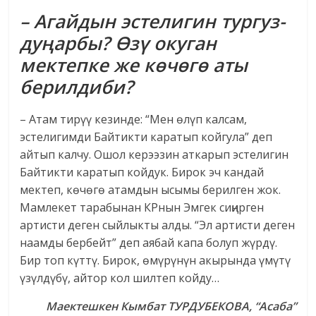
– Агайдын эстелигин тургуз­
дуңарбы? Өзү окуган
мектепке же көчөгө аты
берилдиби?
– Атам тирүү кезинде: “Мен өлүп калсам,
эстелигимди Байтикти каратып койгула” деп
айтып калчу. Ошол керээзин аткарып эстелигин
Байтикти каратып койдук. Бирок эч кандай
мектеп, көчөгө атамдын ысымы берилген жок.
Мамлекет тарабынан КРнын Эмгек сиңирген
артисти деген сыйлыкты алды. “Эл артисти деген
наамды бербейт” деп аябай капа болуп жүрдү.
Бир топ күттү. Бирок, өмүрүнүн акырында үмүтү
үзүлдүбү, айтор кол шилтеп койду…
Маектешкен Кымбат ТУРДУБЕКОВА, “Асаба”