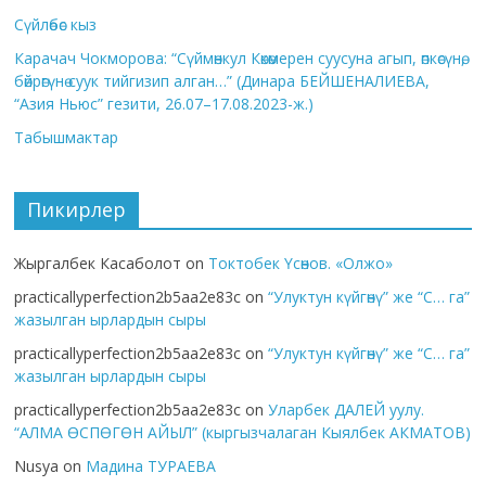
Сүйлөбөс кыз
Карачач Чокморова: “Сүймөнкул Көкөмерен суусуна агып, өпкөсүнө,
бөйрөгүнө суук тийгизип алган…” (Динара БЕЙШЕНАЛИЕВА,
“Азия Ньюс” гезити, 26.07–17.08.2023-ж.)
Табышмактар
Пикирлер
Жыргалбек Касаболот
on
Токтобек Үсөнов. «Олжо»
practicallyperfection2b5aa2e83c
on
“Улуктун күйгөнү” же “С… га”
жазылган ырлардын сыры
practicallyperfection2b5aa2e83c
on
“Улуктун күйгөнү” же “С… га”
жазылган ырлардын сыры
practicallyperfection2b5aa2e83c
on
Уларбек ДАЛЕЙ уулу.
“АЛМА ӨСПӨГӨН АЙЫЛ” (кыргызчалаган Кыялбек АКМАТОВ)
Nusya
on
Мадина ТУРАЕВА