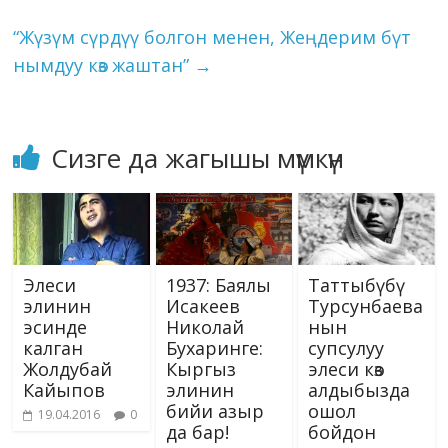
ki
“Жүзүм сүрдүү болгон менен, Жеңдерим бүт
нымдуу көз жаштан”
→
Сизге да жагышы мүмкүн
Элеси
1937: Баялы
Таттыбүбү
элинин
Исакеев
Турсунбаева
эсинде
Николай
нын
калган
Бухаринге:
супсулуу
Жолдубай
Кыргыз
элеси көз
Кайыпов
элинин
алдыбызда
бийи азыр
ошол
19.04.2016
0
да бар!
бойдон