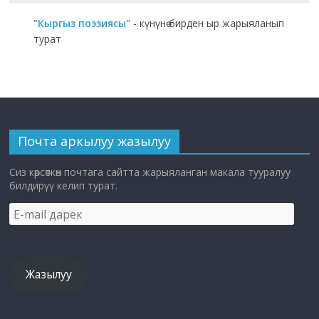
"Кыргыз поэзиясы"
- күнүнө бирден ыр жарыяланып
турат
Почта аркылуу жазылуу
Сиз көрсөткөн почтага сайтта жарыяланган макала тууралуу
билдирүү келип турат.
E-
mail
дарек
Жазылуу