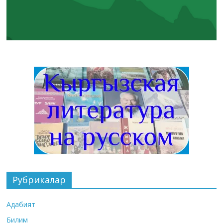
Рубрикалар
Адабият
Билим