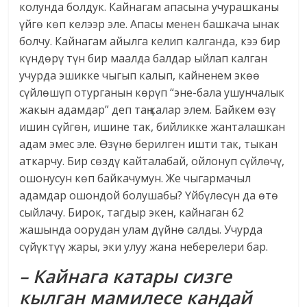
колунда болдук. Кайнагам апасына учурашканы
үйгө көп келээр эле. Апасы менен башкача ынак
болчу. Кайнагам айылга келип калганда, кээ бир
күндөрү түн бир маалда балдар ыйлап калган
учурда эшикке чыгып калып, кайненем экөө
сүйлөшүп отурганын көрүп “эне-бала ушунчалык
жакын адамдар” деп таң калар элем. Байкем өзү
ишин сүйгөн, ишине так, бийликке жанталашкан
адам эмес эле. Өзүнө берилген ишти так, тыкан
аткарчу. Бир сөздү кайталабай, ойлонуп сүйлөчү,
ошонусун көп байкачумун. Же чыгармачыл
адамдар ошондой болушабы? Үйбүлөсүн да өтө
сыйлачу. Бирок, тагдыр экен, кайнаган 62
жашында оорудан улам дүйнө салды. Учурда
сүйүктүү жары, эки улуу жана неберелери бар.
– Кайнага катары сизге
кылган мамилесе кандай