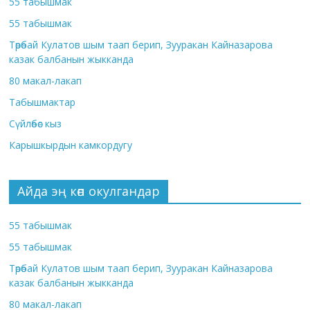
55 табышмак
55 табышмак
Төрөбай Кулатов шым таап берип, Зууракан Кайназарова
казак балбанын жыкканда
80 макал-лакап
Табышмактар
Сүйлөбөс кыз
Карышкырдын камкордугу
Айда эң көп окулгандар
55 табышмак
55 табышмак
Төрөбай Кулатов шым таап берип, Зууракан Кайназарова
казак балбанын жыкканда
80 макал-лакап