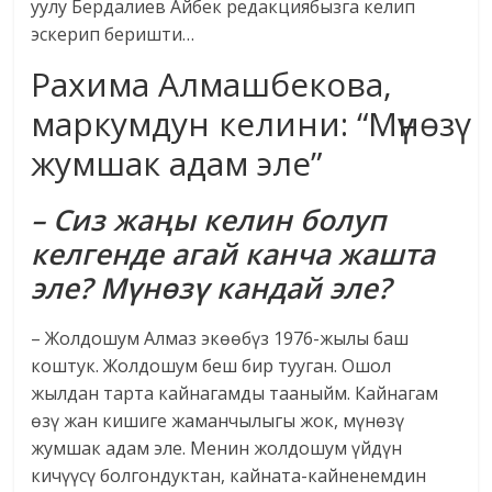
уулу Бердалиев Айбек редакциябызга келип
эскерип беришти…
Рахима Алмашбекова,
маркумдун келини: “Мүнөзү
жумшак адам эле”
– Сиз жаңы келин болуп
келгенде агай канча жашта
эле? Мүнөзү кандай эле?
– Жолдошум Алмаз экөөбүз 1976-жылы баш
коштук. Жолдошум беш бир тууган. Ошол
жылдан тарта кайнагамды тааныйм. Кайнагам
өзү жан кишиге жаманчылыгы жок, мүнөзү
жумшак адам эле. Менин жолдошум үйдүн
кичүүсү болгондуктан, кайната-кайненемдин