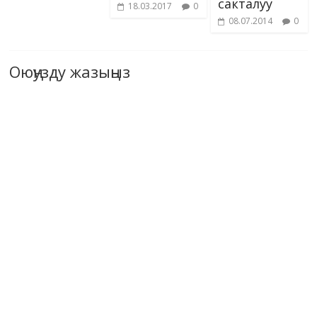
сакталуу
18.03.2017
0
08.07.2014
0
Оюңузду жазыңыз