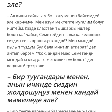
эле?
– Ал киши кайнагам болгону менен байкемдей
эле көрчүмүн. Мен өзүм мектепте мугалим болуп
иштейм. Кээде класстан тышкаркы иштер
боюнча: “Байке, Семетейдин Таласка келишине
сиздин көз карашыңыз кандай? Мен мындай
кылып түздүм. Бул бала минтип аткарат” деп
айтып берсем. “Жок, андай эмес! Семетейди
мындай кылсаң, элге жеткиликтүү болот” деп
кеңешин берээр эле.
– Бир туугандары менен,
анын ичинде сиздин
жолдошуңуз менен кандай
мамиледе эле?
– Бир туугандарынын баарысы менен жакшы