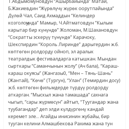
Т.Абдымомуновдун “Ашырбайында” Матай,
Б.Жакиевдин “Жүрөлүчү жүрөк оорутпайында”
Дүлөй Чал, Саид Ахмаддын “Келиндер
козголоңунда” Мамыр, Ч.Айтматовдун “Кылым
карытар бир күнүндө” Жоломан, М.Шахановдун
“Сократты эскерүү түнүндө” Карачоку,
Шекспирдин “Король Лиринде” дарыгердин ж.б.
көптөгөн ролдорду ойноп, эл аралык
театралдык фестивалдарга катышкан. Мындан
сырткары “Саманчынын жолу” (Ач бала), “Караш-
караш окуясы” (Жангазы0, “Мен – Тянь-Шань”
(Жантай), “Көчө” (Тургун), “Улан” (Темирдин досу)
ж.б. көптөгөн фильмдерде түрдүү ролдорду
аткарган. “Мыскыл жана тамашада” сахнага
чыгып, “сары жүрмөсүн” айтып, “Туугандар жана
туубагандар” деп элди күлдүргөнү кандай
керемет эле… Агайды инисинин жубайы, бир
тууган келини Алмашбекова Рахима жана тун