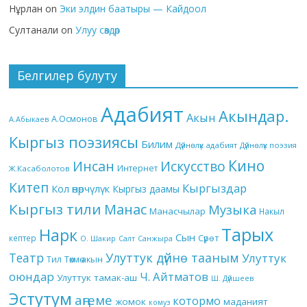
Нұрлан
on
Эки элдин баатыры — Кайдоол
Султанали
on
Улуу сөздөр
Белгилер булуту
Адабият
Акындар.
Акын
А.Осмонов
А.Абыкаев
Кыргыз поэзиясы
Билим
Дүйнөлүк адабият
Дүйнөлүк поэзия
Кино
Инсан
Искусство
Интернет
Ж.Касаболотов
Китеп
Кыргыздар
Кол өнөрчүлүк
Кыргыз даамы
Кыргыз тили
Манас
Музыка
Манасчылар
Накыл
Тарых
Нарк
Сын
кептер
Сүрөт
О. Шакир
Салт
Санжыра
Театр
Улуттук дүйнө тааным
Улуттук
Төкмө акын
Тил
оюндар
Ч. Айтматов
Улуттук тамак-аш
Ш. Дүйшеев
Эстутум
аңгеме
котормо
жомок
маданият
комуз