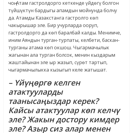
чоң. Атам гастролдорго кеткенде үйдөгү болгон
түйшүктүн бардыгы апамдын мойнунда болчу
да. Атамды Казакстанга гастролго көп
чакырышар эле. Бир учурларда ооруп,
гастролдорго да көп баралбай калды. Менимче,
иним Аяндын турган-турпаты, келбети, баскан-
турганы атама көп окшош. Чыгармачылык
жагынан ала турган болсок, менин кыздарым
жаштайынан эле ыр жазып, сүрөт тартып,
чыгармачылыкка кызыгып келе жатышат.
– Үйүңөргө келген
атактууларды
таанысаңыздар керек?
Кайсы атактуулар көп келчү
эле? Жакын достору кимдер
эле? Азыр сиз алар менен