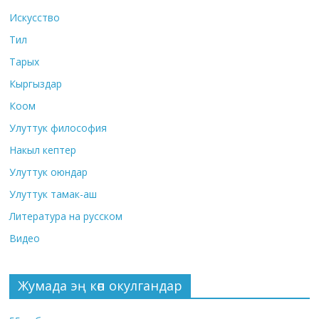
Искусство
Тил
Тарых
Кыргыздар
Коом
Улуттук философия
Накыл кептер
Улуттук оюндар
Улуттук тамак-аш
Литература на русском
Видео
Жумада эң көп окулгандар