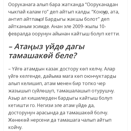
Ооруканага алып бара жатканда “Ооруканадан
чыкпай калам го” деп айтып калды. “Коюңуз, ата,
антип айтпаңыз! Бардыгы жакшы болот” деп
айтканым эсимде. Анан эле 2009-жылы 10-
февралда оорунун айынан кайтыш болуп кетти.
– Атаңыз үйдө дагы
тамашакөй беле?
– Үйгө атамдын казак достору көп келчү. Алар
үйгө келгенде, дайыма мага көп оюнчуктарды
алып келишип, атам менен бир топко чер
жазышып сүйлөшүп, тамашалашып отурушчу.
Азыр ал кишилерден бардыгы кайтыш болуп
кетишти го. Негизи эле атам үйдө да,
досторунун арасында да тамашакөй болчу.
Жөнөкөй нерсени да тамашага чалып айтып
койчу.