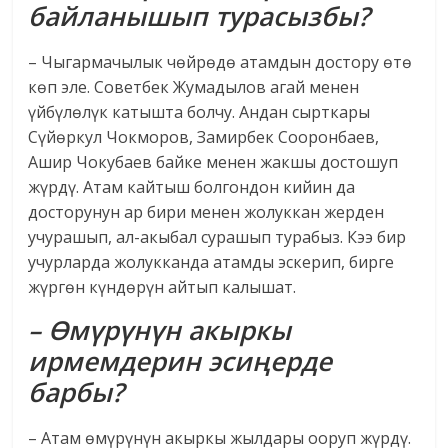
байланышып турасызбы?
– Чыгармачылык чөйрөдө атамдын достору өтө
көп эле. Советбек Жумадылов агай менен
үйбүлөлүк катышта болчу. Андан сырткары
Сүйөркул Чокморов, Замирбек Сооронбаев,
Ашир Чокубаев байке менен жакшы достошуп
жүрдү. Атам кайтыш болгондон кийин да
досторунун ар бири менен жолуккан жерден
учурашып, ал-акыбал сурашып турабыз. Кээ бир
учурларда жолукканда атамды эскерип, бирге
жүргөн күндөрүн айтып калышат.
– Өмүрүнүн акыркы
ирмемдерин эсиңерде
барбы?
– Атам өмүрүнүн акыркы жылдары ооруп жүрдү.