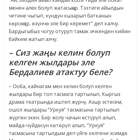
“Ай, биздин айыл кандай кооз! Үйдө эле оокат
менен алек болуп жатасыңар. Тээтиги айылдын
четине чыгып, күндүн кызарып батканын
көрсөңөр, өзүнчө эле бир керемет” деп калчу.
Бардыгыбыз чогуу отуруп тамак ичкенден кийин
байкем жатып алчу.
– Сиз жаңы келин болуп
келген жылдары эле
Бердалиев атактуу беле?
– Ооба, кайнагам мен келин болуп келген
жылдары бир топ тасмага тартылып, Кыргыз
драма театрында иштеп жүрчү. Азыр эстесем,
ошол жылдары “Уркуя” тасмасына тартылып
жүргөн экен. Бир жолу чачын өстүрүп алып,
майда-чүйдөсүн көтөрүп алып, “Уркуя”
тасмасына тартылдым деп үйгө келгени эсимде.