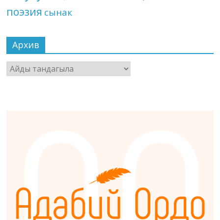
поэзия
сынак
Архив
Архив