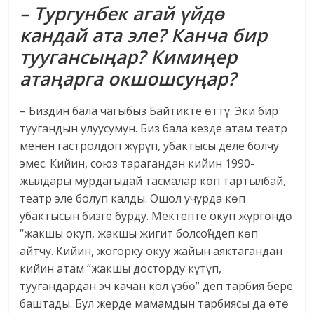
– Тургунбек агай үйдө
кандай ата эле? Канча бир
туу­гансыңар? Кимиңер
атаңарга окшошсуңар?
– Биздин бала чагыбыз Байтикте өттү. Эки бир
туугандын улуусумун. Биз бала кезде атам театр
менен гастролдоп жүрүп, убактысы деле болчу
эмес. Кийин, союз тарагандан кийин 1990-
жылдары мурдагыдай тасмалар көп тартылбай,
театр эле болуп калды. Ошол учурда көп
убактысын бизге бурду. Мектепте окуп жүргөндө
“жакшы окуп, жакшы жигит болсоң” деп көп
айтчу. Кийин, жогорку окуу жайын аяктагандан
кийин атам “жакшы досторду күтүп,
туугандардан эч качан кол үзбө” деп тарбия бере
баштады. Бул жерде мамамдын тарбиясы да өтө