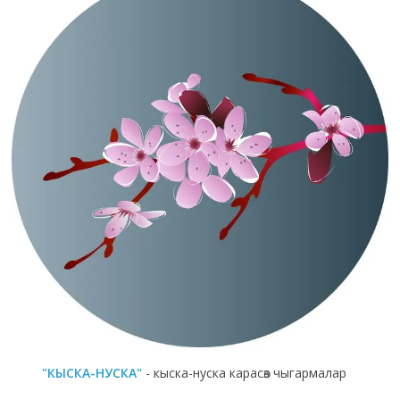
"КЫСКА-НУСКА"
- кыска-нуска карасөз чыгармалар