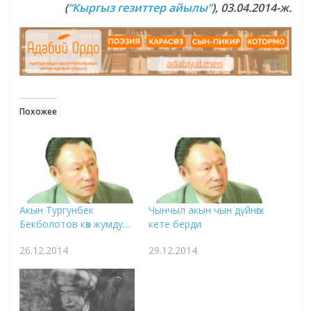
(
“Кыргыз гезиттер айылы”
), 03.04.2014-ж.
Похожее
Акын Тургунбек
Чынчыл акын чын дүйнөгө
Бекболотов көз жумду…
кете берди
26.12.2014
29.12.2014