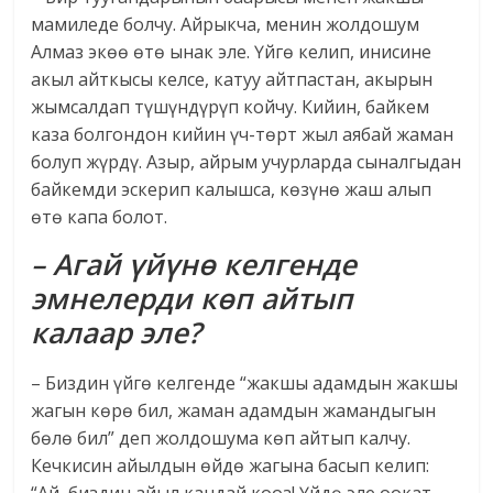
мамиледе болчу. Айрыкча, менин жолдошум
Алмаз экөө өтө ынак эле. Үйгө келип, инисине
акыл айткысы келсе, катуу айтпастан, акырын
жымсалдап түшүндүрүп койчу. Кийин, байкем
каза болгондон кийин үч-төрт жыл аябай жаман
болуп жүрдү. Азыр, айрым учурларда сыналгыдан
байкемди эскерип калышса, көзүнө жаш алып
өтө капа болот.
– Агай үйүнө келгенде
эмнелерди көп айтып
калаар эле?
– Биздин үйгө келгенде “жакшы адамдын жакшы
жагын көрө бил, жаман адамдын жамандыгын
бөлө бил” деп жолдошума көп айтып калчу.
Кечкисин айылдын өйдө жагына басып келип: