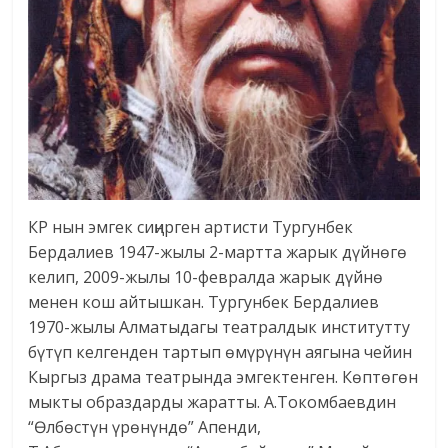
КР нын эмгек сиңирген артисти Тургунбек
Бердалиев 1947-жылы 2-мартта жарык дүйнөгө
келип, 2009-жылы 10-февралда жарык дүйнө
менен кош айтышкан. Тургунбек Бердалиев
1970-жылы Алматыдагы театралдык институтту
бүтүп келгенден тартып өмүрүнүн аягына чейин
Кыргыз драма театрында эмгектенген. Көптөгөн
мыкты образдарды жаратты. А.Токомбаевдин
“Өлбөстүн үрөнүндө” Апенди,