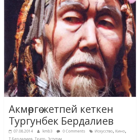
жана
адабияты
Акмөөргө жетпей кеткен
Тургунбек Бердалиев
,
,
07.08.2014
kmb3
0 Comments
Искусство
Кино
,
,
Т.Бердалиев
Театр
Эстутум