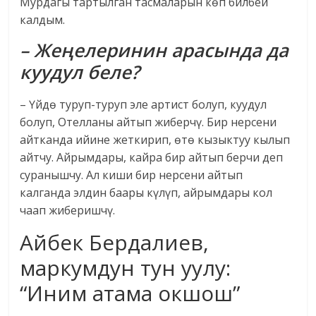
Мурдагы тартылган тасмаларын көп билбей
калдым.
– Жеңелеринин арасында да
куудул беле?
– Үйдө туруп-туруп эле артист болуп, куудул
болуп, Отелланы айтып жиберчү. Бир нерсени
айтканда ийине жеткирип, өтө кызыктуу кылып
айтчу. Айрымдары, кайра бир айтып берчи деп
суранышчу. Ал киши бир нерсени айтып
калганда элдин баары күлүп, айрымдары кол
чаап жиберишчү.
Айбек Бердалиев,
маркумдун тун уулу:
“Иним атама окшош”