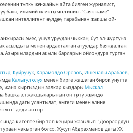
селенин түпкү жөн-жайын айта билген журналист,
 баян, илимий иликтөө эмгегинин -“Саяк наме”
тышкан интеллигент өкүлдөрү тарабынан жакшы ой-
санжырасы эмес, ушул уруудан чыккан, бүт эл-журтуна
ндык асылдыгы менен ардакталган атуулдар баяндалган.
а. Азыркылардын акылы барларын ойлондура турган
атыр
,
Куйручук
,
Карамолдо Орозов
,
Ишеналы Арабаев
,
лымда
Калыгул олуя
менен бирге жашаган бирок унутта
ке, жана кыргыздын залкар кыздары
Мыскал
а башка эл жакшыларынын он төртү жөнүндө
шында дагы улантылат, эмгеги менен элине
 болот” деди автор.
асында китепте бир топ кеңири жазылып: “Доорлордун
п ураан чакырган болсо, Жусуп Абдрахманов дагы ХХ