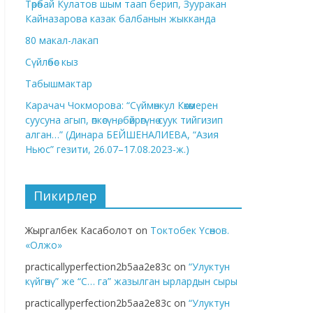
Төрөбай Кулатов шым таап берип, Зууракан
Кайназарова казак балбанын жыкканда
80 макал-лакап
Сүйлөбөс кыз
Табышмактар
Карачач Чокморова: “Сүймөнкул Көкөмерен
суусуна агып, өпкөсүнө, бөйрөгүнө суук тийгизип
алган…” (Динара БЕЙШЕНАЛИЕВА, “Азия
Ньюс” гезити, 26.07–17.08.2023-ж.)
Пикирлер
Жыргалбек Касаболот
on
Токтобек Үсөнов.
«Олжо»
practicallyperfection2b5aa2e83c
on
“Улуктун
күйгөнү” же “С… га” жазылган ырлардын сыры
practicallyperfection2b5aa2e83c
on
“Улуктун