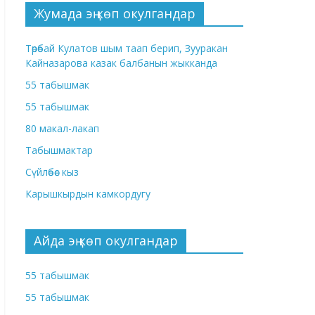
Жумада эң көп окулгандар
Төрөбай Кулатов шым таап берип, Зууракан
Кайназарова казак балбанын жыкканда
55 табышмак
55 табышмак
80 макал-лакап
Табышмактар
Сүйлөбөс кыз
Карышкырдын камкордугу
Айда эң көп окулгандар
55 табышмак
55 табышмак