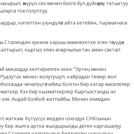
кырып, өмүрүн сиз менен бизге бул дүйнөдөгү татыктуу
ыларга токтолуптур.
ардыр, китептен үзүндүлөп айта кетейин, тырмакчага
ы Сталиндин эркине каршы мамлекетке эгин төгүүдөн
калтырып, кыргыз элин ачарчылыктан аман сактап
ай мисалдар келтирилген экен: “Эртең менен
 Рудзутак менен жолугушуп, кайрадан темир жол
Москвада чечилүүгө тийиш болгон бир катар маселелер
маткер. Кээ бир кызматкерлер Кыргызстанды ал
 эле. Андай болбой жатпайбы. Менин элимдин
теп жаткам. Күтүүсүз жерден союздук СНКсынын
уу бир жылга артка жылдырылды деген каргашалуу
енен Сталинге нааразылык билдирген шашылыш