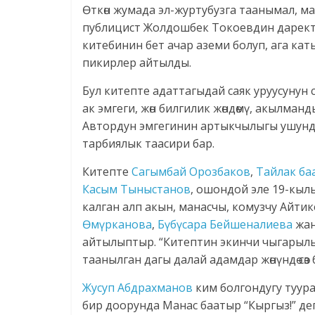
Өткөн жумада эл-журтубузга таанымал, ма
публицист Жолдошбек Токоевдин даректүү
китебинин бет ачар аземи болуп, ага ка
пикирлер айтылды.
Бул китепте адаттагыдай саяк уруусунун 
ак эмгеги, жөн билгилик жөндөмү, акылма
Автордун эмгегинин артыкчылыгы ушунд
тарбиялык таасири бар.
Китепте
Сагымбай Орозбаков
,
Тайлак ба
Касым Тыныстанов
, ошондой эле 19-кы
калган алп акын, манасчы, комузчу Айти
Өмүрканова
,
Бүбүсара Бейшеналиева
жан
айтылыптыр. “Китептин экинчи чыгарылы
таанылган дагы далай адамдар жөнүндө сөз
Жусуп Абдрахманов
ким болгондугу туур
бир доорунда Манас баатыр “Кыргыз!” де