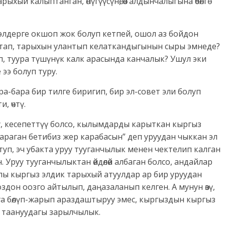
арыхый калыптанган, өнүгүүсүнө, өз алдынчалыгына өбөлгө
элдерге окшоп жок болуп кетпей, ошол аз бойдон
тап, тарыхын улантып келаткандыгынын сыры эмнеде?
п, туура түшүнүк калк арасында канчалык? Ушул эки
 ээ болуп туру.
ра-бара бир тилге биригип, бир эл-совет эли болуп
, өчтү.
у, кесепеттүү болсо, кылымдарды карыткан кыргыз
 караган бетибиз жер карабасын” деп уруудан чыккан эл
п, эч убакта уруу тууганчылык менен чектелип калган
. Уруу тууганчылыктан өйдөлөй албаган болсо, андайлар
лпы кыргыз элдик тарыхый атуулдар ар бир уруудан
дон оозго айтылып, даңазаланып келген. А мунун өзү,
урууга бөлүп-жарып араздаштыруу эмес, кыргыздын кыргыз
 таануудагы зарылчылык.