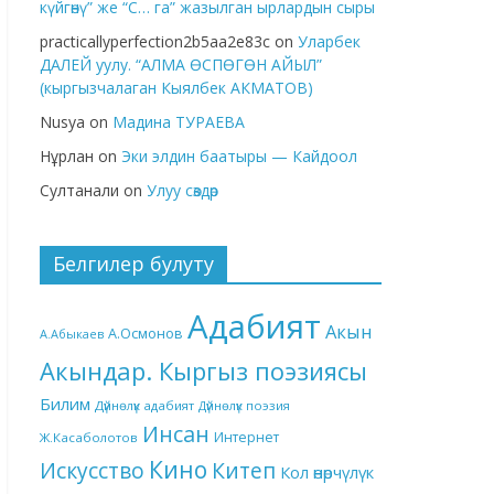
күйгөнү” же “С… га” жазылган ырлардын сыры
practicallyperfection2b5aa2e83c
on
Уларбек
ДАЛЕЙ уулу. “АЛМА ӨСПӨГӨН АЙЫЛ”
(кыргызчалаган Кыялбек АКМАТОВ)
Nusya
on
Мадина ТУРАЕВА
Нұрлан
on
Эки элдин баатыры — Кайдоол
Султанали
on
Улуу сөздөр
Белгилер булуту
Адабият
Акын
А.Осмонов
А.Абыкаев
Акындар. Кыргыз поэзиясы
Билим
Дүйнөлүк адабият
Дүйнөлүк поэзия
Инсан
Интернет
Ж.Касаболотов
Кино
Китеп
Искусство
Кол өнөрчүлүк