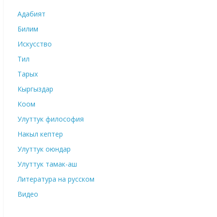
Адабият
Билим
Искусство
Тил
Тарых
Кыргыздар
Коом
Улуттук философия
Накыл кептер
Улуттук оюндар
Улуттук тамак-аш
Литература на русском
Видео