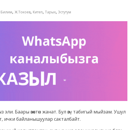
,
,
,
,
,
Билим
Ж.Токоев
Китеп
Тарых
Эстутум
 эли. Баары өзөктөн жанат. Бул өзү табигый мыйзам. Ушул
, ички байланышуулар сакталбайт.