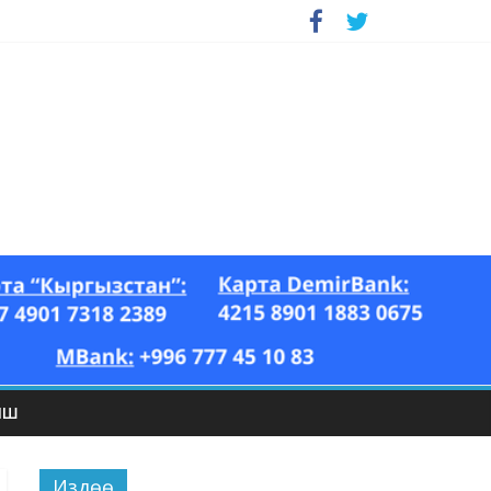
ЫШ
Издөө