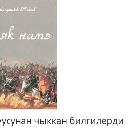
руусунан чыккан билгилерди