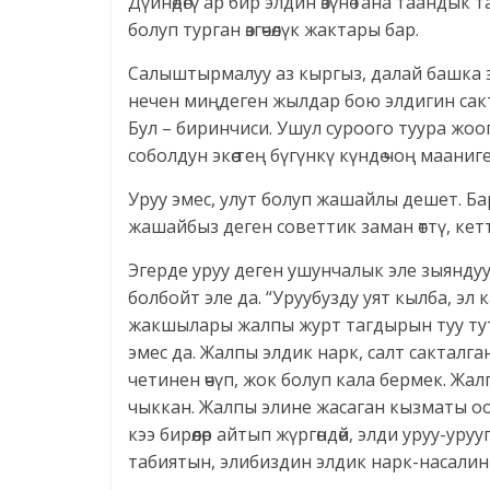
Дүйнөдөгү ар бир элдин өзүнө гана таандык т
болуп турган өзгөчөлүк жактары бар.
Салыштырмалуу аз кыргыз, далай башка 
нечен миңдеген жылдар бою элдигин сак
Бул – биринчиси. Ушул суроого туура жоо
соболдун экөө тең бүгүнкү күндө чоң мааниге
Уруу эмес, улут болуп жашайлы дешет. Ба
жашайбыз деген советтик заман өттү, кетти
Эгерде уруу деген ушунчалык эле зыянду
болбойт эле да. “Уруубузду уят кылба, эл
жакшылары жалпы журт тагдырын туу туту
эмес да. Жалпы элдик нарк, салт сакталган
четинен өчүп, жок болуп кала бермек. Жа
чыккан. Жалпы элине жасаган кызматы ооз
кээ бирөөлөр айтып жүргөндөй, элди уруу-
табиятын, элибиздин элдик нарк-насалин