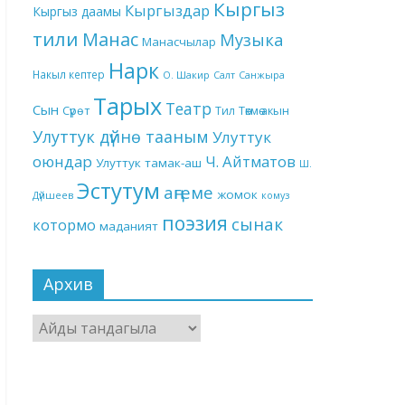
Кыргыз
Кыргыздар
Кыргыз даамы
тили
Манас
Музыка
Манасчылар
Нарк
Накыл кептер
О. Шакир
Салт
Санжыра
Тарых
Театр
Сын
Төкмө акын
Сүрөт
Тил
Улуттук дүйнө тааным
Улуттук
оюндар
Ч. Айтматов
Улуттук тамак-аш
Ш.
Эстутум
аңгеме
жомок
Дүйшеев
комуз
поэзия
сынак
котормо
маданият
Архив
Архив