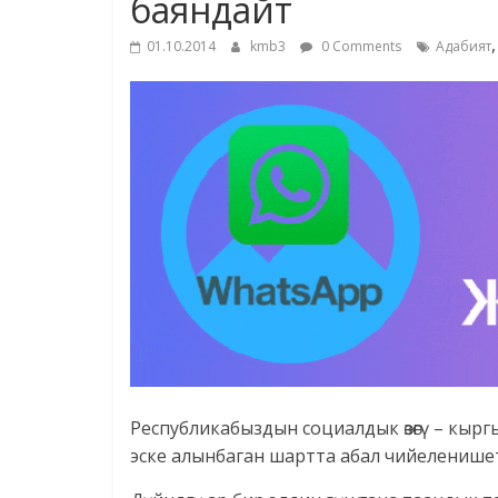
баяндайт
01.10.2014
kmb3
0 Comments
Адабият
Республикабыздын социалдык өзөгү – кыргыз
эске алынбаган шартта абал чийеленишет