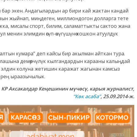
 бар экен. Андагылардын ар бири кай жактан кандай
ызын жыйнап, миңдеген, миллиондогон долларга тете
акка, мисалы спорт, билим, саламаттыкты сактоо жана
л менин элимдин өсүп-өнүгүшүнө кошкон атуулдук
урган алтын кумара” деп кайсы бир акылман айткан тура.
лашына демөөрчүлүк кылгандардын карааны калыңдай
 элдин колуна жетишин каражат жагынан камсыз
ерең ыраазычылык.
,
К
Р
Аксакалдар Кеңешинин мүчөсү, карыя журналист
,
“К
өк асаба
”
, 25.09.2014-ж.