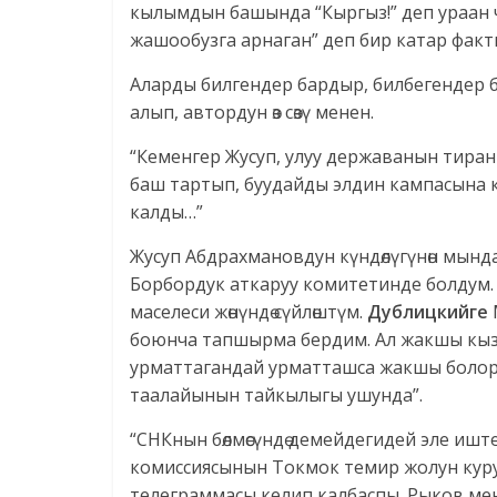
кылымдын башында “Кыргыз!” деп ураан ча
жашообузга арнаган” деп бир катар факт
Аларды билгендер бардыр, билбегендер б
алып, автордун өз сөзү менен.
“Кеменгер Жусуп, улуу державанын тиран
баш тартып, буудайды элдин кампасына 
калды…”
Жусуп Абдрахмановдун күндөлүгүнөн мынд
Борбордук аткаруу комитетинде болдум.
маселеси жөнүндө сүйлөштүм.
Дублицкийге
боюнча тапшырма бердим. Ал жакшы кыз
урматтагандай урматташса жакшы болор
таалайынын тайкылыгы ушунда”.
“СНКнын бөлмөсүндө демейдегидей эле иш
комиссиясынын Токмок темир жолун кур
телеграммасы келип калбаспы. Рыков м