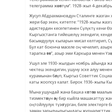
телеграмма жөнөттүм”. 1928-жыл 4-декабрь
Жусуп Абдрахмановдун Сталинге жазган 
жери бар экен, китепте: “1928-жылы жаз
адистердин кесепетинен Сүлүктү кени Өз
Кыргызстанга тийешелүү экендиги, кенд
басымдуулук кыларын мисал келтирип, Сүл
Бул кат боюнча маселе оң чечилип, азы
тарапка өтөт”, азыр эми Каркыра менен Үзө
Ушул эле 1930-жылдын ноябрь айында жа
чектеш экендигин, ушуну эске алуу мене
курамынан бөлүп, Кыргыз Советтик Социал
каты жоопсуз калат. Бирок 1936-жылы Кырг
Мына ушундай жана башка көптөгөн маалы
тизмектөөнүн өзү бир кыйла машакаттуу жа
оңтойлуулук түзө турган, биле электерге
заман зарылчылыгындагы журналисттик, п