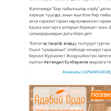
Жапонияда “Бир пайызчылар клубу” деген
киреше түшсө да, анын жыл бою бир пай
акча каражаттарын көңүлүнө жаккан тарм
башка жактарга алпарып беришет экен, бу
салымдарымдын дагы бири деп.
“Китеп өзү бөксөрбөй, өзгөлөрдү толтуруп т
Ошол “кумаранын” элибизде кеңири тара
берсин! Журналист Жолдошбектин эмгеги
кылган
Автандил Кулбараков
мырзага т
Кенжалы САРЫМСАКОВ