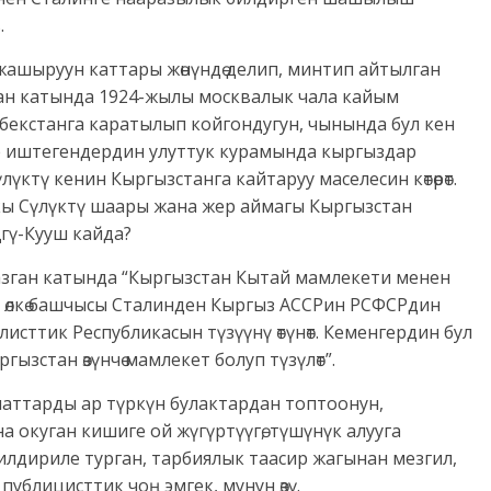
.
жашыруун каттары жөнүндө делип, минтип айтылган
ган катында 1924-жылы москвалык чала кайым
бекстанга каратылып койгондугун, чынында бул кен
е иштегендердин улуттук курамында кыргыздар
үктү кенин Кыргызстанга кайтаруу маселесин көтөрөт.
ркы Сүлүктү шаары жана жер аймагы Кыргызстан
ңгү-Кууш кайда?
зган катында “Кыргызстан Кытай мамлекети менен
н өлкө башчысы Сталинден Кыргыз АССРин РСФСРдин
исттик Республикасын түзүүнү өтүнөт. Кеменгердин бул
ызстан өзүнчө мамлекет болуп түзүлөт”.
маттарды ар түркүн булактардан топтоонун,
на окуган кишиге ой жүгүртүүгө, түшүнүк алууга
 билдириле турган, тарбиялык таасир жагынан мезгил,
ублицисттик чоң эмгек, мунун өзү.