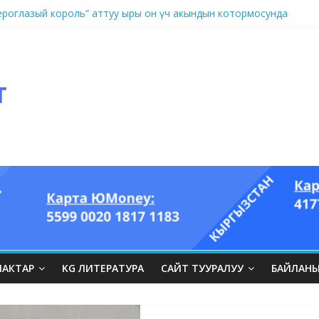
оглазый король” аттуу ыры он үч акындын котормосунда
ЛАКТАР
KG ЛИТЕРАТУРА
САЙТ ТУУРАЛУУ
БАЙЛАН