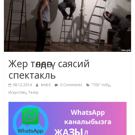
жана
адабияты
Жер төлөдөгү саясий
спектакль
,
08.12.2014
kmb3
0 Comments
"705" тобу
,
Искусство
Театр