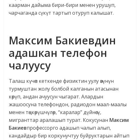
каарман дайыма бири-бири менен урушуп,
чарчаганда сүкүт тартып отуруп калышат.
Максим Бакиевдин
адашкан телефон
чалуусу
Талаш күчөп кеткенде физиктин уулу өзүнүн
турмуштан жолу болбой калганын атасынан
көрүп, андан ачуусун чыгарат. Алардын
жашоосуна телефондон, радиодон маал-маалы
менен төңкөрүшчүлөр, “каралар” дүйнөсү,
мигранттар аралашып турат. Кокусунан
Максим
Бакиев
профессорго адашып чалып алып,
кандайдыр бир коркунучтуу буйруктарын айтып