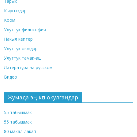
Тарых
Кыргыздар
Коом
Улуттук философия
Накыл кептер
Улуттук оюндар
Улуттук тамак-аш
Литература на русском
Видео
Жумада эң көп окулгандар
55 табышмак
55 табышмак
80 макал-лакап