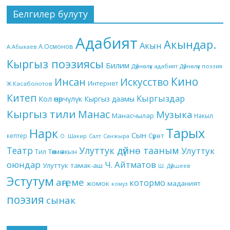
Белгилер булуту
Адабият
Акындар.
Акын
А.Осмонов
А.Абыкаев
Кыргыз поэзиясы
Билим
Дүйнөлүк адабият
Дүйнөлүк поэзия
Кино
Инсан
Искусство
Интернет
Ж.Касаболотов
Китеп
Кыргыздар
Кол өнөрчүлүк
Кыргыз даамы
Кыргыз тили
Манас
Музыка
Манасчылар
Накыл
Тарых
Нарк
Сын
кептер
Сүрөт
О. Шакир
Салт
Санжыра
Театр
Улуттук дүйнө тааным
Улуттук
Төкмө акын
Тил
оюндар
Ч. Айтматов
Улуттук тамак-аш
Ш. Дүйшеев
Эстутум
аңгеме
котормо
жомок
маданият
комуз
поэзия
сынак