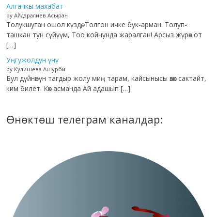
Алгачкы махабат
by Айдаралиев Асыран
Толукшуган ошол күздө, Толгон ичке бук-арман. Толуп-
ташкан тун сүйүүм, Тоо койнунда жаралган! Арсыз жүрөк от
[…]
Уңгужолдун үнү
by Кулишева Ашурби
Бул дүйнөнүн тагдыр жолу миң тарам, кайсынысы өзөк сактайт,
ким билет. Көк асманда Ай адашып […]
Өнөктөш телеграм каналдар: