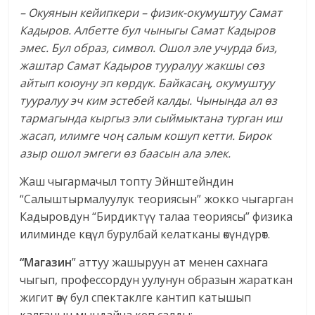
– Окуянын кейипкери – физик-окумуштуу Самат
Кадыров. Албетте бул чыныгы Самат Кадыров
эмес. Бул образ, символ. Ошол эле учурда биз,
жаштар Самат Кадыров тууралуу жакшы сөз
айтып коюуну эп көрдүк. Байкасаң, окумуштуу
тууралуу эч ким эстебей калды. Чынында ал өз
тармагында кыргыз эли сыймыктана турган иш
жасап, илимге чоң салым кошуп кетти. Бирок
азыр ошол эмгеги өз баасын ала элек.
Жаш чыгармачыл топту Эйнштейндин
“Салыштырмалуулук теориясын” жокко чыгарган
Кадыровдун “Бирдиктүү талаа теориясы” физика
илиминде көңүл бурулбай келатканы өкүндүрөт.
“Магазин
” аттуу жашыруун ат менен сахнага
чыгып, профессордун уулунун образын жараткан
жигит өзү бул спектаклге кантип катышып
калганын мындайча кеп салды: