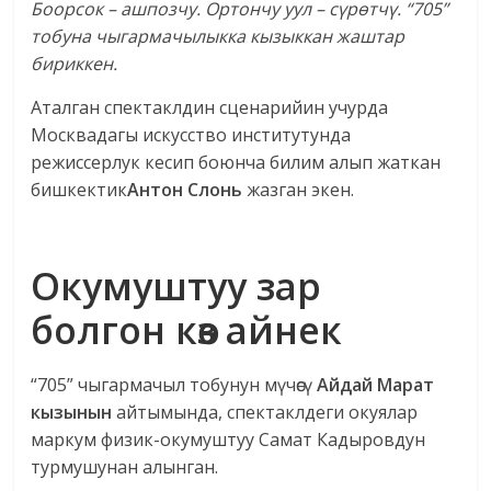
Боорсок – ашпозчу. Ортончу уул – сүрөтчү. “705”
тобуна чыгармачылыкка кызыккан жаштар
бириккен.
Аталган спектаклдин сценарийин учурда
Москвадагы искусство институтунда
режиссерлук кесип боюнча билим алып жаткан
бишкектик
Антон Слонь
жазган экен.
Окумуштуу зар
болгон көз айнек
“705” чыгармачыл тобунун мүчөсү
Айдай Марат
кызынын
айтымында, спектаклдеги окуялар
маркум физик-окумуштуу Самат Кадыровдун
турмушунан алынган.