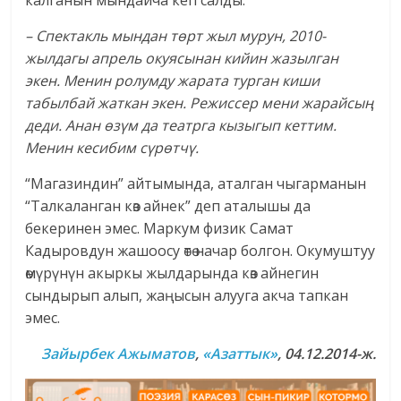
– Спектакль мындан төрт жыл мурун, 2010-
жылдагы апрель окуясынан кийин жазылган
экен. Менин ролумду жарата турган киши
табылбай жаткан экен. Режиссер мени жарайсың
деди. Анан өзүм да театрга кызыгып кеттим.
Менин кесибим сүрөтчү.
“Магазиндин” айтымында, аталган чыгарманын
“Талкаланган көз айнек” деп аталышы да
бекеринен эмес. Маркум физик Самат
Кадыровдун жашоосу өтө начар болгон. Окумуштуу
өмүрүнүн акыркы жылдарында көз айнегин
сындырып алып, жаңысын алууга акча тапкан
эмес.
Зайырбек Ажыматов
,
«Азаттык»
, 04.12.2014-ж.