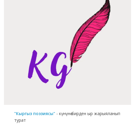
"Кыргыз поэзиясы"
- күнүнө бирден ыр жарыяланып
турат