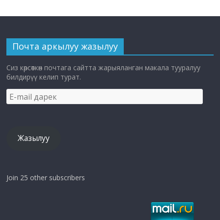
Почта аркылуу жазылуу
Сиз көрсөткөн почтага сайтта жарыяланган макала тууралуу
билдирүү келип турат.
E-
mail
дарек
Жазылуу
Join 25 other subscribers