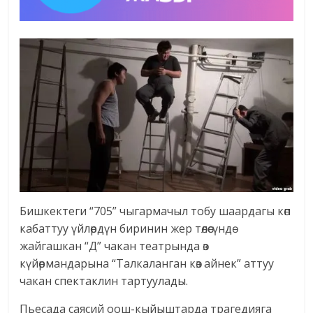
Бишкектеги “705” чыгармачыл тобу шаардагы көп
кабаттуу үйлөрдүн биринин жер төлөсүндө
жайгашкан “Д” чакан театрында өз
күйөрмандарына “Талкаланган көз айнек” аттуу
чакан спектаклин тартуулады.
Пьесада саясий оош-кыйыштарда трагедияга