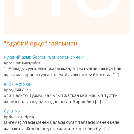
"Адабий ордо" сайтынан:
Руханий азык берген “Сен эмген эмчек”
by Аленов Бахпурбек
“…Апамды сууга алып жатышканда тартылган көшөгөнүн баш
жагында карап отурган элем. Акыркы жолу болсо да […]
#13-14 (55 сөз)
by Адабий Ордо
#13 Пальто Турмушка чыгып жаткан кыз жашыл түстөгү
жеңил пальтону өзү тандап алган. Бирок бир […]
Сугатчы
by Долоева Нургүл
(аңгеме) Атасы менен баласы сугат талаасы менен келе
жатышты. Жол боюнда эскилиги жеткен бир бут […]