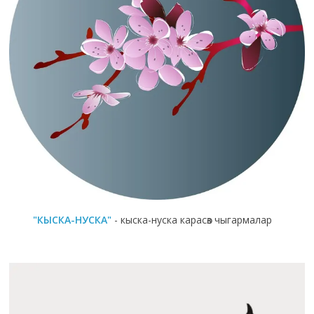
"КЫСКА-НУСКА"
- кыска-нуска карасөз чыгармалар