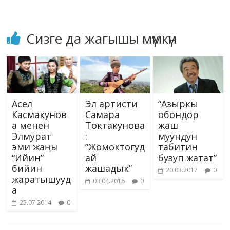
ki
Сизге да жагышы мүмкүн
Асел
Эл артисти
“Азыркы
Касмакунов
Самара
обондор
а менен
Токтакунова
жаш
Элмурат
:
муундун
эми жаңы
“Жомоктогуд
табитин
“Ийин”
ай
бузуп жатат”
бийин
жашадык”
20.03.2017
0
жаратышууд
03.04.2016
0
а
25.07.2014
0