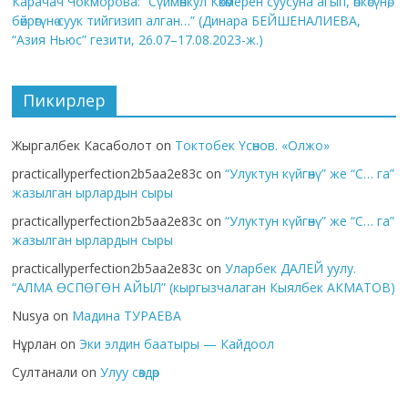
Карачач Чокморова: “Сүймөнкул Көкөмерен суусуна агып, өпкөсүнө,
бөйрөгүнө суук тийгизип алган…” (Динара БЕЙШЕНАЛИЕВА,
“Азия Ньюс” гезити, 26.07–17.08.2023-ж.)
Пикирлер
Жыргалбек Касаболот
on
Токтобек Үсөнов. «Олжо»
practicallyperfection2b5aa2e83c
on
“Улуктун күйгөнү” же “С… га”
жазылган ырлардын сыры
practicallyperfection2b5aa2e83c
on
“Улуктун күйгөнү” же “С… га”
жазылган ырлардын сыры
practicallyperfection2b5aa2e83c
on
Уларбек ДАЛЕЙ уулу.
“АЛМА ӨСПӨГӨН АЙЫЛ” (кыргызчалаган Кыялбек АКМАТОВ)
Nusya
on
Мадина ТУРАЕВА
Нұрлан
on
Эки элдин баатыры — Кайдоол
Султанали
on
Улуу сөздөр