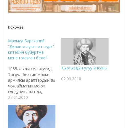
Похожее
Махмуд Барсханий
“Диван-и лугат ат-түрк”
китебин буйуртма
менен жазган беле?
Кыргыздын улуу инсаны
1055-жылы сельжукид
Тогрул бектин жөнөткөн
02.03.2018
армиясы араптардын өтө
чоң аймагын моюн
сундуруп алат да,
Багдад халифин өз
27.01.2010
наамын кошуп кутба
окууга аргасыз кылат.
Халиф ошондо Тогрул
бекти "Чыгыш менен
батыштын өкүмдары"