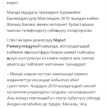
кирет.
Мында мурдагы президент Курманбек
Бакиевдин уулу Максимдин 2010-жылдан кийин
Жаныш Бакиев менен интернет булактарына
чыккан телефондогу сүйлөшүүсү колдонулган.
Спектаклдин режиссеру
Марат
Раимкуловдун
айтымында, жогорудагыдай
каймана көрүнүштөрдүн баары шамал сыйкыры
өзүнүн күчтүүлүгүн эч кимге кереги жок калган
аралга да тийгизип жатканын туюндурат:
– Мында алдым-жуттум заманында окумал,
маданияттуу инсандар кабылган абал
сүрөттөлөт. Алардын 2010-жылдагыдай саясий
катаклизм учурундагы тагдыры чагылдырылат.
Аны өзүңүз көргөндөй үч театр сүйүүчүсү ойноду.
Биздин кесибибиз ар түрдүү. Мисалы, Чоң