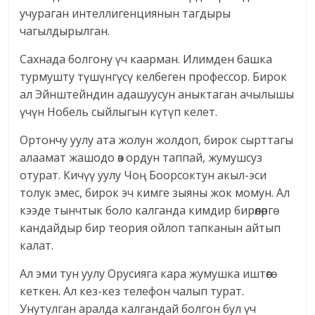
учураган интеллигенциянын тагдыры
чагылдырылган.
Сахнада болгону үч каарман. Илимден башка
турмушту түшүнгүсү келбеген профессор. Бирок
ал Эйнштейндин адашуусун аныктаган ачылышы
үчүн Нобель сыйлыгын күтүп келет.
Ортончу уулу ата жолун жолдоп, бирок сырттагы
алаамат жашодо өз ордун таппай, жумушсуз
отурат. Кичүү уулу Чоң Боорсоктун акыл-эси
толук эмес, бирок эч кимге зыяны жок момун. Ал
кээде тынчтык боло калганда кимдир бирөөлөргө
кандайдыр бир теория ойлоп тапканын айтып
калат.
Ал эми тун уулу Орусияга кара жумушка иштөөгө
кеткен. Ал кез-кез телефон чалып турат.
Унутулган аралда калгандай болгон бул үч