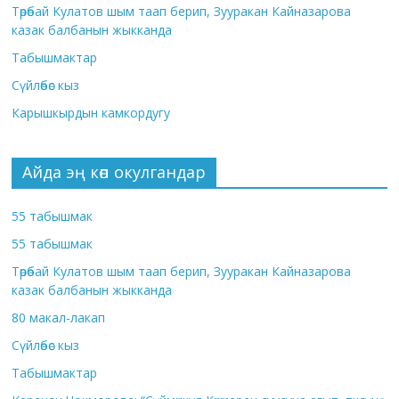
Төрөбай Кулатов шым таап берип, Зууракан Кайназарова
казак балбанын жыкканда
Табышмактар
Сүйлөбөс кыз
Карышкырдын камкордугу
Айда эң көп окулгандар
55 табышмак
55 табышмак
Төрөбай Кулатов шым таап берип, Зууракан Кайназарова
казак балбанын жыкканда
80 макал-лакап
Сүйлөбөс кыз
Табышмактар