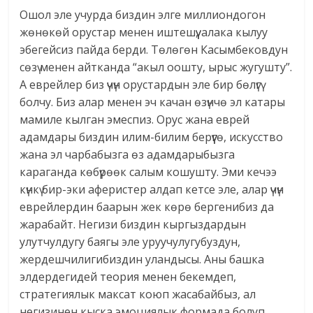
Ошол эле учурда биздин элге миллиондогон
жөнөкөй орустар менен иштешүү, алака кылуу
эбегейсиз пайда берди. Төлөгөн Касымбековдун
сөзү менен айтканда “акыл оошту, ырыс жугушту”.
А еврейлер биз үчүн орустардын эле бир бөлүгү
болчу. Биз алар менен эч качан өзүнчө эл катары
мамиле кылган эмеспиз. Орус жана еврей
адамдары биздин илим-билим берүүгө, искусство
жана эл чарбабызга өз адамдарыбызга
караганда көбүрөөк салым кошушту. Эми кечээ
күнкү бир-эки аферистер алдап кетсе эле, алар үчүн
еврейлердин баарын жек көрө бергенибиз да
жарабайт. Негизи биздин кыргыздардын
улутчулдугу баягы эле уруучулугубуздун,
жердешчилигибиздин уландысы. Аны башка
элдердегидей теория менен бекемдеп,
стратегиялык максат коюп жасабайбыз, ал
негизинен кыска эмоциялык формада болуп