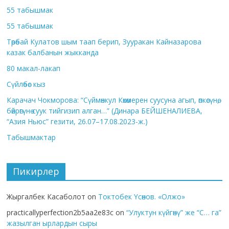
55 табышмак
55 табышмак
Төрөбай Кулатов шым таап берип, Зууракан Кайназарова
казак балбанын жыкканда
80 макал-лакап
Сүйлөбөс кыз
Карачач Чокморова: “Сүймөнкул Көкөмерен суусуна агып, өпкөсүнө,
бөйрөгүнө суук тийгизип алган…” (Динара БЕЙШЕНАЛИЕВА,
“Азия Ньюс” гезити, 26.07–17.08.2023-ж.)
Табышмактар
Пикирлер
Жыргалбек Касаболот
on
Токтобек Үсөнов. «Олжо»
practicallyperfection2b5aa2e83c
on
“Улуктун күйгөнү” же “С… га”
жазылган ырлардын сыры