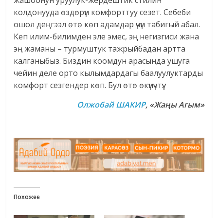
жашоонун уруулук-жердештик стилин
колдонууда өздөрүн комфорттуу сезет. Себеби
ошол деңгээл өтө көп адамдар үчүн табигый абал.
Кеп илим-билимден эле эмес, эң негизгиси жана
эң жаманы – турмуштук тажрыйбадан артта
калганыбыз. Биздин коомдун арасында ушуга
чейин деле орто кылымдардагы баалуулуктарды
комфорт сезгендер көп. Бул өтө өкүнүчтүү.
Олжобай ШАКИР
, «Жаңы Агым»
Похожее