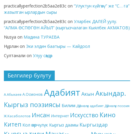
practicallyperfection2b5aa2e83c
on
“Улуктун күйгөнү” же “С… га”
жазылган ырлардын сыры
practicallyperfection2b5aa2e83c
on
Уларбек ДАЛЕЙ уулу.
“АЛМА ӨСПӨГӨН АЙЫЛ” (кыргызчалаган Кыялбек АКМАТОВ)
Nusya
on
Мадина ТУРАЕВА
Нұрлан
on
Эки элдин баатыры — Кайдоол
Султанали
on
Улуу сөздөр
Белгилер булуту
Адабият
Акындар.
Акын
А.Осмонов
А.Абыкаев
Кыргыз поэзиясы
Билим
Дүйнөлүк адабият
Дүйнөлүк поэзия
Кино
Инсан
Искусство
Интернет
Ж.Касаболотов
Китеп
Кыргыздар
Кол өнөрчүлүк
Кыргыз даамы
Кыргыз тили
Манас