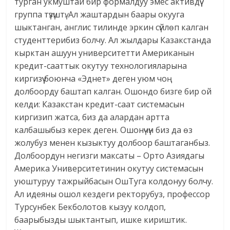
турган укмуштай бир формалдуу эмес активдүү
группа түзүштү. Ал жаштардын баары окууга
шыктанган, англис тилинде эркин сүйлөп калган
студенттерибиз болчу. Ал жылдары Казакстанда
кырктан ашуун университетти Американын
кредит-сааттык окутуу технологияларына
киргизүү боюнча «Эднет» деген уюм чоң
долбоорду баштап калган. Ошондо бизге бир ой
келди: Казакстан кредит-саат системасын
киргизип жатса, биз да алардан артта
калбашыбыз керек деген. Ошонүчүн биз да өз
жолубуз менен кызыктуу долбоор баштаганбыз.
Долбоордун негизги максаты – Орто Азиядагы
Америка Университетинин окутуу системасын
уюштуруу тажрыйбасын ОшТуга колдонуу болчу.
Ал идеяны ошол кездеги ректорубуз, профессор
Турсунбек Бекболотов кызуу колдоп,
баарыбызды шыктантып, ишке кириштик.