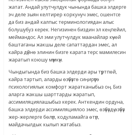
жатат. Андай улутчулдук чынында башка элдерге
эч деле зыян келтирер коркунуч эмес, ошентсе
да биз андай калпыс терминологиядан алыс
болушубуз керек. Негизинен биздин эл кеңпейил,
меймандос. Ал эми улутчулдук маанайлар күчөй
баштаганы жакшы деле сапаттардан эмес, ал
кайра дүйнө элинин бизге карата терс мамилесин
жаратып коюшу мүмкүн.
Чындыгында биз башка элдерди ары түртпөй,
кайра тартып, аларды өзүбүзгө сиңирүүгө
психологиялык комфорт жаратканыбыз оң. Биз
аларга жакшы шарттарды жаратып,
ассимиляциялашыбыз керек. Анткендин ордуна,
башка элдерди ассимиляциялоо эмес, өзүбүздү өзүбүз
жер-жерлерге бөлүп, кодуламайга өтүп,
майдачылдык кылып жатабыз.