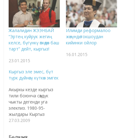
Жалалидин ЖЭЭНБАЙ
Илимди реформалоо
“Эртең куйрук жегиң
жөнүндө токшоудан
келсе, бүгүнкү өпкөдөн баш
кийинки ойлор
тарт” дейт, кыргыз!
16.01.2015
23.01.2015
Кыргыз эле эмес, бүт
түрк дүйнөсү күткөн эмгек
Акыркы кезде кыргыз
тили боюнча сөздүк
чыкты дегенди уга
элекпиз. 1980-95-
жылдары Кыргыз
улуттук
27.03.2009
университетинде
окугандар "Жээнбай
Бөлүшүңүз