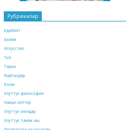
Рубрикалар
Адабият
Билим
Искусство
Тил
Тарых
Кыргыздар
Коом
Улуттук философия
Накыл кептер
Улуттук оюндар
Улуттук тамак-аш
Литература на русском