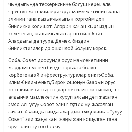
чындыгында тескерисинче болуш керек эле.
Орустун жетекчилери орус мамлекетинин жана
элинин гана кызыкчылыгын коргойм деп
бийликке келишет. Алар эч качан кыргыздын
келечегин, кызыкчылыктарын ойлобойт.
Алардыкы да туура. Демек, биздин
бийликтегилер да ошондой болушу керек.
Ооба, Совет доорунда орус мамлекетинин
жардамы менен бизде тарыхта болуп
көрбөгөндөй инфраструктуралар өнүктү. Ооба,
илим-билим өнүктү. Бирок ошонун баарын орус
жетекчилери кыргыздар жетилип-жетишип, өз
алдынча мамлекетин куруп алсын деп жасаган
эмес. Ал “улуу Совет элин” түптөө үчүн жасалган
саясат. А чындыгында алардын түпкү планы – “улуу
Совет” эли жаңы кан, жаңы жан кошулган гана
орус элин түптөө болчу.