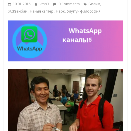
,
30.01.2015
kmb3
0 Comments
Билим
,
,
,
Ж.Жээнбай
Накыл кептер
Нарк
Улуттук философия