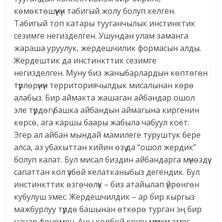
көмөктөшүүнүн табигый жолу болуп келген.
Табигый топ катары тууганчылык инстинктик
сезимге негизделген. Ушундан улам заманга
жараша уруулук, жердешчилик формасын алды.
Жердештик да инстинкттик сезимге
негизделген. Муну биз жаныбарлардын көптөгөн
түрлөрүнүн территориячылдык мисалынан көрө
алабыз. Бир аймакта жашаган айбандар ошол
эле түрдөгү башка айбандын аймагына киргенин
көрсө, ага каршы баары жабыла чабуул коёт.
Эгер ал айбан мындай мамилеге туруштук бере
алса, аз убакыттан кийин өзү да “ошол жердик”
болуп калат. Бул мисал биздин айбандарга мүнөздүү
сапаттан кол үзбөй келатканыбыз дегендик. Бул
инстинкттик өзгөчөлүк – биз атайылап үйрөнгөн
кубулуш эмес. Жердешчилдик – ар бир кыргыз
мажбурлуу түрдө башынан өткөрө турган эң бир
начар феномен. Аны көрбөй коюу мүмкүн эмес.