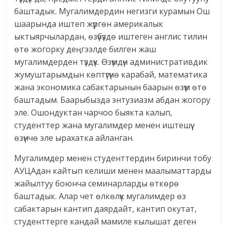
баштадык. Мугалимдердин негизги курамын Ош
шаарында иштеп жүргөн америкалык
ыктыярчылардан, өзүбүздө иштеген англис тилин
өтө жогорку деңгээлде билген жаш
мугалимдерден түздүк. Өзүмдүн административдик
жумуштарымдын көптүгүнө карабай, математика
жана экономика сабактарынын баарын өзүм өтө
баштадым. Баарыбызда энтузиазм абдан жогору
эле. Ошондуктан чарчоо быякта калып,
студенттер жана мугалимдер менен иштешүү
өзүнчө эле ырахатка айланган.
Мугалимдер менен студенттердин биринчи тобу
АУЦАдан кайтып келиши менен маалыматтарды
жайылтуу боюнча семинарларды өткөрө
баштадык. Алар чет өлкөлүк мугалимдер өз
сабактарын кантип даярдайт, кантип окутат,
студенттерге кандай мамиле кылышат деген