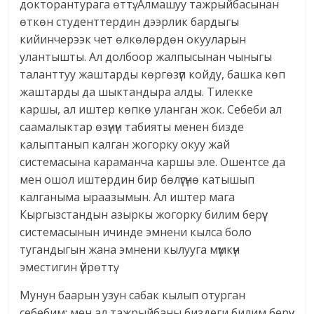
докторантурага өттү. Алмашуу тажрыйбасынан
өткөн студенттердин дээрлик бардыгы
кийинчерээк чет өлкөлөрдөн окууларын
улантышты. Ал долбоор жалпысынан чыныгы
таланттуу жаштарды көргөзүп койду, башка көп
жаштарды да шыктандыра алды. Тилекке
каршы, ал иштер көпкө уланган жок. Себеби ал
саамалыктар өзүнүн табияты менен бизде
калыптанып калган жогорку окуу жай
системасына караманча каршы эле. Ошентсе да
мен ошол иштердин бир бөлүгүнө катышып
калганыма ыраазымын. Ал иштер мага
Кыргызстандын азыркы жогорку билим берүү
системасынын ичинде эмнени кылса боло
тугандыгын жана эмнени кылууга мүмкүн
эместигин үйрөттү.
Мунун баарын узун сабак кылып отурган
себебим: мен ал тажрыйбаны биздеги билим берүү