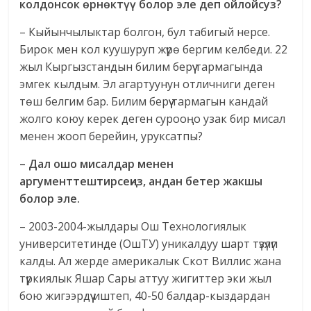
колдонсок өрнөктүү болор эле деп ойлойсуз?
– Кыйынчылыктар болгон, бул табигый нерсе.
Бирок мен кол куушуруп жүрө бергим келбеди. 22
жыл Кыргызстандын билим берүү тармагында
эмгек кылдым. Эл агартуунун отличниги деген
төш белгим бар. Билим берүү тармагын кандай
жолго коюу керек деген сурооңо узак бир мисал
менен жооп берейин, уруксатпы?
– Дал ошо мисалдар менен
аргументтештирсеңиз, андан бетер жакшы
болор эле.
– 2003-2004-жылдары Ош Технологиялык
университетинде (ОшТУ) уникалдуу шарт түзүлүп
калды. Ал жерде америкалык Скот Виллис жана
түркиялык Яшар Сары аттуу жигиттер эки жыл
бою жигээрдүү иштеп, 40-50 балдар-кыздардан