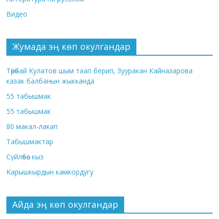
Видео
Жумада эң көп окулгандар
Төрөбай Кулатов шым таап берип, Зууракан Кайназарова
казак балбанын жыкканда
55 табышмак
55 табышмак
80 макал-лакап
Табышмактар
Сүйлөбөс кыз
Карышкырдын камкордугу
Айда эң көп окулгандар