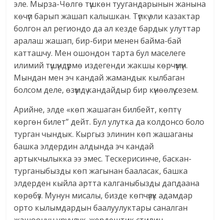
эле. Мырза-Чөлгө түшкөн туугандарынын жанына
көчүп барып жашап калышкан. Түпкү эли казактар
болгон ал региондо да ал кезде бардык улуттар
аралаш жашап, бир-бири менен байма-бай
катташчу. Мен ошондон тарта бул маселеге
илимий түшүндүрмө издегенди жакшы көрчүмүн.
Мындан мен эч кандай жамандык кылбаган
болсом деле, өзүмдү кандайдыр бир күнөөлүү сезем.
Арийне, элде «көп жашаган билбейт, көптү
көргөн билет” дейт. Бул улутка да колдонсо боло
турган чындык. Кыргыз элинин көп жашаганы
башка элдердин алдында эч кандай
артыкчылыкка ээ эмес. Тескерисинче, баскан-
турганыбызды көп жагынан бааласак, башка
элдерден кыйла артта калганыбызды дапдаана
көрөбүз. Мунун мисалы, бизде көпчүлүк адамдар
орто кылымдардын баалуулуктары саналган