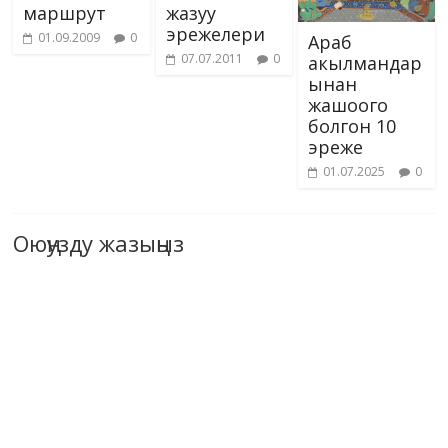
маршрут
жазуу
эрежелери
01.09.2009
0
Араб
07.07.2011
0
акылмандар
ынан
жашоого
болгон 10
эреже
01.07.2025
0
Оюңузду жазыңыз