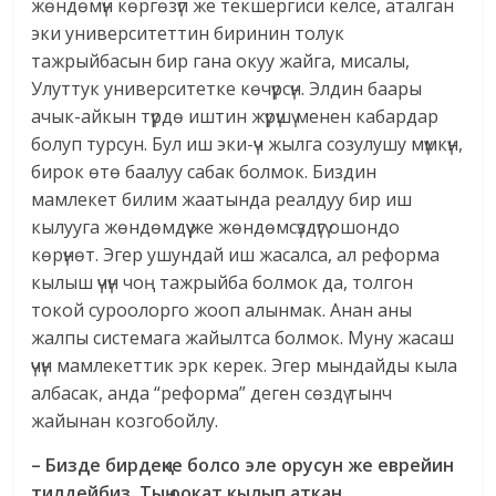
жөндөмүн көргөзүп же текшергиси келсе, аталган
эки университеттин биринин толук
тажрыйбасын бир гана окуу жайга, мисалы,
Улуттук университетке көчүрсүн. Элдин баары
ачык-айкын түрдө иштин жүрүшү менен кабардар
болуп турсун. Бул иш эки-үч жылга созулушу мүмкүн,
бирок өтө баалуу сабак болмок. Биздин
мамлекет билим жаатында реалдуу бир иш
кылууга жөндөмдүү же жөндөмсүздүгү ошондо
көрүнөт. Эгер ушундай иш жасалса, ал реформа
кылыш үчүн чоң тажрыйба болмок да, толгон
токой суроолорго жооп алынмак. Анан аны
жалпы системага жайылтса болмок. Муну жасаш
үчүн мамлекеттик эрк керек. Эгер мындайды кыла
албасак, анда “реформа” деген сөздү тынч
жайынан козгобойлу.
– Бизде бирдеңке болсо эле орусун же еврейин
тилдейбиз. Тың оокат кылып аткан