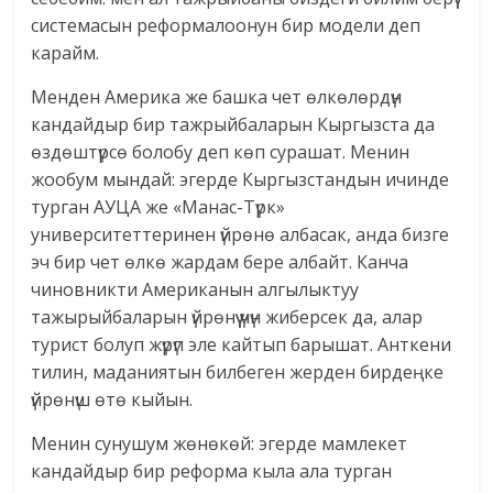
системасын реформалоонун бир модели деп
карайм.
Менден Америка же башка чет өлкөлөрдүн
кандайдыр бир тажрыйбаларын Кыргызста да
өздөштүрсө болобу деп көп сурашат. Менин
жообум мындай: эгерде Кыргызстандын ичинде
турган АУЦА же «Манас-Түрк»
университеттеринен үйрөнө албасак, анда бизге
эч бир чет өлкө жардам бере албайт. Канча
чиновникти Американын алгылыктуу
тажырыйбаларын үйрөнүү үчүн жиберсек да, алар
турист болуп жүрүп эле кайтып барышат. Анткени
тилин, маданиятын билбеген жерден бирдеңке
үйрөнүш өтө кыйын.
Менин сунушум жөнөкөй: эгерде мамлекет
кандайдыр бир реформа кыла ала турган