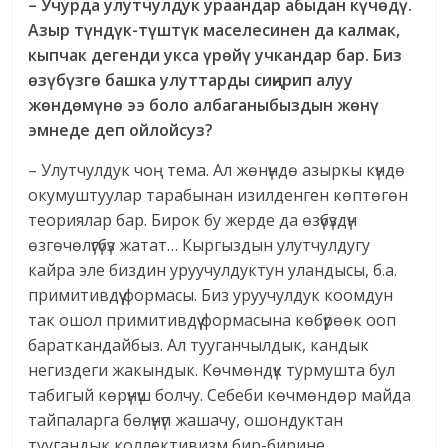
– Учурда улутчулдук ураандар абыдан күчөдү.
Азыр түндүк-түштүк маселесинен да калмак,
кыпчак дегенди укса үрөйү учкандар бар. Биз
өзүбүзгө башка улуттарды сиңирип алуу
жөндөмүнө ээ боло албаганыбыздын жөнү
эмнеде деп ойлойсуз?
– Улутчулдук чоң тема. Ал жөнүндө азыркы күндө
окумуштуулар тарабынан изилденген көптөгөн
теориялар бар. Бирок бу жерде да өзүбүздүн
өзгөчөлүгүбүз жатат… Кыргыздын улутчулдугу
кайра эле биздин уруучулдуктун уландысы, б.а.
примитивдүү формасы. Биз уруучулдук коомдун
так ошол примитивдүү формасына көбүрөөк ооп
бараткандайбыз. Ал тууганчылдык, кандык
негиздеги жакындык. Көчмөндүк турмушта бул
табигый көрүнүш болчу. Себеби көчмөндөр майда
тайпаларга бөлүнүп жашачу, ошондуктан
туугандык коллективизм бир-бирине