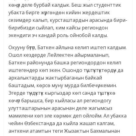
көңүл деле бурбай калдык. Беш жыл студенттик
убакта бирге жүргөндөн кийин жердештик
сезимдер калып, курсташтардын арасында бири-
бирибизди сыйлап, ким кайсы региондон
экендиги эч кандай роль ойнобой калды.
Окууну бүтүп, Баткен айлына келип иштеп калдым.
Ошол кездерде Лейлектен айырмаланып,
Баткен районунда башка региондордон келип
иштегендер көп экен. Ошондо түштүктүктөрдүн да
аркалыктарды жактырбаганын байкай
баштадым, көрсө муну мурда билбечү экемин.
Эгерде түндүктүк кыргыздар көп санда түштүккө
көчүп барышса, бир кыйласы ал региондогу
улутташтарынын арасынан деле жагымсыз
мамилени көп эле көрмөк деп ойлойм. Ал убакка
чейин Өзбекстанда да кыйла жашап калгам,
анткени атамтын теги Жызактын Бахмалынан