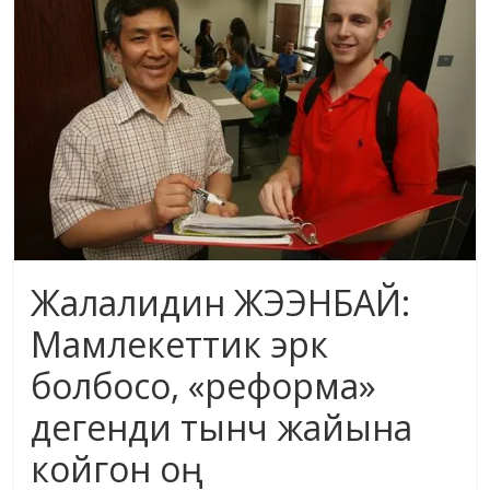
маданияты
жана
адабияты
Жалалидин ЖЭЭНБАЙ:
Мамлекеттик эрк
болбосо, «реформа»
дегенди тынч жайына
койгон оң