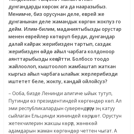
дунгандарды көрсөк ага да нааразыбыз.
Менимче, биз орусунан деле, еврей же
дунганынан деле жамандык көргөн жокпуз го
дейм. Илим-билим, маданиятыбызды орустар
менен еврейлер көтөрүп берди, дунгандар
далай кайрак жерибизден тартып, саздак
жерибизден өйдө айыл чарбага колдоноор
аянттарыбызды кеңейтти. Болбосо тоодо
жайлоолоп, кыштоолоп жамбаштап жаткан
кыргыз айыл чарбага ылайык жерлерибизди
иштетет беле, жокпу, кандай ойлойсуз?
– Ооба, бизде Ленинди алигиче ыйык тутуп,
Путинди өз президентиндей көргөндөр көп. Ал
эми республикалардын суверендүүлүгүн эң катуу
сыйлаган Ельцинди жининдей көрүшөт. Орустун
жетекчилерин жакшы көрүп, жөнөкөй
адамдарын жаман көргөндөр четтен чыгат. А