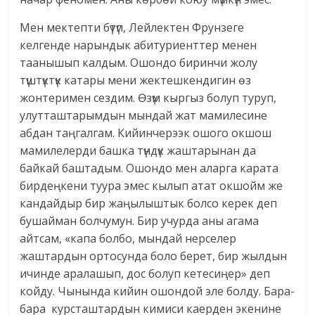
Мен мектепти бүтүп, Лейлектен Фрунзеге
келгенде нарындык абитуриенттер менен
таанышып калдым. Ошондо биринчи жолу
түштүктүк катары мени жектешкендигин өз
жонтеримен сездим. Өзүм кыргыз болуп туруп,
улутташтарымдын мындай жат мамилесине
абдан таңгалгам. Кийинчерээк ошого окшош
мамилелерди башка түндүк жаштарынан да
байкай баштадым. Ошондо мен аларга карата
бирдеңкени туура эмес кылып атат окшойм же
кандайдыр бир жаңылыштык болсо керек деп
бушайман болчумун. Бир учурда аны агама
айтсам, «капа болбо, мындай нерселер
жаштардын ортосунда боло берет, бир жылдын
ичинде аралашып, дос болуп кетесиңер» деп
койду. Чынында кийин ошондой эле болду. Бара-
бара курсташтардын кимиси каерден экенине