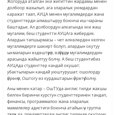
Жогоруда аталган эки жигиттин жардамы менен
долбоор жазылып, ага эларалык уюмдардан
каражат таап, АУЦА менен мугалимдерди жана
студенттерди алмаштыруу боюнча иш-чараны
баштадык. Ал долбоордун алкагында эки жаш
мугалим, беш студентти АУЦАга жибердик.
Алардын тапшырмасы – чет өлкөлөрдөн келген
мугалимдерге шакирт болуп, алардын окутуу
ыкмаларын өздөштүрүп, өзүбүздүн мугалимдердин
арасында жайылтуу болчу. А беш студентибиз
АУЦАда студенттер кандай окушат;
убактыларын кандай уюштурушат; ошолорду
үйрөнүп, Оштогу өз курдаштарын үйрөтүү болчу.
Аны менен катар – ОшТУда англис тилди жакшы
билген биринчи курстун студенттеринен тандап,
финансы, программалоо жана эларалык
мамилелер адистиги боюнча атайын үч группа
түздүк да, предметтерди англис тилинде окутууну