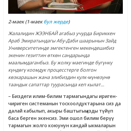
2-маек (1-маек
бул жерде
)
Жалалидин ЖЭЭНБАЙ агабыз учурда Бириккен
Араб Эмиратындагы Абу-Даби шаарынын Зайд
Университетинде эмгектенген мекендешибиз
экенин гезиттин өткөн сандарында
маалымдаганбыз. Бу жолку маегинде бүгүнкү
күндөгү коомдук процесстерге болгон
көзкарашын жана элибиздин кулк-мүнөзүнө
таандык сапаттар туурасында кеп кылат…
– Биздеги илим-билим тармагындагы ириген-
чириген системанын тоскоолдуктарына сиз да
далай кабылып, акыры баштыгыңызды түйүп
баса берген экенсиз. Эми ошол билим берүү
тармагын жолго коюунун кандай ыкмаларын