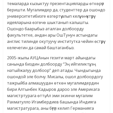
темаларда кызыктуу презентацияларды өткөрүп
беришти. Мугалимдер да, студенттер да ошондо
университетибизге өзгөртүү алып келүү, өнүктүрүү
идеяларына өзгөчө шыктанып калышты.
Ошондо баарыбыз аталган долбоорду
факультетке, андан ары ОшТунун астындагы
англис тилинде окутуучу институтка чейин өстүрүү
келечегин да самай баштаганбыз.
2005-жылы АУЦАнын гезити март айындагы
санында биздин долбоорду “Эң ийгиликтүү, эң
натыйжалуу долбоор” деп атады. Чындыгында
ошондой эле болчу. Мисалы, ошол долбоордогу
тажрыйба алмашуудан өткөн мугалимдердин
бири Алтынбек Кадыров дароо эле Америкага
магистртурага өттү. Ал эми экинчи мугалим
Рахматулло Игамбердиев башында Индияга
магистратурага, аны бүтүп келип Германияга