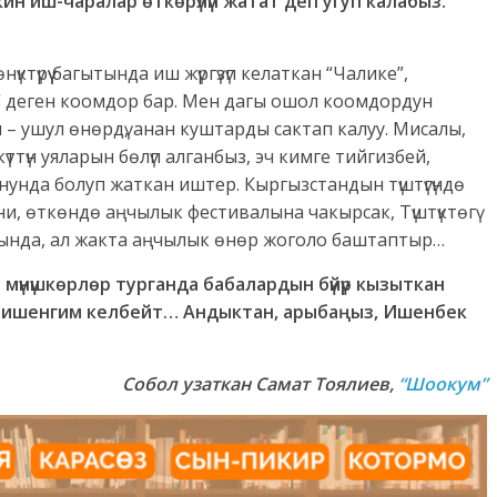
-экин иш-чаралар өткөрүлүп жатат деп угуп калабыз.
үктүрүү багытында иш жүргүзүп келаткан “Чалике”,
р” деген коомдор бар. Мен дагы ошол коомдордун
ы – ушул өнөрдү, анан куштарды сактап калуу. Мисалы,
үттүн уяларын бөлүп алганбыз, эч кимге тийгизбей,
онунда болуп жаткан иштер. Кыргызстандын түштүгүндө
и, өткөндө аңчылык фестивалына чакырсак, Түштүктөгү
ында, ал жакта аңчылык өнөр жоголо баштаптыр…
 мүнүшкөрлөр турганда бабалардын бүйүр кызыткан
дир ишенгим келбейт… Андыктан, арыбаңыз, Ишенбек
Собол узаткан Самат Тоялиев
,
“Шоокум”