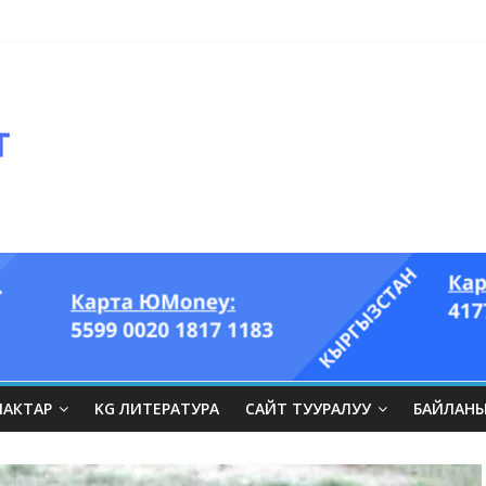
оглазый король” аттуу ыры он үч акындын котормосунда
ЛАКТАР
KG ЛИТЕРАТУРА
САЙТ ТУУРАЛУУ
БАЙЛАН