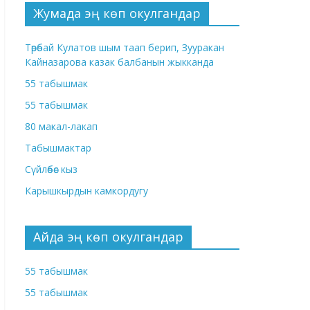
Жумада эң көп окулгандар
Төрөбай Кулатов шым таап берип, Зууракан
Кайназарова казак балбанын жыкканда
55 табышмак
55 табышмак
80 макал-лакап
Табышмактар
Сүйлөбөс кыз
Карышкырдын камкордугу
Айда эң көп окулгандар
55 табышмак
55 табышмак