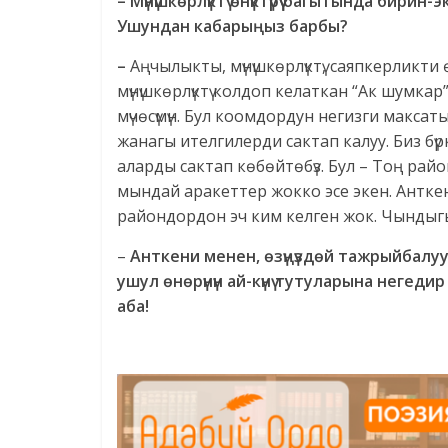
– Мүнүшкөрлүктү өнүктүрүү багытында бирин
Ушундан кабарыңыз барбы?
–
Аңчылыкты, мүнүшкөрлүктү, саяпкерликти өн
мүнүшкөрлүктү колдоп келаткан “Ак шумка
мүчөсүмүн. Бул коомдордун негизги максат
жанагы ителгилерди сактап калуу. Биз бүрк
аларды сактап көбөйтөбүз. Бул – Тоң рай
мындай аракеттер жокко эсе экен. Анткен
райондордон эч ким келген жок. Чындыг
–
Анткени менен, өзүңүздөй тажрыйбалуу
ушул өнөрүнүн ай-күнү тутуларына неге
аба!