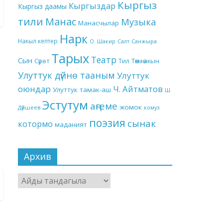
Кыргыз
Кыргыздар
Кыргыз даамы
тили
Манас
Музыка
Манасчылар
Нарк
Накыл кептер
О. Шакир
Салт
Санжыра
Тарых
Театр
Сын
Төкмө акын
Сүрөт
Тил
Улуттук дүйнө тааным
Улуттук
оюндар
Ч. Айтматов
Улуттук тамак-аш
Ш.
Эстутум
аңгеме
жомок
Дүйшеев
комуз
поэзия
сынак
котормо
маданият
Архив
Архив