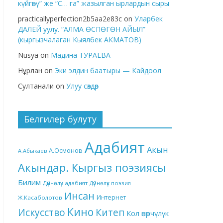
күйгөнү” же “С… га” жазылган ырлардын сыры
practicallyperfection2b5aa2e83c
on
Уларбек
ДАЛЕЙ уулу. “АЛМА ӨСПӨГӨН АЙЫЛ”
(кыргызчалаган Кыялбек АКМАТОВ)
Nusya
on
Мадина ТУРАЕВА
Нұрлан
on
Эки элдин баатыры — Кайдоол
Султанали
on
Улуу сөздөр
Белгилер булуту
Адабият
Акын
А.Осмонов
А.Абыкаев
Акындар. Кыргыз поэзиясы
Билим
Дүйнөлүк адабият
Дүйнөлүк поэзия
Инсан
Интернет
Ж.Касаболотов
Кино
Китеп
Искусство
Кол өнөрчүлүк