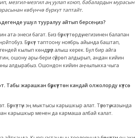
нип, мезгил-мезгил аң уулап коюп, бабалардын мурасын
арасынан көбүнчө бүркүт таптайт.
? Адегенде ушул тууралуу айтып берсеңиз?
йин ата-энеси багат. Биз бүркүттөрдү негизинен балапан
ойтобуз. Бүркүт таптоону ноябрь айында баштап,
ендей кылып көндүрүп алыш керек. Бул бир айга
акетин, ошону ары-бери сүйрөп алдырып, андан кийин
ып, аны алдырабыз. Ошондон кийин аңчылыкка чыга
өт. Табы жарашкан бүркүттөн кандай олжолорду күтсө
лат. Бүркүттүн эң мыктысы карышкыр алат. Түлөтүү жазында
, анан карышкыр менен да кармаша албай калат.
кача айтканда, Кыргызстандын тоолорунда бүркүттүн он эки