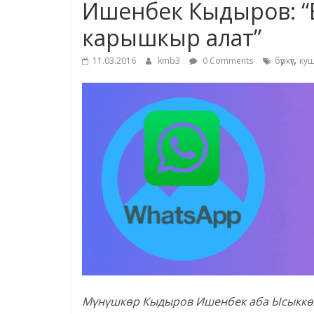
Ишенбек Кыдыров: “Б
карышкыр алат”
,
11.03.2016
kmb3
0 Comments
бүркүт
ку
Мүнүшкөр Кыдыров Ишенбек аба Ысыккөлд