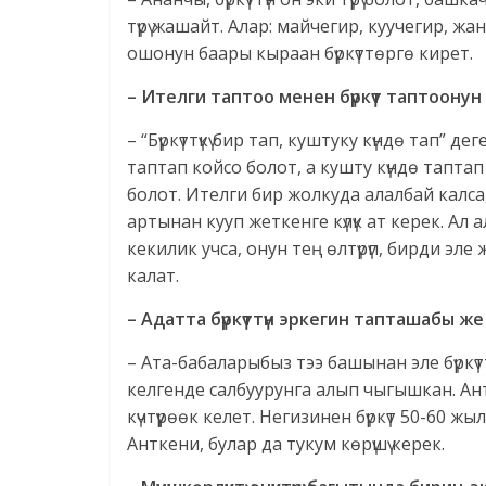
түрү жашайт. Алар: майчегир, куучегир, ж
ошонун баары кыраан бүркүттөргө кирет.
– Ителги таптоо менен бүркүт таптоону
– “Бүркүттүкү бир тап, куштуку күндө тап” д
таптап койсо болот, а кушту күндө таптап
болот. Ителги бир жолкуда алалбай калса
артынан кууп жеткенге күлүк ат керек. Ал
кекилик учса, онун тең өлтүрүп, бирди эле 
калат.
– Адатта бүркүттүн эркегин тапташабы ж
– Ата-бабаларыбыз тээ башынан эле бүркүт
келгенде салбуурунга алып чыгышкан. Антк
күчтүүрөөк келет. Негизинен бүркүт 50-60
Анткени, булар да тукум көрүшү керек.