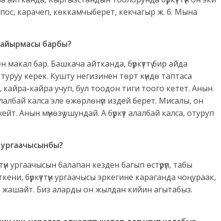
анпос, карачеп, көккамчыберет, кекчагыр ж. б. Мына
н айырмасы барбы?
еген макал бар. Башкача айтканда, бүркүттү бир айда
 туруу керек. Кушту негизинен төрт күндө таптаса
, кайра-кайра учуп, бул тоодон тиги тоого кетет. Анын
 алалбай калса эле өжөрлөнүп издей берет. Мисалы, он
жейт. Анын мүнөзү ушундай. А бүркүт алалбай калса, отуруп
е ургаачысынбы?
түн ургаачысын балапан кезден багып өстүрүп, табы
ени, бүркүттүн ургаачысы эркегине караганда чоңураак,
 жыл жашайт. Биз аларды он жылдан кийин агытабыз.