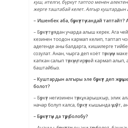
куш, ителги, бүркүт таптоо менен алекте
жерге таштабай келет. Алгыр куштардын 
– Ишенбек аба, бүркүттү кандай таптайт
– Бүркүттү уядан учарда алыш керек. Ага че
кезинен тоодон кармап келип, таптап чоң
адегенде аны балдарга, кишилерге тийбег
созулат. Анан, чырга деп коёт түлкүнүн м
капкан салып түлкүнү тирүүлөй кармап ал
баштайбыз.
– Куштардын алгыры эле бүркүт деп жүрүш
болот?
– Бүркүт негизинен түлкү, карышкыр, элик а
начар болуп калса, бүркүт кышында үшүйт
– Бүркүттүн да түрү болобу?
– Ананчы, бүркүттүн он эки түрү болот, баш