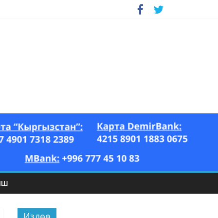
ЫШ
Издөө