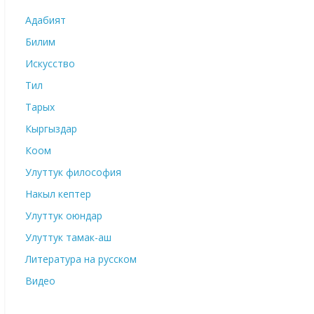
Адабият
Билим
Искусство
Тил
Тарых
Кыргыздар
Коом
Улуттук философия
Накыл кептер
Улуттук оюндар
Улуттук тамак-аш
Литература на русском
Видео