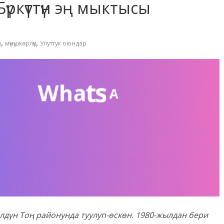
үркүттүн эң мыктысы
,
,
ш
мүнүшкөрлүк
Улуттук оюндар
үн Тоң районунда туулуп-өскөн. 1980-жылдан бери