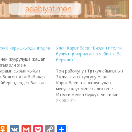
рү 8 карышкырды өлтүргөн
Улан Карыпбаев: “Биздин ителги,
бүркүттөр чарчаганга чейин тебе
енен жуурулуша жашап
беришет”
ргыз эли жан-
ардын сырын кыйын
Тоң районунун Төрткүл айылынын
эл болгон. Ата-бабалар
34 жаштагы тургуну Улан
айберендерден баштап,
Карыпбаев ата жолун улап,
арды, майда жапайы
мүнүшкөрлүк менен алектенет.
рды, коөн, түлкү,
Ителги менен бүркүттүн тилин
 илбирстер сыяктуу
билген Улан мырза өз өнөрүнүн сыры
28.08.2012
аныбарларды ыйык
менен бөлүштү. -Улан мырза,
аларды тукум курут
бүркүт менен ителги таптоонун
турмуштук керектөөлөр
айырмасы кандай? -Экөөнүкү эки
ана тузак салган.
башка болот. Кыргыздар
M
O
V
G
P
C
S
з кыла турганыбыз -
"бүркүттүкү он тап, ителгиники