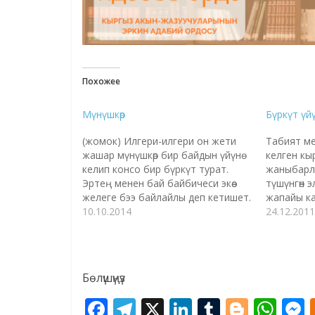
Похожее
Мүнүшкөр
Бүркүт үйү
(жомок) Илгери-илгери он жети
Табият м
жашар мүнүшкөр бир байдын үйүнө
келген кы
келип консо бир бүркүт турат.
жаныбарл
Эртең менен бай байбичеси экөө
түшүнгөн 
желеге бээ байлайлы деп кетишет.
жапайы к
Бала бүркүткө карап: -Кайран асыл,
10.10.2014
канаттуул
24.12.2011
билген кишинин колуна тийбей,
жаныбарла
билбес кишинин колуна тийипсиң,-
карышкыр,
деп сүйлөнөт. Анын сөзүн угуп калган
бардык ж
бир бала байга барып: -Үйдөгү
тутушуп, 
Бөлүшүңүз
конок бала бүркүттү…
кылышпай, 
учурунда г
F
T
X
Li
T
Bl
W
Азыркы сө