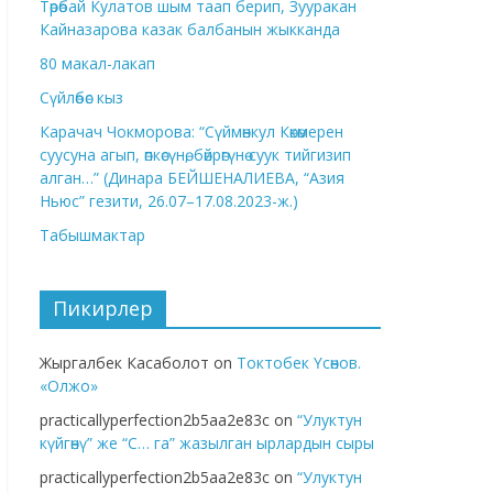
Төрөбай Кулатов шым таап берип, Зууракан
Кайназарова казак балбанын жыкканда
80 макал-лакап
Сүйлөбөс кыз
Карачач Чокморова: “Сүймөнкул Көкөмерен
суусуна агып, өпкөсүнө, бөйрөгүнө суук тийгизип
алган…” (Динара БЕЙШЕНАЛИЕВА, “Азия
Ньюс” гезити, 26.07–17.08.2023-ж.)
Табышмактар
Пикирлер
Жыргалбек Касаболот
on
Токтобек Үсөнов.
«Олжо»
practicallyperfection2b5aa2e83c
on
“Улуктун
күйгөнү” же “С… га” жазылган ырлардын сыры
practicallyperfection2b5aa2e83c
on
“Улуктун