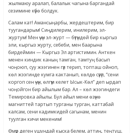
жылмаюу аралап, балалык чагына баргандай
сезимине күбө болдук.
Салам кат! Амансыңарбы, жердештерим, бир
туугандарым! Сиңдилерим, инилерим, эл-
журтум! Мен үчүн эл-журт — бүтүндөй бир кыргыз
эли, кыргыз журту, себеби, мен баарына
бирдеймин — Кыргыз Эл артистимин. Анткен
менен киндик каның тамган, тамтуң басып
чоңоюп, суу жээгинен гүл терип, топташ ойноп,
көл жээгинде кумга кактанып, көлдө сүзүп, “сени
коргоп сен үчүн, өлгүм келет Ысык-Көл” деп ырдап
чоңойгон бир айылым бар. Ал – көл жээгиндеги
Темировка айылы. Бул айыл мени өзүнө
магниттей тартып турганы турган, каттабай
калсам, сени кадимкидей сагынам, менин
туулган кичи мекеним!
Өмүр деген ушундай кыска белем, аттиң, теңтуш,