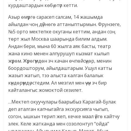
курдаштардын көбү өтүп кетти.
Азыр өмүргө сарасеп салсам, 14 жашымда
айылдан чоң дүйнөгө аттаныптырмын. Фрунзеге,
№5 орто мектепке окуганы кеттим, андан соң
төрт жыл Москва шаарында билим алдым.
Андан бери, мына 60 жылга аяк басты, театр
жана кино менен алпурушуп кызмат кылып
жүрөм. Жүрөгүмдөн эч качан өчпөйсүңөр, менин
боордошторум, айылдаштарым. Ушул катты
жазып жатып, тээ алыста калган балалык
күндөрүмдү эстедим. Ал мезгил мен үчүн эч бир
кайталангыс жомоктой сезилет.
…Мектеп окуучулары баарыбыз Карагай-Булак
деп аталган капчыгайга экскурсияга чыгып,
согон, ышкын терип жеп, кечке маал үйгө кайтчу
элек. Келе жатканда мен созолонтуп “ойда”