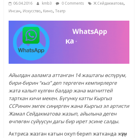
,
06.04.2016
kmb3
0 Comments
Ж.Сейдакматова
,
,
,
Инсан
Искусство
Кино
Театр
Айылдан ааламга аттанган 14 жаштагы
ө
сп
ү
р
ү
м,
бири-бирин “кыз” деп тергеген кемпирлерге
жата калып к
ү
лг
ө
н балдар жана магниттей
тарткан кичи мекен. Б
ү
г
ү
нк
ү катты Кыргыз
ССРинин эмгек си
ң
ирген жана Кыргыз эл артисти
Жамал Сейдакматова жазып, айылына деген
ө
чп
ө
г
ө
н с
ү
й
үү
с
ү
н дагы бир ирет эсине салды.
Актриса жазган катын окуп берип жатканда жүзүн