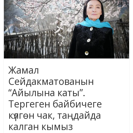
маданияты
жана
адабияты
Жамал
Сейдакматованын
“Айылына каты”.
Тергеген байбичеге
күлгөн чак, таңдайда
калган кымыз