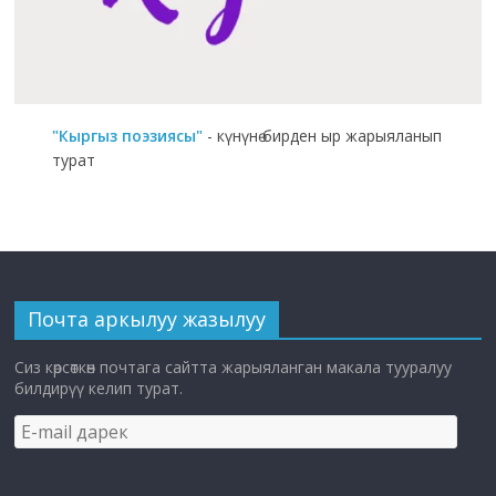
"Кыргыз поэзиясы"
- күнүнө бирден ыр жарыяланып
турат
Почта аркылуу жазылуу
Сиз көрсөткөн почтага сайтта жарыяланган макала тууралуу
билдирүү келип турат.
E-
mail
дарек