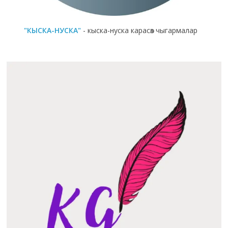
"КЫСКА-НУСКА"
- кыска-нуска карасөз чыгармалар