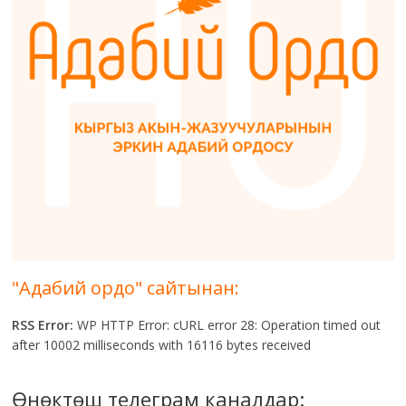
"Адабий ордо" сайтынан:
RSS Error:
WP HTTP Error: cURL error 28: Operation timed out
after 10002 milliseconds with 16116 bytes received
Өнөктөш телеграм каналдар: