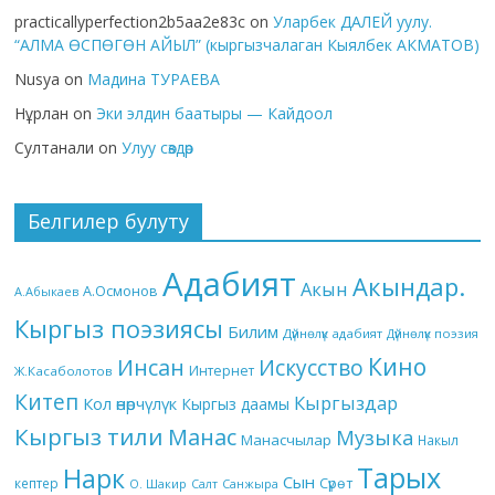
practicallyperfection2b5aa2e83c
on
Уларбек ДАЛЕЙ уулу.
“АЛМА ӨСПӨГӨН АЙЫЛ” (кыргызчалаган Кыялбек АКМАТОВ)
Nusya
on
Мадина ТУРАЕВА
Нұрлан
on
Эки элдин баатыры — Кайдоол
Султанали
on
Улуу сөздөр
Белгилер булуту
Адабият
Акындар.
Акын
А.Осмонов
А.Абыкаев
Кыргыз поэзиясы
Билим
Дүйнөлүк адабият
Дүйнөлүк поэзия
Кино
Инсан
Искусство
Интернет
Ж.Касаболотов
Китеп
Кыргыздар
Кол өнөрчүлүк
Кыргыз даамы
Кыргыз тили
Манас
Музыка
Манасчылар
Накыл
Тарых
Нарк
Сын
кептер
Сүрөт
О. Шакир
Салт
Санжыра