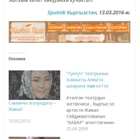
Жаткым келет көкүрөккө кучактап!
Sputnik
Кыргызстан
, 13.03.2016-ж.
Похожее
“Тунгуч” театрынын
жамааты Алмата
шаарына жөнөп кетти
Аталган театрдын
Саманчы жолундагы –
жетекчиси , Кыргыз эл
Жамал
артисти Жамал
Сейдакматованын
15.05.2015
"КАБАР" агенттигинин
кабарчысына
25.09.2009
билдирүүсү боюнча,