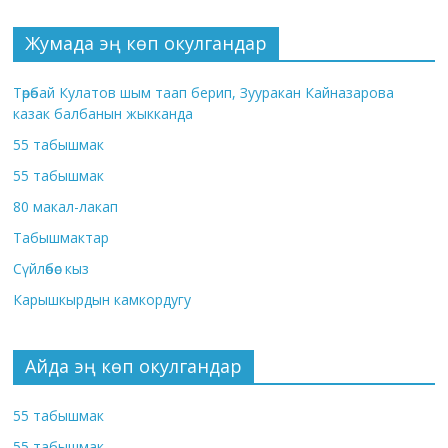
Жумада эң көп окулгандар
Төрөбай Кулатов шым таап берип, Зууракан Кайназарова
казак балбанын жыкканда
55 табышмак
55 табышмак
80 макал-лакап
Табышмактар
Сүйлөбөс кыз
Карышкырдын камкордугу
Айда эң көп окулгандар
55 табышмак
55 табышмак