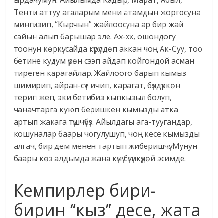
ырдачумун. Айылымда Кадыр, Марат, Абыл,
Тенти аттуу агаларым мени атамдын жоргосуна
мингизип, “Кырчын” жайлоосуна ар бир жай
сайын алып барышар эле. Ах-хх, ошондогу
тоонун көркү: сайда күрүлдөп аккан чоң Ак-Суу, тоо
бетине кудум үрөн сээп айдап койгондой асман
тиреген карагайлар. Жайлоого барып кымыз
шимирип, айран-сүт ичип, карагат, бүлдүркөн
терип жеп, эки бетибиз кыпкызыл болуп,
чаначтарга куюп беришкен кымызды атка
артып жакага түшчүбүз. Айылдагы ага-туугандар,
кошуналар баары чогулушуп, чоң кесе кымызды
алгач, бир дем менен тартып жиберишчү. Мунун
баары көз алдымда жана күнү бүгүнкүдөй эсимде.
Кемпирлер бири-
бирин “кыз” десе, жата