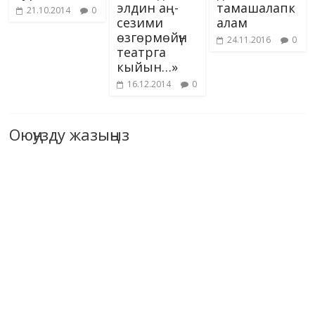
элдин аң-
тамашалапк
21.10.2014
0
сезими
алам
өзгөрмөйүн
24.11.2016
0
театрга
кыйын…»
16.12.2014
0
Оюңузду жазыңыз