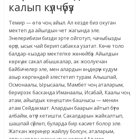
калып күлчүбүз
Темир — өтө чоң айыл. Ал кезде биз окуган
мектеп да айылдын чет жагында эле.
Энелерибизи бизди эрте ойготуп, чачыбызды
өрүп, ысык чай берип сабакка узатат. Көчө толо
балдар-кыздар мектепке жөнөйбүз. Айылдын
көркү ак сакал абышкалар, ак жоолукчан
байбичелер эле, мен алардын өңдөрүн кудум
азыр көргөндөй элестетип турам. Алышпай,
Осмонаалы, Ырысаалы, Мамбет чоң аталарым,
берирээк басканда Иманаалы, Исабай, Каалы чоң
атам, айылдык кеңештин башчысы — менин
атам Сейдакмат. Алардын баарын айтып бүтө
албайм, өтүп кетишти. Сакалдарын жайкалтып,
шашпай сүйлөп, буларда бир касиет болор эле.
Жаткан жериңер жайлуу болсун, аталарым,