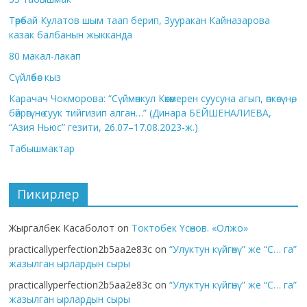
Төрөбай Кулатов шым таап берип, Зууракан Кайназарова
казак балбанын жыкканда
80 макал-лакап
Сүйлөбөс кыз
Карачач Чокморова: “Сүймөнкул Көкөмерен суусуна агып, өпкөсүнө,
бөйрөгүнө суук тийгизип алган…” (Динара БЕЙШЕНАЛИЕВА,
“Азия Ньюс” гезити, 26.07–17.08.2023-ж.)
Табышмактар
Пикирлер
Жыргалбек Касаболот
on
Токтобек Үсөнов. «Олжо»
practicallyperfection2b5aa2e83c
on
“Улуктун күйгөнү” же “С… га”
жазылган ырлардын сыры
practicallyperfection2b5aa2e83c
on
“Улуктун күйгөнү” же “С… га”
жазылган ырлардын сыры