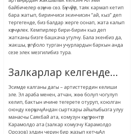
артыңардан жакшылык келсин! Ал эми
байбичелер өзүнчө сөз. Бүкчүйүп, таяк кармап кетип
бара жатып, биринчиси экинчисин “ай, кыз” деп
тергегенде, биз балдар жерге оонап, жата калып
күлчү элек. Кемпирлер бири-бирин кыз деп
жатканы бизге башкача угулчу. Бала экенбиз да,
жакшы, үлгү боло турган учурлардын баркын анда
сезе элек мезгилибиз тура.
Залкарлар келгенде…
Эсимде калганы дагы – артисттердин келиши
эле. Эл араба менен, атчан, жөө болуп чогулуп
келип, бактын ичине тегерете отуруп, коюлган
оюнду көрүшчү. Андан сырткары айылыбызга улуу
манасчы Саякбай ата, комузун күңгүрөнтүп
Карамолдо ата (залкар комузчу Карамолдо
Орозов) элдин черин бир жазып кетчү. Ал