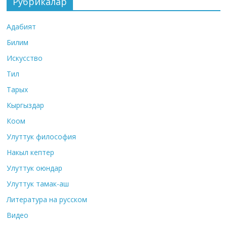
Рубрикалар
Адабият
Билим
Искусство
Тил
Тарых
Кыргыздар
Коом
Улуттук философия
Накыл кептер
Улуттук оюндар
Улуттук тамак-аш
Литература на русском
Видео