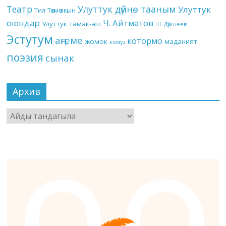
Театр
Улуттук дүйнө тааным
Улуттук
Төкмө акын
Тил
оюндар
Ч. Айтматов
Улуттук тамак-аш
Ш. Дүйшеев
Эстутум
аңгеме
котормо
жомок
маданият
комуз
поэзия
сынак
Архив
Архив