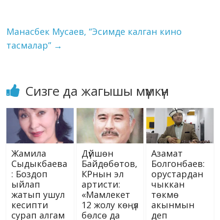
n
ni
k
ki
Манасбек Мусаев, “Эсимде калган кино
тасмалар”
→
Сизге да жагышы мүмкүн
Жамила
Дүйшөн
Азамат
Сыдыкбаева
Байдөбөтов,
Болгонбаев:
: Боздоп
КРнын эл
орустардан
ыйлап
артисти:
чыккан
жатып ушул
«Мамлекет
төкмө
кесипти
12 жолу көңүл
акынмын
сурап алгам
бөлсө да
деп