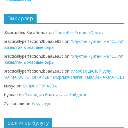
Пикирлер
Жыргалбек Касаболот
on
Токтобек Үсөнов. «Олжо»
practicallyperfection2b5aa2e83c
on
“Улуктун күйгөнү” же “С… га”
жазылган ырлардын сыры
practicallyperfection2b5aa2e83c
on
“Улуктун күйгөнү” же “С… га”
жазылган ырлардын сыры
practicallyperfection2b5aa2e83c
on
Уларбек ДАЛЕЙ уулу.
“АЛМА ӨСПӨГӨН АЙЫЛ” (кыргызчалаган Кыялбек АКМАТОВ)
Nusya
on
Мадина ТУРАЕВА
Нұрлан
on
Эки элдин баатыры — Кайдоол
Султанали
on
Улуу сөздөр
Белгилер булуту