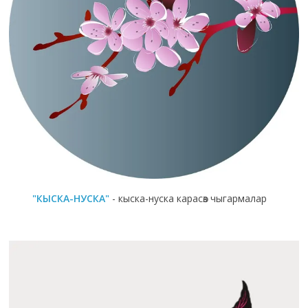
"КЫСКА-НУСКА"
- кыска-нуска карасөз чыгармалар