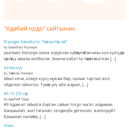
"Адабий ордо" сайтынан:
Ясунари Кавабата: “Көлчүктөгү ай”
by Кавабата Ясунари
(аңгеме) Кёконун оюна оорукчан күйөөсүнө бакчаны кол күзгүдөн
көрсөтүү амалы келбеспи. Экинчи кабатта төшөктө жаткан […]
Кечки күү
by Төлөкова Элмира
Айыл кечи, комуз күүсү мукам бир, кылын тартып жел
ойдолоп ойногон. Түмөн үнү аба жарып, […]
#9-10 (55 сөз)
by Адабий Ордо
#9 Адам-ит Айылга барган сайын тосуп чыгат алдыман.
Кыңшылап, жыттагылап, келдиңби дегенсип, жалооруйт.
Башынан сылайм, […]
Ичик