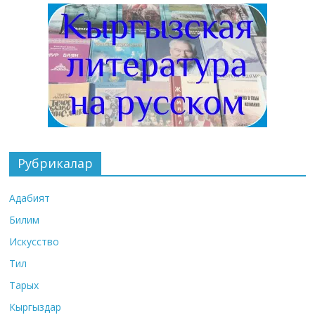
Рубрикалар
Адабият
Билим
Искусство
Тил
Тарых
Кыргыздар