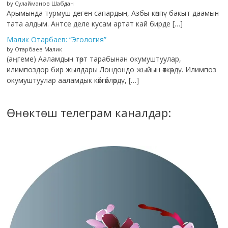
by Сулайманов Шабдан
Арымында турмуш деген сапардын, Азбы-көппү бакыт даамын
тата алдым. Антсе деле кусам артат кай бирде […]
Малик Отарбаев: “Эгология”
by Отарбаев Малик
(аңгеме) Ааламдын төрт тарабынан окумуштуулар,
илимпоздор бир жылдары Лондондо жыйын өткөрдү. Илимпоз
окумуштуулар ааламдык көйгөйлөрдү, […]
Өнөктөш телеграм каналдар: