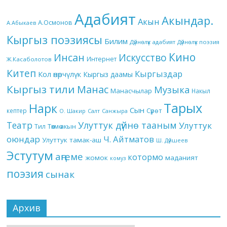
Адабият
Акындар.
Акын
А.Осмонов
А.Абыкаев
Кыргыз поэзиясы
Билим
Дүйнөлүк адабият
Дүйнөлүк поэзия
Кино
Инсан
Искусство
Интернет
Ж.Касаболотов
Китеп
Кыргыздар
Кол өнөрчүлүк
Кыргыз даамы
Кыргыз тили
Манас
Музыка
Манасчылар
Накыл
Тарых
Нарк
Сын
кептер
Сүрөт
О. Шакир
Салт
Санжыра
Театр
Улуттук дүйнө тааным
Улуттук
Төкмө акын
Тил
оюндар
Ч. Айтматов
Улуттук тамак-аш
Ш. Дүйшеев
Эстутум
аңгеме
котормо
жомок
маданият
комуз
поэзия
сынак
Архив