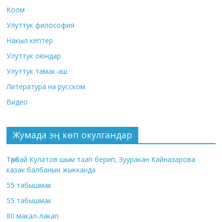
Коом
Улуттук философия
Накыл кептер
Улуттук оюндар
Улуттук тамак-аш
Литература на русском
Видео
Жумада эң көп окулгандар
Төрөбай Кулатов шым таап берип, Зууракан Кайназарова
казак балбанын жыкканда
55 табышмак
55 табышмак
80 макал-лакап