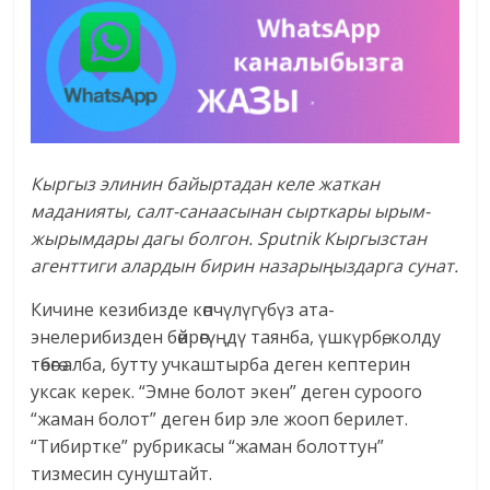
Кыргыз элинин байыртадан келе жаткан
маданияты, салт-санаасынан сырткары ырым-
жырымдары дагы болгон. Sputnik Кыргызстан
агенттиги алардын бирин назары
ң
ыздарга сунат.
Кичине кезибизде көпчүлүгүбүз ата-
энелерибизден бөйрөгүңдү таянба, үшкүрбө, колду
төбөгө алба, бутту учкаштырба деген кептерин
уксак керек. “Эмне болот экен” деген суроого
“жаман болот” деген бир эле жооп берилет.
“Тибиртке” рубрикасы “жаман болоттун”
тизмесин сунуштайт.