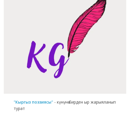
"Кыргыз поэзиясы"
- күнүнө бирден ыр жарыяланып
турат