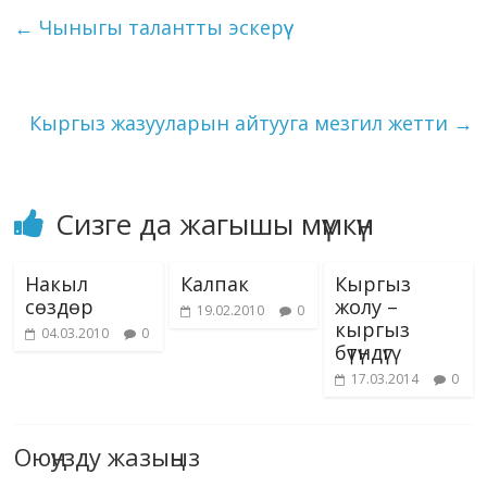
o
a
dI
r
er
A
n
kl
l
et
y
e
белгилер карым-
←
Чыныгы талантты эскерүү
катыштын бир булагы
o
m
n
p
g
as
Li
катары этикеттик
k
p
er
s
жагдайга да кызмат
n
кылат. Ар…
ni
k
Кыргыз жазууларын айтууга мезгил жетти
→
ki
Сизге да жагышы мүмкүн
Накыл
Калпак
Кыргыз
сөздөр
жолу –
19.02.2010
0
кыргыз
04.03.2010
0
бүтүндүгү
17.03.2014
0
Оюңузду жазыңыз