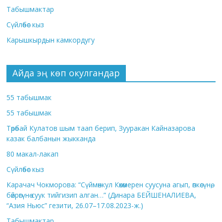
Табышмактар
Сүйлөбөс кыз
Карышкырдын камкордугу
Айда эң көп окулгандар
55 табышмак
55 табышмак
Төрөбай Кулатов шым таап берип, Зууракан Кайназарова
казак балбанын жыкканда
80 макал-лакап
Сүйлөбөс кыз
Карачач Чокморова: “Сүймөнкул Көкөмерен суусуна агып, өпкөсүнө,
бөйрөгүнө суук тийгизип алган…” (Динара БЕЙШЕНАЛИЕВА,
“Азия Ньюс” гезити, 26.07–17.08.2023-ж.)
Табышмактар