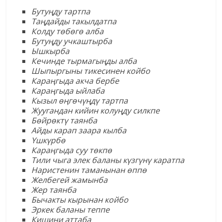
Буту
ң
ду тартпа
Та
ң
дайды такылдатпа
Колду т
ө
б
ө
г
ө алба
Буту
ң
ду учкаштырба
Ышкырба
Кечинде тырмагы
ң
ды алба
Шыпыргыны тикесинен койбо
Кара
ң
гыда акча бербе
Кара
ң
гыда ыйлаба
Кызыл
өң
г
ө
ч
үң
д
ү тартпа
Жуугандан кийин колу
ң
ду силкпе
Б
ө
йр
ө
кт
ү таянба
Айды карап заара кылба
Ү
шк
ү
рб
ө
Кара
ң
гыда суу т
ө
кп
ө
Тили чыга элек баланы к
ү
зг
ү
н
ү каратпа
Наристенин таманынан
ө
пп
ө
Желбегей жамынба
Жер таянба
Бычакты кырынан койбо
Эркек баланы теппе
Кишини аттаба