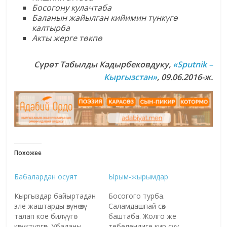
Босогону кулачтаба
Баланын жайылган кийимин т
ү
нк
ү
г
ө
калтырба
Акты жерге т
ө
кп
ө
С
үрөт Табылды Кадырбеков
дуку,
«Sputnik –
Кыргызстан»
,
09.0
6.2016
-ж.
Похожее
Бабалардан осуят
Ырым-жырымдар
Кыргыздар байыртадан
Босогого турба.
эле жаштарды өзүнө-өзү
Саламдашпай сөз
талап кое билүүгө
баштаба. Жолго же
көнүктүргөн. Убаданы
тебелендиге кир суу