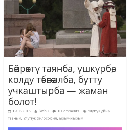
маданияты
жана
адабияты
Бөйрөктү таянба, үшкүрбө,
колду төбөгө алба, бутту
учкаштырба — жаман
болот!
19.08.2016
kmb3
0 Comments
Улуттук дүйнө
,
,
тааным
Улуттук философия
ырым-жырым