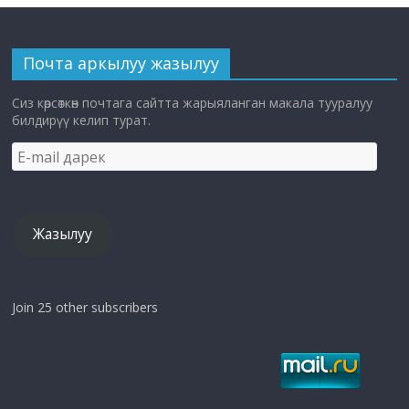
Почта аркылуу жазылуу
Сиз көрсөткөн почтага сайтта жарыяланган макала тууралуу
билдирүү келип турат.
E-
mail
дарек
Жазылуу
Join 25 other subscribers