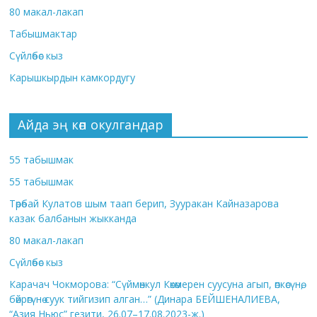
80 макал-лакап
Табышмактар
Сүйлөбөс кыз
Карышкырдын камкордугу
Айда эң көп окулгандар
55 табышмак
55 табышмак
Төрөбай Кулатов шым таап берип, Зууракан Кайназарова
казак балбанын жыкканда
80 макал-лакап
Сүйлөбөс кыз
Карачач Чокморова: “Сүймөнкул Көкөмерен суусуна агып, өпкөсүнө,
бөйрөгүнө суук тийгизип алган…” (Динара БЕЙШЕНАЛИЕВА,
“Азия Ньюс” гезити, 26.07–17.08.2023-ж.)