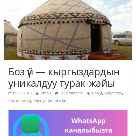
маданияты
жана
адабияты
Боз үй — кыргыздардын
уникалдуу турак-жайы
,
,
05.10.2016
kmb3
0 Comments
Боз үй
Искусство
,
Кол өнөрчүлүк
Улуттук философия