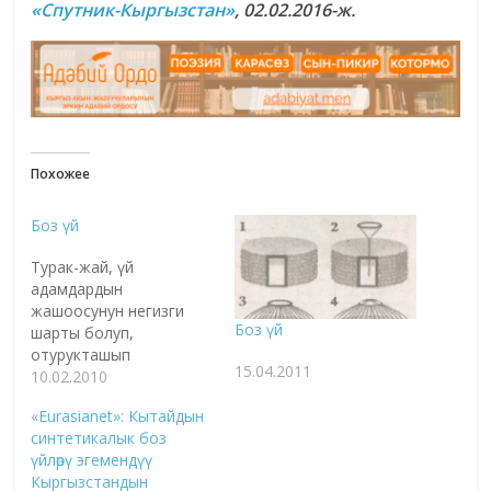
«Спутник-Кыргызстан»
, 02.02.2016-ж.
Похожее
Боз үй
Турак-жай, үй
адамдардын
жашоосунун негизги
Боз үй
шарты болуп,
отурукташып
15.04.2011
жашоосунда, үй-бүлө
10.02.2010
куруусунда, дегеле,
«Eurasianet»: Кытайдын
адам катары күн
синтетикалык боз
кечирүүсүндө негизги
үйлөрү эгемендүү
ролду аткарат. Ошол
Кыргызстандын
себептүү адамзаттын