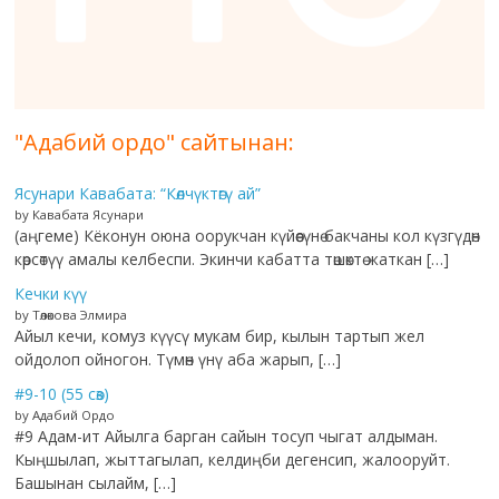
"Адабий ордо" сайтынан:
Ясунари Кавабата: “Көлчүктөгү ай”
by Кавабата Ясунари
(аңгеме) Кёконун оюна оорукчан күйөөсүнө бакчаны кол күзгүдөн
көрсөтүү амалы келбеспи. Экинчи кабатта төшөктө жаткан […]
Кечки күү
by Төлөкова Элмира
Айыл кечи, комуз күүсү мукам бир, кылын тартып жел
ойдолоп ойногон. Түмөн үнү аба жарып, […]
#9-10 (55 сөз)
by Адабий Ордо
#9 Адам-ит Айылга барган сайын тосуп чыгат алдыман.
Кыңшылап, жыттагылап, келдиңби дегенсип, жалооруйт.
Башынан сылайм, […]