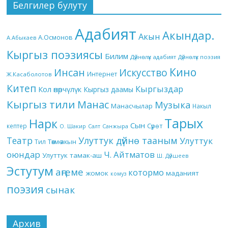
Белгилер булуту
Адабият
Акындар.
Акын
А.Осмонов
А.Абыкаев
Кыргыз поэзиясы
Билим
Дүйнөлүк адабият
Дүйнөлүк поэзия
Кино
Инсан
Искусство
Интернет
Ж.Касаболотов
Китеп
Кыргыздар
Кол өнөрчүлүк
Кыргыз даамы
Кыргыз тили
Манас
Музыка
Манасчылар
Накыл
Тарых
Нарк
Сын
кептер
Сүрөт
О. Шакир
Салт
Санжыра
Театр
Улуттук дүйнө тааным
Улуттук
Төкмө акын
Тил
оюндар
Ч. Айтматов
Улуттук тамак-аш
Ш. Дүйшеев
Эстутум
аңгеме
котормо
жомок
маданият
комуз
поэзия
сынак
Архив