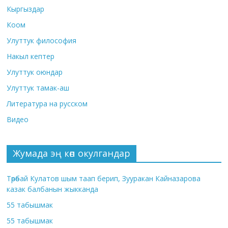
Кыргыздар
Коом
Улуттук философия
Накыл кептер
Улуттук оюндар
Улуттук тамак-аш
Литература на русском
Видео
Жумада эң көп окулгандар
Төрөбай Кулатов шым таап берип, Зууракан Кайназарова
казак балбанын жыкканда
55 табышмак
55 табышмак