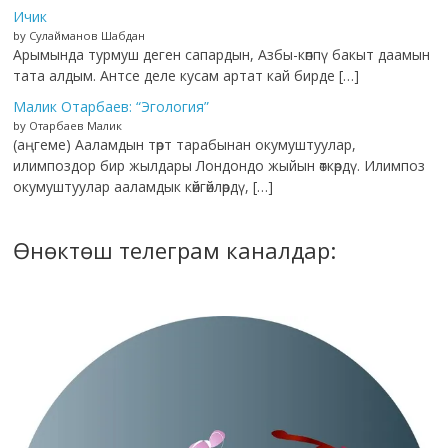
Ичик
by Сулайманов Шабдан
Арымында турмуш деген сапардын, Азбы-көппү бакыт даамын
тата алдым. Антсе деле кусам артат кай бирде […]
Малик Отарбаев: “Эгология”
by Отарбаев Малик
(аңгеме) Ааламдын төрт тарабынан окумуштуулар,
илимпоздор бир жылдары Лондондо жыйын өткөрдү. Илимпоз
окумуштуулар ааламдык көйгөйлөрдү, […]
Өнөктөш телеграм каналдар: