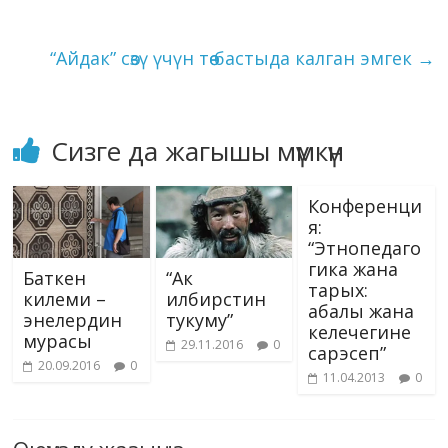
жасашкан, алар
ni
k
ошондой эле улуттук
өзүн-өзү таануусуна…
ki
“Айдак” сөзү үчүн төө бастыда калган эмгек
→
Сизге да жагышы мүмкүн
Конференци
я:
“Этнопедаго
гика жана
Баткен
“Ак
тарых:
килеми –
илбирстин
абалы жана
энелердин
тукуму”
келечегине
мурасы
29.11.2016
0
сарэсеп”
20.09.2016
0
11.04.2013
0