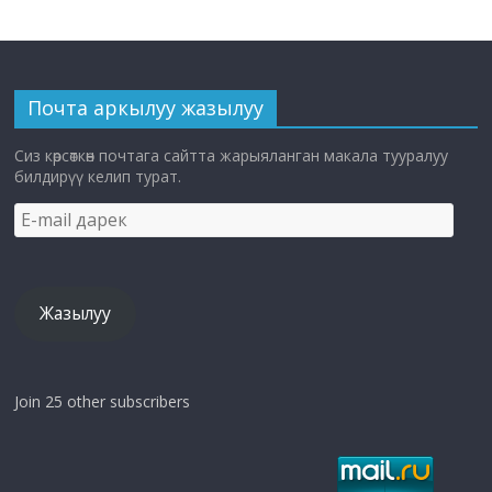
Почта аркылуу жазылуу
Сиз көрсөткөн почтага сайтта жарыяланган макала тууралуу
билдирүү келип турат.
E-
mail
дарек
Жазылуу
Join 25 other subscribers