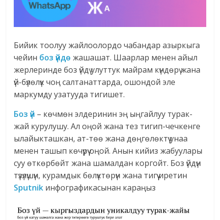
Бийик тоолуу жайлоолордо чабандар азыркыга
чейин
боз үйдө
жашашат. Шаарлар менен айыл
жерлеринде боз үйдү улуттук майрам күндөрү жана
үй-бүлөлүк чоң салтанаттарда, ошондой эле
маркумду узатууда тигишет.
Боз үй
– көчмөн элдеринин эң ыңгайлуу турак-
жай курулушу. Ал оңой жана тез тигип-чечкенге
ылайыкташкан, ат-төө жана дөңгөлөктүү унаа
менен ташып көчүрүү оңой. Анын кийиз жабуулары
суу өткөрбөйт жана шамалдан коргойт. Боз үйдүн
түзүлүшүн, курамдык бөлүктөрүн жана тигүү иретин
Sputnik
инфографикасынан караңыз