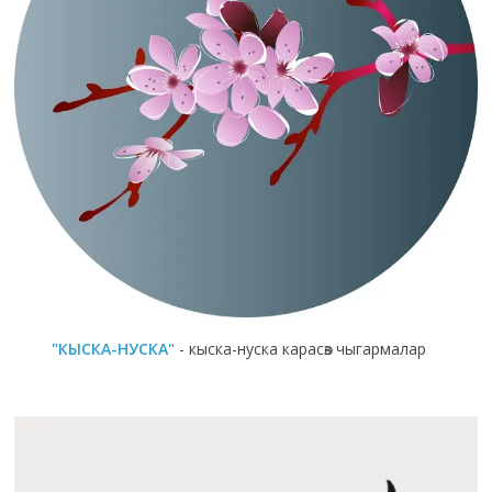
"КЫСКА-НУСКА"
- кыска-нуска карасөз чыгармалар