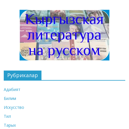
Рубрикалар
Адабият
Билим
Искусство
Тил
Тарых