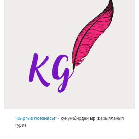
"Кыргыз поэзиясы"
- күнүнө бирден ыр жарыяланып
турат