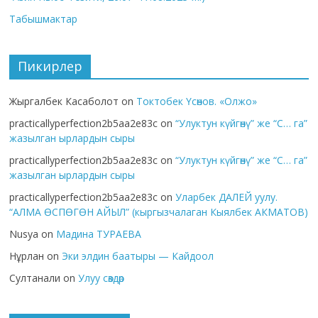
Табышмактар
Пикирлер
Жыргалбек Касаболот
on
Токтобек Үсөнов. «Олжо»
practicallyperfection2b5aa2e83c
on
“Улуктун күйгөнү” же “С… га”
жазылган ырлардын сыры
practicallyperfection2b5aa2e83c
on
“Улуктун күйгөнү” же “С… га”
жазылган ырлардын сыры
practicallyperfection2b5aa2e83c
on
Уларбек ДАЛЕЙ уулу.
“АЛМА ӨСПӨГӨН АЙЫЛ” (кыргызчалаган Кыялбек АКМАТОВ)
Nusya
on
Мадина ТУРАЕВА
Нұрлан
on
Эки элдин баатыры — Кайдоол
Султанали
on
Улуу сөздөр