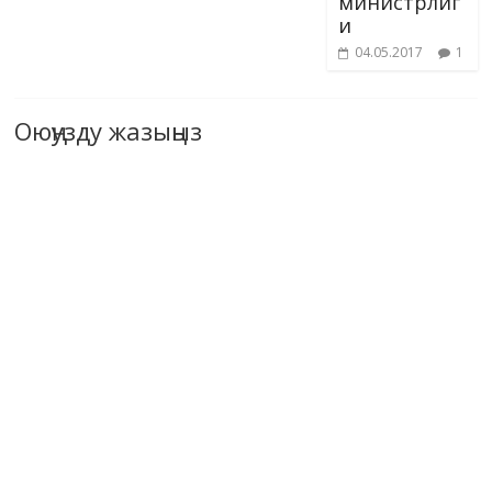
министрлиг
и
04.05.2017
1
Оюңузду жазыңыз