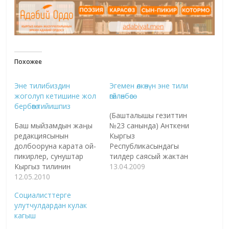
Похожее
Эне тилибиздин
Эгемен өлкөнүн эне тили
жоголуп кетишине жол
өгөйлөнбөсө
бербөөгө тийишпиз
(Башталышы гезиттин
Баш мыйзамдын жаңы
№23 санында) Анткени
редакциясынын
Кыргыз
долбооруна карата ой-
Республикасындагы
пикирлер, сунуштар
тилдер саясый жактан
Кыргыз тилинин
бирдей экендигине
13.04.2009
мамлекеттик тил
12.05.2010
карабай, ар бир тилдин
катары өзүнүн милдетин
коомдук-социалдык
Социалисттерге
толук кандуу
функциясы, колдонулуш
улутчулдардан кулак
аткарылышына
тармак-чөйрөсү,
кагыш
багытталган иштерде
республиканын коомдук
мен кыргыз катары
жана мамлекеттик