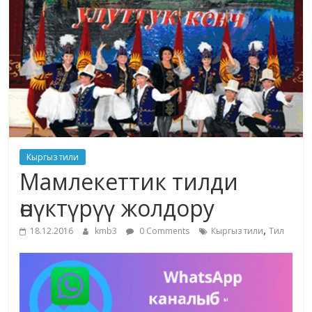
маданияты
жана
адабияты
Кыргыз тили
Мамлекеттик тилди
өнүктүрүү жолдору
,
18.12.2016
kmb3
0 Comments
Кыргыз тили
Тил