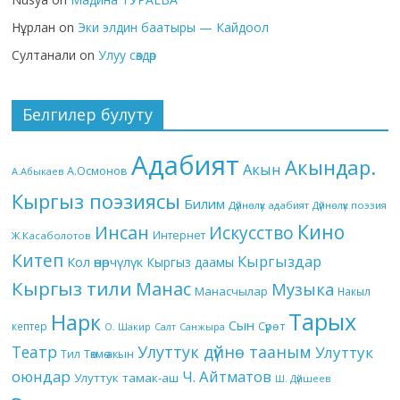
Нұрлан
on
Эки элдин баатыры — Кайдоол
Султанали
on
Улуу сөздөр
Белгилер булуту
Адабият
Акындар.
Акын
А.Осмонов
А.Абыкаев
Кыргыз поэзиясы
Билим
Дүйнөлүк адабият
Дүйнөлүк поэзия
Кино
Инсан
Искусство
Интернет
Ж.Касаболотов
Китеп
Кыргыздар
Кол өнөрчүлүк
Кыргыз даамы
Кыргыз тили
Манас
Музыка
Манасчылар
Накыл
Тарых
Нарк
Сын
кептер
Сүрөт
О. Шакир
Салт
Санжыра
Театр
Улуттук дүйнө тааным
Улуттук
Төкмө акын
Тил
оюндар
Ч. Айтматов
Улуттук тамак-аш
Ш. Дүйшеев