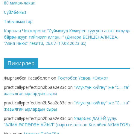
80 макал-лакап
Сүйлөбөс кыз
Табышмактар
Карачач Чокморова: “Сүймөнкул Көкөмерен суусуна агып, өпкөсүнө,
бөйрөгүнө суук тийгизип алган…” (Динара БЕЙШЕНАЛИЕВА,
“Азия Ньюс” гезити, 26.07–17.08.2023-ж.)
Пикирлер
Жыргалбек Касаболот
on
Токтобек Үсөнов. «Олжо»
practicallyperfection2b5aa2e83c
on
“Улуктун күйгөнү” же “С… га”
жазылган ырлардын сыры
practicallyperfection2b5aa2e83c
on
“Улуктун күйгөнү” же “С… га”
жазылган ырлардын сыры
practicallyperfection2b5aa2e83c
on
Уларбек ДАЛЕЙ уулу.
“АЛМА ӨСПӨГӨН АЙЫЛ” (кыргызчалаган Кыялбек АКМАТОВ)
Nusya
on
Мадина ТУРАЕВА