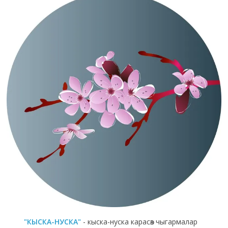
"КЫСКА-НУСКА"
- кыска-нуска карасөз чыгармалар