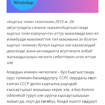
«Кыргыз тили» гезитинин 2015-ж. 26-
августундагы санына чыккан«Кыргызстанда
кыргыз тили коркунучта» аттуу макаламда мен өз
өлкөбүздө мамлекеттик тил макамына ээ болгон
кыргыз тилинин бүткүл кыргыз эли каалагандай
деңгээлде жана ыкчамдыкта өсүп-өнүгө албай
жаткандыгынын негизги себептерин атап өттүм
эле.
Алардын ичинен негизгиси – бул Кыргызстанда
орус тилинин басымдуулугу. ССРС (мурдагы көнүп
калган СССР деген кыргызча ушундай
кыскартылып жазылыш керек эле, а биз болсок
ойлонбой туруп эле орусча кыскартылышын
жазып да, окуп да көнгөнбүз, бизди ошого көндүрүп