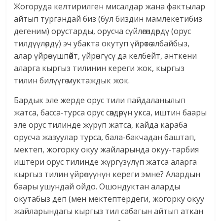
Жогоруда келтирилген мисалдар жана фактылар
айтып тургандай биз (бул биздин мамлекетибиз
дегеним) орустарды, орусча сүйлөгөндөрдү (орус
тилдүүлөрдү) эч убакта окутуп үйрөтө албайбыз,
алар үйрөнүшпөйт, үйрөнгүсү да келбейт, анткени
аларга кыргыз тилинин кереги жок, кыргыз
тилин билүүгө муктаждык жок.
Бардык эле жерде орус тили пайдаланылып
жатса, басса-турса орус сөздөрүн укса, иштин баары
эле орус тилинде жүрүп жатса, кайда караба
орусча жазуулар турса, бала-бакчадан баштап,
мектеп, жогорку окуу жайларында окуу-тарбия
иштери орус тилинде жүргүзүлүп жатса аларга
кыргыз тилин үйрөнүүнүн кереги эмне? Алардын
баары ушундай ойдо. Ошондуктан аларды
окутабыз деп (мен мектептердеги, жогорку окуу
жайларындагы кыргыз тил сабагын айтып аткан