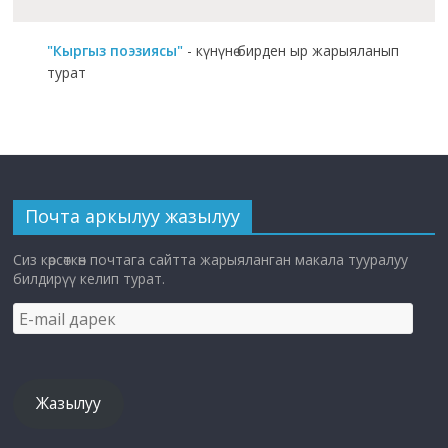
"Кыргыз поэзиясы"
- күнүнө бирден ыр жарыяланып
турат
Почта аркылуу жазылуу
Сиз көрсөткөн почтага сайтта жарыяланган макала тууралуу
билдирүү келип турат.
E-
mail
дарек
Жазылуу