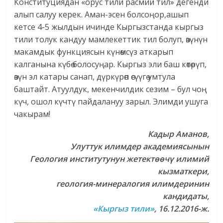
Конституциядан «орус тили расмий тил» дегенди
алып салуу керек. Аман-эсен болсоңор,ашып
кетсе 4-5 жылдын ичинде Кыргызстанда кыргыз
тили толук кандуу мамлекеттик тил болуп, өзүнүн
макамдык функциясын күнөмсүз аткарып
калганына күбө болосуңар. Кыргыз эли баш көтөрүп,
өзүн эл катары санап, дүркүрөп өсүүгө умтула
баштайт. Атуулдук, мекенчилдик сезим – бул чоң
күч, ошол күчтү пайдалануу зарыл. Элимди ушуга
чакырам!
Кадыр Аманов,
Улуттук илимдер академиясынын
Геология институтунун жетектөөчү илимий
кызматкери,
геология-минералогия илимдеринин
кандидаты,
«Кыргыз тили»
, 16.12.2016-ж.