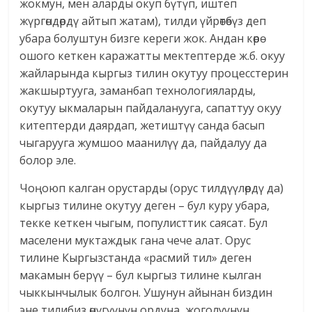
жокмун, мен аларды окуп бүтүп, иштеп
жүргөндөрдү айтып жатам), тилди үйрөтөбүз деп
убара болуштун бизге кереги жок. Андан көрө
ошого кеткен каражатты мектептерде ж.б. окуу
жайларында кыргыз тилин окутуу процесстерин
жакшыртууга, заманбап технологияларды,
окутуу ыкмаларын пайдаланууга, сапаттуу окуу
китептерди даярдап, жетиштүү санда басып
чыгарууга жумшоо маанилүү да, пайдалуу да
болор эле.
Чоңоюп калган орустарды (орус тилдүүлөрдү да)
кыргыз тилине окутуу деген – бул куру убара,
текке кеткен чыгым, популисттик саясат. Бул
маселени муктаждык гана чече алат. Орус
тилине Кыргызстанда «расмий тил» деген
макамын берүү – бул кыргыз тилине кылган
чыккынчылык болгон. Ушунун айынан биздин
эне тилибиз өнүгүүнүн ордуна, жоголуунун