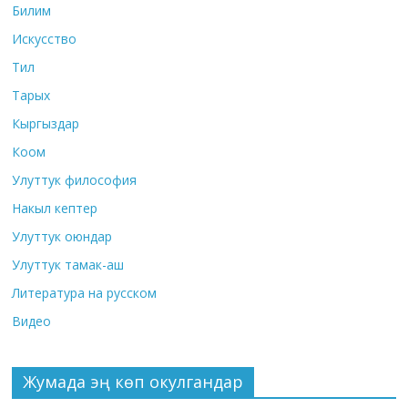
Билим
Искусство
Тил
Тарых
Кыргыздар
Коом
Улуттук философия
Накыл кептер
Улуттук оюндар
Улуттук тамак-аш
Литература на русском
Видео
Жумада эң көп окулгандар