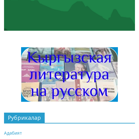
Рубрикалар
Адабият