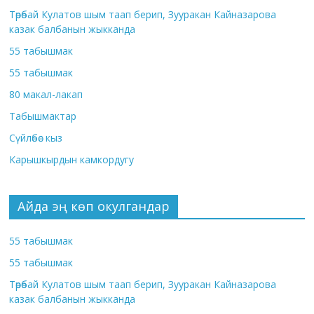
Төрөбай Кулатов шым таап берип, Зууракан Кайназарова
казак балбанын жыкканда
55 табышмак
55 табышмак
80 макал-лакап
Табышмактар
Сүйлөбөс кыз
Карышкырдын камкордугу
Айда эң көп окулгандар
55 табышмак
55 табышмак
Төрөбай Кулатов шым таап берип, Зууракан Кайназарова
казак балбанын жыкканда