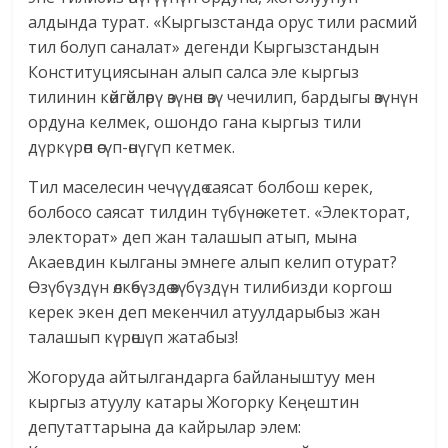
алдында турат. «Кыргызстанда орус тили расмий
тил болуп саналат» дегенди Кыргызстандын
Конституциясынан алып салса эле кыргыз
тилинин көйгөйлөрү өзүнөн өзү чечилип, бардыгы өзүнүн
ордуна келмек, ошондо гана кыргыз тили
дүркүрөп өсүп-өнүгүп кетмек.
Тил маселесин чечүүдө саясат болбош керек,
болбосо саясат тилдин түбүнө жетет. «Электорат,
электорат» деп жан талашып атып, мына
Акаевдин кылганы эмнеге алып келип отурат?
Өзүбүздүн өлкөбүздө өзүбүздүн тилибизди коргош
керек экен деп мекенчил атуулдарыбыз жан
талашып күрөшүп жатабыз!
Жогоруда айтылгандарга байланыштуу мен
кыргыз атуулу катары Жогорку Кеңештин
депутаттарына да кайрылар элем: