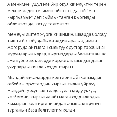
А менимче, ушул эле бир окуя көпчүлүктүн терең
мекенчилдик сезимин ойготот, далай “мен
кыргызмын” деп сыймыктанган кыргызды
ойлонтот да, катуу толгонтот.
Мен өзүм иштеп жүргөн кишимин, шаарда болобу,
тышта болобу дайыма элдин арасындамын.
Жогоруда айтылган сыяктуу орустар тарабынан
мурундарын көтөргөн, кыргыздарды басынткан, ал
эми күбөлөр жок жерде кордогон, шылдыңдаган
учурларды көп эле кездештирем.
Мындай мисалдарды келтирип айтканымдын
себеби – орустардын кыргыз тилин үйрөнүү
мындай турсун, ал тилде сүйлөгөндөрдү уккусу
келбегени, кыргызча айтылган сөздөр алардын
кыжырын келтиргени айдан ачык эле көрүнүп
турганын баса белгилегим келди.