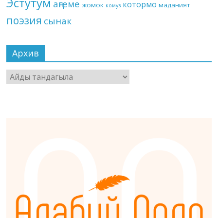
Эстутум
аңгеме
котормо
жомок
маданият
комуз
поэзия
сынак
Архив
Архив