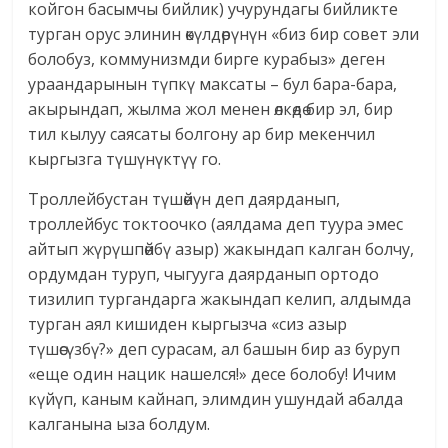
койгон басымчы бийлик) учурундагы бийликте
турган орус элинин өкүлдөрүнүн «биз бир совет эли
болобуз, коммунизмди бирге курабыз» деген
ураандарынын түпкү максаты – бул бара-бара,
акырындап, жылма жол менен өлкөдө бир эл, бир
тил кылуу саясаты болгону ар бир мекенчил
кыргызга түшүнүктүү го.
Троллейбустан түшөйүн деп даярданып,
троллейбус токтоочко (аялдама деп туура эмес
айтып жүрүшпөйбү азыр) жакындап калган болчу,
ордумдан туруп, чыгууга даярданып ортодо
тизилип тургандарга жакындап келип, алдымда
турган аял кишиден кыргызча «сиз азыр
түшөсүзбү?» деп сурасам, ал башын бир аз буруп
«еще один нацик нашелся!» десе болобу! Ичим
күйүп, каным кайнап, элимдин ушундай абалда
калганына ыза болдум.