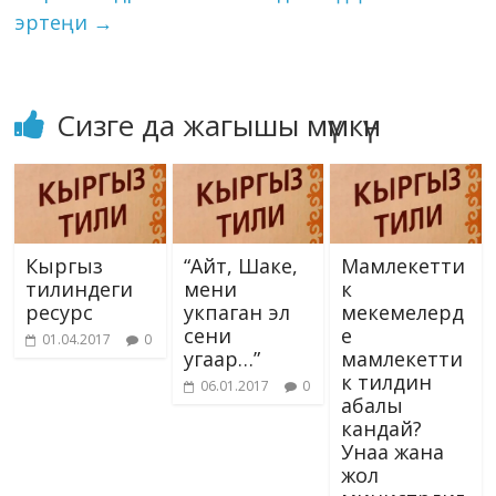
ki
эртеңи
→
Сизге да жагышы мүмкүн
Кыргыз
“Айт, Шаке,
Мамлекетти
тилиндеги
мени
к
ресурс
укпаган эл
мекемелерд
сени
е
01.04.2017
0
угаар…”
мамлекетти
к тилдин
06.01.2017
0
абалы
кандай?
Унаа жана
жол