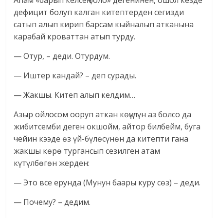
Апам «барып келсең боло» дегенинен, ошол кезде
дефицит болуп калган китептерден сегизди
сатып алып кирип барсам кыйналып атканына
карабай кроваттан атып турду.
— Отур, – деди. Отурдум.
— Иштер кандай? – деп сурады.
— Жакшы. Китеп алып келдим…
Азыр ойлосом ооруп аткан көңүлүн аз болсо да
жибитсемби деген окшойм, айтор билбейм, буга
чейин кээде өз үй-бүлөсүнөн да китепти гана
жакшы көрө тургансып сезилген атам
күтүлбөгөн жерден:
— Это все ерунда (Мунун баары куру сөз) – деди.
— Почему? – дедим.