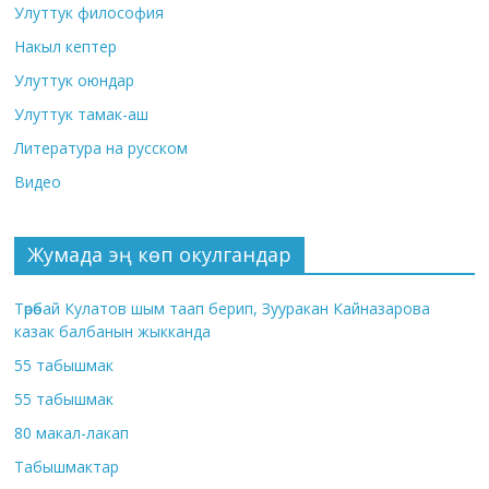
Улуттук философия
Накыл кептер
Улуттук оюндар
Улуттук тамак-аш
Литература на русском
Видео
Жумада эң көп окулгандар
Төрөбай Кулатов шым таап берип, Зууракан Кайназарова
казак балбанын жыкканда
55 табышмак
55 табышмак
80 макал-лакап
Табышмактар