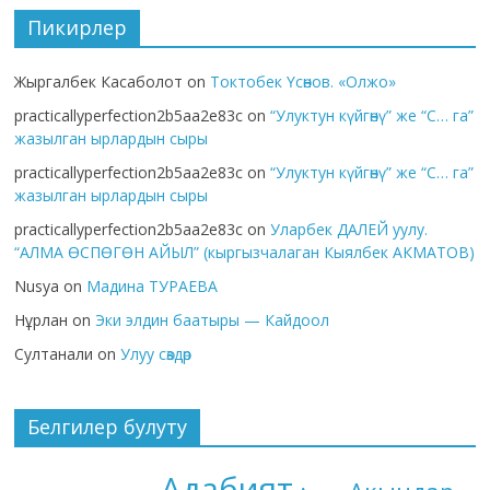
Пикирлер
Жыргалбек Касаболот
on
Токтобек Үсөнов. «Олжо»
practicallyperfection2b5aa2e83c
on
“Улуктун күйгөнү” же “С… га”
жазылган ырлардын сыры
practicallyperfection2b5aa2e83c
on
“Улуктун күйгөнү” же “С… га”
жазылган ырлардын сыры
practicallyperfection2b5aa2e83c
on
Уларбек ДАЛЕЙ уулу.
“АЛМА ӨСПӨГӨН АЙЫЛ” (кыргызчалаган Кыялбек АКМАТОВ)
Nusya
on
Мадина ТУРАЕВА
Нұрлан
on
Эки элдин баатыры — Кайдоол
Султанали
on
Улуу сөздөр
Белгилер булуту
Адабият