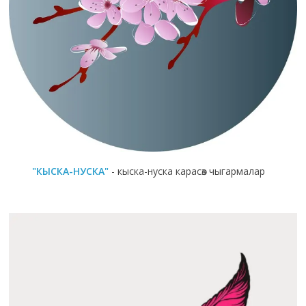
"КЫСКА-НУСКА"
- кыска-нуска карасөз чыгармалар