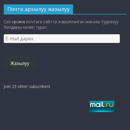
Почта аркылуу жазылуу
Сиз көрсөткөн почтага сайтта жарыяланган макала тууралуу
билдирүү келип турат.
E-
mail
дарек
Жазылуу
Join 25 other subscribers