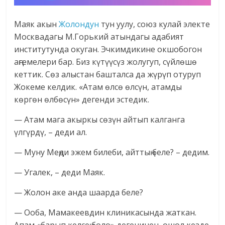
Маяк акын
Жолондун
тун уулу, союз кулай электе
Москвадагы М.Горький атындагы адабият
институтунда окуган. Эчкимдикине окшобогон
аңгемелери бар. Биз күтүүсүз жолугуп, сүйлөшө
кеттик. Сөз алыстан башталса да жүрүп отуруп
Жокеме келдик. «Атам өлсө өлсүн, атамды
көргөн өлбөсүн» дегенди эстедик.
— Атам мага акыркы сөзүн айтып калганга
үлгүрдү, – деди ал.
— Муну Меңди эжем билеби, айттың беле? – дедим.
— Угалек, – деди Маяк.
— Жолон аке анда шаарда беле?
— Ооба, Мамакеевдин клиникасында жаткан.