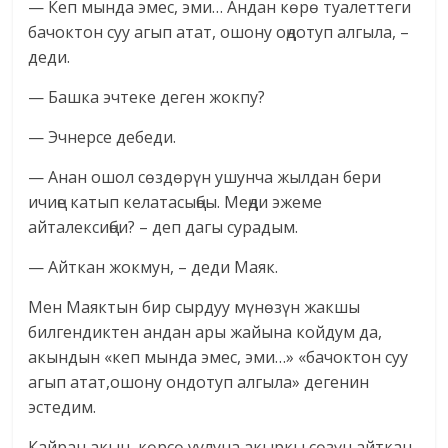
— Кеп мында эмес, эми… Андан көрө туалеттеги
бачоктон суу агып атат, ошону оңдотуп алгыла, –
деди.
— Башка эчтеке деген жокпу?
— Эчнерсе дебеди.
— Анан ошол сөздөрүн ушунча жылдан бери
ичиңе катып келатасыңбы. Меңди эжеме
айталексиңби? – деп дагы сурадым.
— Айткан жокмун, – деди Маяк.
Мен Маяктын бир сырдуу мүнөзүн жакшы
билгендиктен андан ары жайына койдум да,
акындын «кеп мында эмес, эми…» «бачоктон суу
агып атат,ошону ондотуп алгыла» дегенин
эстедим.
Кайран акын, көрсө уулуна акыркы сөзүн айткан