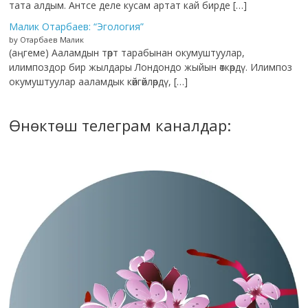
тата алдым. Антсе деле кусам артат кай бирде […]
Малик Отарбаев: “Эгология”
by Отарбаев Малик
(аңгеме) Ааламдын төрт тарабынан окумуштуулар,
илимпоздор бир жылдары Лондондо жыйын өткөрдү. Илимпоз
окумуштуулар ааламдык көйгөйлөрдү, […]
Өнөктөш телеграм каналдар: