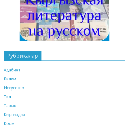
Рубрикалар
Адабият
Билим
Искусство
Тил
Тарых
Кыргыздар
Коом