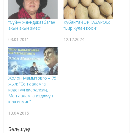
“Сүйүү жөнүндө жазбаган
Кубантай ЭРНАЗАРОВ:
акын акын эмес”
“Бир кулач коон”
03.01.2011
12.12.2024
Жолон Мамытовго – 75
жыл: “Сен ааламга
издетүүгө жаралсаң,
Мен ааламга издөө үчүн
келгенмин”
13.04.2015
Бөлүшүңүз