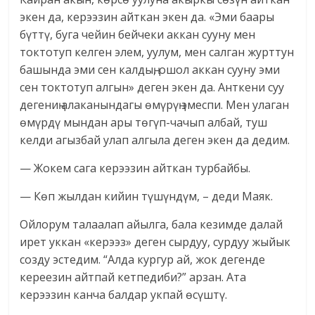
экен да, керээзин айткан экен да. «Эми баары
бүттү, буга чейин бейчеки аккан сууну мен
токтотуп келген элем, уулум, мен салган журттун
башында эми сен калдың, ошол аккан сууну эми
сен токтотуп алгын» деген экен да. Анткени суу
дегениң алаканындагы өмүрүң эмеспи. Мен улаган
өмүрдү мындан ары төгүп-чачып албай, туш
келди агызбай улап алгыла деген экен да дедим.
— Жокем сага керээзин айткан турбайбы.
— Көп жылдан кийин түшүндүм, – деди Маяк.
Ойлорум талаалап айылга, бала кезимде далай
ирет уккан «керээз» деген сырдуу, сурдуу жыйык
созду эстедим. “Алда кургур ай, жок дегенде
кереезин айтпай кетпедиби?” арзан. Ата
керээзин канча балдар укпай өсүштү.