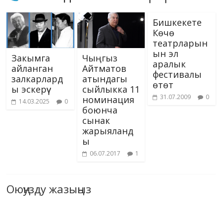
Бишкекете
Көчө
театрларын
ын эл
Закымга
Чыңгыз
аралык
айланган
Айтматов
фестивалы
залкарлард
атындагы
өтөт
ы эскерүү
сыйлыкка 11
31.07.2009
0
номинация
14.03.2025
0
боюнча
сынак
жарыяланд
ы
06.07.2017
1
Оюңузду жазыңыз