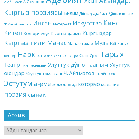
Акындар.
Акын
А.Осмонов
А.Абыкаев
Кыргыз поэзиясы
Билим
Дүйнөлүк адабият
Дүйнөлүк поэзия
Кино
Инсан
Искусство
Интернет
Ж.Касаболотов
Китеп
Кыргыздар
Кол өнөрчүлүк
Кыргыз даамы
Кыргыз тили
Манас
Музыка
Манасчылар
Накыл
Тарых
Нарк
Сын
кептер
Сүрөт
О. Шакир
Салт
Санжыра
Театр
Улуттук дүйнө тааным
Улуттук
Төкмө акын
Тил
оюндар
Ч. Айтматов
Улуттук тамак-аш
Ш. Дүйшеев
Эстутум
аңгеме
котормо
жомок
маданият
комуз
поэзия
сынак
Архив
Архив