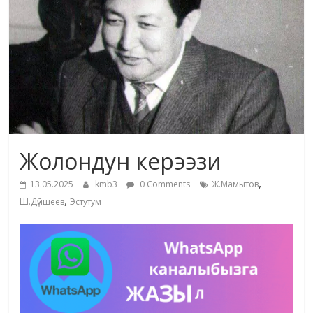
маданияты
жана
адабияты
Жолондун керээзи
,
13.05.2025
kmb3
0 Comments
Ж.Мамытов
,
Ш.Дүйшеев
Эстутум