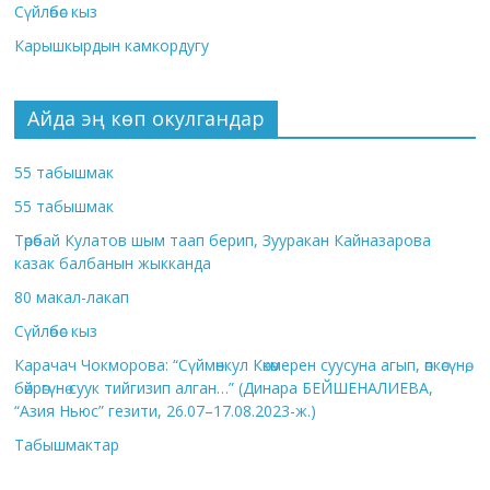
Сүйлөбөс кыз
Карышкырдын камкордугу
Айда эң көп окулгандар
55 табышмак
55 табышмак
Төрөбай Кулатов шым таап берип, Зууракан Кайназарова
казак балбанын жыкканда
80 макал-лакап
Сүйлөбөс кыз
Карачач Чокморова: “Сүймөнкул Көкөмерен суусуна агып, өпкөсүнө,
бөйрөгүнө суук тийгизип алган…” (Динара БЕЙШЕНАЛИЕВА,
“Азия Ньюс” гезити, 26.07–17.08.2023-ж.)
Табышмактар