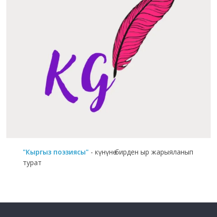
"Кыргыз поэзиясы"
- күнүнө бирден ыр жарыяланып
турат