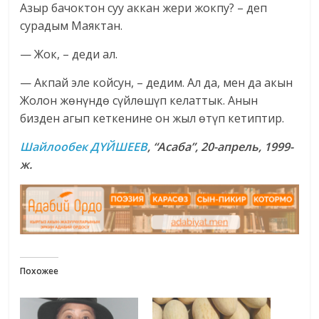
Азыр бачоктон суу аккан жери жокпу? – деп
сурадым Маяктан.
— Жок, – деди ал.
— Акпай эле койсун, – дедим. Ал да, мен да акын
Жолон жөнүндө сүйлөшүп келаттык. Анын
бизден агып кеткенине он жыл өтүп кетиптир.
Шайлообек ДҮЙШЕЕВ
, “Асаба”, 20-апрель, 1999-
ж.
Похожее