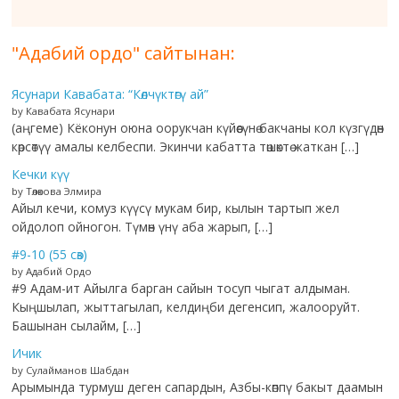
"Адабий ордо" сайтынан:
Ясунари Кавабата: “Көлчүктөгү ай”
by Кавабата Ясунари
(аңгеме) Кёконун оюна оорукчан күйөөсүнө бакчаны кол күзгүдөн
көрсөтүү амалы келбеспи. Экинчи кабатта төшөктө жаткан […]
Кечки күү
by Төлөкова Элмира
Айыл кечи, комуз күүсү мукам бир, кылын тартып жел
ойдолоп ойногон. Түмөн үнү аба жарып, […]
#9-10 (55 сөз)
by Адабий Ордо
#9 Адам-ит Айылга барган сайын тосуп чыгат алдыман.
Кыңшылап, жыттагылап, келдиңби дегенсип, жалооруйт.
Башынан сылайм, […]
Ичик
by Сулайманов Шабдан
Арымында турмуш деген сапардын, Азбы-көппү бакыт даамын