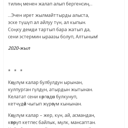
тилиң менен жалап алып бергенсиң…
…Эчен ирет жылмайттырды алыста,
эске түшүп ал айлуу түн, ал кыпын.
Соңку демди тартып бара жатып да,
сени эстермин ыраазы болуп, Алтыным!
2020-жыл
* * *
Көңүлүм калар булбулдун ырынан,
кулпурган гүлдүн, атырдын жытынан.
Келатат сени көргөндөн булкунуп,
кетчүдөй чыгып жүрөгүм кынынан.
Көңүлүм калар – жер, күн, ай, асмандан,
көтөрүп кетпес байлык, мүлк, мансаптан.