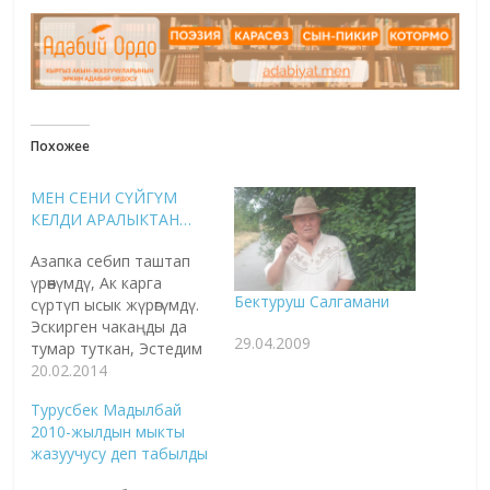
Похожее
МЕН СЕНИ СҮЙГҮМ
КЕЛДИ АРАЛЫКТАН…
Азапка себип таштап
үрөөнүмдү, Ак карга
Бектуруш Салгамани
сүртүп ысык жүрөгүмдү.
Эскирген чакаңды да
29.04.2009
тумар туткан, Эстедим
сага жетпей жүргөн
20.02.2014
күндү. Кызарып жүзүм
Турусбек Мадылбай
ысык нандай болуп,
2010-жылдын мыкты
Кыйначуң көз отуңан
жазуучусу деп табылды
жанбай коюп. Калтырап
каяктадыр сиңип