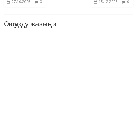
27.10.2025
0
15.12.2025
0
Оюңузду жазыңыз