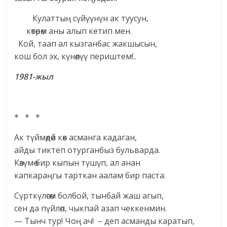
Кулаттың сүйүүнүн ак туусун,
көтөрөм аны алып кетип мен.
Кой, таап ал кызганбас жакшысын,
кош бол эх, күнөөлүү периштем!..
1981-жыл
* * *
Ак түймөдөй көк асманга кадаган,
айды тиктеп отурганбыз бульварда.
Көзүмө бир кыпын түшүп, ал анан
капкараңгы тарткан аалам бир паста.
Сүрткүлөсөм болбой, тынбай жаш агып,
сен да пүйлөп, чыкпай азап чеккенмин.
— Тынч тур! Чоң ач! – деп асманды каратып,