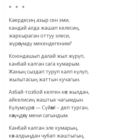
* * *
Каердесиң азыр сен эми,
кандай алда жашап келесиң,
жаркыраган оттуу элеси,
жүрөгүмдү мекендегеним?
Коюндашып далай жыл жүрүп,
канбай калган сага кумарым.
Жаның сыздап туруп калп күлүп,
жылытасың жаттын кучагын.
Азбай-тозбой келген көп жылдан,
айкелисиң жаштык чагымдын.
Күлүмсүрөп — Сүйөм! – деп турган,
көзүңдөгү мени сагындым.
Канбай калган эле кумарың,
көз алдыңдан чубап жаштыгың,