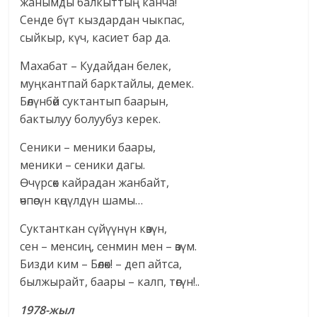
жанымды балкыттың канча!
Сенде бүт кыздардан чыкпас,
сыйкыр, күч, касиет бар да.
Махабат – Кудайдан белек,
муңкантпай барктайлы, демек.
Бөлүнбөй суктантып баарын,
бактылуу болуубуз керек.
Сеники – меники баары,
меники – сеники дагы.
Өчүрсөк кайрадан жанбайт,
өчпөсүн көңүлдүн шамы…
Суктанткан сүйүүнүн көзүн,
сен – менсиң, сенмин мен – өзүм.
Бизди ким – Бөлөк! – деп айтса,
былжырайт, баары – калп, төгүн!..
1978-жыл