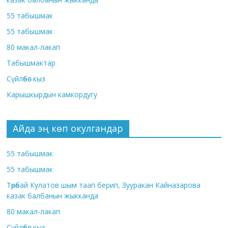
55 табышмак
55 табышмак
80 макал-лакап
Табышмактар
Сүйлөбөс кыз
Карышкырдын камкордугу
Айда эң көп окулгандар
55 табышмак
55 табышмак
Төрөбай Кулатов шым таап берип, Зууракан Кайназарова
казак балбанын жыкканда
80 макал-лакап
Сүйлөбөс кыз