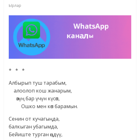
Ырлар
* * *
Албырып туш тарабым,
алоолоп кош жанарым,
өзүң бар үчүн күсөп,
Ошко мен көп барамын.
Сенин от кучагыңда,
балкыган убагымда,
Бейиште турган өңдүү,