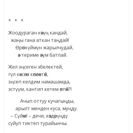
* * *
Жоодураган көзүң кандай,
жаңы гана аткан таңдай!
Өрөпкүймүн жарылчудай,
өз териме өзүм батпай.
Жел эңсеген эбелектей,
гүл көксөгөн көпөлөктөй,
эңсеп келдим намашамда,
эстүүм, кантип кетем өппөй?!
Ачып оттуу кучагыңды,
арылт менден куса, муңду.
– Сүйөм! – дечи, көздөрүңдү
сүйүп тиктеп турайынчы.