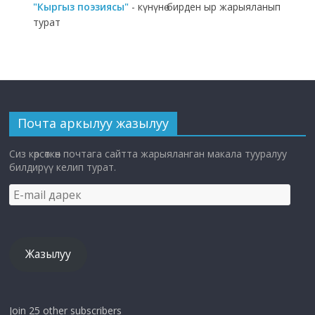
"Кыргыз поэзиясы"
- күнүнө бирден ыр жарыяланып
турат
Почта аркылуу жазылуу
Сиз көрсөткөн почтага сайтта жарыяланган макала тууралуу
билдирүү келип турат.
E-
mail
дарек
Жазылуу
Join 25 other subscribers