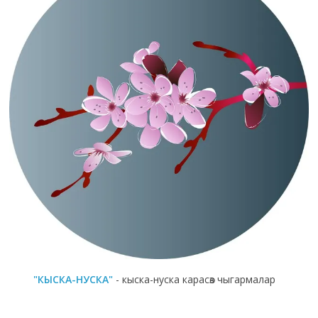
"КЫСКА-НУСКА"
- кыска-нуска карасөз чыгармалар