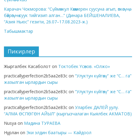
Карачач Чокморова: “Сүймөнкул Көкөмерен суусуна агып, өпкөсүнө,
бөйрөгүнө суук тийгизип алган…” (Динара БЕЙШЕНАЛИЕВА,
“Азия Ньюс” гезити, 26.07–17.08.2023-ж.)
Табышмактар
Пикирлер
Жыргалбек Касаболот
on
Токтобек Үсөнов. «Олжо»
practicallyperfection2b5aa2e83c
on
“Улуктун күйгөнү” же “С… га”
жазылган ырлардын сыры
practicallyperfection2b5aa2e83c
on
“Улуктун күйгөнү” же “С… га”
жазылган ырлардын сыры
practicallyperfection2b5aa2e83c
on
Уларбек ДАЛЕЙ уулу.
“АЛМА ӨСПӨГӨН АЙЫЛ” (кыргызчалаган Кыялбек АКМАТОВ)
Nusya
on
Мадина ТУРАЕВА
Нұрлан
on
Эки элдин баатыры — Кайдоол