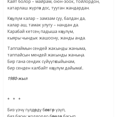
Кайт болор – майрам, оюн-зоок, тойлордон,
катарлаш жүргөн дос, тууган жандардан.
Көңүлүм калар – замзам суу, балдан да,
калар аш, тамак улугу – нандан да.
Карабай кетсең падыша көңүлүм,
кыяры чындык жашоону, жанды анда.
Таппаймын сендей жакынды жаныма,
таппайсын мендей жакынды жаныңа.
Бир гана сендик сүйүүгө сыйынам,
бир сенден калбайт көңүлүм дайыма!..
1980-жыл
* * *
Биз үзчү гүлдөрдү бөлөктөр үзүп,
биз басчу жолдордо бөтөндөр басып,