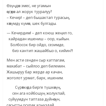
Өзүңдөн эмес, не угамын
өңгөдөн ал жорук тууралуу?
– Кечир! – деп бышактап турасың,
көөнүмдү күмөн, шек булгады.
— Кечирдим! – деп коюш жеңил го,
кайрадан ишениш – оор, кыйын.
Болбосок бир ойдо, сезимде,
биз кантип жашайбыз о, кийин?!
Мен асти сенден сыр катпагам,
махабат – сыйлоо деп билемин.
Жашыруу бар жерде ар качан,
жоголот урмат, барк, ишеним.
Сүрөткө да бирге түшкөнүң,
сен ага койбошуң жолукпай,
сүйүүмдүн таптаза дүйнөсүн,
сасытты осурак коңуздай.