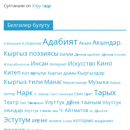
Султанали
on
Улуу сөздөр
Белгилер булуту
Адабият
Акындар.
Акын
А.Осмонов
А.Абыкаев
Кыргыз поэзиясы
Билим
Дүйнөлүк адабият
Дүйнөлүк поэзия
Кино
Инсан
Искусство
Интернет
Ж.Касаболотов
Китеп
Кыргыздар
Кол өнөрчүлүк
Кыргыз даамы
Кыргыз тили
Манас
Музыка
Манасчылар
Накыл
Тарых
Нарк
Сын
кептер
Сүрөт
О. Шакир
Салт
Санжыра
Театр
Улуттук дүйнө тааным
Улуттук
Төкмө акын
Тил
оюндар
Ч. Айтматов
Улуттук тамак-аш
Ш. Дүйшеев
Эстутум
аңгеме
котормо
жомок
маданият
комуз
поэзия