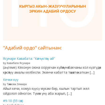
"Адабий ордо" сайтынан:
Ясунари Кавабата: “Көлчүктөгү ай”
by Кавабата Ясунари
(аңгеме) Кёконун оюна оорукчан күйөөсүнө бакчаны кол күзгүдөн
көрсөтүү амалы келбеспи. Экинчи кабатта төшөктө жаткан […]
Кечки күү
by Төлөкова Элмира
Айыл кечи, комуз күүсү мукам бир, кылын тартып жел
ойдолоп ойногон. Түмөн үнү аба жарып, […]
#9-10 (55 сөз)