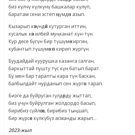
биз күлчү күлкүнү башкалар күлүп,
баратам сени эстеп өңүмдөн азып.
Кызарып көзүндөй кутурган иттин,
кусалык көз илбей муңканат күн-түн.
Кур десе бүгүн бир түшүмө киргин,
кубантып түшүмө көп кирип жүргүн.
Буудайдай куурушка казанга салган,
баркыттай пушту түс күн батып барат.
Бу мен бар тарапты кара түн баскан,
балбылдайт нурданып сен жүргөн тарап.
Бизге да буйруган гүлдөрдү жыттап,
биз үчүн буйрулган жолдордо басып,
бирибиз сүйлөсөк, бирибиз тыңшап,
бир жүрсөк күлкүбүз асманды жарып…
2023-жыл