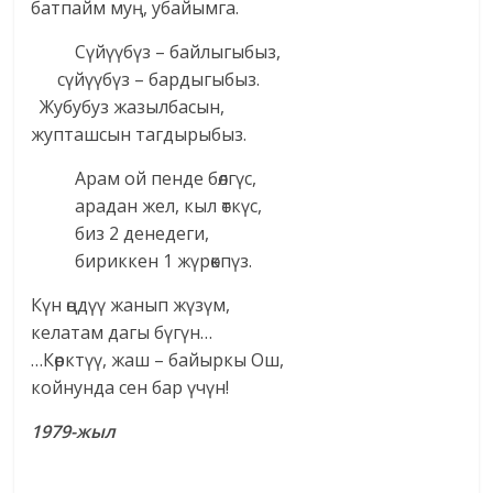
батпайм муң, убайымга.
Сүйүүбүз – байлыгыбыз,
сүйүүбүз – бардыгыбыз.
Жубубуз жазылбасын,
жупташсын тагдырыбыз.
Арам ой пенде бөлгүс,
арадан жел, кыл өткүс,
биз 2 денедеги,
бириккен 1 жүрөкпүз.
Күн өңдүү жанып жүзүм,
келатам дагы бүгүн…
…Көрктүү, жаш – байыркы Ош,
койнунда сен бар үчүн!
1979-жыл