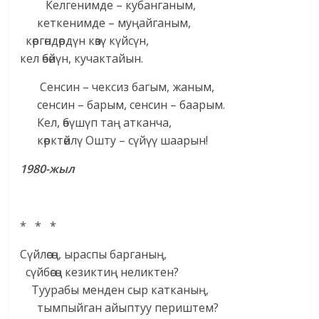
Келгенимде – кубанганым,
кеткенимде – муңайганым,
көргөндөрдүн көзү күйсүн,
кел өбөйүн, кучактайын.
Сенсин – чексиз багым, жаным,
сенсин – барым, сенсин – баарым.
Кел, өбүшүп таң атканча,
көрктөйлү Ошту – сүйүү шаарын!
1980-жыл
* * *
Сүйлөсөң, ыраспы барганың,
сүйбөсөң кезиктиң неликтен?
Туурабы менден сыр катканың,
тымпыйган айыптуу периштем?