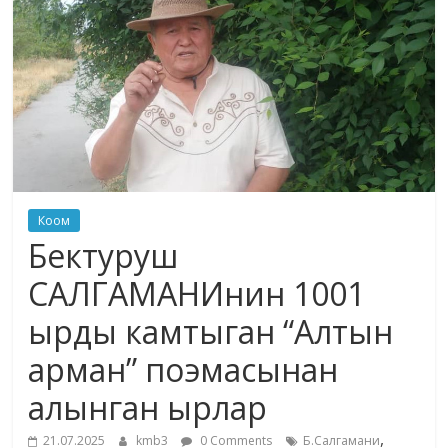
маданияты
жана
адабияты
Коом
Бектуруш
САЛГАМАНИнин 1001
ырды камтыган “Алтын
арман” поэмасынан
алынган ырлар
,
21.07.2025
kmb3
0 Comments
Б.Салгамани