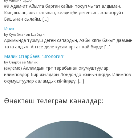
by Адабий Ордо
#9 Адам-ит Айылга барган сайын тосуп чыгат алдыман.
Кыңшылап, жыттагылап, келдиңби дегенсип, жалооруйт.
Башынан сылайм, […]
Ичик
by Сулайманов Шабдан
Арымында турмуш деген сапардын, Азбы-көппү бакыт даамын
тата алдым. Антсе деле кусам артат кай бирде […]
Малик Отарбаев: “Эгология”
by Отарбаев Малик
(аңгеме) Ааламдын төрт тарабынан окумуштуулар,
илимпоздор бир жылдары Лондондо жыйын өткөрдү. Илимпоз
окумуштуулар ааламдык көйгөйлөрдү, […]
Өнөктөш телеграм каналдар: