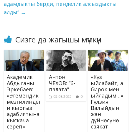
ki
адамдыкты берди, пенделик алсыздыкты
алды”
→
Сизге да жагышы мүмкүн
Академик
Антон
«Күз
Абдыганы
ЧЕХОВ: “6-
ыйлабайт, а
Эркебаев:
палата”
бирок мен
«Эгемендик
ыйладым…»
05.08.2025
0
мезгилиндег
Гүлзия
и кыргыз
Валыйдын
адабиятына
жан
кыскача
дүйнөсүнө
сереп»
саякат