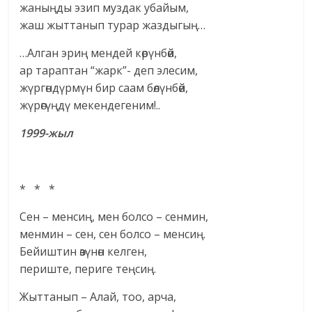
жаныңды эзип муздак убайым,
жаш жыттанып турар жаздыгың…
…Алган эриң мендей көрүнбөй,
ар тараптан “жарк”- деп элесим,
жүргөндүрмүн бир саам бөлүнбөй,
жүрөгүңдү мекендегеним!..
1999-жыл
* * *
Сен – менсиң, мен болсо – сенмин,
менмин – сен, сен болсо – менсиң.
Бейиштин өзүнөн келген,
периште, периге теңсиң.
Жыттанып – Алай, тоо, арча,