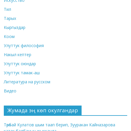
Искусство
Тил
Тарых
Кыргыздар
Коом
Улуттук философия
Накыл кептер
Улуттук оюндар
Улуттук тамак-аш
Литература на русском
Видео
Жумада эң көп окулгандар
Төрөбай Кулатов шым таап берип, Зууракан Кайназарова
казак балбанын жыкканда