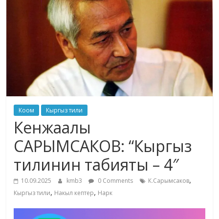
маданияты
жана
адабияты
Коом
Кыргыз тили
Кенжаалы
САРЫМСАКОВ: “Кыргыз
тилинин табияты – 4″
,
10.09.2025
kmb3
0 Comments
К.Сарымсаков
,
,
Кыргыз тили
Накыл кептер
Нарк