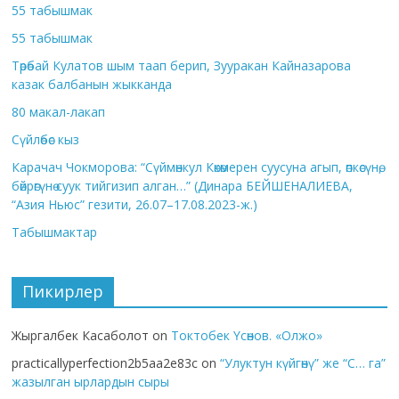
55 табышмак
55 табышмак
Төрөбай Кулатов шым таап берип, Зууракан Кайназарова
казак балбанын жыкканда
80 макал-лакап
Сүйлөбөс кыз
Карачач Чокморова: “Сүймөнкул Көкөмерен суусуна агып, өпкөсүнө,
бөйрөгүнө суук тийгизип алган…” (Динара БЕЙШЕНАЛИЕВА,
“Азия Ньюс” гезити, 26.07–17.08.2023-ж.)
Табышмактар
Пикирлер
Жыргалбек Касаболот
on
Токтобек Үсөнов. «Олжо»
practicallyperfection2b5aa2e83c
on
“Улуктун күйгөнү” же “С… га”
жазылган ырлардын сыры