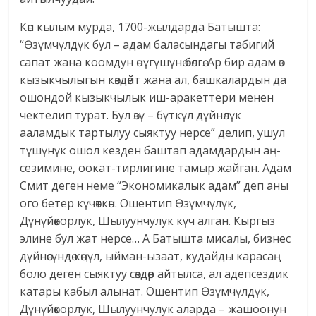
Көп кылым мурда, 1700-жылдарда Батышта:
“Өзүмчүлдүк бул – адам баласындагы табигий
сапат жана коомдун өнүгүшүнө өбөлгө. Ар бир адам өз
кызыкчылыгын көздөйт жана ал, башкалардын да
ошондой кызыкчылык иш-аракеттери менен
чектелип турат. Бул өзү – бүткүл дүйнөлүк
ааламдык тартылуу сыяктуу нерсе” делип, ушул
түшүнүк ошол кезден баштап адамдардын аң-
сезимине, оокат-тирлигине тамыр жайган. Адам
Смит деген неме “Экономикалык адам” деп аны
ого бетер күчөткөн. Ошентип Өзүмчүлүк,
Дүнүйөкорлук, Шылуунчулук күч алган. Кыргыз
элине бул жат нерсе… А Батышта мисалы, бизнес
дүйнөсүндө көңүл, ыйман-ызаат, кудайды карасаң
боло деген сыяктуу сөздөр айтылса, ал адепсездик
катары кабыл алынат. Ошентип Өзүмчүлдүк,
Дүнүйөкорлук, Шылуунчулук аларда – жашоонун