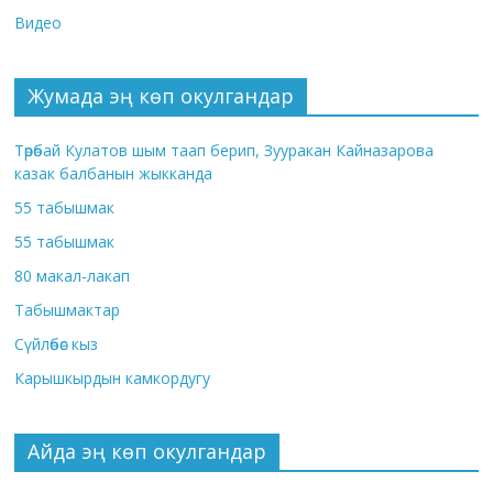
Видео
Жумада эң көп окулгандар
Төрөбай Кулатов шым таап берип, Зууракан Кайназарова
казак балбанын жыкканда
55 табышмак
55 табышмак
80 макал-лакап
Табышмактар
Сүйлөбөс кыз
Карышкырдын камкордугу
Айда эң көп окулгандар