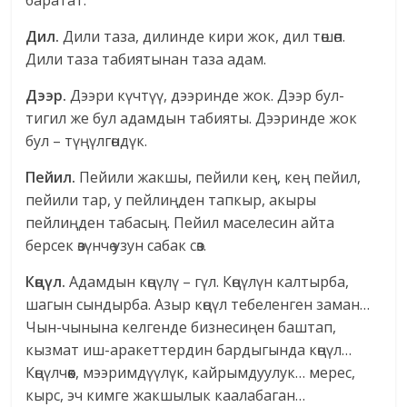
баратат.
Дил.
Дили таза, дилинде кири жок, дил төшөп.
Дили таза табиятынан таза адам.
Дээр.
Дээри күчтүү, дээринде жок. Дээр бул-
тигил же бул адамдын табияты. Дээринде жок
бул – түңүлгөндүк.
Пейил.
Пейили жакшы, пейили кең, кең пейил,
пейили тар, у пейлиңден тапкыр, акыры
пейлиңден табасың. Пейил маселесин айта
берсек өзүнчө узун сабак сөз.
Көңүл.
Адамдын көңүлү – гүл. Көңүлүн калтырба,
шагын сындырба. Азыр көңүл тебеленген заман…
Чын-чынына келгенде бизнесиңен баштап,
кызмат иш-аракеттердин бардыгында көңүл…
Көңүлчөөк, мээримдүүлүк, кайрымдуулук… мерес,
кырс, эч кимге жакшылык каалабаган…