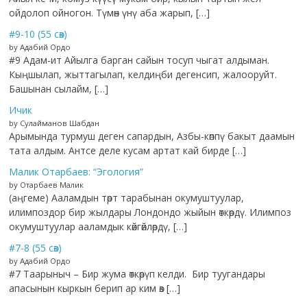
ойдолоп ойногон. Түмөн үнү аба жарып, […]
#9-10 (55 сөз)
by Адабий Ордо
#9 Адам-ит Айылга барган сайын тосуп чыгат алдыман.
Кыңшылап, жыттагылап, келдиңби дегенсип, жалооруйт.
Башынан сылайм, […]
Ичик
by Сулайманов Шабдан
Арымында турмуш деген сапардын, Азбы-көппү бакыт даамын
тата алдым. Антсе деле кусам артат кай бирде […]
Малик Отарбаев: “Эгология”
by Отарбаев Малик
(аңгеме) Ааламдын төрт тарабынан окумуштуулар,
илимпоздор бир жылдары Лондондо жыйын өткөрдү. Илимпоз
окумуштуулар ааламдык көйгөйлөрдү, […]
#7-8 (55 сөз)
by Адабий Ордо
#7 Таарыныч – Бир жума өткөрүп келди. Бир туугандары
апасынын кыркын берип ар ким өз […]