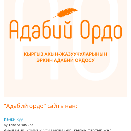
"Адабий ордо" сайтынан:
Кечки күү
by Төлөкова Элмира
Айыл кечи, комуз күүсү мукам бир, кылын тартып жел