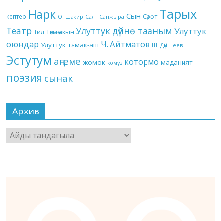
Тарых
Нарк
Сын
кептер
Сүрөт
О. Шакир
Салт
Санжыра
Театр
Улуттук дүйнө тааным
Улуттук
Төкмө акын
Тил
оюндар
Ч. Айтматов
Улуттук тамак-аш
Ш. Дүйшеев
Эстутум
аңгеме
котормо
жомок
маданият
комуз
поэзия
сынак
Архив
Архив