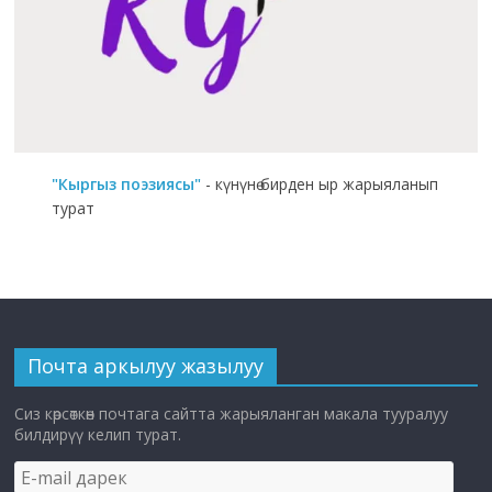
"Кыргыз поэзиясы"
- күнүнө бирден ыр жарыяланып
турат
Почта аркылуу жазылуу
Сиз көрсөткөн почтага сайтта жарыяланган макала тууралуу
билдирүү келип турат.
E-
mail