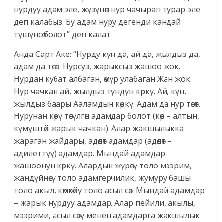
нурдуу адам эле, жүзүнөн нур чачырап турар эле
деп калабыз. Бу адам нуру дегенди кандай
түшүнсө болот” деп калат.
Анда Сарт Аке: “Нурду күн да, ай да, жылдыз да,
адам да төгөт. Нурсуз, жарыксыз жашоо жок.
Нурдан кубат албаган, өмүр улабаган Жан жок.
Нур чачкан ай, жылдыз түндүн көркү. Ай, күн,
жылдыз баары Ааламдын көркү. Адам да нур төгөт.
Нурунан көөрү төгүлгөн адамдар болот (көөр – алтын,
күмүштөй жарык чачкан). Алар жакшылыкка
жараган жайдары, адөөлөт адамдар (адөөлөт –
адилеттүү) адамдар. Мындай адамдар
жашоонун көркү. Алардын жүрөгү толо мээрим,
жандүйнөсү толо адамгерчилик, жумуру башы
толо акыл, көмөкөйү толо асыл сөз. Мындай адамдар
– жарык нурдуу адамдар. Алар пейили, акылы,
мээрими, асыл сөзү менен адамдарга жакшылык