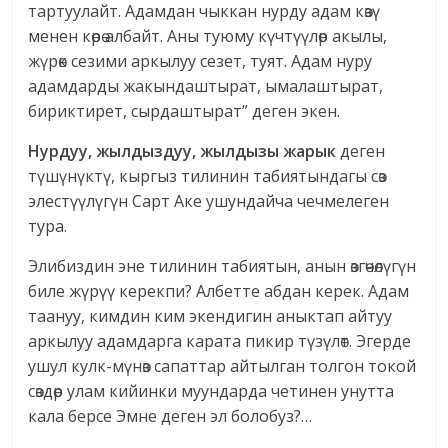
тартуулайт. Адамдан чыккан нурду адам көзү
менен көрө албайт. Аны туюму күчтүүлөр акылы,
жүрөк сезими аркылуу сезет, туят. Адам нуру
адамдарды жакындаштырат, ымалаштырат,
бириктирет, сырдаштырат” деген экен.
Нурдуу, жылдыздуу, жылдызы жарык
деген
түшүнүктү, кыргыз тилинин табиятындагы сөз
элестүүлүгүн Сарт Аке ушундайча чечмелеген
тура.
Элибиздин эне тилинин табиятын, анын өзгөчөлүгүн
биле жүрүү керекпи? Албетте абдан керек. Адам
таануу, кимдин ким экендигин аныктап айтуу
аркылуу адамдарга карата пикир түзүлөт. Эгерде
ушул кулк-мүнөз сапаттар айтылган толгон токой
сөздөр улам кийинки муундарда четинен унутта
кала берсе Эмне деген эл болобуз?…