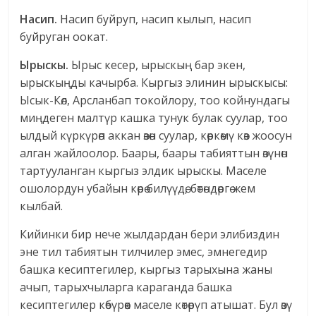
Насип.
Насип буйруп, насип кылып, насип
буйруган оокат.
Ырыскы.
Ырыс кесер, ырыскың бар экен,
ырыскыңды качырба. Кыргыз элинин ырыскысы:
Ысык-Көл, Арсланбап токойлору, тоо койнундагы
миңдеген малтүр кашка тунук булак суулар, тоо
ылдый күркүрөп аккан өзөн суулар, көркөмү көз жоосун
алган жайлоолор. Баары, баары табияттын өзүнөн
тартууланган кыргыз элдик ырыскы. Маселе
ошолордун убайын көрө билүүдө, бөтөндөргө жем
кылбай.
Кийинки бир нече жылдардан бери элибиздин
эне тил табиятын тилчилер эмес, эмнегедир
башка кесиптегилер, кыргыз тарыхына жаны
ачып, тарыхчыларга караганда башка
кесиптегилер көбүрөөк маселе көтөрүп атышат. Бул өзү