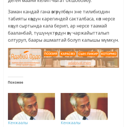
деген маани келип чыгат окшобойбу.
Заман кандай гана өзгөрүлбөсүн эне тилибиздин
табияты көздүн карегиндей сакталбаса, көп нерсе
көңүл сыртында кала берип, ар нерсе таамай
бааланбай, түшүнүктөрдүн өзү чаржайытталып
олтуруп, баары ашмалтай болуп калышы мүмкүн.
Похожее
Кенжаалы
Кенжаалы