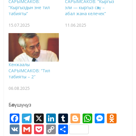
САРЫМСАКОВ:
САРЫМСАКОВ: “Кыргыз
“Кыргыздын эне тил
эли — кыргыз сөзү –
табияты”
абал жана келечек”
15.07.2025
11.06.2025
Кенжаалы
САРЫМСАКОВ: “Тил
табияты – 2″
06.08.2025
Бөлүшүңүз
F
T
X
Li
T
Bl
W
M
O
ac
el
n
u
o
h
e
d
V
G
P
C
S