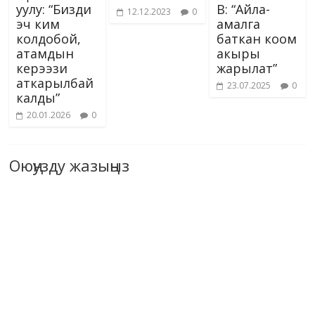
уулу: “Бизди
В: “Айла-
12.12.2023
0
эч ким
амалга
колдобой,
баткан коом
атамдын
акыры
керээзи
жарылат”
аткарылбай
23.07.2025
0
калды”
20.01.2026
0
Оюңузду жазыңыз