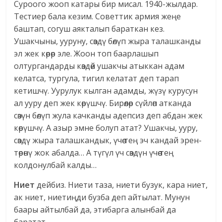
Суроого жооп катары бир мисал. 1940-жылдар.
Тестиер бала кезим. Советтик армия жеңе
баштап, согуш аякталып бараткан кез.
Ушакчыны, ууруну, сөздү бөлүп жыра талашканды
эл жек көрөр эле. Жоон топ баарлашып
олтургандарды көздөй ушакчы атыккан адам
келатса, тургула, тигил келатат деп тарап
кетишчү. Уурулук кылган адамды, жүзү курусун
ал ууру деп жек көрүшчү. Бирөөлөр сүйлөп атканда
сөзүн бөлүп жула качканды адепсиз деп абдан жек
көрүшчү. А азыр эмне болуп атат? Ушакчы, ууру,
сөздү жыра талашкандык, үчөө тең эч кандай эрен-
төрөнү жок абалда… А түгүл үч сөздүн үчөө тең
колдонулбай калды…
Ниет
дейбиз. Ниети таза, ниети бузук, кара ниет,
ак ниет, ниетиңди бузба деп айтылат. Мунун
баары айтылбай да, этибарга алынбай да