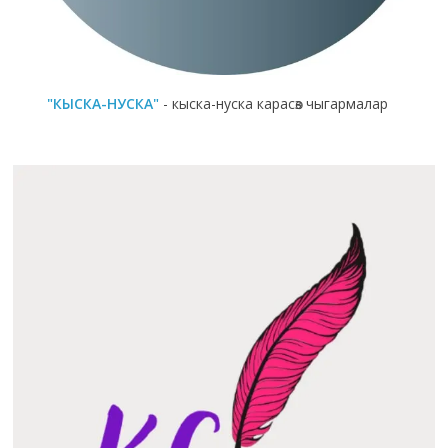
"КЫСКА-НУСКА"
- кыска-нуска карасөз чыгармалар