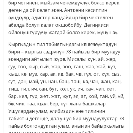
бир четинен, мыйзам ченемдүүлүк болсо керек,
деген да ой келет экен. Анткени кесиптин
өзүндөгүлөр, адистер кандайдыр бир чектелген
абалда болуп калат окшобойбу. Дегиңкиси
ойлонуштуруучу жагдай болсо керек, мунун өзү.
Кыргыздын тил табиятындагы көп өзгөчөлүктөрдүн
бири – кыргыз сөздөрүнүн 78 пайызы бир муундуу
экендиги айтылып жүрөт. Мисалы: күн, ай, жер,
суу, тоо, кыр, сый, жар, зоо, таш, жаз, жай, күз,
кыш, көл, муз, кар, ак, көк, бак, чөп, гүл, от, күл, сыз,
сүт, дан, май, ун, нан, баш, таш, көз, чач, жан, кан,
тиш, тил, ич, сан, бут, кол, ук, ич, кач, чап, кет,
бар, кел, тур, жет, жат, жут, эл, ат, кой, тай, уй, үй,
бөк, чик, таа, көө, ал, бер, күт жана башкалар.
Ушулардан улам, элибиздин эне тилинин
табияты дегенде, дал ушул бир муундуулуктар 78
пайыз болгондуктан улам, анын эң байыркылыгы