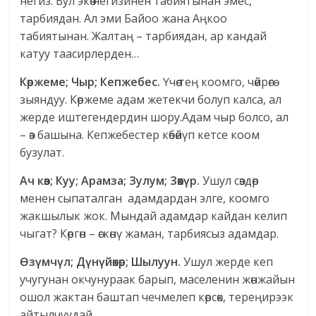
негиз. Бул экөө негизинен табиятынан эмес,
тарбиядан. Ал эми Байоо жана Аңкоо
табиятынан. Жалтаң – тарбиядан, ар кандай
катуу таасирлерден…
Көржеме; Чыр; Кепжебес.
Үчөө тең коомго, чөйрөгө
зыяндуу. Көржеме адам жетекчи болуп калса, ал
жерде иштегендердин шору.Адам чыр болсо, ал
– өз башына. Кепжебестер көбөйүп кетсе коом
бузулат.
Ач көз; Куу; Арамза; Зулум; Зөөкүр.
Ушул сөздөр
менен сыпаталган адамдардан элге, коомго
жакшылык жок. Мындай адамдар кайдан келип
чыгат? Көргөн – өскөнү жаман, тарбиясыз адамдар.
Өзүмчүл; Дүнүйөкөр; Шылуун.
Ушул жерде кеп
учугунан окчунураак барып, маселенин жөнжайын
ошол жактан баштап чечмелеп көрсөк, тереңирээк
айтылчуудай.