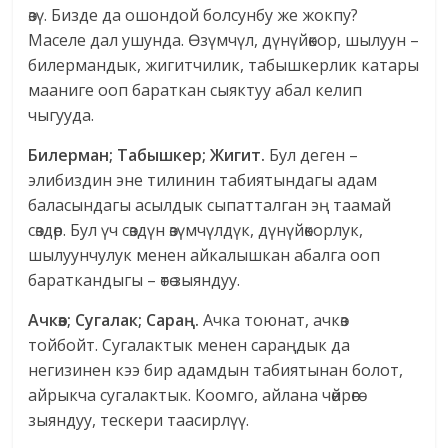
өзү. Бизде да ошондой болсунбу же жокпу?
Маселе дал ушунда. Өзүмчүл, дүнүйөкор, шылуун –
билермандык, жигитчилик, табышкерлик катары
мааниге ооп бараткан сыяктуу абал келип
чыгууда.
Билерман; Табышкер; Жигит.
Бул деген –
элибиздин эне тилинин табиятындагы адам
баласындагы асылдык сыпатталган эң таамай
сөздөр. Бул үч сөздүн өзүмчүлдүк, дүнүйөкорлук,
шылуунчулук менен айкалышкан абалга ооп
бараткандыгы – өтө зыяндуу.
Ачкөз; Сугалак; Сараң.
Ачка тоюнат, ачкөз
тойбойт. Сугалактык менен сараңдык да
негизинен кээ бир адамдын табиятынан болот,
айрыкча сугалактык. Коомго, айлана чөйрөгө
зыяндуу, тескери таасирлүү.