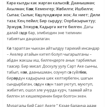
Кара кылды как жарган калыскөй; Даанышман;
Акылман; Көсөм; Кеменгер; Жөнбилги; Ишбилги;
Сыпаа; Сылык; Көңүлүндө кири жок; Ак ниет; Дили
таза; Кең пейил; Бир сырдуу; Оорбасырыктуу;
Эржүрөк, Элжүрөк, Кадырга жете билген.
Дагы
далай сөздөр бар, элибиздин эне тилинин
табиятын даңазалаган.
Көл тараптан чыккан айтылдуу тарихий инсандар
– Акелер атайын китеп болуп чыгарылганы –
абдан жакшы иш, билгендерге анык тарбиялык
таасир. Бир мисал: Доскулу уулу Сарт Аке сынчы,
табып, көсөм, даанышман, озунуп сөз сүйлөбөгөн,
бирөөлөрдүн кадырына шек келтирбеген, шагын
сындырбаган, сөздүн көзүн таап уютуп, муютуп,
жибитип, ошол эле учурда курч, таамай айта
билген эл кишилеринин бири болгон экен.
Мураталы бий Сарт Акеге “ Кээде баланча адам