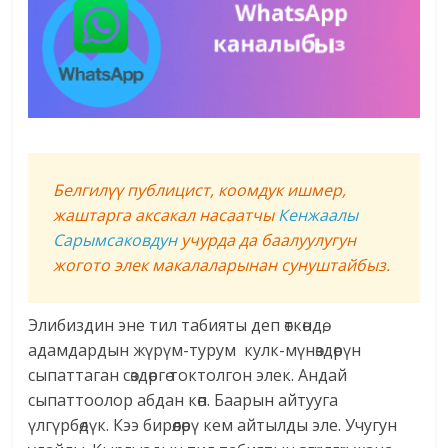
Белгилүү публицист, коомдук ишмер,
жаштарга аксакал насаатчы
Кенжаалы
Сарымсаковдун
учурда да баалуулугун
жогото элек макалаларынан сунуштайбыз.
Элибиздин эне тил табияты деп өткөндө,
адамдардын жүрүм-турум кулк-мүнөздөрүн
сыпаттаган сөздөргө токтолгон элек. Андай
сыпаттоолор абдан көп. Баарын айтууга
үлгүрбөдүк. Кээ бирөөлөрү кем айтылды эле. Учугун