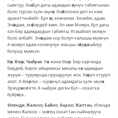
сыяктуу; Энөө. Бул дагы адамдын өзүнүн табиятынан
боло турган кулк-мүнөз. Энөө болоюн деп эч ким
аракеттенбейт. Бул өзү кемчилик. Кенебес адам,
Энөө адам, экөө бирдей эмес. Ал эми Момун, бул дагы
кээ бир адамдардын табияты. Атаыйлап момун
боло албайт. Энөө адам кор болуп калышы мүмкүн.
А момун адам коомчулук жакшы чөйрөдө сыйлуу
болушу мүмкүн.
Көк; Өжөр; Чыйрак.
Көк жана Өжөр. Бир карганда
бирдей, бирок айырмасы: мисалы көк адамдын
жүрүм – турумунда орундуулук жок. Көгөрүп отуруп
алат. А Өжөрлүк – күрөшчүл адамдагы кулк-мүнөз.
Эржүрөккө тете. А чыйрак деген бул – оокатка
бүйрөлүк…
Иленди; Жалкоо; Байоо; Аңкоо; Жалтаң.
Иленди
менен Жалкоо – экөө тең оокаттан кыйналууга