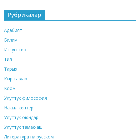
Рубрикалар
Адабият
Билим
Искусство
Тил
Тарых
Кыргыздар
Коом
Улуттук философия
Накыл кептер
Улуттук оюндар
Улуттук тамак-аш
Литература на русском