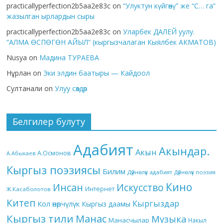
practicallyperfection2b5aa2e83c
on
“Улуктун күйгөнү” же “С… га”
жазылган ырлардын сыры
practicallyperfection2b5aa2e83c
on
Уларбек ДАЛЕЙ уулу.
“АЛМА ӨСПӨГӨН АЙЫЛ” (кыргызчалаган Кыялбек АКМАТОВ)
Nusya
on
Мадина ТУРАЕВА
Нұрлан
on
Эки элдин баатыры — Кайдоол
Султанали
on
Улуу сөздөр
Белгилер булуту
Адабият
Акындар.
Акын
А.Осмонов
А.Абыкаев
Кыргыз поэзиясы
Билим
Дүйнөлүк адабият
Дүйнөлүк поэзия
Кино
Инсан
Искусство
Интернет
Ж.Касаболотов
Китеп
Кыргыздар
Кол өнөрчүлүк
Кыргыз даамы
Кыргыз тили
Манас
Музыка
Манасчылар
Накыл