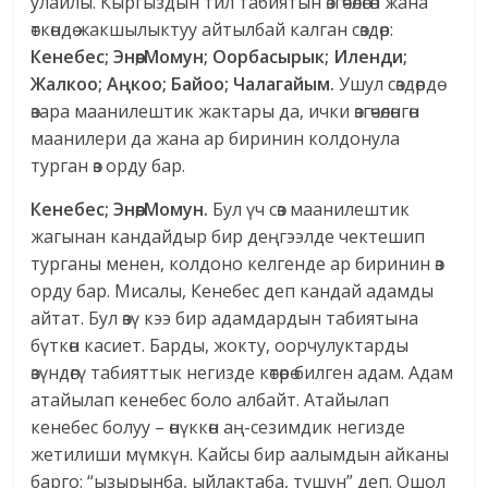
улайлы. Кыргыздын тил табиятын өзгөчөлөгөн жана
өткөндө жакшылыктуу айтылбай калган сөздөр:
Кенебес; Энөө; Момун; Оорбасырык; Иленди;
Жалкоо; Аңкоо; Байоо; Чалагайым.
Ушул сөздөрдө
өзара маанилештик жактары да, ички өзгөчөлөнгөн
маанилери да жана ар биринин колдонула
турган өз орду бар.
Кенебес; Энөө; Момун.
Бул үч сөз маанилештик
жагынан кандайдыр бир деңгээлде чектешип
турганы менен, колдоно келгенде ар биринин өз
орду бар. Мисалы, Кенебес деп кандай адамды
айтат. Бул өзү кээ бир адамдардын табиятына
бүткөн касиет. Барды, жокту, оорчулуктарды
өзүндөгү табияттык негизде көтөрө билген адам. Адам
атайылап кенебес боло албайт. Атайылап
кенебес болуу – өнүккөн аң-сезимдик негизде
жетилиши мүмкүн. Кайсы бир аалымдын айканы
барго: “ызырынба, ыйлактаба, түшүн” деп. Ошол