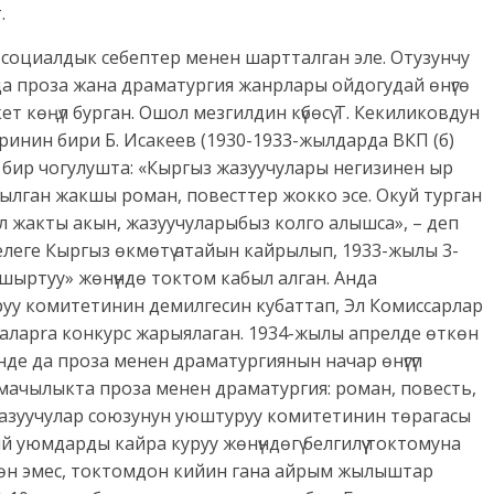
.
уш социалдык себептер менен шартталган эле. Отузунчу
 проза жана драматургия жанрлары ойдогудай өнүгө
 көңүл бурган. Ошол мезгилдин күбөсү Т. Кекиликовдун
инин бири Б. Исакеев (1930-1933-жылдарда ВКП (б)
ы бир чогулушта: «Кыргыз жазуучулары негизинен ыр
ылган жакшы роман, повесттер жокко эсе. Окуй турган
л жакты акын, жазуучуларыбыз колго алышса», – деп
елеге Кыргыз өкмөтү атайын кайрылып, 1933-жылы 3-
ыртуу» жөнүндө токтом кабыл алган. Анда
уу комитетинин демилгесин кубаттап, Эл Комиссарлар
лаpra конкурс жарыялаган. 1934-жылы апрелде өткөн
е да проза менен драматургиянын начар өнүгүп
мачылыкта проза менен драматургия: роман, повесть,
 Жазуучулар союзунун уюштуруу комитетинин төрагасы
 уюмдарды кайра куруу жөнүндөгү белгилүү токтомуна
үлгөн эмес, токтомдон кийин гана айрым жылыштар