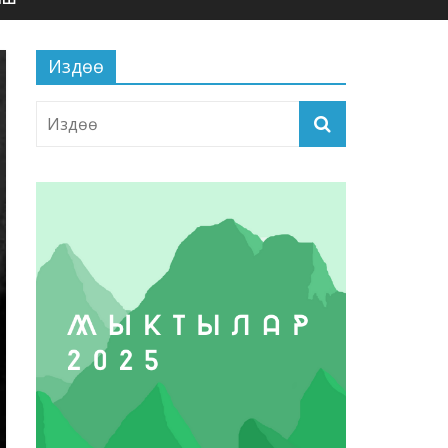
Издөө