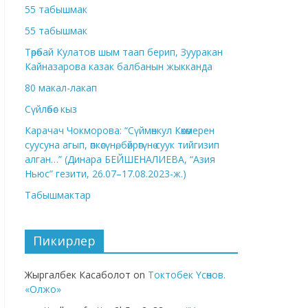
55 табышмак
55 табышмак
Төрөбай Кулатов шым таап берип, Зууракан
Кайназарова казак балбанын жыкканда
80 макал-лакап
Сүйлөбөс кыз
Карачач Чокморова: “Сүймөнкул Көкөмерен
суусуна агып, өпкөсүнө, бөйрөгүнө суук тийгизип
алган…” (Динара БЕЙШЕНАЛИЕВА, “Азия
Ньюс” гезити, 26.07–17.08.2023-ж.)
Табышмактар
Пикирлер
Жыргалбек Касаболот
on
Токтобек Үсөнов.
«Олжо»