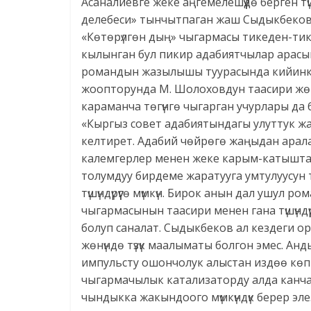
Асаналиевге жеке аңгемелешүүдө берген түшү
делебеси» тынчытпаган жаш Сыдыкбеков
«Көтөрүлгөн дың» чыгармасы тикеден-тик
кылынган бул пикир адабиятчылар арасын
романдын жазылышы туурасында кийинки 
жоопторунда М. Шолоховдун таасири жөнү
караманча төгүнгө чыгарган учурлары да
«Кыргыз совет адабиятындагы улуттук ж
келтирет. Адабий чөйрөгө жаңыдан аралаш
калемгерлер менен жеке карым-катышта 
толумдуу бирдеме жаратууга умтулуусун
түшүндүрүүгө мүмкүн. Бирок анын дал ушу
чыгармасынын таасири менен гана түшүндүрү
болуп саналат. Сыдыкбеков ал кездеги ор
жөнүндө түзүк маалыматы болгон эмес. Ан
импульсту ошончолук алыстан издөө көп 
чыгармачылык катализаторду алда канча 
чындыкка жакындоого мүмкүндүк берер эле