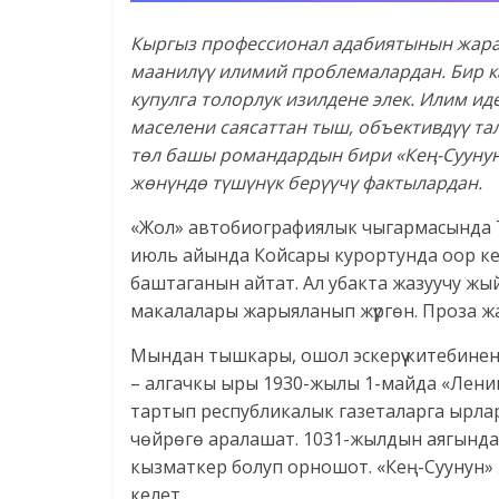
Кыргыз профессионал адабиятынын жар
маанилүү илимий проблемалардан. Бир к
купулга толорлук изилдене элек. Илим 
маселени саясаттан тыш, объективдүү та
төл башы романдардын бири «Кең-Сууну
жөнүндө түшүнүк берүүчү фактылардан.
«Жол» автобиографиялык чыгармасында 
июль айында Койсары курортунда оор кес
баштаганын айтат. Ал убакта жазуучу жы
макалалары жарыяланып жүргөн. Проза ж
Мындан тышкары, ошол эскерүү китебинен
– алгачкы ыры 1930-жылы 1-майда «Лени
тартып республикалык газеталарга ырла
чөйрөгө аралашат. 1031-жылдын аягынд
кызматкер болуп орношот. «Кең-Суунун»
келет.