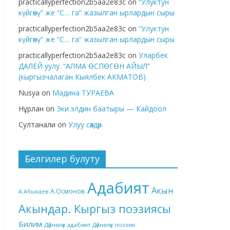
practicallyperfection2b5aa2e83c
on
“Улуктун
күйгөнү” же “С… га” жазылган ырлардын сыры
practicallyperfection2b5aa2e83c
on
“Улуктун
күйгөнү” же “С… га” жазылган ырлардын сыры
practicallyperfection2b5aa2e83c
on
Уларбек
ДАЛЕЙ уулу. “АЛМА ӨСПӨГӨН АЙЫЛ”
(кыргызчалаган Кыялбек АКМАТОВ)
Nusya
on
Мадина ТУРАЕВА
Нұрлан
on
Эки элдин баатыры — Кайдоол
Султанали
on
Улуу сөздөр
Белгилер булуту
Адабият
Акын
А.Осмонов
А.Абыкаев
Акындар. Кыргыз поэзиясы
Билим
Дүйнөлүк адабият
Дүйнөлүк поэзия