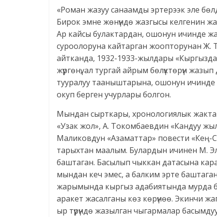
«Роман жазуу санаамды эртерээк эле бөл
Бирок эмне жөнүндө жазгысы келгенин жан
Ар кайсы булактардан, ошонун ичинде жаз
суроолоруна кайтарган жоопторунан Ж. 
айтканда, 1932-1933-жылдары «Кыргыздар
жүргөнү, ал тургай айрым бөлүктөрүн жазып
тууралуу тааныштарына, ошонун ичинде Т.
окуп берген учурлары болгон.
Мындан сырткары, хронологиялык жакта
«Узак жол», А. Токомбаевдин «Кандуу жы
Маликовдун «Азаматтар» повести «Кең-С
тарыхтан маалым. Булардын ичинен М. Э
баштаган. Басылып чыккан датасына кара
мындан кеч эмес, а балким эрте баштаг
жарымында кыргыз адабиятында мурда бо
аракет жасалганы көз көрүнөө. Экинчи ж
ыр түрүндө жазылган чыгармалар басымдуу