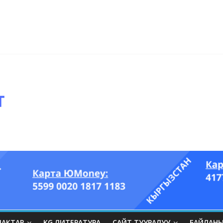
ры он үч акындын котормосунда
ып, өпкөсүнө, бөйрөгүнө суук тийгизип алган…” (Динара БЕЙШЕНАЛИЕВ
ЛАКТАР
KG ЛИТЕРАТУРА
САЙТ ТУУРАЛУУ
БАЙЛАН