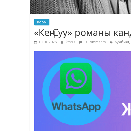
Коом
«Кең-Суу» романы ка
13.01.2026
kmb3
0 Comments
Адабият