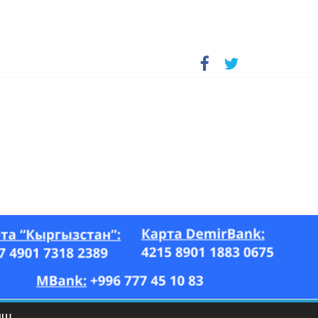
А, “Азия Ньюс” гезити, 26.07–17.08.2023-ж.)
ЫШ