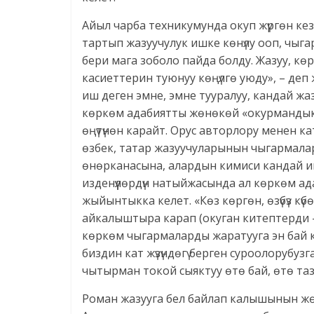
Айыл чарба техникумунда окуп жүргөн ке
тартып жазуучулук ишке көнүлу ооп, чыг
бери мага зоболо пайда болду. Жазуу, кө
касиеттерин туюнуу көңүлгө уюду», – деп 
иш деген эмне, эмне тууралуу, кандай ж
көркөм адабиятты жөнөкөй «окурмандык»
өңүтүнөн карайт. Орус авторлору менен к
өзбек, татар жазуучуларынын чыгармалар
өнөрканасына, алардын кимиси кандай и
изденүүлөрдүн натыйжасында ал көркөм ад
жыйынтыкка келет. «Көз көргөн, өзүбүз күб
айкалыштыра карап (окуган китептерди – 
көркөм чыгармаларды жаратууга эн бай к
биздин кат жүзүндөгү берген суроолорубуз
чытырман токой сыяктуу өтө бай, өтө таз
Роман жазууга бел байлап калышынын жө