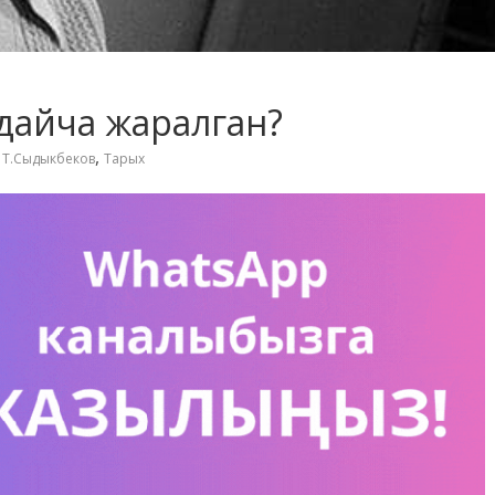
ндайча жаралган?
,
,
Т.Сыдыкбеков
Тарых