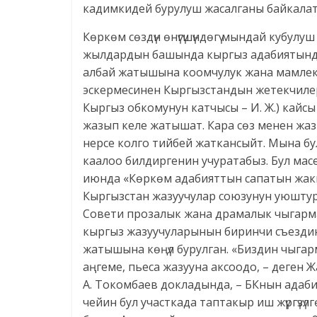
кадимкидей бурулуш жасалганы байкалат
Көркөм сөздүн өнүгүшүндөгү мындай кубул
жылдардын башында кыргыз адабиятында
албай жатышына коомчулук жана мамлекет
эскермесинен Кыргызстандын жетекчилер
Кыргыз обкомунун катчысы – И. Ж.) кайс
жазып келе жатышат. Кара сөз менен жаз
нерсе колго тийбей жаткансыйт. Мына бу
каалоо билдиргенин учуратабыз. Бул мас
июнда «Көркөм адабияттын сапатын жакш
Кыргызстан жазуучулар союзунун уюштур
Совети прозалык жана драмалык чыгарма
кыргыз жазуучуларынын биринчи съездинд
жатышына көңүл бурулган. «Биздин чыгар
аңгеме, пьеса жазууна аксоодо, – деген
А. Токомбаев докладында, – БКнын адабий
чейин бул участкада таптакыр иш жүргүз