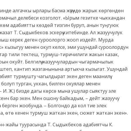
зинде алгачкы ырлары басма жүзүндө жарык көргөндөн
армачыл делебеси козголот. «Ырым гезитке чыккандан
ркөм адабиятты көздөй тизгин буруп, анын туңгуюк
жазат Т. Сыдыкбеков эскерүү китебинде. Ал жазуучулук
азыш керек деген суроолорго жооп издейт. Мурда
 кызыгуу менен окуп келсе, эми ушундай суроолордун
атар тили тектеш, турмуш-тиричилиги жакын казак,
ын окуйт. Белгилүү жазуучулардын чыгармачылык
штеп, кантип жазганынына артыкча кызыгат. Ушундай
абият турмушту чагылдырат экен деген маанилүү
ө болуп турган, уккан, билген окуялар менен
И. Ж.) бизде дагы көрсө мына ушулар сыяктуу эле
енч бар экен. Мен ошону байкадым, – дейт жазуучу
га берген жообунда. – Болгондо да кол тие элек
а, өтө кенен турмуш жаткан экен, сюжет жаткан экен».
н-жайы туурасында Т. Сыдыкбеков адабиятчы К.