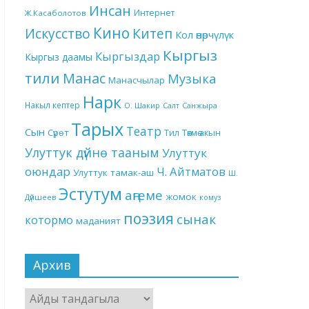
Инсан
Интернет
Ж.Касаболотов
Кино
Китеп
Искусство
Кол өнөрчүлүк
Кыргыз
Кыргыздар
Кыргыз даамы
тили
Манас
Музыка
Манасчылар
Нарк
Накыл кептер
О. Шакир
Салт
Санжыра
Тарых
Театр
Сын
Төкмө акын
Сүрөт
Тил
Улуттук дүйнө тааным
Улуттук
оюндар
Ч. Айтматов
Улуттук тамак-аш
Ш.
Эстутум
аңгеме
жомок
Дүйшеев
комуз
поэзия
сынак
котормо
маданият
Архив
Архив