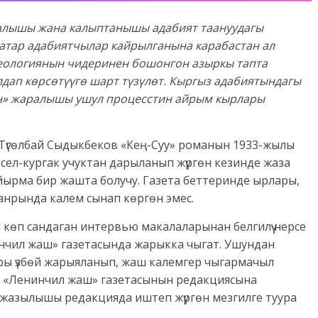
алышы жана калыптанышы адабият таануудагы
атар адабиятчылар кайрылганына карабастан ал
идеологиянын чидеринен бошонгон азыркы тапта
лдап көрсөтүүгө шарт түзүлөт. Кыргыз адабиятындагы
н» жаралышы ушул процесстин айрым кырлары
Түгөлбай Сыдыкбеков «Кең-Суу» романын 1933-жылы
ел-кургак учуктан дарыланып жүргөн кезинде жаза
йырма бир жашта болучу. Газета беттеринде ырлары,
анрында калем сынап көргөн эмес.
 көп сандаган интервью макалаларынан белгилүү нерсе
нчил жаш» газетасында жарыкка чыгат. Ушундан
ры үзбөй жарыяланып, жаш калемгер чыгармачыл
а «Ленинчил жаш» газетасынын редакциясына
 жазылышы редакцияда иштеп жүргөн мезгилге туура