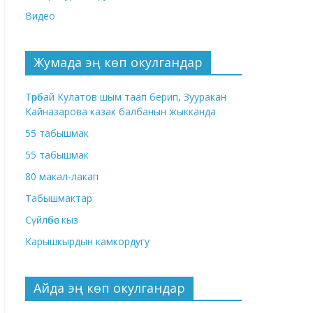
Видео
Жумада эң көп окулгандар
Төрөбай Кулатов шым таап берип, Зууракан
Кайназарова казак балбанын жыкканда
55 табышмак
55 табышмак
80 макал-лакап
Табышмактар
Сүйлөбөс кыз
Карышкырдын камкордугу
Айда эң көп окулгандар