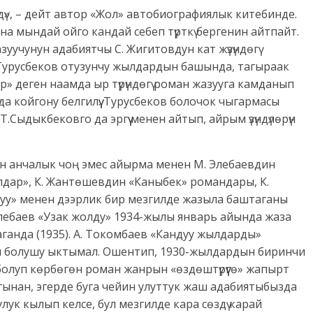
дү», – дейт автор «Жол» автобиографиялык китебинде.
а мындай ойго кандай себеп түрткү бергенин айтпайт.
уучунун адабиятчы С. Жигитовдун кат жүзүндөгү
Турусбеков отузунчу жылдардын башында, тагыраак
» деген наамда ыр түрүндөгү роман жазууга камданып
 да койгону белгилүү. Турусбеков болочок чыгармасы
Сыдыкбековго да эргүү менен айтып, айрым үзүндүлөрүн
н анчалык чоң эмес айырма менен М. Элебаевдин
лдар», К. Жантөшевдин «Каныбек» романдары, К.
уу» менен дээрлик бир мезгилде жазыла баштаганы
лебаев «Узак жолду» 1934-жылы январь айында жаза
ганда (1935). А. Токомбаев «Кандуу жылдарды»
ан болушу ыктымал. Ошентип, 1930-жылдардын биринчи
луп көрбөгөн роман жанрын «өздөштүрүүгө» жапырт
агынан, эгерде буга чейин улуттук жаш адабиятыбызда
лук кылып келсе, бул мезгилде кара сөздү карай