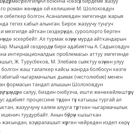
ндүрмөсү белгилүү. Ал боюнча «сөзсүз бирдеме жазуу
го роман жөнүндө ой келишине М. Шолоховдун
е себепкер болгон. Асаналиевдин эмгегинде жарыя
да тегиз кабыл алынган. Бирок жазуучу туңгуч
мезгилде айткан сөздөрүндө, суроолорго берген
ндө эскербейт. Ал турмак өзүнүн мурда айткандарын
 бар. Мындай сөздөрдүн бири адабиятчы А. Садыковдун
ана интернационалдык проблемасы» аттуу эмгегинде
ып, Ж. Турусбеков, М. Элебаев сыяктуу өзүнөн улуу
болгон жаш талапкер кайсы жанрда болбосун көзгө
 табигый чыгармачылык дымак (честолюбие) менен
л роман формасын тандап алышын Шолоховдун
ү түшүндүрө салуу, биздин оюбузча, ишти жөнөкөйлөштүрүү
ус адабият процессине түздөн түз катышы тургай ал
дыктан, жазуучуну калем алууга түрткөн чыгармачылык
ишенич туудурбайт. Анын бүйрүн кызыткан
жакындан, өзү аралашып жүргөн чөйрөдөн издеп көрүү
.