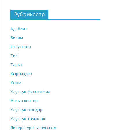
Рубрикалар
Адабият
Билим
Искусство
Тил
Тарых
Кыргыздар
Коом
Улуттук философия
Накыл кептер
Улуттук оюндар
Улуттук тамак-аш
Литература на русском