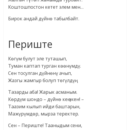
Коштошпостон кетет элем мен…
Бирок андай дүйнө табылбайт.
Периште
Көгүм булут эле туташып,
Туман каптап турган көөнүмдү.
Сен тосулган дүйнөнү ачып,
Жазгы жамгыр болуп төгүлдүң.
Тазарды аба! Жарык асманым.
Көрдүм шондо – дүйнө кең экен! –
Таазим кылып ийди баштарын,
Мажүрүмдөр, мырза теректер.
Сен – Периште! Тааныдым сени,