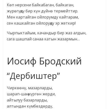
Көп нерсени байкабаган, байкаган,
жүрөгүңдү бир күн дүйнө термейттир.
Мен картайган ойлорумду кайтарам,
сен кашкайган ойлоруңду эр жеткир!
Чырпыктайым, качандыр бир жаз алдын,
сага шашпай санаа катын жазармын…
Иосиф Бродский
“Дербиштер”
Чиркөөнү, мазарларды,
шарап-шаң жүргөн жерди,
айтылуу базарларды,
алтындан күмбөздөрдү,