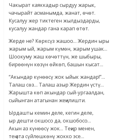
Чакырат каяккадыр сырдуу жарык,
чачырайт асманымда, жанат, өчөт.
Кусалуу жер тиктеген жылдыздарды,
кусалуу жандар гана карап өтөт.
Жерде не? Көрксүз жашоо… Жердин ыры
жарым ый, жарым күмөн, жарым ушак…
Шоокуму жаш көчөттүн, же шыбыры,
бирөөнүн көзүн өйкөп, башын кысат…
“Акындар күнөөсү жок ыйык жандар!”…
Талаш сөз… Талаш азыр Жердин үстү…
Жарышта көп акындар сый-ургаалдан,
сыйынган атагынан жеңилишти.
Ырдашты кемин деле, кегин деле,
ыр дешти окшосо да, окшобосо…
Акын аз күнөөсү жок… Теңир менен,
тең ата сүйлөшкөнү жокко эсе…