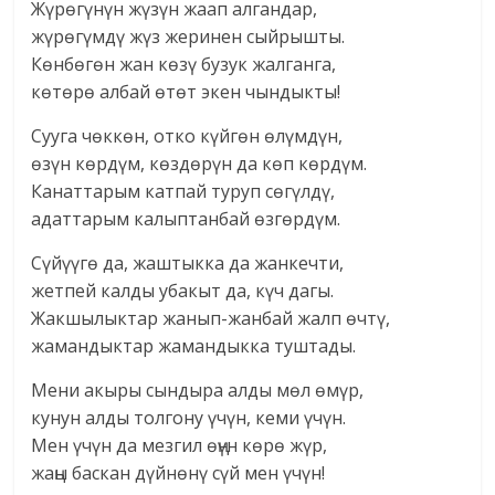
Жүрөгүнүн жүзүн жаап алгандар,
жүрөгүмдү жүз жеринен сыйрышты.
Көнбөгөн жан көзү бузук жалганга,
көтөрө албай өтөт экен чындыкты!
Сууга чөккөн, отко күйгөн өлүмдүн,
өзүн көрдүм, көздөрүн да көп көрдүм.
Канаттарым катпай туруп сөгүлдү,
адаттарым калыптанбай өзгөрдүм.
Сүйүүгө да, жаштыкка да жанкечти,
жетпей калды убакыт да, күч дагы.
Жакшылыктар жанып-жанбай жалп өчтү,
жамандыктар жамандыкка туштады.
Мени акыры сындыра алды мөл өмүр,
кунун алды толгону үчүн, кеми үчүн.
Мен үчүн да мезгил өңүн көрө жүр,
жаңы баскан дүйнөнү сүй мен үчүн!