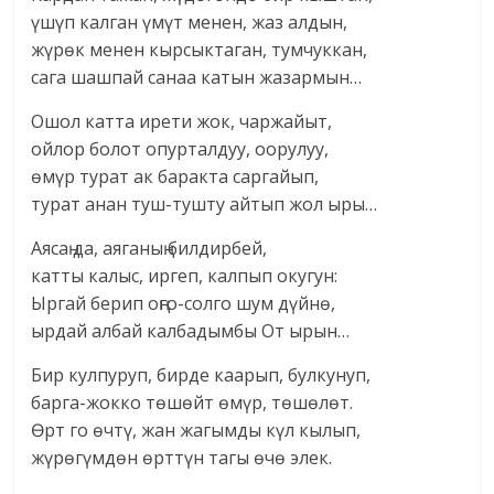
үшүп калган үмүт менен, жаз алдын,
жүрөк менен кырсыктаган, тумчуккан,
сага шашпай санаа катын жазармын…
Ошол катта ирети жок, чаржайыт,
ойлор болот опурталдуу, оорулуу,
өмүр турат ак баракта саргайып,
турат анан туш-тушту айтып жол ыры…
Аясаң да, аяганың билдирбей,
катты калыс, иргеп, калпып окугун:
Ыргай берип оңго-солго шум дүйнө,
ырдай албай калбадымбы От ырын…
Бир кулпуруп, бирде каарып, булкунуп,
барга-жокко төшөйт өмүр, төшөлөт.
Өрт го өчтү, жан жагымды күл кылып,
жүрөгүмдөн өрттүн тагы өчө элек.