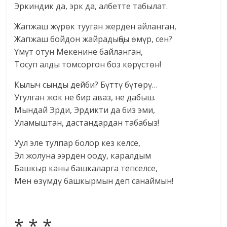
Эркиндик да, эрк да, албетте табылат.
Жапжаш жүрөк тууган жерден айланган,
Жапжаш бойдон жайрадыңбы өмүр, сен?
Үмүт отун Мекенине байланган,
Тосуп алды томсоргон боз көрүстөн!
Кылыч сынды дейби? Бүттү бүтөрү…
Угулган жок не бир аваз, не дабыш.
Мындай Эрди, Эрдикти да биз эми,
Уламыштан, дастандардан табабыз!
Уул эле тулпар болор кез келсе,
Эл жолуна ээрден ооду, каралдым
Башкыр каны башкаларга тепселсе,
Мен өзүмдү башкырмын деп санаймын!
* * *