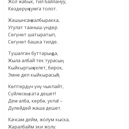
Жол жабык, тил байлануу,
Көздөрүң кумга толот.
Жашынсаң жалбыракка,
Угулат тааныш үндөр.
Сөгүнөт шатыратып,
Сөгүнөт башка тилде.
Тушалган буттарың да,
Жыла албай тек турасың.
Кыйкыргың келет, бирок,
Эмне деп кыйкырасың?
Көптөрдүн үнү чыкпайт,
Сүйлөсөң, ката дешет!
Дем алба, көрбө, укпа! –
Дүлөйдөй жаша дешет.
Качсам дейм, жолум кыска,
Жаралбайм эки жолу.