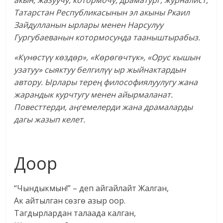
акын, жазуучу, котормочу, драматург, журналист,
Татарстан Республикасынын эл акыны Ркаил
Зайдулланын ырлары менен Нарсулуу
Гургубаеванын котормосунда тааныштырабыз.
«Күнөстүү көздөр», «Көрөгөчтүк», «Орус кышын
узатуу» сыяктуу белгилүү ыр жыйнактардын
автору. Ырлары терең философиялуулугу жана
жарандык курчтугу менен айырмаланат.
Повесттерди, аңгемелерди жана драмаларды
дагы жазып келет.
Доор
“Чындыкмын!” – деп айгайлайт Жалган,
Ак айтылган сөзгө азыр оор.
Тагдырлардан талаада калган,