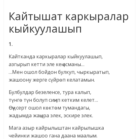
Кайтышат каркыралар
кыйкуулашып
1.
Кайтканда каркыралар кыйкуулашып,
азгырып кетти эле кең асманы…
…Мен ошол бойдон булкуп, чыркыратып,
жашоону жерге сүйрөп келатамын.
Булбулдар безеленсе, тура калып,
түнгө түн болуп сиңип кетким келет…
Өңү серт ошол көктөм тумандагы,
жадымда жаңыра элек, эскире элек.
Мага азыр кайрылыштан кайрылышка
чейинки жашоо гана даана маалым.