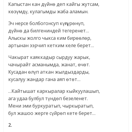
Капыстан кан дүйнө деп кайгы жутсам,
көзүмдү, кулагымды жаба аламын.
Эч нерсе болбогонсуп күңгүрөнүп,
дүйнө да билгениндей тегеренет…
Алыскы жолго чыкса ким бирөөлөр,
артынан ээрчип кетким келе берет…
Чакырат каяккадыр сырдуу жарык,
чачырайт асманымда, жанат, өчөт.
Кусадан өлүп аткан жылдыздарды,
кусалуу жандар гана аяп өтөт…
…Кайтышат каркыралар кыйкуулашып,
ага удаа булбул түндөп безеленет.
Мени эми буркуратып, чыркыратып,
бул жашоо жерге сүйрөп кете берет…
2.