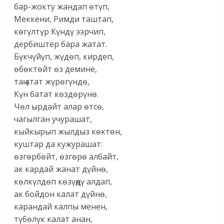
бар-жокту жандап өтүп,
Меккени, Римди таштап,
көгүлтүр Күндү ээрчип,
дербиштер бара жатат.
Бүкчүйүп, жүдөп, кирдеп,
өбөктөйт өз демине,
таң атат жүрөгүндө,
Күн батат көздөрүнө.
Чөл ырдайт алар өтсө,
чагылган учурашат,
кыйкырып жылдыз көктөн,
куштар да кужурашат:
өзгөрбөйт, өзгөрө албайт,
ак кардай жанат дүйнө,
көлкүлдөп көзүңдү алдап,
ак бойдон калат дүйнө,
карандай калпы менен,
түбөлүк калат анан,