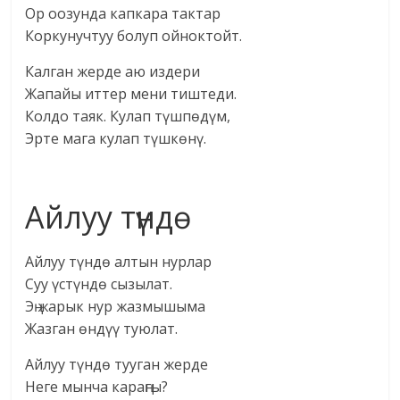
Ор оозунда капкара тактар
Коркунучтуу болуп ойноктойт.
Калган жерде аю издери
Жапайы иттер мени тиштеди.
Колдо таяк. Кулап түшпөдүм,
Эрте мага кулап түшкөнү.
Айлуу түндө
Айлуу түндө алтын нурлар
Суу үстүндө сызылат.
Эң жарык нур жазмышыма
Жазган өндүү туюлат.
Айлуу түндө тууган жерде
Неге мынча караңгы?