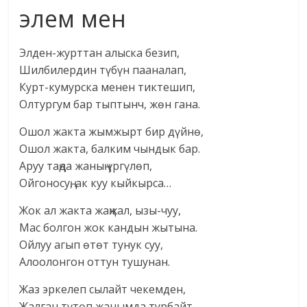
элем мен
Элден-журттан алыска безип,
Шилбилердин түбүн пааналап,
Курт-кумурска менен тиктешип,
Олтургум бар тыптынч, жөн гана.
Ошол жакта жымжырт бир дүйнө,
Ошол жакта, балким чындык бар.
Аруу таңда жаның үргүлөп,
Ойгоносуң, ак куу кыйкырса…
Жок ал жакта жаңжал, ызы-чуу,
Мас болгон жок кандын жытына.
Ойлуу агып өтөт тунук суу,
Алоолонгон оттун тушунан.
Жаз эркелеп сылайт чекемден,
Жалган түтөп жанымда турбайт.