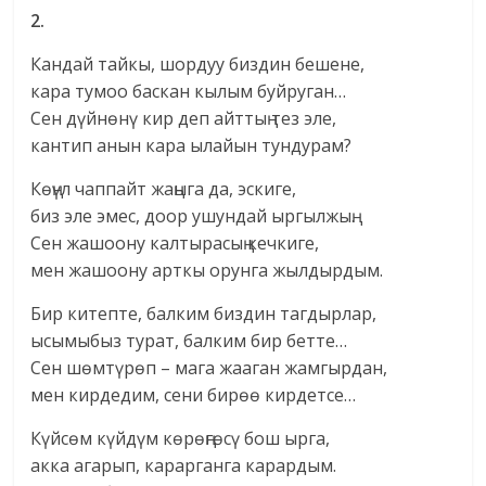
2.
Кандай тайкы, шордуу биздин бешене,
кара тумоо баскан кылым буйруган…
Сен дүйнөнү кир деп айттың тез эле,
кантип анын кара ылайын тундурам?
Көңүл чаппайт жаңыга да, эскиге,
биз эле эмес, доор ушундай ыргылжың.
Сен жашоону калтырасың кечкиге,
мен жашоону арткы орунга жылдырдым.
Бир китепте, балким биздин тагдырлар,
ысымыбыз турат, балким бир бетте…
Сен шөмтүрөп – мага жааган жамгырдан,
мен кирдедим, сени бирөө кирдетсе…
Күйсөм күйдүм көрөңгөсү бош ырга,
акка агарып, карарганга карардым.