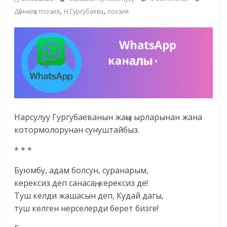
,
,
Дүйнөлүк поэзия
Н.Гургубаева
поэзия
Нарсулуу Гургубаеванын жаңы ырларынан жана
котормолорунан сунуштайбыз.
* * *
Буюмбу, адам болсун, суранарым,
керексиз деп санасаң, керексиз де!
Туш келди жашасын деп, Кудай дагы,
туш келген нерселерди берет бизге!