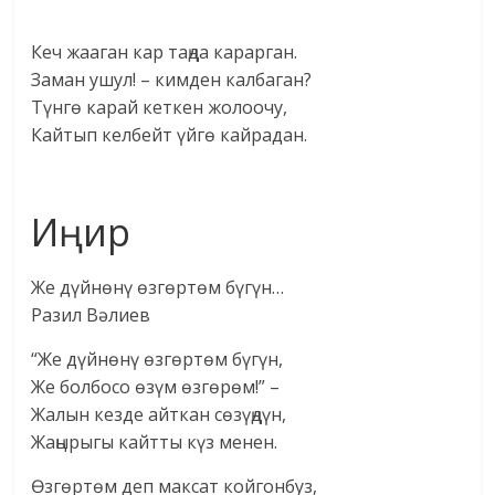
Кеч жааган кар таңда карарган.
Заман ушул! – кимден калбаган?
Түнгө карай кеткен жолоочу,
Кайтып келбейт үйгө кайрадан.
Иңир
Же дүйнөнү өзгөртөм бүгүн…
Разил Вәлиев
“Же дүйнөнү өзгөртөм бүгүн,
Же болбосо өзүм өзгөрөм!” –
Жалын кезде айткан сөзүңдүн,
Жаңырыгы кайтты күз менен.
Өзгөртөм деп максат койгонбуз,