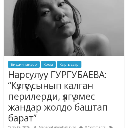
маданияты
жана
адабияты
Биздин тандоо
Коом
Кыргыздар
Нарсулуу ГУРГУБАЕВА:
“Күзгүсү сынып калган
перилерди, үлгү эмес
жандар жолдо баштап
барат”
29.06.2026
Mahabat Alymbek kyzy
0 Comments