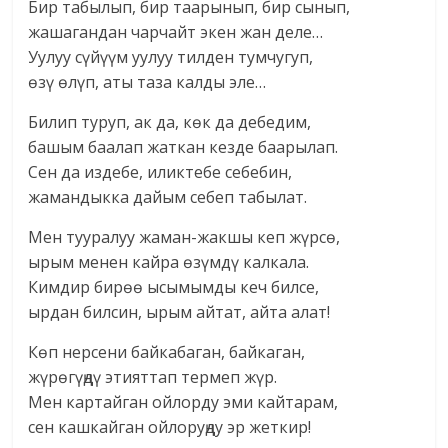
Бир табылып, бир таарынып, бир сынып,
жашагандан чарчайт экен жан деле…
Уулуу сүйүүм уулуу тилден тумчугуп,
өзү өлүп, аты таза калды эле…
Билип туруп, ак да, көк да дебедим,
башым баалап жаткан кезде баарылап.
Сен да издебе, иликтебе себебин,
жамандыкка дайым себеп табылат.
Мен тууралуу жаман-жакшы кеп жүрсө,
ырым менен кайра өзүмдү калкала.
Кимдир бирөө ысымымды кеч билсе,
ырдан билсин, ырым айтат, айта алат!
Көп нерсени байкабаган, байкаган,
жүрөгүңдү этияттап термеп жүр.
Мен картайган ойлорду эми кайтарам,
сен кашкайган ойлоруңду эр жеткир!