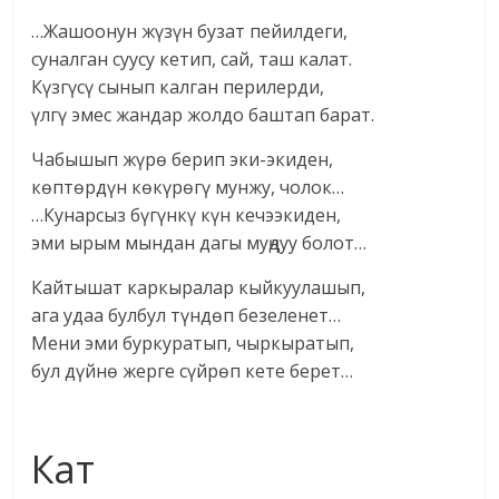
…Жашоонун жүзүн бузат пейилдеги,
суналган суусу кетип, сай, таш калат.
Күзгүсү сынып калган перилерди,
үлгү эмес жандар жолдо баштап барат.
Чабышып жүрө берип эки-экиден,
көптөрдүн көкүрөгү мунжу, чолок…
…Кунарсыз бүгүнкү күн кечээкиден,
эми ырым мындан дагы муңдуу болот…
Кайтышат каркыралар кыйкуулашып,
ага удаа булбул түндөп безеленет…
Мени эми буркуратып, чыркыратып,
бул дүйнө жерге сүйрөп кете берет…
Кат