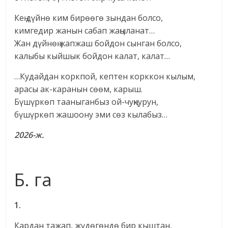
Кең дүйнө ким бирөөгө зындан болсо,
кимгедир жанын сабап жаңыланат…
Жан дүйнөң жапжаш бойдон сынган болсо,
калыбы кыйшык бойдон калат, калат…
…Кудайдан коркпой, кептен корккон кылым,
арасы ак-каранын сөөм, карыш.
Бүшүркөп тааныганбыз ой-чуңкурун,
бүшүркөп жашоону эми сөз кылабыз…
2026-ж.
Б. га
1.
Кардан тажап, жүдөгөндө бир кыштан,