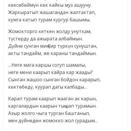
көксөбөймүн көк кайкы муз ашууну.
Жаркыратып жашагандан жалтактап,
кумга катып турам кургур башымы.
Жомокторго кеткен жолду унуткам,
түстөрдү да ажырата албаймын.
Дүйнө сунган миң бир түркүн сунуштан,
акты тандайм, же караны тандаймын.
…Неге мага каршы согуп шамалы,
неге мени каарып кайра кар жаады?
Сынган жашоо сынган бойдон карарып,
көктөбөдү, куурап дагы калбады…
Карап турам каарып жааган ак карын,
каргалардын каарын тыңшап турамын.
Азыр жолго чыга турган баштанып,
мен дүйнөдөн жомокко жол сурадым…