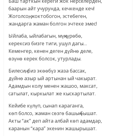
Баш тарткын кереги жок нерселерден,
баарын айт учурунда, кечкенде кеч!
Жоголсоң, жоктобогон, эстебеген,
жандарга жаман болгон эчтеке эмес!
Ыйлаба, ыйлабагын, мүңкүрөбө,
керексиз бизге тиги, ушул дагы…
Кеменгер, кенен деген дүйнө деле,
өзүнө керек болсок, утурлады.
Билесиң, биз экөөбүз жаза бассак,
дүйнө азыр ый артынан ый чакырат.
Адамдын колу менен жашоо, максат,
сатылат, кыркылат же кыскартылат.
Кейибе күлүп, сынап караганга,
көп болсо, жаман сөзгө башың бышат.
Акты “ак” деп айта албай көп адамдар,
каранын “кара” экенин жашырышат.