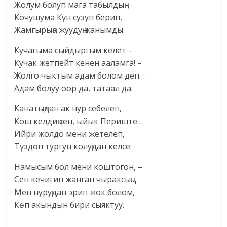
Жолум болуп мага табылдың.
Кочушума Күн сузуп берип,
Жамгырыңа жуудуң жанымды.
Кучагыма сыйдыргым келет –
Кучак жетпейт кенен ааламга! –
Жолго чыктым адам болом деп…
Адам болуу оор да, татаал да.
Канатыңдан ак нур себелеп,
Кош келдиң сен, ыйык Периште…
Ийри жолдо мени жетелеп,
Түздөп тургун колуңдан келсе.
Намысым бол мени коштогон, –
Сен кечигип жанган чыраксың…
Мен нуруңдан эрип жок болом,
Көп акындын бири сыяктуу.