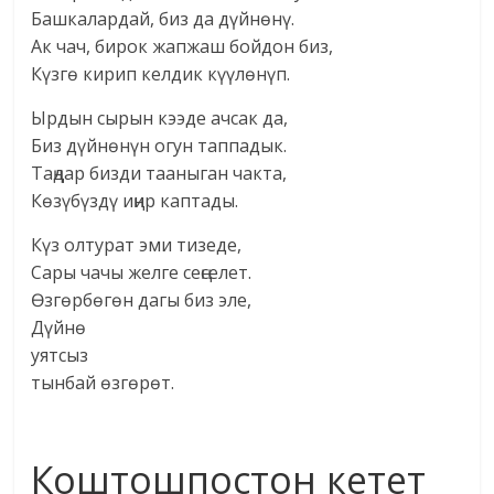
Башкалардай, биз да дүйнөнү.
Ак чач, бирок жапжаш бойдон биз,
Күзгө кирип келдик күүлөнүп.
Ырдын сырын кээде ачсак да,
Биз дүйнөнүн огун таппадык.
Таңдар бизди тааныган чакта,
Көзүбүздү иңир каптады.
Күз олтурат эми тизеде,
Сары чачы желге сеңселет.
Өзгөрбөгөн дагы биз эле,
Дүйнө
уятсыз
тынбай өзгөрөт.
Коштошпостон кетет