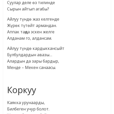
Суулар деле өз тилинде
Сырын айтып агабы?
Айлуу түндө жаз келгенде
Жүрөк түтөйт армандан.
Аппак таңда эскен желге
Алданам го, алдансам.
Айлуу түндө кардыккансыйт
Булбулдардын авазы…
Алардын да зары бардыр,
Менде – Мекен санаасы.
Коркуу
Каякка урунаарды,
Билбеген учур болот.