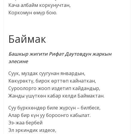
Кача албайм коркунучтан,
Коркомун өмүр бою.
Баймак
Башкыр жигити Рифат Даутовдун жаркын
элесине
Суук, муздак суугунан январдын,
Көкүрөктү, бирок өрттөп кайнаткан,
Суроолорго жооп издетип кайдандыр,
Жанды үшүткөн кабар келди Баймактан.
Суу бүрккөндөр биле жүрсүн – билбесе,
Алар бир күн уу бороонго кабылат.
Ээ-жаа бербей
Эл эркиндик издесе,