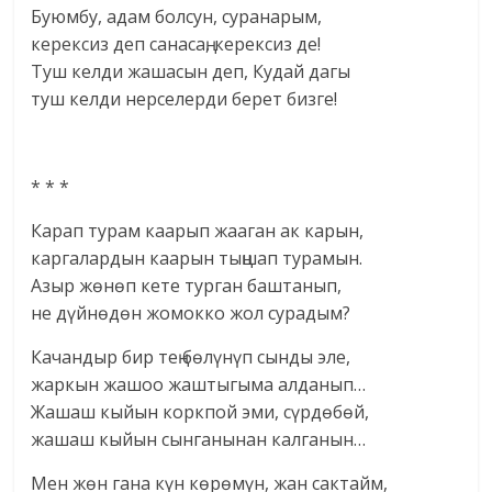
Буюмбу, адам болсун, суранарым,
керексиз деп санасаң, керексиз де!
Туш келди жашасын деп, Кудай дагы
туш келди нерселерди берет бизге!
* * *
Карап турам каарып жааган ак карын,
каргалардын каарын тыңшап турамын.
Азыр жөнөп кете турган баштанып,
не дүйнөдөн жомокко жол сурадым?
Качандыр бир тең бөлүнүп сынды эле,
жаркын жашоо жаштыгыма алданып…
Жашаш кыйын коркпой эми, сүрдөбөй,
жашаш кыйын сынганынан калганын…
Мен жөн гана күн көрөмүн, жан сактайм,