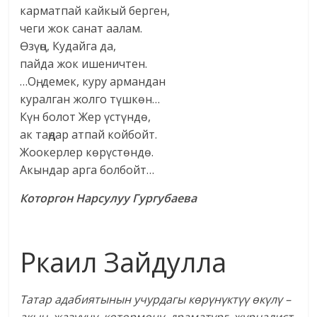
карматпай кайкый берген,
чеги жок санат аалам.
Өзүңө, Кудайга да,
пайда жок ишеничтен.
…Оң, демек, куру армандан
куралган жолго түшкөн…
Күн болот Жер үстүндө,
ак таңдар атпай койбойт.
Жоокерлер көрүстөндө.
Акындар арга болбойт…
Которгон Нарсулуу Гургубаева
Ркаил Зайдулла
Татар адабиятынын учурдагы көрүнүктүү өкүлү –