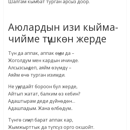
Шалгам кымбат турган арсыз доор.
Аюлардын изи кыйма-
чийме түшкөн жерде
Түн да аппак, аппак өңүм да –
Жоголдум мен кардын ичинде.
Алсызсың деп, аяйм өзүмдү –
Аяйм өчө турган изимди.
Не уңулдайт бороон бул жерде,
Айтып жатат, балким өз кебин?
Адаштырам деди дүйнөдөн…
Адашпадым. Жана өлбөдүм..
Түнгө сиңип барат аппак кар,
Жымжырттык да түпсүз орго окшойт.