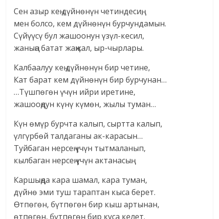
Сен азыр кең дүйнөнүн четиндесиң,
мен болсо, кем дүйнөнүн бурчундамын.
Сүйүүсү бул жашоонун үзүл-кесил,
жаныңа батат жаңжал, ыр-чырлары.
Калбаалуу кең дүйнөнүн бир четине,
Кат барат кем дүйнөнүн бир бурчунан…
…Түшпөгөн үчүн ийри иретине,
жашооңдун күнү күмөн, жылы туман…
Күн өмүр бурчта калып, сыртта калып,
үлгүрбөй талдаганы ак-карасын…
Туйбаган нерсең үчүн тытмаланып,
кылбаган нерсең үчүн актанасың.
Каршыңда кара шамал, кара туман,
дүйнө эми туш тараптан кыса берет.
Өтпөгөн, бүтпөгөн бир кыш артынан,
өтпөгөн, бүтпөгөн бир куса келет.