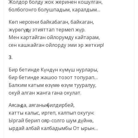
Жолдор болду жок жеринен кошулган,
болбогонго болушпадым, каралдым…
Көп нерсени байкабаган, байкаган,
жүрөгүңдү этияттап термеп жүр.
Мен картайган ойлорумду кайтарам,
сен кашкайган ойлорду эми эр жеткир!
3.
Бир бетинде Күндүн күмүш нурлары,
бир бетинде жашоо тозот топурап…
Балким катым өзүмө өзүм тууралуу,
окуй алган жанга гана окулат.
Аясаң да, аяганың билдирбей,
катты калыс, иргеп, калпып окугун:
Ыргай берип оңго-солго шум дүйнө,
ырдай албай калбадымбы От ырын…