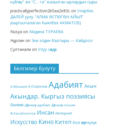
күйгөнү” же “С… га” жазылган ырлардын сыры
practicallyperfection2b5aa2e83c
on
Уларбек
ДАЛЕЙ уулу. “АЛМА ӨСПӨГӨН АЙЫЛ”
(кыргызчалаган Кыялбек АКМАТОВ)
Nusya
on
Мадина ТУРАЕВА
Нұрлан
on
Эки элдин баатыры — Кайдоол
Султанали
on
Улуу сөздөр
Белгилер булуту
Адабият
Акын
А.Осмонов
А.Абыкаев
Акындар. Кыргыз поэзиясы
Билим
Дүйнөлүк адабият
Дүйнөлүк поэзия
Инсан
Интернет
Ж.Касаболотов
Кино
Китеп
Искусство
Кол өнөрчүлүк