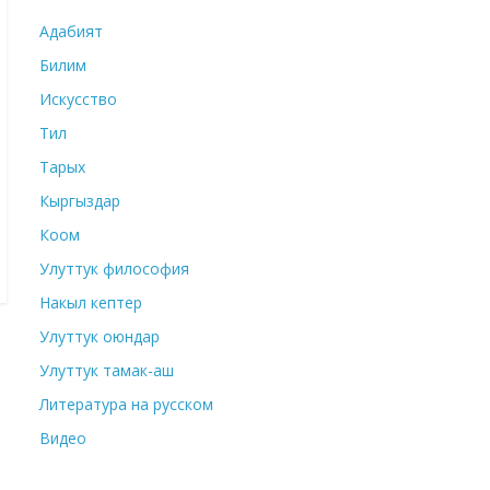
Адабият
Билим
Искусство
Тил
Тарых
Кыргыздар
Коом
Улуттук философия
Накыл кептер
Улуттук оюндар
Улуттук тамак-аш
Литература на русском
Видео