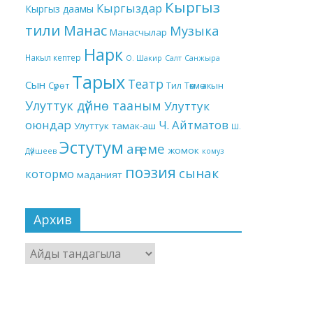
Кыргыз
Кыргыздар
Кыргыз даамы
тили
Манас
Музыка
Манасчылар
Нарк
Накыл кептер
О. Шакир
Салт
Санжыра
Тарых
Театр
Сын
Төкмө акын
Сүрөт
Тил
Улуттук дүйнө тааным
Улуттук
оюндар
Ч. Айтматов
Улуттук тамак-аш
Ш.
Эстутум
аңгеме
жомок
Дүйшеев
комуз
поэзия
сынак
котормо
маданият
Архив
Архив