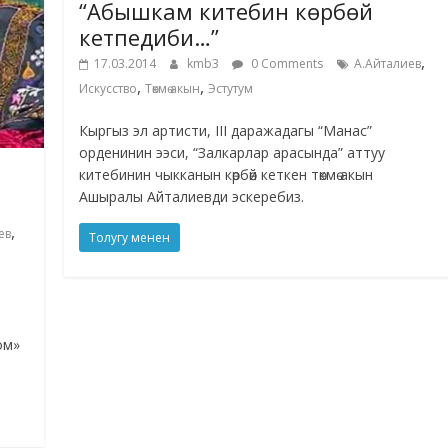
“Абышкам китебин көрбөй
кетпедиби…”
,
17.03.2014
kmb3
0 Comments
А.Айталиев
,
,
Искусство
Төкмө акын
Эстутум
Кыргыз эл артисти, III даражадагы “Манас”
орденинин ээси, “Залкарлар арасында” аттуу
китебинин чыкканын көрбөй кеткен төкмө акын
Ашыралы Айталиевди эскеребиз.
,
ев
Толугу менен
ом»