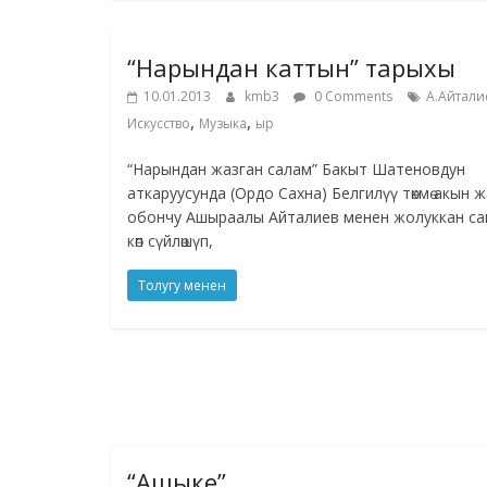
“Нарындан каттын” тарыхы
10.01.2013
kmb3
0 Comments
А.Айтали
,
,
Искусство
Музыка
ыр
“Нарындан жазган салам” Бакыт Шатеновдун
аткаруусунда (Ордо Сахна) Белгилүү төкмө акын 
обончу Ашыраалы Айталиев менен жолуккан с
көп сүйлөшүп,
Толугу менен
“Ашыке”