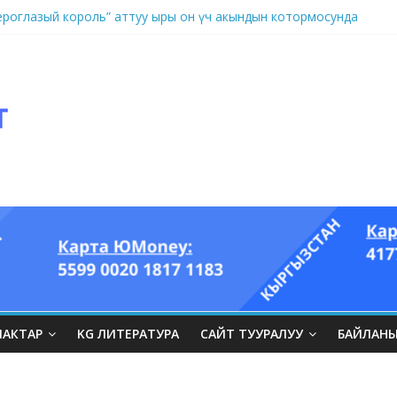
оглазый король” аттуу ыры он үч акындын котормосунда
ЛАКТАР
KG ЛИТЕРАТУРА
САЙТ ТУУРАЛУУ
БАЙЛАН