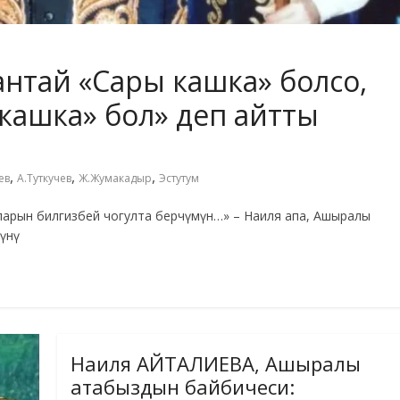
нтай «Сары кашка» болсо,
кашка» бол» деп айтты
,
,
,
ев
А.Туткучев
Ж.Жумакадыр
Эстутум
рын билгизбей чогулта берчүмүн…» – Наиля апа, Ашыралы
күнү
Наиля АЙТАЛИЕВА, Ашыралы
атабыздын байбичеси: