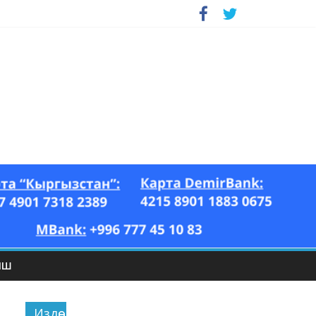
ЫШ
Издөө