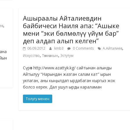
Ашыраалы Айталиевдин
байбичеси Наиля апа: “Ашыке
,
ев
мени “эки бөлмөлүү үйүм бар”
деп алдап алып келген”
,
06.09.2012
kmb3
0 Comments
А.Айталиев
жана
,
,
Искусство
Төкмө акын
Эстутум
айын
Сүрөт http://www.azattyk.kg/ сайтынан алынды
Айтылуу “Нарындан жазган салам кат” ырын
укпаган, аны кыңылдап ырдабаган кыргыз жок
болсо керек. Дал ушул ырды караламан
Толугу менен