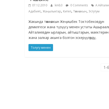
07.12.2010
kmb3
0 Comments
А.Айтали
,
,
,
,
Адабият
Жаңылыктар
Китеп
Төкмө акын
Эстутум
Жакында төкмө акын Жеңишбек Токтобековдун
демилгеси жана түзүүсү менен устаты Ашыраал
Айталиевдин ырларын, айтыштарын, маектерин
жана залкар акынга болгон эскерүүлөрдү,
Толугу менен
1-