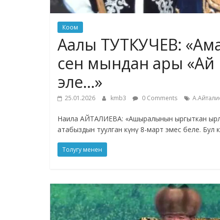
Коом
Аалы ТУТКУЧЕВ: «Ама
сен мындан ары «Ай 
эле…»
25.01.2026
kmb3
0 Comments
А.Айтали
Наила АЙТАЛИЕВА: «Ашыралынын ыргыткан ырла
атабыздын туулган күнү 8-март эмес беле. Бул 
Толугу менен