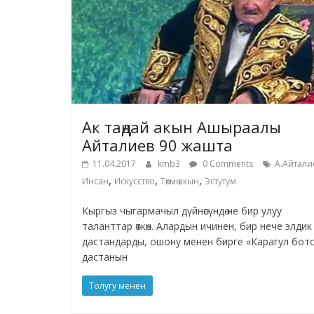
Ак таңдай акын Ашыраалы
Айталиев 90 жашта
11.04.2017
kmb3
0 Comments
А.Айтали
,
,
,
Инсан
Искусство
Төкмө акын
Эстутум
Кыргыз чыгармачыл дүйнөсүндө не бир улуу
таланттар өткөн. Алардын ичинен, бир нече элдик
дастандарды, ошону менен бирге «Карагул бот
дастанын
Толугу менен