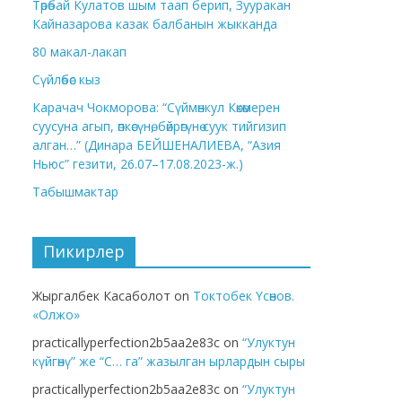
Төрөбай Кулатов шым таап берип, Зууракан
Кайназарова казак балбанын жыкканда
80 макал-лакап
Сүйлөбөс кыз
Карачач Чокморова: “Сүймөнкул Көкөмерен
суусуна агып, өпкөсүнө, бөйрөгүнө суук тийгизип
алган…” (Динара БЕЙШЕНАЛИЕВА, “Азия
Ньюс” гезити, 26.07–17.08.2023-ж.)
Табышмактар
Пикирлер
Жыргалбек Касаболот
on
Токтобек Үсөнов.
«Олжо»
practicallyperfection2b5aa2e83c
on
“Улуктун
күйгөнү” же “С… га” жазылган ырлардын сыры
practicallyperfection2b5aa2e83c
on
“Улуктун