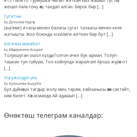
#13 Пальто Турмушка чыгып жаткан кыз жашыл түстөгү
жеңил пальтону өзү тандап алган. Бирок бир […]
Сугатчы
by Долоева Нургүл
(аңгеме) Атасы менен баласы сугат талаасы менен келе
жатышты. Жол боюнда эскилиги жеткен бир бут […]
Алгачкы махабат
by Айдаралиев Асыран
Толукшуган ошол күздө, Толгон ичке бук-арман. Толуп-
ташкан тун сүйүүм, Тоо койнунда жаралган! Арсыз жүрөк от
[…]
Уңгужолдун үнү
by Кулишева Ашурби
Бул дүйнөнүн тагдыр жолу миң тарам, кайсынысы өзөк сактайт,
ким билет. Көк асманда Ай адашып […]
Өнөктөш телеграм каналдар: