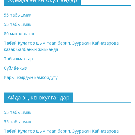
Жумада эң көп окулгандар
55 табышмак
55 табышмак
80 макал-лакап
Төрөбай Кулатов шым таап берип, Зууракан Кайназарова
казак балбанын жыкканда
Табышмактар
Сүйлөбөс кыз
Карышкырдын камкордугу
Айда эң көп окулгандар
55 табышмак
55 табышмак
Төрөбай Кулатов шым таап берип, Зууракан Кайназарова