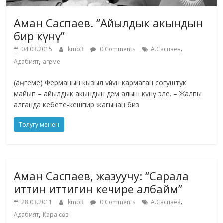
Аман Саспаев. “Айылдык акындын
бир күнү”
,
04.03.2015
kmb3
0 Comments
А.Саспаев
,
Адабият
аңгеме
(аңгеме) Ферманын кызыл үйүн кармаган согуштук
майып – айылдык акындын дем алыш күнү эле. – Жалпы
алганда кебете-кешпир жагынан биз
Толугу менен
Аман Саспаев, жазуучу: “Сарала
иттин иттигин кечире албайм”
,
28.03.2011
kmb3
0 Comments
А.Саспаев
,
Адабият
Кара сөз