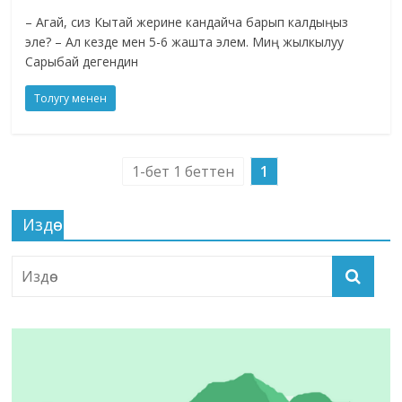
– Агай, сиз Кытай жерине кандайча барып калдыңыз
эле? – Ал кезде мен 5-6 жашта элем. Миң жылкылуу
Сарыбай дегендин
Толугу менен
1-бет 1 беттен
1
Издөө