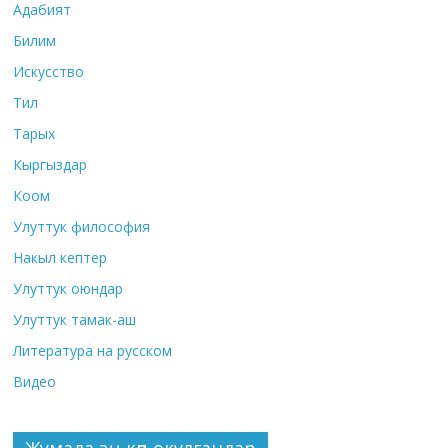
Адабият
Билим
Искусство
Тил
Тарых
Кыргыздар
Коом
Улуттук философия
Накыл кептер
Улуттук оюндар
Улуттук тамак-аш
Литература на русском
Видео