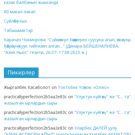
казак балбанын жыкканда
80 макал-лакап
Сүйлөбөс кыз
Табышмактар
Карачач Чокморова: “Сүймөнкул Көкөмерен суусуна агып, өпкөсүнө,
бөйрөгүнө суук тийгизип алган…” (Динара БЕЙШЕНАЛИЕВА,
“Азия Ньюс” гезити, 26.07–17.08.2023-ж.)
Пикирлер
Жыргалбек Касаболот
on
Токтобек Үсөнов. «Олжо»
practicallyperfection2b5aa2e83c
on
“Улуктун күйгөнү” же “С… га”
жазылган ырлардын сыры
practicallyperfection2b5aa2e83c
on
“Улуктун күйгөнү” же “С… га”
жазылган ырлардын сыры
practicallyperfection2b5aa2e83c
on
Уларбек ДАЛЕЙ уулу.
“АЛМА ӨСПӨГӨН АЙЫЛ” (кыргызчалаган Кыялбек АКМАТОВ)