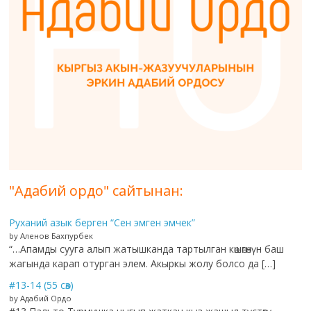
"Адабий ордо" сайтынан:
Руханий азык берген “Сен эмген эмчек”
by Аленов Бахпурбек
“…Апамды сууга алып жатышканда тартылган көшөгөнүн баш
жагында карап отурган элем. Акыркы жолу болсо да […]
#13-14 (55 сөз)
by Адабий Ордо