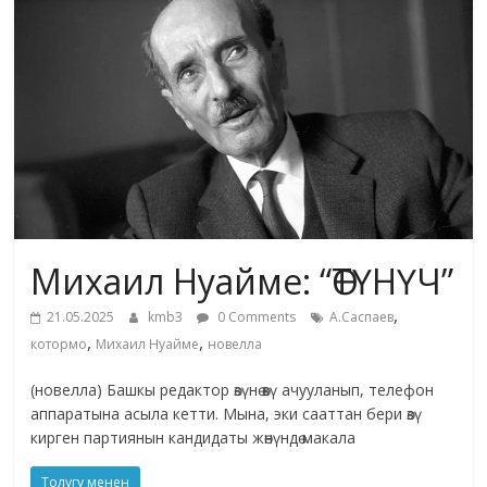
жана
адабияты
Михаил Нуайме: “ӨТҮНҮЧ”
,
21.05.2025
kmb3
0 Comments
А.Саспаев
,
,
котормо
Михаил Нуайме
новелла
(новелла) Башкы редактор өзүнө өзү ачууланып, телефон
аппаратына асыла кетти. Мына, эки сааттан бери өзү
кирген партиянын кандидаты жөнүндө макала
Толугу менен