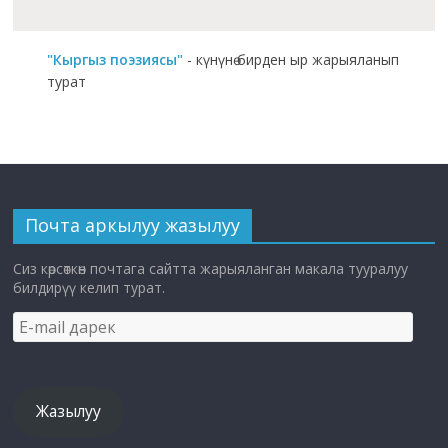
"Кыргыз поэзиясы"
- күнүнө бирден ыр жарыяланып
турат
Почта аркылуу жазылуу
Сиз көрсөткөн почтага сайтта жарыяланган макала тууралуу
билдирүү келип турат.
E-
mail
дарек
Жазылуу