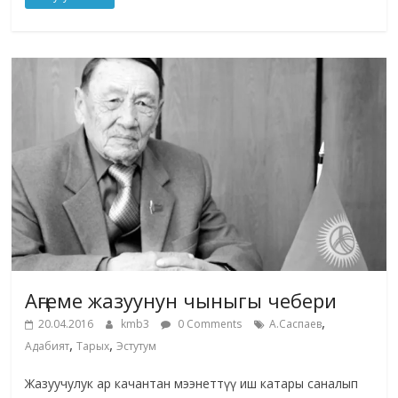
Аңгеме жазуунун чыныгы чебери
,
20.04.2016
kmb3
0 Comments
А.Саспаев
,
,
Адабият
Тарых
Эстутум
Жазуучулук ар качантан мээнеттүү иш катары саналып