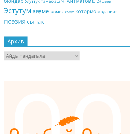
оюндар
Ч. Айтматов
Улуттук тамак-аш
Ш. Дүйшеев
Эстутум
аңгеме
котормо
жомок
маданият
комуз
поэзия
сынак
Архив
Архив