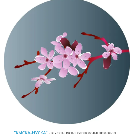
"КЫСКА-НУСКА"
- кыска-нуска карасөз чыгармалар