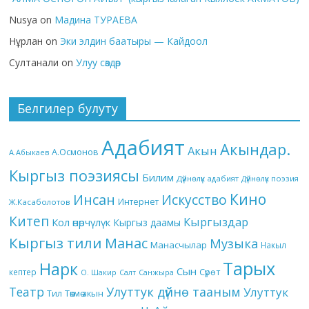
Nusya
on
Мадина ТУРАЕВА
Нұрлан
on
Эки элдин баатыры — Кайдоол
Султанали
on
Улуу сөздөр
Белгилер булуту
Адабият
Акындар.
Акын
А.Осмонов
А.Абыкаев
Кыргыз поэзиясы
Билим
Дүйнөлүк адабият
Дүйнөлүк поэзия
Кино
Инсан
Искусство
Интернет
Ж.Касаболотов
Китеп
Кыргыздар
Кол өнөрчүлүк
Кыргыз даамы
Кыргыз тили
Манас
Музыка
Манасчылар
Накыл
Тарых
Нарк
Сын
кептер
Сүрөт
О. Шакир
Салт
Санжыра
Театр
Улуттук дүйнө тааным
Улуттук
Төкмө акын
Тил