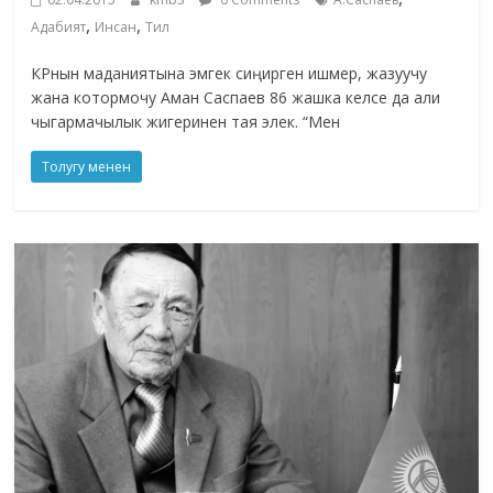
,
,
Адабият
Инсан
Тил
КРнын маданиятына эмгек сиңирген ишмер, жазуучу
жана котормочу Аман Саспаев 86 жашка келсе да али
чыгармачылык жигеринен тая элек. “Мен
Толугу менен