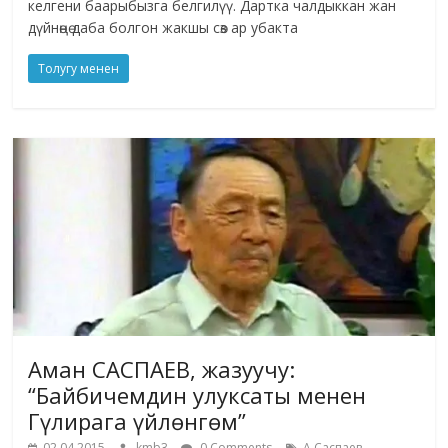
келгени баарыбызга белгилүү. Дартка чалдыккан жан
дүйнөңө даба болгон жакшы сөз ар убакта
Толугу менен
Аман САСПАЕВ, жазуучу:
“Байбичемдин улуксаты менен
Гүлирага үйлөнгөм”
,
02.04.2015
kmb3
0 Comments
А.Саспаев