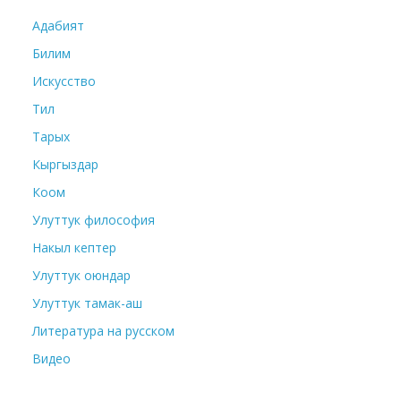
Адабият
Билим
Искусство
Тил
Тарых
Кыргыздар
Коом
Улуттук философия
Накыл кептер
Улуттук оюндар
Улуттук тамак-аш
Литература на русском
Видео