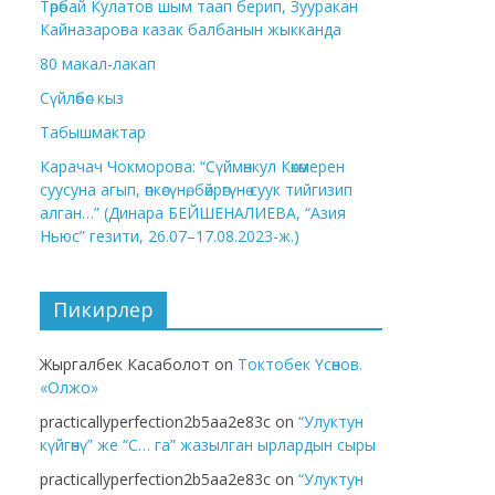
Төрөбай Кулатов шым таап берип, Зууракан
Кайназарова казак балбанын жыкканда
80 макал-лакап
Сүйлөбөс кыз
Табышмактар
Карачач Чокморова: “Сүймөнкул Көкөмерен
суусуна агып, өпкөсүнө, бөйрөгүнө суук тийгизип
алган…” (Динара БЕЙШЕНАЛИЕВА, “Азия
Ньюс” гезити, 26.07–17.08.2023-ж.)
Пикирлер
Жыргалбек Касаболот
on
Токтобек Үсөнов.
«Олжо»
practicallyperfection2b5aa2e83c
on
“Улуктун
күйгөнү” же “С… га” жазылган ырлардын сыры
practicallyperfection2b5aa2e83c
on
“Улуктун