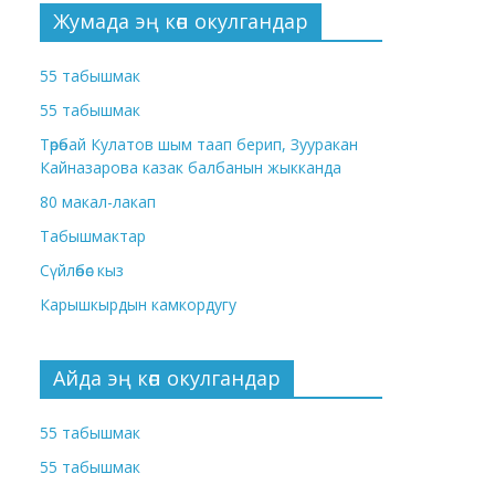
Жумада эң көп окулгандар
55 табышмак
55 табышмак
Төрөбай Кулатов шым таап берип, Зууракан
Кайназарова казак балбанын жыкканда
80 макал-лакап
Табышмактар
Сүйлөбөс кыз
Карышкырдын камкордугу
Айда эң көп окулгандар
55 табышмак
55 табышмак