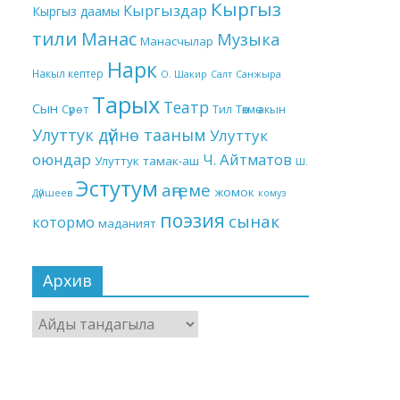
Кыргыз
Кыргыздар
Кыргыз даамы
тили
Манас
Музыка
Манасчылар
Нарк
Накыл кептер
О. Шакир
Салт
Санжыра
Тарых
Театр
Сын
Төкмө акын
Сүрөт
Тил
Улуттук дүйнө тааным
Улуттук
оюндар
Ч. Айтматов
Улуттук тамак-аш
Ш.
Эстутум
аңгеме
жомок
Дүйшеев
комуз
поэзия
сынак
котормо
маданият
Архив
Архив