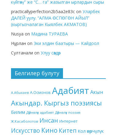
күйгөнү” же “С… га” жазылган ырлардын сыры
practicallyperfection2b5aa2e83c
on
Уларбек
ДАЛЕЙ уулу. “АЛМА ӨСПӨГӨН АЙЫЛ”
(кыргызчалаган Кыялбек АКМАТОВ)
Nusya
on
Мадина ТУРАЕВА
Нұрлан
on
Эки элдин баатыры — Кайдоол
Султанали
on
Улуу сөздөр
Белгилер булуту
Адабият
Акын
А.Осмонов
А.Абыкаев
Акындар. Кыргыз поэзиясы
Билим
Дүйнөлүк адабият
Дүйнөлүк поэзия
Инсан
Интернет
Ж.Касаболотов
Кино
Китеп
Искусство
Кол өнөрчүлүк