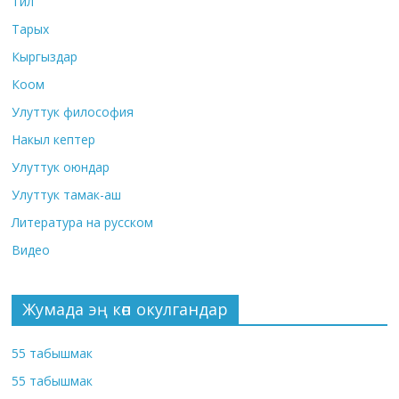
Тил
Тарых
Кыргыздар
Коом
Улуттук философия
Накыл кептер
Улуттук оюндар
Улуттук тамак-аш
Литература на русском
Видео
Жумада эң көп окулгандар
55 табышмак
55 табышмак