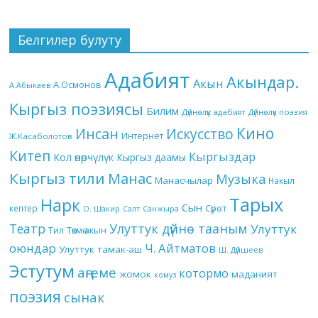
Белгилер булуту
Адабият
Акындар.
Акын
А.Осмонов
А.Абыкаев
Кыргыз поэзиясы
Билим
Дүйнөлүк адабият
Дүйнөлүк поэзия
Кино
Инсан
Искусство
Интернет
Ж.Касаболотов
Китеп
Кыргыздар
Кол өнөрчүлүк
Кыргыз даамы
Кыргыз тили
Манас
Музыка
Манасчылар
Накыл
Тарых
Нарк
Сын
кептер
Сүрөт
О. Шакир
Салт
Санжыра
Театр
Улуттук дүйнө тааным
Улуттук
Төкмө акын
Тил
оюндар
Ч. Айтматов
Улуттук тамак-аш
Ш. Дүйшеев
Эстутум
аңгеме
котормо
жомок
маданият
комуз
поэзия
сынак