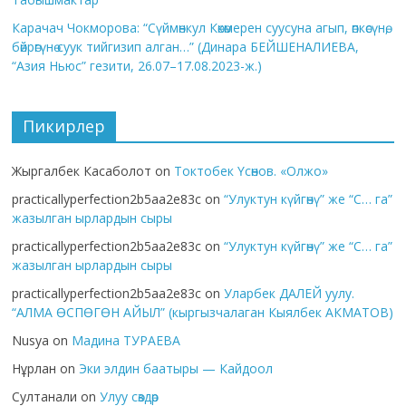
Карачач Чокморова: “Сүймөнкул Көкөмерен суусуна агып, өпкөсүнө,
бөйрөгүнө суук тийгизип алган…” (Динара БЕЙШЕНАЛИЕВА,
“Азия Ньюс” гезити, 26.07–17.08.2023-ж.)
Пикирлер
Жыргалбек Касаболот
on
Токтобек Үсөнов. «Олжо»
practicallyperfection2b5aa2e83c
on
“Улуктун күйгөнү” же “С… га”
жазылган ырлардын сыры
practicallyperfection2b5aa2e83c
on
“Улуктун күйгөнү” же “С… га”
жазылган ырлардын сыры
practicallyperfection2b5aa2e83c
on
Уларбек ДАЛЕЙ уулу.
“АЛМА ӨСПӨГӨН АЙЫЛ” (кыргызчалаган Кыялбек АКМАТОВ)
Nusya
on
Мадина ТУРАЕВА
Нұрлан
on
Эки элдин баатыры — Кайдоол
Султанали
on
Улуу сөздөр