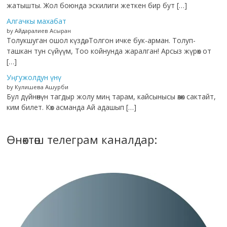
жатышты. Жол боюнда эскилиги жеткен бир бут […]
Алгачкы махабат
by Айдаралиев Асыран
Толукшуган ошол күздө, Толгон ичке бук-арман. Толуп-
ташкан тун сүйүүм, Тоо койнунда жаралган! Арсыз жүрөк от
[…]
Уңгужолдун үнү
by Кулишева Ашурби
Бул дүйнөнүн тагдыр жолу миң тарам, кайсынысы өзөк сактайт,
ким билет. Көк асманда Ай адашып […]
Өнөктөш телеграм каналдар: