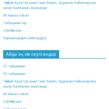
Төрөбай Кулатов шым таап берип, Зууракан Кайназарова
казак балбанын жыкканда
80 макал-лакап
Табышмактар
Сүйлөбөс кыз
Карышкырдын камкордугу
Айда эң көп окулгандар
55 табышмак
55 табышмак
Төрөбай Кулатов шым таап берип, Зууракан Кайназарова
казак балбанын жыкканда
80 макал-лакап
Сүйлөбөс кыз
Табышмактар