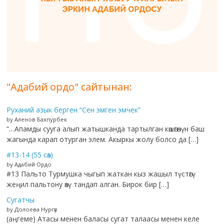
"Адабий ордо" сайтынан:
Руханий азык берген “Сен эмген эмчек”
by Аленов Бахпурбек
“…Апамды сууга алып жатышканда тартылган көшөгөнүн баш
жагында карап отурган элем. Акыркы жолу болсо да […]
#13-14 (55 сөз)
by Адабий Ордо
#13 Пальто Турмушка чыгып жаткан кыз жашыл түстөгү
жеңил пальтону өзү тандап алган. Бирок бир […]
Сугатчы
by Долоева Нургүл
(аңгеме) Атасы менен баласы сугат талаасы менен келе