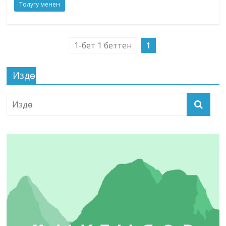
Толугу менен
1-бет 1 беттен
1
Издөө