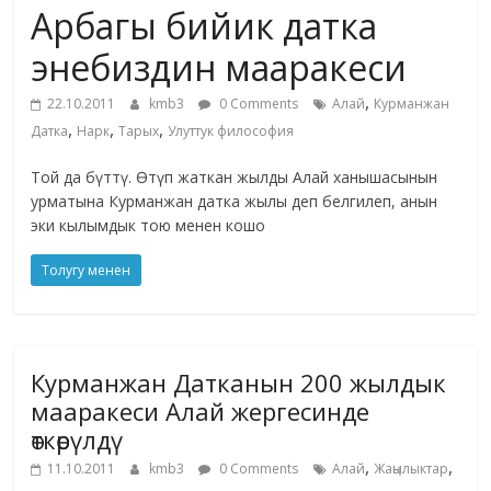
Арбагы бийик датка
жана
адабияты
энебиздин мааракеси
,
22.10.2011
kmb3
0 Comments
Алай
Курманжан
,
,
,
Датка
Нарк
Тарых
Улуттук философия
Той да бүттү. Өтүп жаткан жылды Алай ханышасынын
урматына Курманжан датка жылы деп белгилеп, анын
эки кылымдык тою менен кошо
Толугу менен
Курманжан Датканын 200 жылдык
мааракеси Алай жергесинде
өткөрүлдү
,
,
11.10.2011
kmb3
0 Comments
Алай
Жаңылыктар