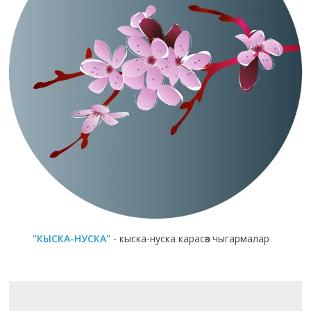
"КЫСКА-НУСКА"
- кыска-нуска карасөз чыгармалар