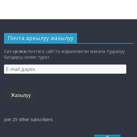
Почта аркылуу жазылуу
Сиз көрсөткөн почтага сайтта жарыяланган макала тууралуу
билдирүү келип турат.
E-
mail
дарек
Жазылуу
Join 25 other subscribers