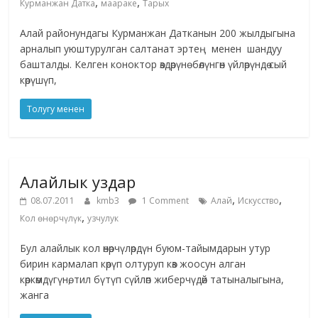
,
,
Курманжан Датка
маараке
Тарых
Алай районундагы Курманжан Датканын 200 жылдыгына
арналып уюштурулган салтанат эртең менен шандуу
башталды. Келген коноктор өздөрүнө бөлүнгөн үйлөрүндө сый
көрүшүп,
Толугу менен
Алайлык уздар
,
,
08.07.2011
kmb3
1 Comment
Алай
Искусство
,
Кол өнөрчүлүк
узчулук
Бул алайлык кол өнөрчүлөрдүн буюм-тайымдарын утур
бирин кармалап көрүп олтуруп көз жоосун алган
көркөмдүгүнө, тил бүтүп сүйлөп жиберчүдөй татыналыгына,
жанга