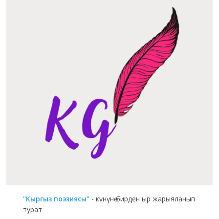
"Кыргыз поэзиясы"
- күнүнө бирден ыр жарыяланып
турат