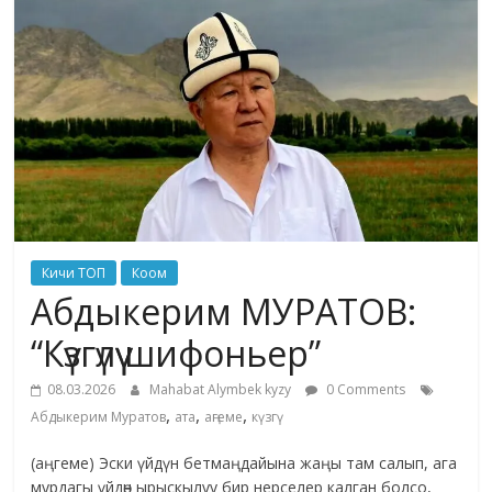
жана
адабияты
Кичи ТОП
Коом
Абдыкерим МУРАТОВ:
“Күзгүлүү шифоньер”
08.03.2026
Mahabat Alymbek kyzy
0 Comments
,
,
,
Абдыкерим Муратов
ата
аңгеме
күзгү
(аңгеме) Эски үйдүн бетмаңдайына жаңы там салып, ага
мурдагы үйдөн ырыскылуу бир нерселер калган болсо,