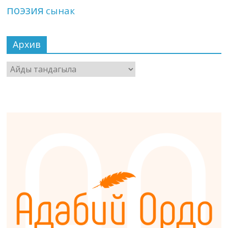
поэзия
сынак
Архив
Архив