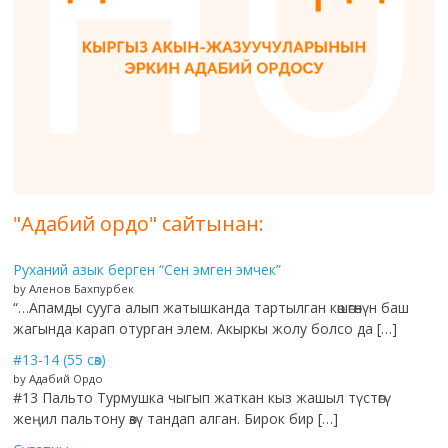
"Адабий ордо" сайтынан:
Руханий азык берген “Сен эмген эмчек”
by Аленов Бахпурбек
“…Апамды сууга алып жатышканда тартылган көшөгөнүн баш
жагында карап отурган элем. Акыркы жолу болсо да […]
#13-14 (55 сөз)
by Адабий Ордо
#13 Пальто Турмушка чыгып жаткан кыз жашыл түстөгү
жеңил пальтону өзү тандап алган. Бирок бир […]