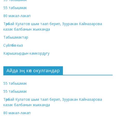
55 табышмак
80 макал-лакап
Төрөбай Кулатов шым таап берип, Зууракан Кайназарова
казак балбанын жыкканда
Табышмактар
Сүйлөбөс кыз
Карышкырдын камкордугу
Айда эң көп окулгандар
55 табышмак
55 табышмак
Төрөбай Кулатов шым таап берип, Зууракан Кайназарова
казак балбанын жыкканда
80 макал-лакап