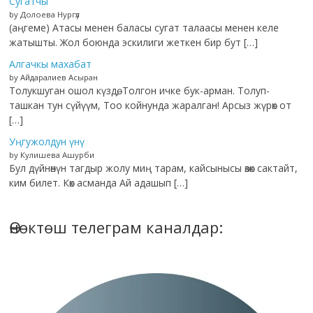
Сугатчы
by Долоева Нургүл
(аңгеме) Атасы менен баласы сугат талаасы менен келе
жатышты. Жол боюнда эскилиги жеткен бир бут […]
Алгачкы махабат
by Айдаралиев Асыран
Толукшуган ошол күздө, Толгон ичке бук-арман. Толуп-
ташкан тун сүйүүм, Тоо койнунда жаралган! Арсыз жүрөк от
[…]
Уңгужолдун үнү
by Кулишева Ашурби
Бул дүйнөнүн тагдыр жолу миң тарам, кайсынысы өзөк сактайт,
ким билет. Көк асманда Ай адашып […]
Өнөктөш телеграм каналдар: