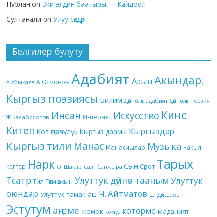
Нұрлан
on
Эки элдин баатыры — Кайдоол
Султанали
on
Улуу сөздөр
Белгилер булуту
Адабият
Акындар.
Акын
А.Осмонов
А.Абыкаев
Кыргыз поэзиясы
Билим
Дүйнөлүк адабият
Дүйнөлүк поэзия
Кино
Инсан
Искусство
Интернет
Ж.Касаболотов
Китеп
Кыргыздар
Кол өнөрчүлүк
Кыргыз даамы
Кыргыз тили
Манас
Музыка
Манасчылар
Накыл
Тарых
Нарк
Сын
кептер
Сүрөт
О. Шакир
Салт
Санжыра
Театр
Улуттук дүйнө тааным
Улуттук
Төкмө акын
Тил
оюндар
Ч. Айтматов
Улуттук тамак-аш
Ш. Дүйшеев
Эстутум
аңгеме
котормо
жомок
маданият
комуз