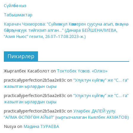
Сүйлөбөс кыз
Табышмактар
Карачач Чокморова: “Сүймөнкул Көкөмерен суусуна агып, өпкөсүнө,
бөйрөгүнө суук тийгизип алган…” (Динара БЕЙШЕНАЛИЕВА,
“Азия Ньюс” гезити, 26.07–17.08.2023-ж.)
Пикирлер
Жыргалбек Касаболот
on
Токтобек Үсөнов. «Олжо»
practicallyperfection2b5aa2e83c
on
“Улуктун күйгөнү” же “С… га”
жазылган ырлардын сыры
practicallyperfection2b5aa2e83c
on
“Улуктун күйгөнү” же “С… га”
жазылган ырлардын сыры
practicallyperfection2b5aa2e83c
on
Уларбек ДАЛЕЙ уулу.
“АЛМА ӨСПӨГӨН АЙЫЛ” (кыргызчалаган Кыялбек АКМАТОВ)
Nusya
on
Мадина ТУРАЕВА