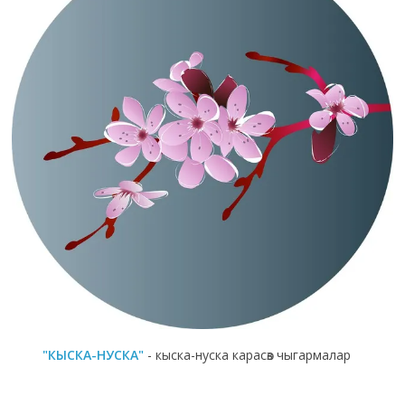
"КЫСКА-НУСКА"
- кыска-нуска карасөз чыгармалар