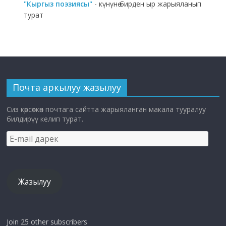
"Кыргыз поэзиясы"
- күнүнө бирден ыр жарыяланып
турат
Почта аркылуу жазылуу
Сиз көрсөткөн почтага сайтта жарыяланган макала тууралуу
билдирүү келип турат.
E-
mail
дарек
Жазылуу
Join 25 other subscribers