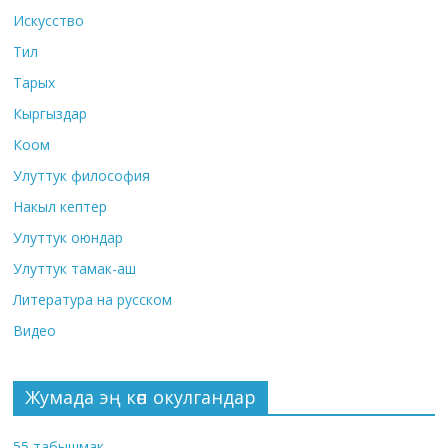
Искусство
Тил
Тарых
Кыргыздар
Коом
Улуттук философия
Накыл кептер
Улуттук оюндар
Улуттук тамак-аш
Литература на русском
Видео
Жумада эң көп окулгандар
55 табышмак