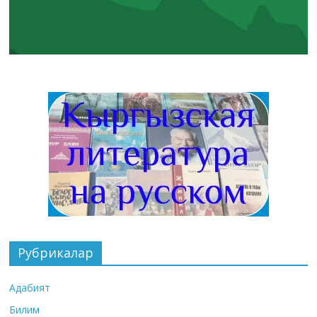
Рубрикалар
Адабият
Билим