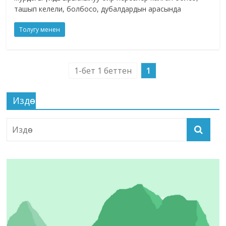
ташып келели, болбосо, дубалдардын арасында
Толугу менен
1-бет 1 беттен
1
Издөө