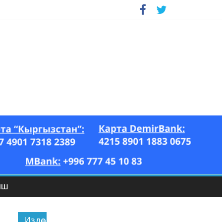
ЫШ
Издөө