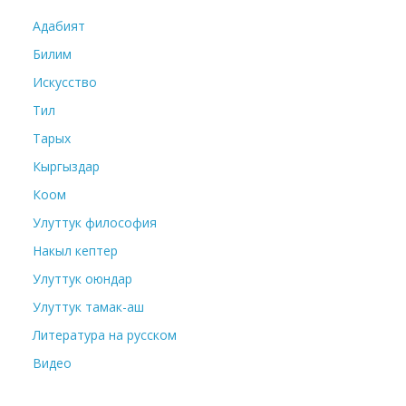
Адабият
Билим
Искусство
Тил
Тарых
Кыргыздар
Коом
Улуттук философия
Накыл кептер
Улуттук оюндар
Улуттук тамак-аш
Литература на русском
Видео