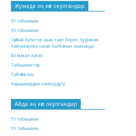
Жумада эң көп окулгандар
55 табышмак
55 табышмак
Төрөбай Кулатов шым таап берип, Зууракан
Кайназарова казак балбанын жыкканда
80 макал-лакап
Табышмактар
Сүйлөбөс кыз
Карышкырдын камкордугу
Айда эң көп окулгандар
55 табышмак
55 табышмак