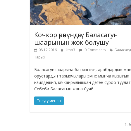
Кочкор өрөөнүндөгү Баласагун
шаарынын жок болушу
08.12.2016
kmb3
0 Comments
Баласагу
Тарых
Баласагун шаарына батыштын, арабдардын жа
орустардын тарыхчылары эмне мынча кызыгып
изилдешип, көп кайрылышкан деген суроо туулат
Себеби Баласагын жана Суяб
Толугу менен
1-