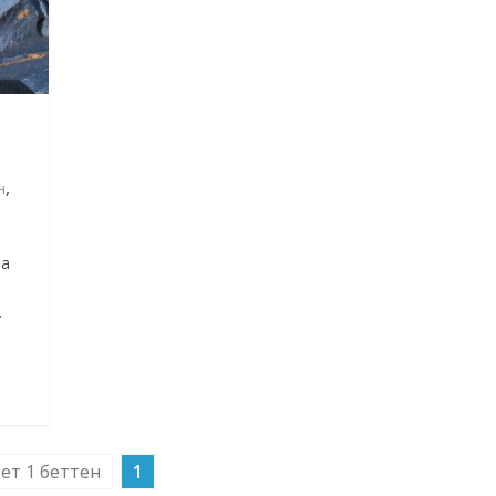
,
н
на
.
бет 1 беттен
1