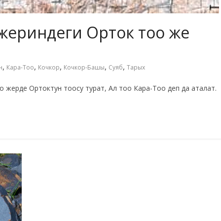
о жериндеги Орток тоо же
,
,
,
,
,
н
Кара-Тоо
Кочкор
Кочкор-Башы
Суяб
Тарых
орто жерде Ортоктун тоосу турат, Ал тоо Кара-Тоо деп да аталат.