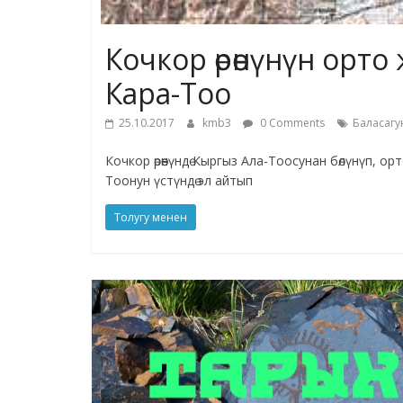
Кочкор өрөөнүнүн орт
Кара-Тоо
25.10.2017
kmb3
0 Comments
Баласагу
Кочкор өрөөнүндө Кыргыз Ала-Тоосунан бөлүнүп, 
Тоонун үстүндө эл айтып
Толугу менен