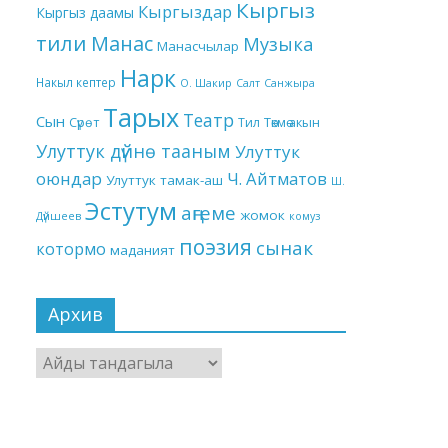
Кыргыз
Кыргыздар
Кыргыз даамы
тили
Манас
Музыка
Манасчылар
Нарк
Накыл кептер
О. Шакир
Салт
Санжыра
Тарых
Театр
Сын
Төкмө акын
Сүрөт
Тил
Улуттук дүйнө тааным
Улуттук
оюндар
Ч. Айтматов
Улуттук тамак-аш
Ш.
Эстутум
аңгеме
жомок
Дүйшеев
комуз
поэзия
сынак
котормо
маданият
Архив
Архив