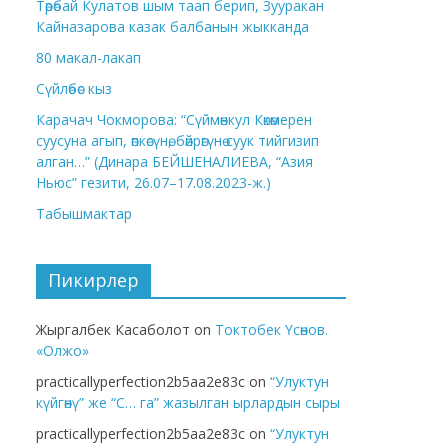
Төрөбай Кулатов шым таап берип, Зууракан
Кайназарова казак балбанын жыкканда
80 макал-лакап
Сүйлөбөс кыз
Карачач Чокморова: “Сүймөнкул Көкөмерен
суусуна агып, өпкөсүнө, бөйрөгүнө суук тийгизип
алган…” (Динара БЕЙШЕНАЛИЕВА, “Азия
Ньюс” гезити, 26.07–17.08.2023-ж.)
Табышмактар
Пикирлер
Жыргалбек Касаболот
on
Токтобек Үсөнов.
«Олжо»
practicallyperfection2b5aa2e83c
on
“Улуктун
күйгөнү” же “С… га” жазылган ырлардын сыры
practicallyperfection2b5aa2e83c
on
“Улуктун