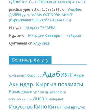
күйгөнү” же “С… га” жазылган ырлардын сыры
practicallyperfection2b5aa2e83c
on
Уларбек
ДАЛЕЙ уулу. “АЛМА ӨСПӨГӨН АЙЫЛ”
(кыргызчалаган Кыялбек АКМАТОВ)
Nusya
on
Мадина ТУРАЕВА
Нұрлан
on
Эки элдин баатыры — Кайдоол
Султанали
on
Улуу сөздөр
Белгилер булуту
Адабият
Акын
А.Осмонов
А.Абыкаев
Акындар. Кыргыз поэзиясы
Билим
Дүйнөлүк адабият
Дүйнөлүк поэзия
Инсан
Интернет
Ж.Касаболотов
Кино
Китеп
Искусство
Кол өнөрчүлүк