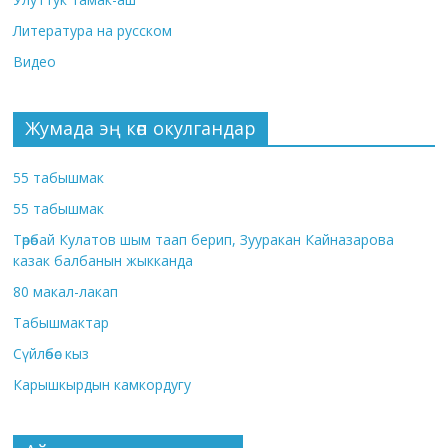
Литература на русском
Видео
Жумада эң көп окулгандар
55 табышмак
55 табышмак
Төрөбай Кулатов шым таап берип, Зууракан Кайназарова
казак балбанын жыкканда
80 макал-лакап
Табышмактар
Сүйлөбөс кыз
Карышкырдын камкордугу