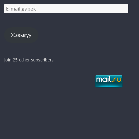
E-
mail
дарек
Жазылуу
Join 25 other subscribers