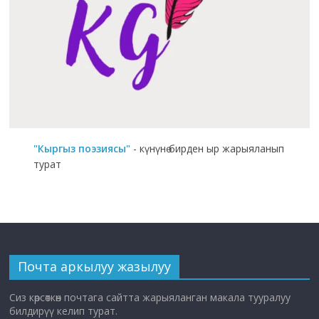
"Кыргыз поэзиясы"
- күнүнө бирден ыр жарыяланып
турат
Почта аркылуу жазылуу
Сиз көрсөткөн почтага сайтта жарыяланган макала тууралуу
билдирүү келип турат.