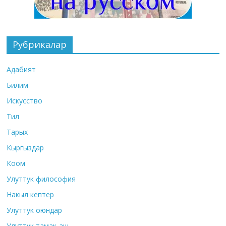
Рубрикалар
Адабият
Билим
Искусство
Тил
Тарых
Кыргыздар
Коом
Улуттук философия
Накыл кептер
Улуттук оюндар
Улуттук тамак-аш