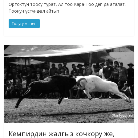
Ортоктун тоосу турат, Ал тоо Кара-Тоо деп да аталат.
Тоонун үстүндө эл айтып
Толугу менен
Кемпирдин жалгыз кочкору же,