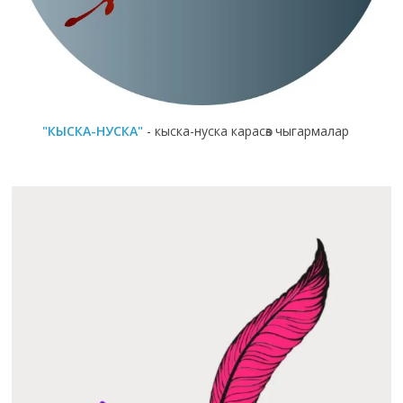
"КЫСКА-НУСКА"
- кыска-нуска карасөз чыгармалар