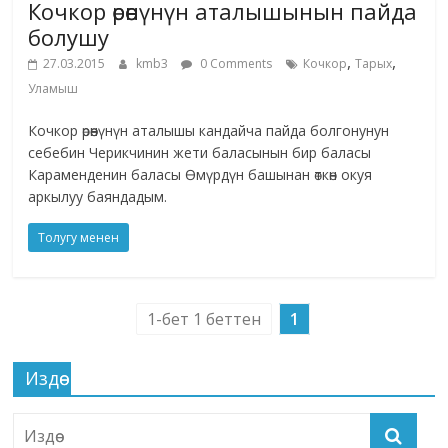
Кочкор өрөөнүнүн аталышынын пайда
болушу
,
,
27.03.2015
kmb3
0 Comments
Кочкор
Тарых
Уламыш
Кочкор өрөөнүнүн аталышы кандайча пайда болгонунун
себебин Черикчинин жети баласынын бир баласы
Караменденин баласы Өмүрдүн башынан өткөн окуя
аркылуу баяндадым.
Толугу менен
1-бет 1 беттен
1
Издөө