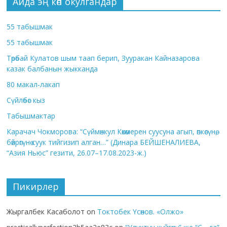
Айда эң көп окулгандар
55 табышмак
55 табышмак
Төрөбай Кулатов шым таап берип, Зууракан Кайназарова
казак балбанын жыкканда
80 макал-лакап
Сүйлөбөс кыз
Табышмактар
Карачач Чокморова: “Сүймөнкул Көкөмерен суусуна агып, өпкөсүнө,
бөйрөгүнө суук тийгизип алган…” (Динара БЕЙШЕНАЛИЕВА,
“Азия Ньюс” гезити, 26.07–17.08.2023-ж.)
Пикирлер
Жыргалбек Касаболот
on
Токтобек Үсөнов. «Олжо»