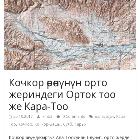
жана
адабияты
Кочкор өрөөнүнүн орто
жериндеги Орток тоо
же Кара-Тоо
,
25.10.2017
kmb3
0 Comments
Баласагун
Кара-
,
,
,
,
Тоо
Кочкор
Кочкор-Башы
Суяб
Тарых
Кочкор өрөөнүндө Кыргыз Ала-Тоосунан бөлүнүп, орто жерде