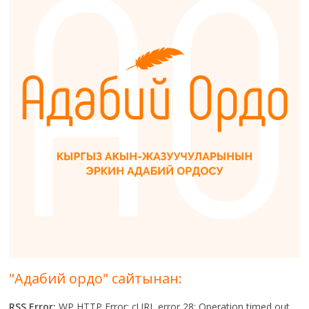
"Адабий ордо" сайтынан:
RSS Error:
WP HTTP Error: cURL error 28: Operation timed out