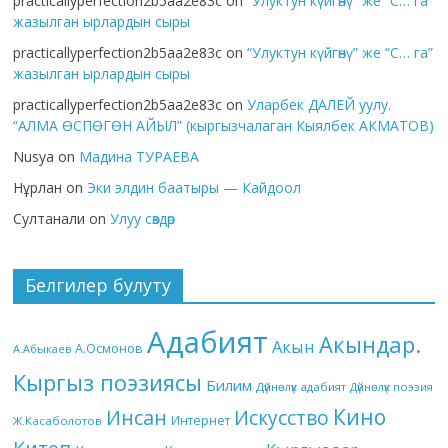
practicallyperfection2b5aa2e83c
on
“Улуктун күйгөнү” же “С… га”
жазылган ырлардын сыры
practicallyperfection2b5aa2e83c
on
“Улуктун күйгөнү” же “С… га”
жазылган ырлардын сыры
practicallyperfection2b5aa2e83c
on
Уларбек ДАЛЕЙ уулу.
“АЛМА ӨСПӨГӨН АЙЫЛ” (кыргызчалаган Кыялбек АКМАТОВ)
Nusya
on
Мадина ТУРАЕВА
Нұрлан
on
Эки элдин баатыры — Кайдоол
Султанали
on
Улуу сөздөр
Белгилер булуту
Адабият
Акындар.
Акын
А.Осмонов
А.Абыкаев
Кыргыз поэзиясы
Билим
Дүйнөлүк адабият
Дүйнөлүк поэзия
Кино
Инсан
Искусство
Интернет
Ж.Касаболотов