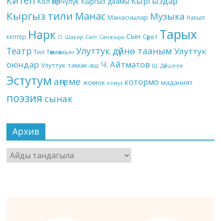
Китеп
Кыргыздар
Кол өнөрчүлүк
Кыргыз даамы
Кыргыз тили
Манас
Музыка
Манасчылар
Накыл
Тарых
Нарк
Сын
кептер
Сүрөт
О. Шакир
Салт
Санжыра
Театр
Улуттук дүйнө тааным
Улуттук
Төкмө акын
Тил
оюндар
Ч. Айтматов
Улуттук тамак-аш
Ш. Дүйшеев
Эстутум
аңгеме
котормо
жомок
маданият
комуз
поэзия
сынак
Архив
Архив