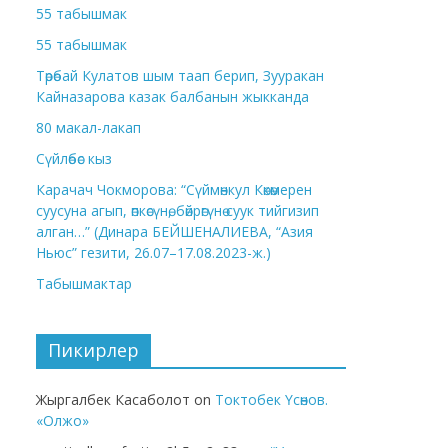
55 табышмак
55 табышмак
Төрөбай Кулатов шым таап берип, Зууракан
Кайназарова казак балбанын жыкканда
80 макал-лакап
Сүйлөбөс кыз
Карачач Чокморова: “Сүймөнкул Көкөмерен
суусуна агып, өпкөсүнө, бөйрөгүнө суук тийгизип
алган…” (Динара БЕЙШЕНАЛИЕВА, “Азия
Ньюс” гезити, 26.07–17.08.2023-ж.)
Табышмактар
Пикирлер
Жыргалбек Касаболот
on
Токтобек Үсөнов.
«Олжо»