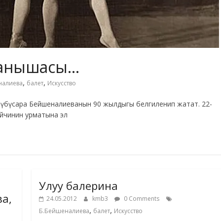
ханышасы…
,
,
налиева
балет
Искусство
үбүсара Бейшеналиеванын 90 жылдыгы белгиленип жатат. 22-
йчинин урматына эл
Улуу балерина
ва,
24.05.2012
kmb3
0 Comments
,
,
Б.Бейшеналиева
балет
Искусство