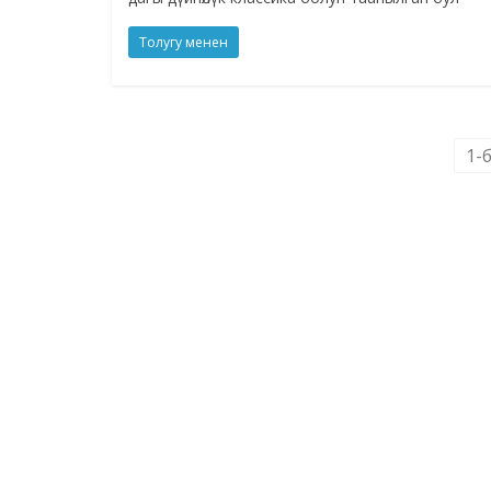
Толугу менен
1-