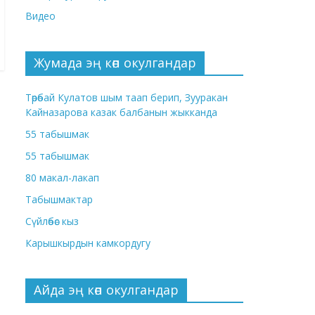
Видео
Жумада эң көп окулгандар
Төрөбай Кулатов шым таап берип, Зууракан
Кайназарова казак балбанын жыкканда
55 табышмак
55 табышмак
80 макал-лакап
Табышмактар
Сүйлөбөс кыз
Карышкырдын камкордугу
Айда эң көп окулгандар