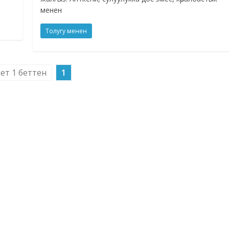
менен
Толугу менен
бет 1 беттен
1