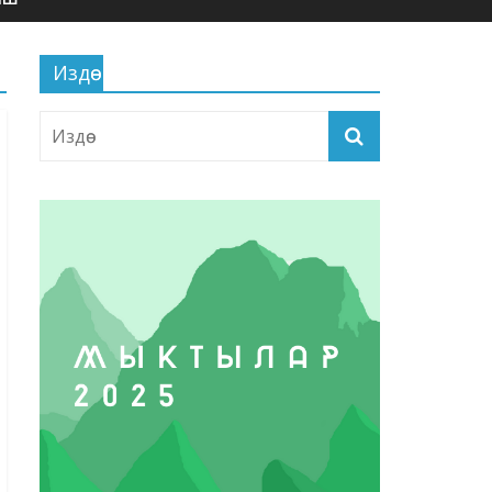
Издөө