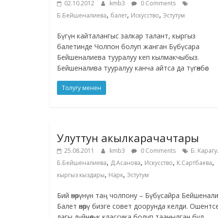
02.10.2012
kmb3
0 Comments
,
,
,
Б.Бейшеналиева
балет
Искусство
Эстутум
Бүгүн кайталангыс залкар талант, кыргыз
балетинде Чолпон болуп жанган Бүбүсара
Бейшеналиева тууралуу кеп кылмакчыбыз.
Бейшеналива тууралуу канча айтса да түгөнбөс
Толугу менен
Улуттун акылкарачачтары
25.08.2011
kmb3
0 Comments
Б. Караг
,
,
,
,
Б.Бейшеналиева
Д.Асанова
Искусство
К.Сартбаева
,
,
кыргыз кыздары
Нарк
Эстутум
Бий өнөрүнүн таң чолпону – Бүбүсайра Бейшенал
Балет өнөрү бизге совет доорунда келди. Ошентс
дагы дүйнөлүк классика болуп таанылган бул