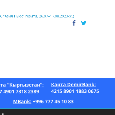
А, “Азия Ньюс” гезити, 26.07–17.08.2023-ж.)
ЫШ