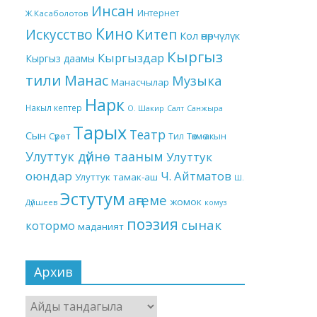
Инсан
Интернет
Ж.Касаболотов
Кино
Китеп
Искусство
Кол өнөрчүлүк
Кыргыз
Кыргыздар
Кыргыз даамы
тили
Манас
Музыка
Манасчылар
Нарк
Накыл кептер
О. Шакир
Салт
Санжыра
Тарых
Театр
Сын
Төкмө акын
Сүрөт
Тил
Улуттук дүйнө тааным
Улуттук
оюндар
Ч. Айтматов
Улуттук тамак-аш
Ш.
Эстутум
аңгеме
жомок
Дүйшеев
комуз
поэзия
сынак
котормо
маданият
Архив
Архив