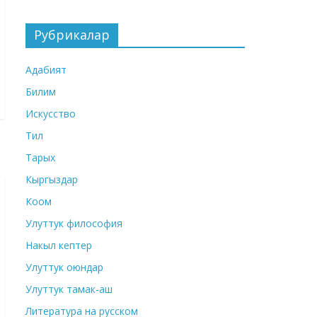
Рубрикалар
Адабият
Билим
Искусство
Тил
Тарых
Кыргыздар
Коом
Улуттук философия
Накыл кептер
Улуттук оюндар
Улуттук тамак-аш
Литература на русском