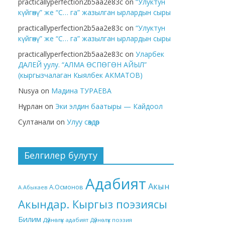
practicallyperfection2b5aa2e83c
on
“Улуктун
күйгөнү” же “С… га” жазылган ырлардын сыры
practicallyperfection2b5aa2e83c
on
“Улуктун
күйгөнү” же “С… га” жазылган ырлардын сыры
practicallyperfection2b5aa2e83c
on
Уларбек
ДАЛЕЙ уулу. “АЛМА ӨСПӨГӨН АЙЫЛ”
(кыргызчалаган Кыялбек АКМАТОВ)
Nusya
on
Мадина ТУРАЕВА
Нұрлан
on
Эки элдин баатыры — Кайдоол
Султанали
on
Улуу сөздөр
Белгилер булуту
Адабият
Акын
А.Осмонов
А.Абыкаев
Акындар. Кыргыз поэзиясы
Билим
Дүйнөлүк адабият
Дүйнөлүк поэзия