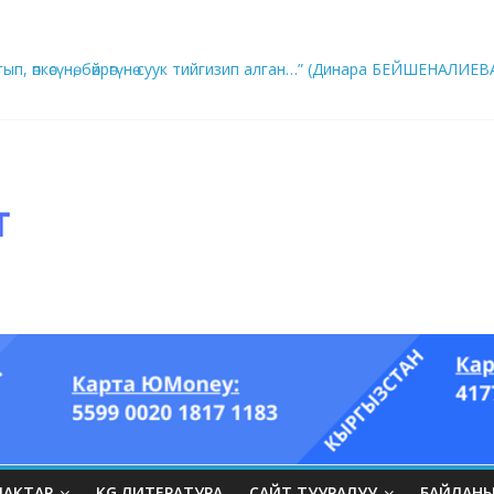
ып, өпкөсүнө, бөйрөгүнө суук тийгизип алган…” (Динара БЕЙШЕНАЛИЕВ
ры он үч акындын котормосунда
ЛАКТАР
KG ЛИТЕРАТУРА
САЙТ ТУУРАЛУУ
БАЙЛАН