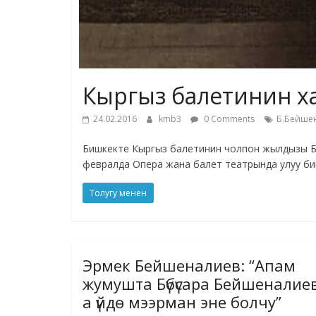
Кыргыз балетинин 
24.02.2016
kmb3
0 Comments
Б.Бейше
Бишкекте Кыргыз балетинин чолпон жылдызы Б
февралда Опера жана балет театрында улуу би
Толугу менен
Эрмек Бейшеналиев: “Апам
жумушта Бүбүсара Бейшеналие
а үйдө мээрман эне болчу”