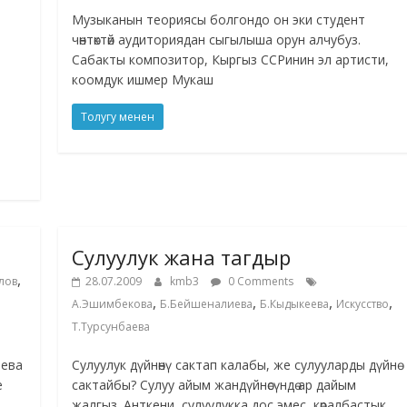
Музыканын теориясы болгондо он эки студент
чөнтөктөй аудиториядан сыгылыша орун алчубуз.
Сабакты композитор, Кыргыз ССРинин эл артисти,
коомдук ишмер Мукаш
Толугу менен
Сулуулук жана тагдыр
,
улов
28.07.2009
kmb3
0 Comments
,
,
,
,
А.Эшимбекова
Б.Бейшеналиева
Б.Кыдыкеева
Искусство
Т.Турсунбаева
иева
Сулуулук дүйнөнү сактап калабы, же сулууларды дүйнө
е
сактайбы? Сулуу айым жандүйнөсүндө ар дайым
жалгыз. Анткени, сулуулукка дос эмес, көралбастык