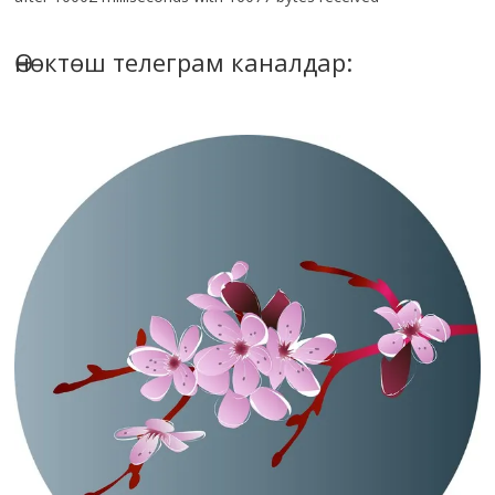
Өнөктөш телеграм каналдар: