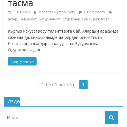
тасма
11.03.2026
Mahabat Alymbek kyzy
0 Comments
,
,
,
,
актер
Бетме-бет
Бусурманкул Одуракаев
Кино
режиссер
Кыргыз искусствосу таланттарга бай. Алардын арасында
сахнада да, кинофильмде да бирдей бийиктикти
багынткан инсандар саналуу гана. Бусурманкул
Одуракаев – дал
Толугу менен
1-бет 1 беттен
1
Издөө