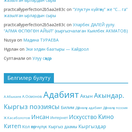
жазылган ырлардын сыры
practicallyperfection2b5aa2e83c
on
“Улуктун күйгөнү” же “С… га”
жазылган ырлардын сыры
practicallyperfection2b5aa2e83c
on
Уларбек ДАЛЕЙ уулу.
“АЛМА ӨСПӨГӨН АЙЫЛ” (кыргызчалаган Кыялбек АКМАТОВ)
Nusya
on
Мадина ТУРАЕВА
Нұрлан
on
Эки элдин баатыры — Кайдоол
Султанали
on
Улуу сөздөр
Белгилер булуту
Адабият
Акындар.
Акын
А.Осмонов
А.Абыкаев
Кыргыз поэзиясы
Билим
Дүйнөлүк адабият
Дүйнөлүк поэзия
Кино
Инсан
Искусство
Интернет
Ж.Касаболотов
Китеп
Кыргыздар
Кол өнөрчүлүк
Кыргыз даамы