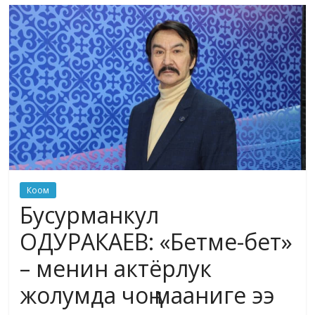
маданияты
жана
адабияты
Коом
Бусурманкул
ОДУРАКАЕВ: «Бетме-бет»
– менин актёрлук
жолумда чоң мааниге ээ