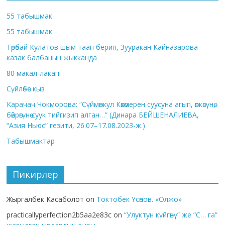
55 табышмак
55 табышмак
Төрөбай Кулатов шым таап берип, Зууракан Кайназарова
казак балбанын жыкканда
80 макал-лакап
Сүйлөбөс кыз
Карачач Чокморова: “Сүймөнкул Көкөмерен суусуна агып, өпкөсүнө,
бөйрөгүнө суук тийгизип алган…” (Динара БЕЙШЕНАЛИЕВА,
“Азия Ньюс” гезити, 26.07–17.08.2023-ж.)
Табышмактар
Пикирлер
Жыргалбек Касаболот
on
Токтобек Үсөнов. «Олжо»
practicallyperfection2b5aa2e83c
on
“Улуктун күйгөнү” же “С… га”