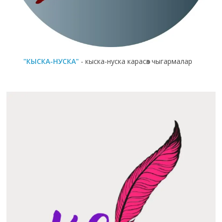
"КЫСКА-НУСКА"
- кыска-нуска карасөз чыгармалар