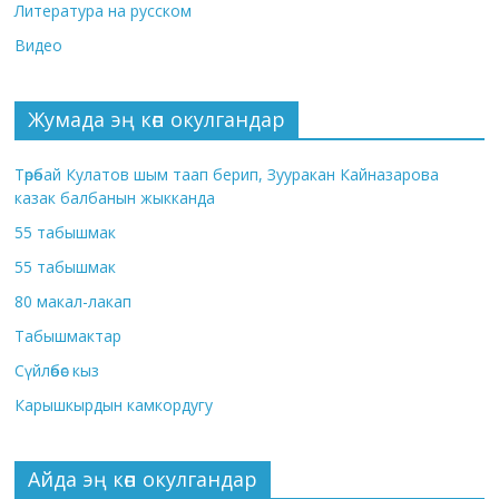
Литература на русском
Видео
Жумада эң көп окулгандар
Төрөбай Кулатов шым таап берип, Зууракан Кайназарова
казак балбанын жыкканда
55 табышмак
55 табышмак
80 макал-лакап
Табышмактар
Сүйлөбөс кыз
Карышкырдын камкордугу
Айда эң көп окулгандар