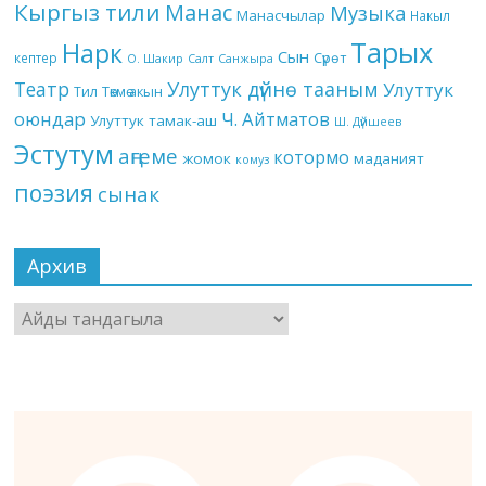
Кыргыз тили
Манас
Музыка
Манасчылар
Накыл
Тарых
Нарк
Сын
кептер
Сүрөт
О. Шакир
Салт
Санжыра
Театр
Улуттук дүйнө тааным
Улуттук
Төкмө акын
Тил
оюндар
Ч. Айтматов
Улуттук тамак-аш
Ш. Дүйшеев
Эстутум
аңгеме
котормо
жомок
маданият
комуз
поэзия
сынак
Архив
Архив