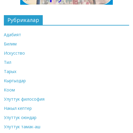
Рубрикалар
Адабият
Билим
Искусство
Тил
Тарых
Кыргыздар
Коом
Улуттук философия
Накыл кептер
Улуттук оюндар
Улуттук тамак-аш