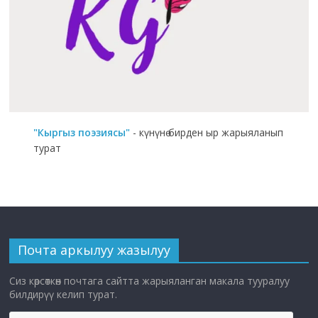
"Кыргыз поэзиясы"
- күнүнө бирден ыр жарыяланып
турат
Почта аркылуу жазылуу
Сиз көрсөткөн почтага сайтта жарыяланган макала тууралуу
билдирүү келип турат.
E-