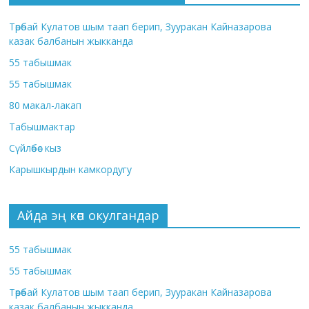
Төрөбай Кулатов шым таап берип, Зууракан Кайназарова
казак балбанын жыкканда
55 табышмак
55 табышмак
80 макал-лакап
Табышмактар
Сүйлөбөс кыз
Карышкырдын камкордугу
Айда эң көп окулгандар
55 табышмак
55 табышмак
Төрөбай Кулатов шым таап берип, Зууракан Кайназарова
казак балбанын жыкканда