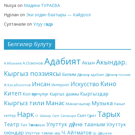
Nusya
on
Мадина ТУРАЕВА
Нұрлан
on
Эки элдин баатыры — Кайдоол
Султанали
on
Улуу сөздөр
Белгилер булуту
Адабият
Акындар.
Акын
А.Осмонов
А.Абыкаев
Кыргыз поэзиясы
Билим
Дүйнөлүк адабият
Дүйнөлүк поэзия
Кино
Инсан
Искусство
Интернет
Ж.Касаболотов
Китеп
Кыргыздар
Кол өнөрчүлүк
Кыргыз даамы
Кыргыз тили
Манас
Музыка
Манасчылар
Накыл
Тарых
Нарк
Сын
кептер
Сүрөт
О. Шакир
Салт
Санжыра
Театр
Улуттук дүйнө тааным
Улуттук
Төкмө акын
Тил
оюндар
Ч. Айтматов
Улуттук тамак-аш
Ш. Дүйшеев