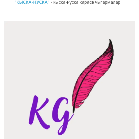
"КЫСКА-НУСКА"
- кыска-нуска карасөз чыгармалар