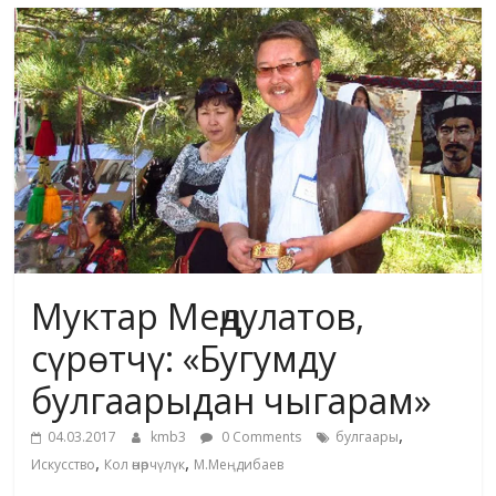
маданияты
жана
адабияты
Муктар Меңдулатов,
сүрөтчү: «Бугумду
булгаарыдан чыгарам»
,
04.03.2017
kmb3
0 Comments
булгаары
,
,
Искусство
Кол өнөрчүлүк
М.Меңдибаев