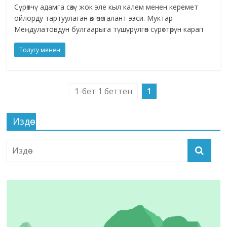
Сүрөтчү адамга сөзү жок эле кыл калем менен керемет
ойлорду тартуулаган өзгөчө талант ээси. Муктар
Меңдулатовдун булгаарыга түшүрүлгөн сүрөттөрүн карап
Толугу менен
1-бет 1 беттен
1
Издөө