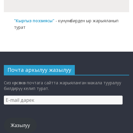
"Кыргыз поэзиясы"
- күнүнө бирден ыр жарыяланып
турат
Почта аркылуу жазылуу
Сиз көрсөткөн почтага сайтта жарыяланган макала тууралуу
билдирүү келип турат.
E-
mail
дарек
Жазылуу