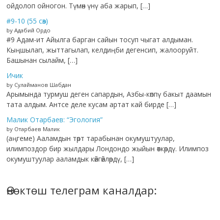
ойдолоп ойногон. Түмөн үнү аба жарып, […]
#9-10 (55 сөз)
by Адабий Ордо
#9 Адам-ит Айылга барган сайын тосуп чыгат алдыман.
Кыңшылап, жыттагылап, келдиңби дегенсип, жалооруйт.
Башынан сылайм, […]
Ичик
by Сулайманов Шабдан
Арымында турмуш деген сапардын, Азбы-көппү бакыт даамын
тата алдым. Антсе деле кусам артат кай бирде […]
Малик Отарбаев: “Эгология”
by Отарбаев Малик
(аңгеме) Ааламдын төрт тарабынан окумуштуулар,
илимпоздор бир жылдары Лондондо жыйын өткөрдү. Илимпоз
окумуштуулар ааламдык көйгөйлөрдү, […]
Өнөктөш телеграм каналдар: