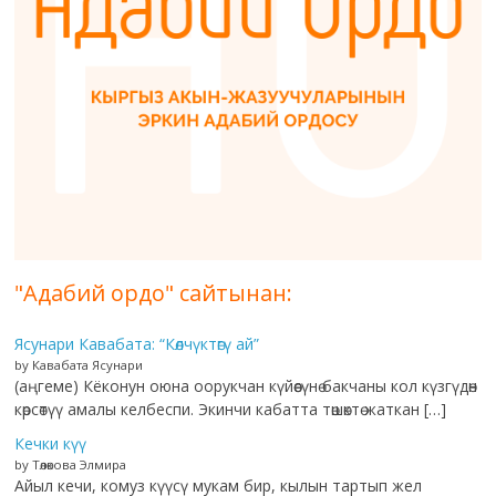
"Адабий ордо" сайтынан:
Ясунари Кавабата: “Көлчүктөгү ай”
by Кавабата Ясунари
(аңгеме) Кёконун оюна оорукчан күйөөсүнө бакчаны кол күзгүдөн
көрсөтүү амалы келбеспи. Экинчи кабатта төшөктө жаткан […]
Кечки күү
by Төлөкова Элмира
Айыл кечи, комуз күүсү мукам бир, кылын тартып жел