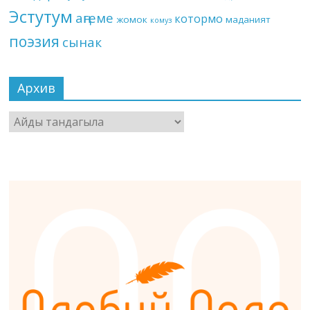
Эстутум
аңгеме
котормо
жомок
маданият
комуз
поэзия
сынак
Архив
Архив