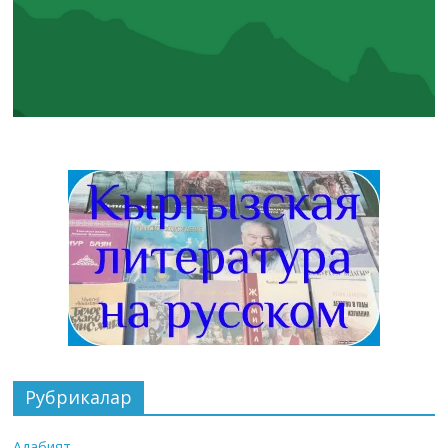
Рубрикалар
Адабият