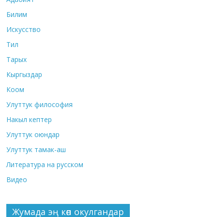
Билим
Искусство
Тил
Тарых
Кыргыздар
Коом
Улуттук философия
Накыл кептер
Улуттук оюндар
Улуттук тамак-аш
Литература на русском
Видео
Жумада эң көп окулгандар