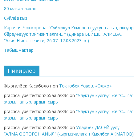
80 макал-лакап
Сүйлөбөс кыз
Карачач Чокморова: “Сүймөнкул Көкөмерен суусуна агып, өпкөсүнө,
бөйрөгүнө суук тийгизип алган…” (Динара БЕЙШЕНАЛИЕВА,
“Азия Ньюс” гезити, 26.07–17.08.2023-ж.)
Табышмактар
Пикирлер
Жыргалбек Касаболот
on
Токтобек Үсөнов. «Олжо»
practicallyperfection2b5aa2e83c
on
“Улуктун күйгөнү” же “С… га”
жазылган ырлардын сыры
practicallyperfection2b5aa2e83c
on
“Улуктун күйгөнү” же “С… га”
жазылган ырлардын сыры
practicallyperfection2b5aa2e83c
on
Уларбек ДАЛЕЙ уулу.
“АЛМА ӨСПӨГӨН АЙЫЛ” (кыргызчалаган Кыялбек АКМАТОВ)