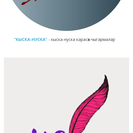
"КЫСКА-НУСКА"
- кыска-нуска карасөз чыгармалар