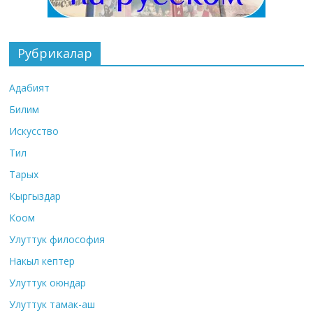
Рубрикалар
Адабият
Билим
Искусство
Тил
Тарых
Кыргыздар
Коом
Улуттук философия
Накыл кептер
Улуттук оюндар
Улуттук тамак-аш