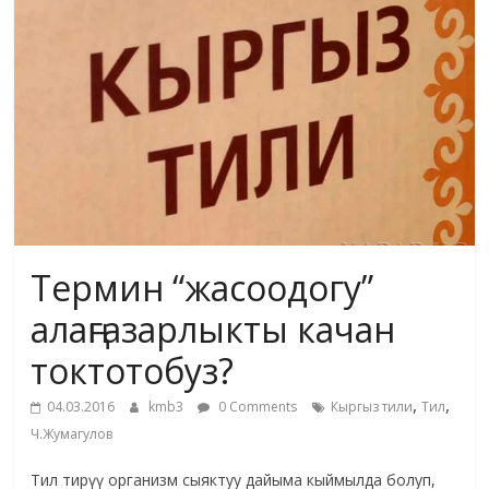
жана
адабияты
Термин “жасоодогу”
алаңгазарлыкты качан
токтотобуз?
,
,
04.03.2016
kmb3
0 Comments
Кыргыз тили
Тил
Ч.Жумагулов
Тил тирүү организм сыяктуу дайыма кыймылда болуп,