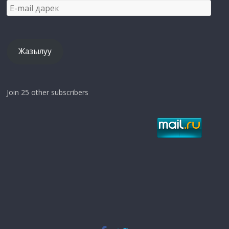
E-
mail
дарек
Жазылуу
Join 25 other subscribers