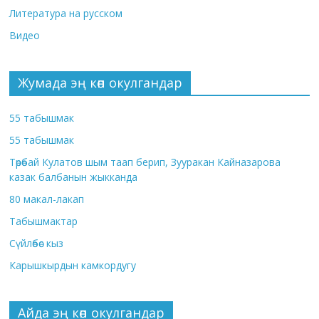
Литература на русском
Видео
Жумада эң көп окулгандар
55 табышмак
55 табышмак
Төрөбай Кулатов шым таап берип, Зууракан Кайназарова
казак балбанын жыкканда
80 макал-лакап
Табышмактар
Сүйлөбөс кыз
Карышкырдын камкордугу
Айда эң көп окулгандар