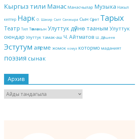
Кыргыз тили
Манас
Музыка
Манасчылар
Накыл
Тарых
Нарк
Сын
кептер
Сүрөт
О. Шакир
Салт
Санжыра
Театр
Улуттук дүйнө тааным
Улуттук
Төкмө акын
Тил
оюндар
Ч. Айтматов
Улуттук тамак-аш
Ш. Дүйшеев
Эстутум
аңгеме
котормо
жомок
маданият
комуз
поэзия
сынак
Архив
Архив