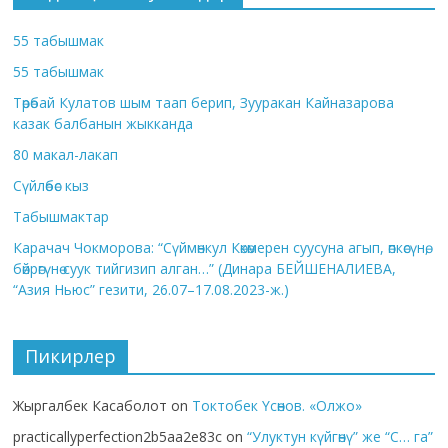
55 табышмак
55 табышмак
Төрөбай Кулатов шым таап берип, Зууракан Кайназарова
казак балбанын жыкканда
80 макал-лакап
Сүйлөбөс кыз
Табышмактар
Карачач Чокморова: “Сүймөнкул Көкөмерен суусуна агып, өпкөсүнө,
бөйрөгүнө суук тийгизип алган…” (Динара БЕЙШЕНАЛИЕВА,
“Азия Ньюс” гезити, 26.07–17.08.2023-ж.)
Пикирлер
Жыргалбек Касаболот
on
Токтобек Үсөнов. «Олжо»
practicallyperfection2b5aa2e83c
on
“Улуктун күйгөнү” же “С… га”