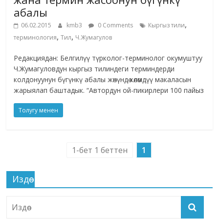
абалы
,
06.02.2015
kmb3
0 Comments
Кыргыз тили
,
,
терминология
Тил
Ч.Жумагулов
Редакциядан: Белгилүү түрколог-терминолог окумуштуу
Ч.Жумагуловдун кыргыз тилиндеги терминдерди
колдонуунун бүгүнкү абалы жөнүндө көлөмдүү макаласын
жарыялап баштадык. “Автордун ой-пикирлери 100 пайыз
Толугу менен
1-бет 1 беттен
1
Издөө