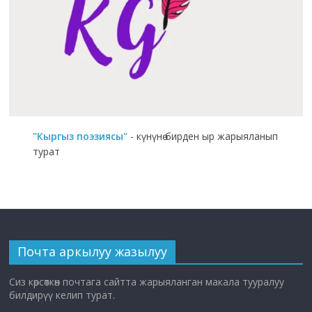
"Кыргыз поэзиясы"
- күнүнө бирден ыр жарыяланып
турат
Почта аркылуу жазылуу
Сиз көрсөткөн почтага сайтта жарыяланган макала тууралуу
билдирүү келип турат.