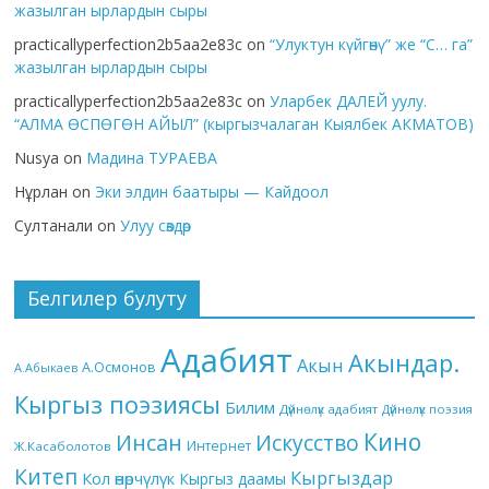
жазылган ырлардын сыры
practicallyperfection2b5aa2e83c
on
“Улуктун күйгөнү” же “С… га”
жазылган ырлардын сыры
practicallyperfection2b5aa2e83c
on
Уларбек ДАЛЕЙ уулу.
“АЛМА ӨСПӨГӨН АЙЫЛ” (кыргызчалаган Кыялбек АКМАТОВ)
Nusya
on
Мадина ТУРАЕВА
Нұрлан
on
Эки элдин баатыры — Кайдоол
Султанали
on
Улуу сөздөр
Белгилер булуту
Адабият
Акындар.
Акын
А.Осмонов
А.Абыкаев
Кыргыз поэзиясы
Билим
Дүйнөлүк адабият
Дүйнөлүк поэзия
Кино
Инсан
Искусство
Интернет
Ж.Касаболотов
Китеп
Кыргыздар
Кол өнөрчүлүк
Кыргыз даамы