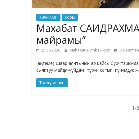
Кичи ТОП
Коом
Махабат САИДРАХМА
майрамы”
25.06.2026
Mahabat Alymbek kyzy
0 Commen
(аңгеме) Шаар аянтынын ар кайсы бурчтарында
сыяктуу майда-чүйдөнүн түрүн сатып, күнүмдүк жа
Толугу менен
1-