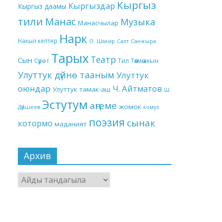
Кыргыз
Кыргыздар
Кыргыз даамы
тили
Манас
Музыка
Манасчылар
Нарк
Накыл кептер
О. Шакир
Салт
Санжыра
Тарых
Театр
Сын
Төкмө акын
Сүрөт
Тил
Улуттук дүйнө тааным
Улуттук
оюндар
Ч. Айтматов
Улуттук тамак-аш
Ш.
Эстутум
аңгеме
жомок
Дүйшеев
комуз
поэзия
сынак
котормо
маданият
Архив
Архив