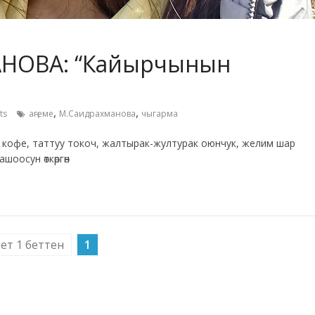
НОВА: “Кайырчынын
,
,
ts
аңгеме
М.Саидрахманова
чыгарма
 кофе, таттуу токоч, жалтырак-жултурак оюнчук, желим шар
шоосун өткөргөн
бет 1 беттен
1