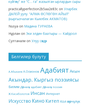
күйгөнү” же “С… га” жазылган ырлардын сыры
practicallyperfection2b5aa2e83c
on
Уларбек
ДАЛЕЙ уулу. “АЛМА ӨСПӨГӨН АЙЫЛ”
(кыргызчалаган Кыялбек АКМАТОВ)
Nusya
on
Мадина ТУРАЕВА
Нұрлан
on
Эки элдин баатыры — Кайдоол
Султанали
on
Улуу сөздөр
Белгилер булуту
Адабият
Акын
А.Осмонов
А.Абыкаев
Акындар. Кыргыз поэзиясы
Билим
Дүйнөлүк адабият
Дүйнөлүк поэзия
Инсан
Интернет
Ж.Касаболотов
Кино
Китеп
Искусство
Кол өнөрчүлүк