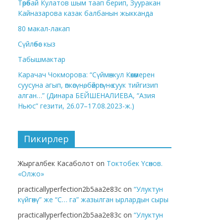
Төрөбай Кулатов шым таап берип, Зууракан
Кайназарова казак балбанын жыкканда
80 макал-лакап
Сүйлөбөс кыз
Табышмактар
Карачач Чокморова: “Сүймөнкул Көкөмерен
суусуна агып, өпкөсүнө, бөйрөгүнө суук тийгизип
алган…” (Динара БЕЙШЕНАЛИЕВА, “Азия
Ньюс” гезити, 26.07–17.08.2023-ж.)
Пикирлер
Жыргалбек Касаболот
on
Токтобек Үсөнов.
«Олжо»
practicallyperfection2b5aa2e83c
on
“Улуктун
күйгөнү” же “С… га” жазылган ырлардын сыры
practicallyperfection2b5aa2e83c
on
“Улуктун