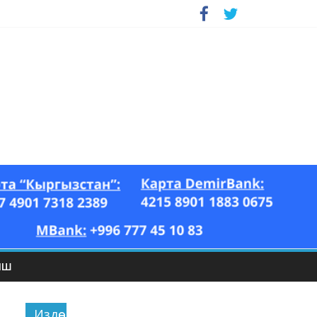
ЫШ
Издөө