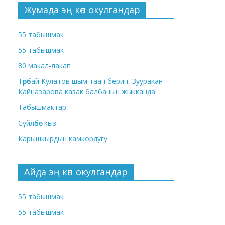
Жумада эң көп окулгандар
55 табышмак
55 табышмак
80 макал-лакап
Төрөбай Кулатов шым таап берип, Зууракан
Кайназарова казак балбанын жыкканда
Табышмактар
Сүйлөбөс кыз
Карышкырдын камкордугу
Айда эң көп окулгандар
55 табышмак
55 табышмак