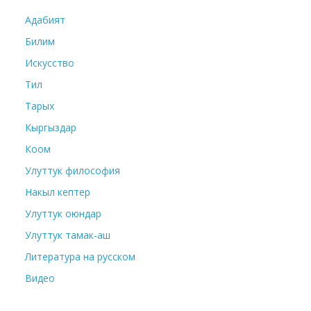
Адабият
Билим
Искусство
Тил
Тарых
Кыргыздар
Коом
Улуттук философия
Накыл кептер
Улуттук оюндар
Улуттук тамак-аш
Литература на русском
Видео