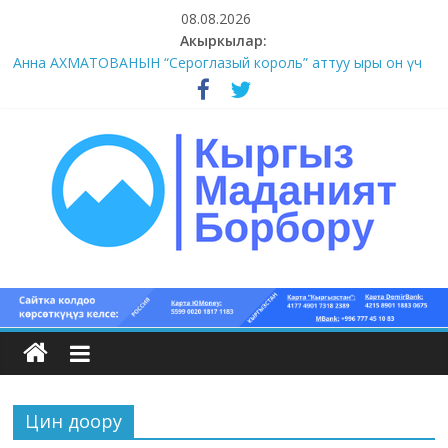
Skip
08.08.2026
to
Акыркылар:
content
Анна АХМАТОВАНЫН “Сероглазый король” аттуу ыры он үч
акындын котормосунда
#11-12 (55 сөз сынагы)
#9-10 (55 сөз сынагы)
#5-8 (55 сөз сынагы)
#1-4 (55 сөз сынагы)
Кыргыз
маданият
борбору
Цин доору
Кыргыз