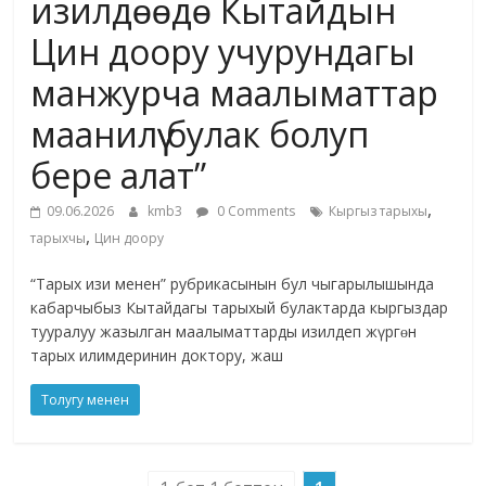
изилдɵɵдɵ Кытайдын
Цин доору учурундагы
манжурча маалыматтар
маанилүү булак болуп
бере алат”
,
09.06.2026
kmb3
0 Comments
Кыргыз тарыхы
,
тарыхчы
Цин доору
“Тарых изи менен” рубрикасынын бул чыгарылышында
кабарчыбыз Кытайдагы тарыхый булактарда кыргыздар
тууралуу жазылган маалыматтарды изилдеп жүргɵн
тарых илимдеринин доктору, жаш
Толугу менен