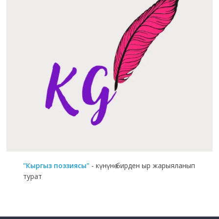
"Кыргыз поэзиясы"
- күнүнө бирден ыр жарыяланып
турат