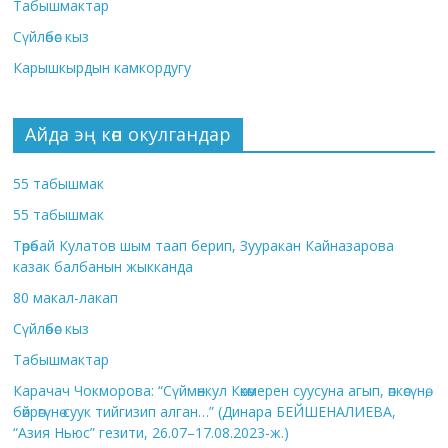
Табышмактар
Сүйлөбөс кыз
Карышкырдын камкордугу
Айда эң көп окулгандар
55 табышмак
55 табышмак
Төрөбай Кулатов шым таап берип, Зууракан Кайназарова
казак балбанын жыкканда
80 макал-лакап
Сүйлөбөс кыз
Табышмактар
Карачач Чокморова: “Сүймөнкул Көкөмерен суусуна агып, өпкөсүнө,
бөйрөгүнө суук тийгизип алган…” (Динара БЕЙШЕНАЛИЕВА,
“Азия Ньюс” гезити, 26.07–17.08.2023-ж.)