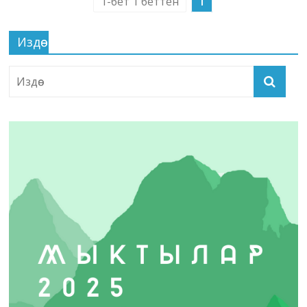
1-бет 1 беттен
1
Издөө