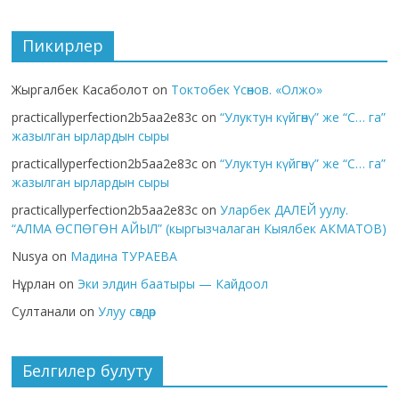
Пикирлер
Жыргалбек Касаболот
on
Токтобек Үсөнов. «Олжо»
practicallyperfection2b5aa2e83c
on
“Улуктун күйгөнү” же “С… га”
жазылган ырлардын сыры
practicallyperfection2b5aa2e83c
on
“Улуктун күйгөнү” же “С… га”
жазылган ырлардын сыры
practicallyperfection2b5aa2e83c
on
Уларбек ДАЛЕЙ уулу.
“АЛМА ӨСПӨГӨН АЙЫЛ” (кыргызчалаган Кыялбек АКМАТОВ)
Nusya
on
Мадина ТУРАЕВА
Нұрлан
on
Эки элдин баатыры — Кайдоол
Султанали
on
Улуу сөздөр
Белгилер булуту