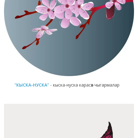
"КЫСКА-НУСКА"
- кыска-нуска карасөз чыгармалар