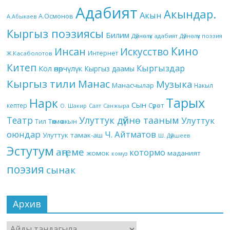
Адабият
Акындар.
Акын
А.Осмонов
А.Абыкаев
Кыргыз поэзиясы
Билим
Дүйнөлүк адабият
Дүйнөлүк поэзия
Кино
Инсан
Искусство
Интернет
Ж.Касаболотов
Китеп
Кыргыздар
Кол өнөрчүлүк
Кыргыз даамы
Кыргыз тили
Манас
Музыка
Манасчылар
Накыл
Тарых
Нарк
Сын
кептер
Сүрөт
О. Шакир
Салт
Санжыра
Театр
Улуттук дүйнө тааным
Улуттук
Төкмө акын
Тил
оюндар
Ч. Айтматов
Улуттук тамак-аш
Ш. Дүйшеев
Эстутум
аңгеме
котормо
жомок
маданият
комуз
поэзия
сынак
Архив
Архив