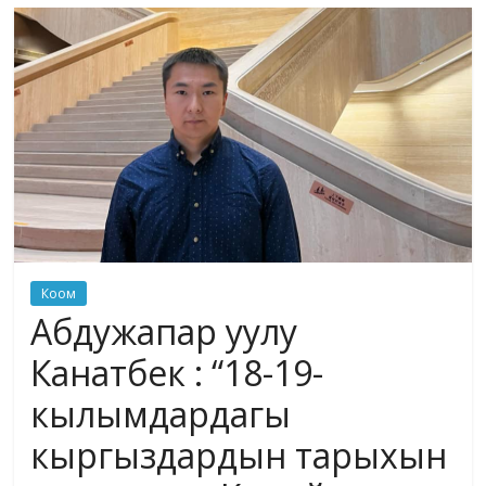
маданияты
жана
адабияты
Коом
Абдужапар уулу
Канатбек : “18-19-
кылымдардагы
кыргыздардын тарыхын