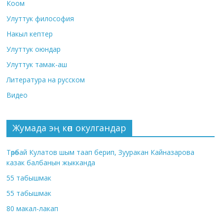
Коом
Улуттук философия
Накыл кептер
Улуттук оюндар
Улуттук тамак-аш
Литература на русском
Видео
Жумада эң көп окулгандар
Төрөбай Кулатов шым таап берип, Зууракан Кайназарова
казак балбанын жыкканда
55 табышмак
55 табышмак
80 макал-лакап