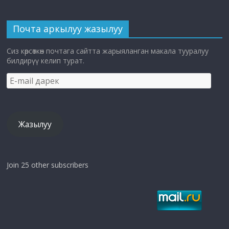
Почта аркылуу жазылуу
Сиз көрсөткөн почтага сайтта жарыяланган макала тууралуу
билдирүү келип турат.
E-
mail
дарек
Жазылуу
Join 25 other subscribers