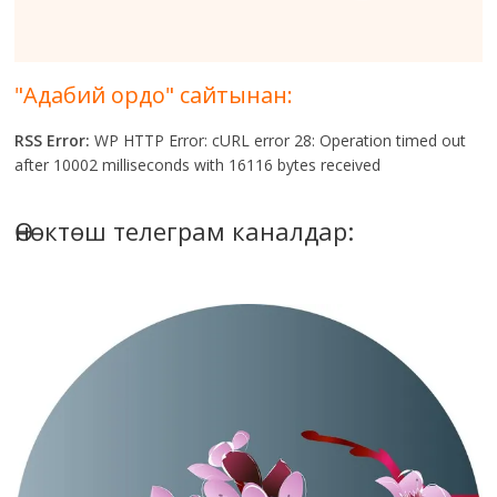
"Адабий ордо" сайтынан:
RSS Error:
WP HTTP Error: cURL error 28: Operation timed out
after 10002 milliseconds with 16116 bytes received
Өнөктөш телеграм каналдар: