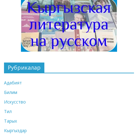
Рубрикалар
Адабият
Билим
Искусство
Тил
Тарых
Кыргыздар