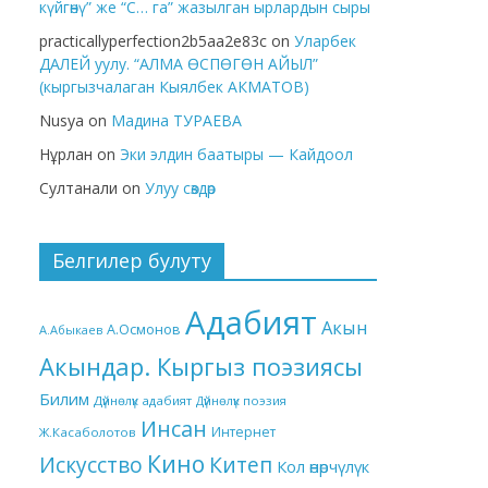
күйгөнү” же “С… га” жазылган ырлардын сыры
practicallyperfection2b5aa2e83c
on
Уларбек
ДАЛЕЙ уулу. “АЛМА ӨСПӨГӨН АЙЫЛ”
(кыргызчалаган Кыялбек АКМАТОВ)
Nusya
on
Мадина ТУРАЕВА
Нұрлан
on
Эки элдин баатыры — Кайдоол
Султанали
on
Улуу сөздөр
Белгилер булуту
Адабият
Акын
А.Осмонов
А.Абыкаев
Акындар. Кыргыз поэзиясы
Билим
Дүйнөлүк адабият
Дүйнөлүк поэзия
Инсан
Интернет
Ж.Касаболотов
Кино
Китеп
Искусство
Кол өнөрчүлүк