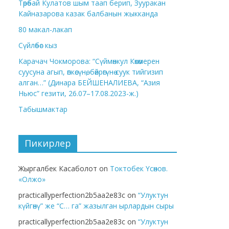
Төрөбай Кулатов шым таап берип, Зууракан
Кайназарова казак балбанын жыкканда
80 макал-лакап
Сүйлөбөс кыз
Карачач Чокморова: “Сүймөнкул Көкөмерен
суусуна агып, өпкөсүнө, бөйрөгүнө суук тийгизип
алган…” (Динара БЕЙШЕНАЛИЕВА, “Азия
Ньюс” гезити, 26.07–17.08.2023-ж.)
Табышмактар
Пикирлер
Жыргалбек Касаболот
on
Токтобек Үсөнов.
«Олжо»
practicallyperfection2b5aa2e83c
on
“Улуктун
күйгөнү” же “С… га” жазылган ырлардын сыры
practicallyperfection2b5aa2e83c
on
“Улуктун