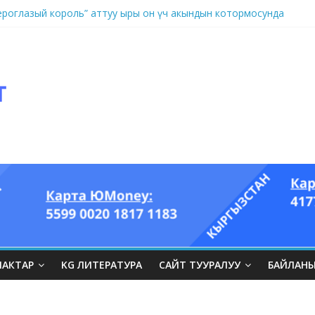
оглазый король” аттуу ыры он үч акындын котормосунда
ЛАКТАР
KG ЛИТЕРАТУРА
САЙТ ТУУРАЛУУ
БАЙЛАН