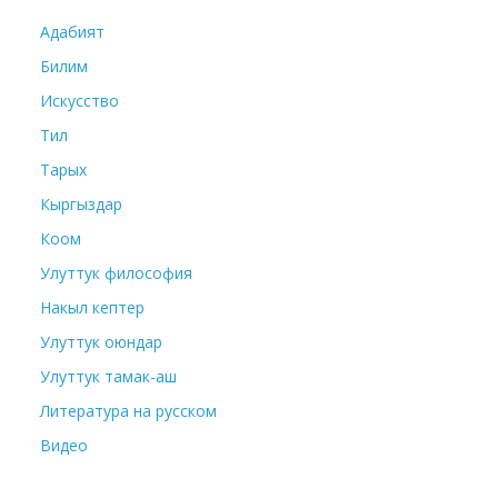
Адабият
Билим
Искусство
Тил
Тарых
Кыргыздар
Коом
Улуттук философия
Накыл кептер
Улуттук оюндар
Улуттук тамак-аш
Литература на русском
Видео