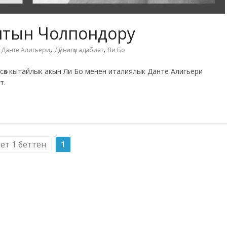
тын Чолпондору
,
,
,
Данте Алигьери
Дүйнөлүк адабият
Ли Бо
сөз кытайлык акын Ли Бо менен италиялык Данте Алигьери
т.
бет 1 беттен
1