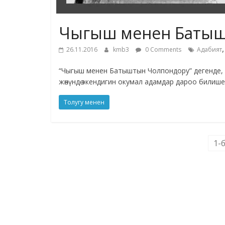
Чыгыш менен Батыш
26.11.2016
kmb3
0 Comments
Адабият
“Чыгыш менен Батыштын Чолпондору” дегенде, 
жөнүндө экендигин окумал адамдар дароо билише
Толугу менен
1-