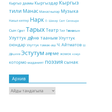
Кыргыз
Кыргыздар
Кыргыз даамы
тили
Манас
Музыка
Манасчылар
Нарк
Накыл кептер
О. Шакир
Салт
Санжыра
Тарых
Театр
Сын
Төкмө акын
Сүрөт
Тил
Улуттук дүйнө тааным
Улуттук
оюндар
Ч. Айтматов
Улуттук тамак-аш
Ш.
Эстутум
аңгеме
жомок
Дүйшеев
комуз
поэзия
сынак
котормо
маданият
Архив
Архив