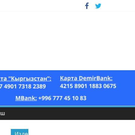
ЫШ
Издөө