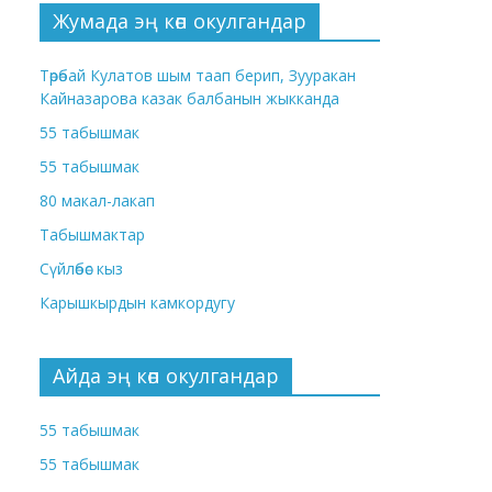
Жумада эң көп окулгандар
Төрөбай Кулатов шым таап берип, Зууракан
Кайназарова казак балбанын жыкканда
55 табышмак
55 табышмак
80 макал-лакап
Табышмактар
Сүйлөбөс кыз
Карышкырдын камкордугу
Айда эң көп окулгандар
55 табышмак
55 табышмак