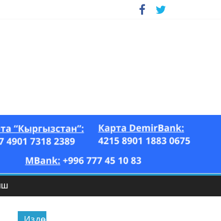
ЫШ
Издөө