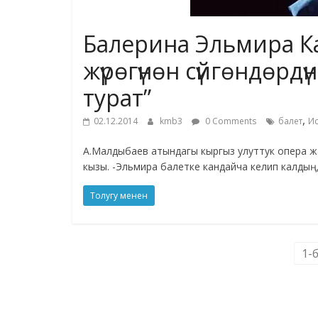
Балерина Эльмира Ка
жүрөгүнөн сүйгөндөрдү
турат”
,
02.12.2014
kmb3
0 Comments
балет
Ис
А.Малдыбаев атындагы кыргыз улуттук опера ж
кызы. -Эльмира балетке кандайча келип калдың, 
Толугу менен
1-