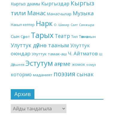
Кыргыз
Кыргыздар
Кыргыз даамы
тили
Манас
Музыка
Манасчылар
Нарк
Накыл кептер
О. Шакир
Салт
Санжыра
Тарых
Театр
Сын
Төкмө акын
Сүрөт
Тил
Улуттук дүйнө тааным
Улуттук
оюндар
Ч. Айтматов
Улуттук тамак-аш
Ш.
Эстутум
аңгеме
жомок
Дүйшеев
комуз
поэзия
сынак
котормо
маданият
Архив
Архив