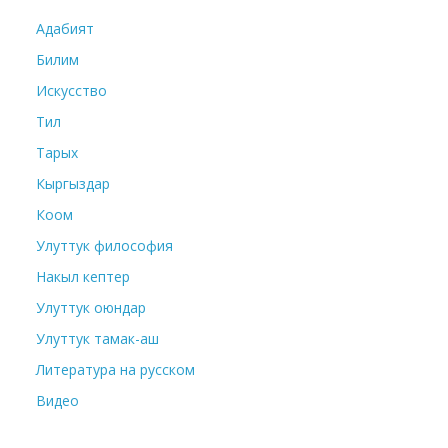
Адабият
Билим
Искусство
Тил
Тарых
Кыргыздар
Коом
Улуттук философия
Накыл кептер
Улуттук оюндар
Улуттук тамак-аш
Литература на русском
Видео