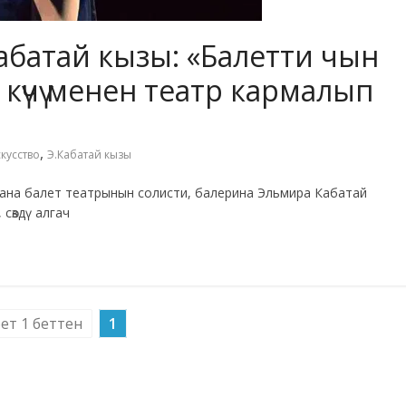
батай кызы: «Балетти чын
н күчү менен театр кармалып
,
кусство
Э.Кабатай кызы
ана балет театрынын солисти, балерина Эльмира Кабатай
сөздү алгач
бет 1 беттен
1