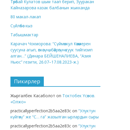
Төрөбай Кулатов шым таап берип, Зууракан
Кайназарова казак балбанын жыкканда
80 макал-лакап
Сүйлөбөс кыз
Табышмактар
Карачач Чокморова: “Сүймөнкул Көкөмерен
суусуна агып, өпкөсүнө, бөйрөгүнө суук тийгизип
алган…” (Динара БЕЙШЕНАЛИЕВА, “Азия
Ньюс” гезити, 26.07–17.08.2023-ж.)
Пикирлер
Жыргалбек Касаболот
on
Токтобек Үсөнов.
«Олжо»
practicallyperfection2b5aa2e83c
on
“Улуктун
күйгөнү” же “С… га” жазылган ырлардын сыры
practicallyperfection2b5aa2e83c
on
“Улуктун