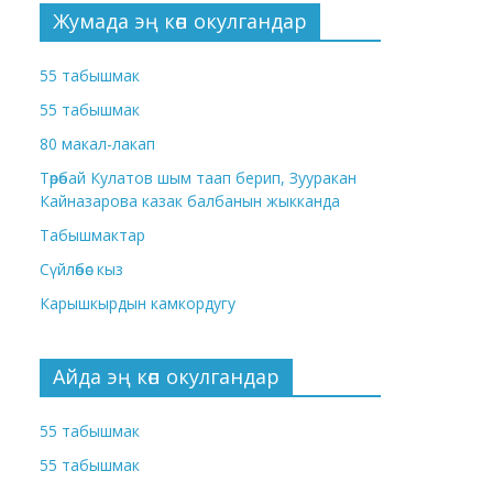
Жумада эң көп окулгандар
55 табышмак
55 табышмак
80 макал-лакап
Төрөбай Кулатов шым таап берип, Зууракан
Кайназарова казак балбанын жыкканда
Табышмактар
Сүйлөбөс кыз
Карышкырдын камкордугу
Айда эң көп окулгандар
55 табышмак
55 табышмак