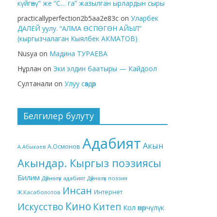
күйгөнү” же “С… га” жазылган ырлардын сыры
practicallyperfection2b5aa2e83c
on
Уларбек
ДАЛЕЙ уулу. “АЛМА ӨСПӨГӨН АЙЫЛ”
(кыргызчалаган Кыялбек АКМАТОВ)
Nusya
on
Мадина ТУРАЕВА
Нұрлан
on
Эки элдин баатыры — Кайдоол
Султанали
on
Улуу сөздөр
Белгилер булуту
Адабият
Акын
А.Осмонов
А.Абыкаев
Акындар. Кыргыз поэзиясы
Билим
Дүйнөлүк адабият
Дүйнөлүк поэзия
Инсан
Интернет
Ж.Касаболотов
Кино
Китеп
Искусство
Кол өнөрчүлүк