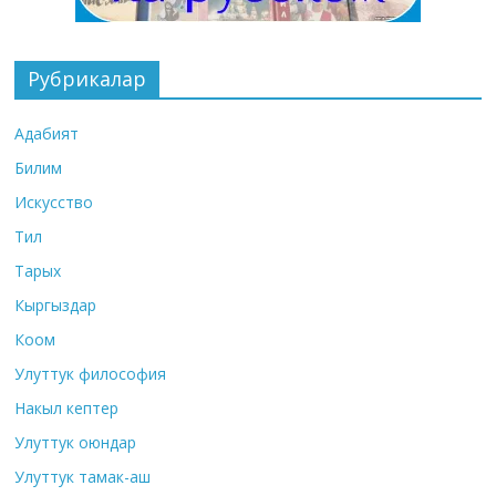
Рубрикалар
Адабият
Билим
Искусство
Тил
Тарых
Кыргыздар
Коом
Улуттук философия
Накыл кептер
Улуттук оюндар
Улуттук тамак-аш