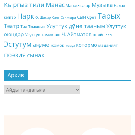
Кыргыз тили
Манас
Музыка
Манасчылар
Накыл
Тарых
Нарк
Сын
кептер
Сүрөт
О. Шакир
Салт
Санжыра
Театр
Улуттук дүйнө тааным
Улуттук
Төкмө акын
Тил
оюндар
Ч. Айтматов
Улуттук тамак-аш
Ш. Дүйшеев
Эстутум
аңгеме
котормо
жомок
маданият
комуз
поэзия
сынак
Архив
Архив