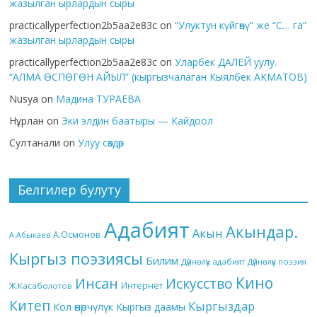
жазылган ырлардын сыры
practicallyperfection2b5aa2e83c
on
“Улуктун күйгөнү” же “С… га”
жазылган ырлардын сыры
practicallyperfection2b5aa2e83c
on
Уларбек ДАЛЕЙ уулу.
“АЛМА ӨСПӨГӨН АЙЫЛ” (кыргызчалаган Кыялбек АКМАТОВ)
Nusya
on
Мадина ТУРАЕВА
Нұрлан
on
Эки элдин баатыры — Кайдоол
Султанали
on
Улуу сөздөр
Белгилер булуту
Адабият
Акындар.
Акын
А.Осмонов
А.Абыкаев
Кыргыз поэзиясы
Билим
Дүйнөлүк адабият
Дүйнөлүк поэзия
Кино
Инсан
Искусство
Интернет
Ж.Касаболотов
Китеп
Кыргыздар
Кол өнөрчүлүк
Кыргыз даамы