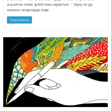
жасалган назик флейтаны карматып. – Муну ал да,
алыскы сапарларда элди
Толугу менен