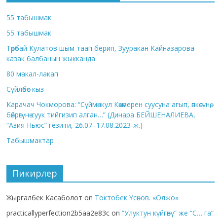
55 табышмак
55 табышмак
Төрөбай Кулатов шым таап берип, Зууракан Кайназарова
казак балбанын жыкканда
80 макал-лакап
Сүйлөбөс кыз
Карачач Чокморова: “Сүймөнкул Көкөмерен суусуна агып, өпкөсүнө,
бөйрөгүнө суук тийгизип алган…” (Динара БЕЙШЕНАЛИЕВА,
“Азия Ньюс” гезити, 26.07–17.08.2023-ж.)
Табышмактар
Пикирлер
Жыргалбек Касаболот
on
Токтобек Үсөнов. «Олжо»
practicallyperfection2b5aa2e83c
on
“Улуктун күйгөнү” же “С… га”