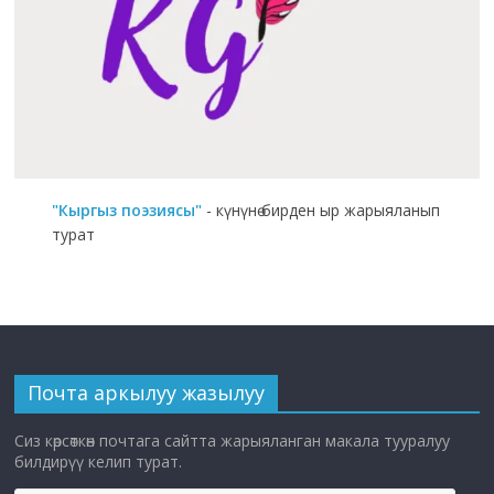
"Кыргыз поэзиясы"
- күнүнө бирден ыр жарыяланып
турат
Почта аркылуу жазылуу
Сиз көрсөткөн почтага сайтта жарыяланган макала тууралуу
билдирүү келип турат.