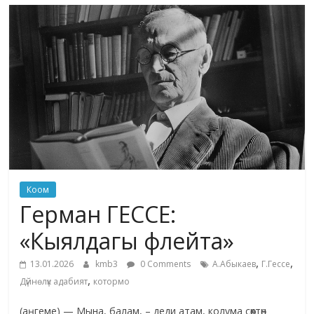
маданияты
жана
адабияты
Коом
Герман ГЕССЕ:
«Кыялдагы флейта»
,
,
13.01.2026
kmb3
0 Comments
А.Абыкаев
Г.Гессе
,
Дүйнөлүк адабият
котормо
(аңгеме) — Мына, балам, – деди атам, колума сөөктөн