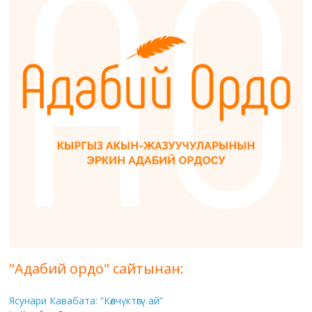
"Адабий ордо" сайтынан:
Ясунари Кавабата: “Көлчүктөгү ай”