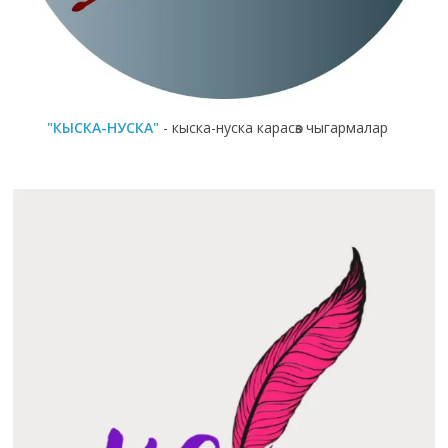
"КЫСКА-НУСКА"
- кыска-нуска карасөз чыгармалар