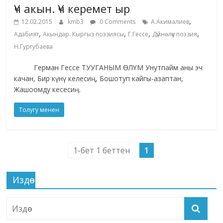
Үч акын. Үч керемет ыр
,
12.02.2015
kmb3
0 Comments
А.Акималиев
,
,
,
,
Адабият
Акындар. Кыргыз поэзиясы
Г.Гессе
Дүйнөлүк поэзия
Н.Гургубаева
Герман Гессе ТУУГАНЫМ ӨЛҮМ Унутпайм аны эч
качан, Бир күнү келесиң, Бошотуп кайгы-азаптан,
Жашоомду кесесиң.
Толугу менен
1-бет 1 беттен
1
Издөө