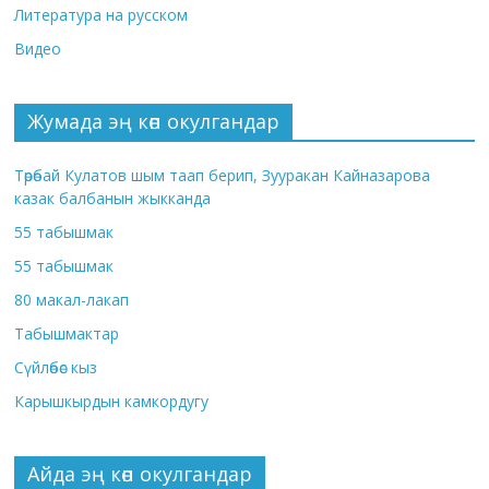
Литература на русском
Видео
Жумада эң көп окулгандар
Төрөбай Кулатов шым таап берип, Зууракан Кайназарова
казак балбанын жыкканда
55 табышмак
55 табышмак
80 макал-лакап
Табышмактар
Сүйлөбөс кыз
Карышкырдын камкордугу
Айда эң көп окулгандар