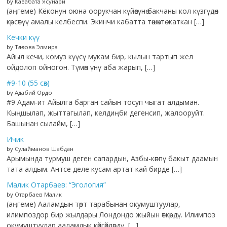
by Кавабата Ясунари
(аңгеме) Кёконун оюна оорукчан күйөөсүнө бакчаны кол күзгүдөн
көрсөтүү амалы келбеспи. Экинчи кабатта төшөктө жаткан […]
Кечки күү
by Төлөкова Элмира
Айыл кечи, комуз күүсү мукам бир, кылын тартып жел
ойдолоп ойногон. Түмөн үнү аба жарып, […]
#9-10 (55 сөз)
by Адабий Ордо
#9 Адам-ит Айылга барган сайын тосуп чыгат алдыман.
Кыңшылап, жыттагылап, келдиңби дегенсип, жалооруйт.
Башынан сылайм, […]
Ичик
by Сулайманов Шабдан
Арымында турмуш деген сапардын, Азбы-көппү бакыт даамын
тата алдым. Антсе деле кусам артат кай бирде […]
Малик Отарбаев: “Эгология”
by Отарбаев Малик
(аңгеме) Ааламдын төрт тарабынан окумуштуулар,
илимпоздор бир жылдары Лондондо жыйын өткөрдү. Илимпоз
окумуштуулар ааламдык көйгөйлөрдү, […]