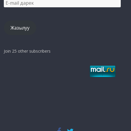
E-
mail
дарек
Жазылуу
Join 25 other subscribers