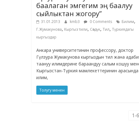
баалаган эмгегим эң баалуу
сыйлыктан жогору”
,
31.01.2013
kmb3
0 Comments
Билим
,
,
,
,
Г.Жумакунова
Кыргыз тили
Сөздүк
Тил
Түркиядагы
кыргыздар
Анкара университетинин профессору, доктор
Гүлзура Жумакунова кыргыздын тил жана адаби
таануу илимдерине бараандуу салым кошуу мен
Кыргызстан-Түркия мамлекеттеринин арасында
илим,
Толугу менен
1-