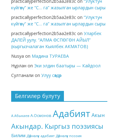
practicallyperfection2b5aa2e83c
on
“Улуктун
күйгөнү” же “С… га” жазылган ырлардын сыры
practicallyperfection2b5aa2e83c
on
“Улуктун
күйгөнү” же “С… га” жазылган ырлардын сыры
practicallyperfection2b5aa2e83c
on
Уларбек
ДАЛЕЙ уулу. “АЛМА ӨСПӨГӨН АЙЫЛ”
(кыргызчалаган Кыялбек АКМАТОВ)
Nusya
on
Мадина ТУРАЕВА
Нұрлан
on
Эки элдин баатыры — Кайдоол
Султанали
on
Улуу сөздөр
Белгилер булуту
Адабият
Акын
А.Осмонов
А.Абыкаев
Акындар. Кыргыз поэзиясы
Билим
Дүйнөлүк адабият
Дүйнөлүк поэзия