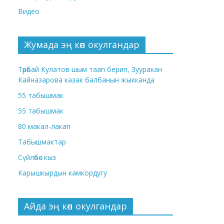
Видео
Жумада эң көп окулгандар
Төрөбай Кулатов шым таап берип, Зууракан
Кайназарова казак балбанын жыкканда
55 табышмак
55 табышмак
80 макал-лакап
Табышмактар
Сүйлөбөс кыз
Карышкырдын камкордугу
Айда эң көп окулгандар