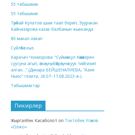
55 табышмак
55 табышмак
Төрөбай Кулатов шым таап берип, Зууракан
Кайназарова казак балбанын жыкканда
80 макал-лакап
Сүйлөбөс кыз
Карачач Чокморова: “Сүймөнкул Көкөмерен
суусуна агып, өпкөсүнө, бөйрөгүнө суук тийгизип
алган…” (Динара БЕЙШЕНАЛИЕВА, “Азия
Ньюс” гезити, 26.07–17.08.2023-ж.)
Табышмактар
Пикирлер
Жыргалбек Касаболот
on
Токтобек Үсөнов.
«Олжо»