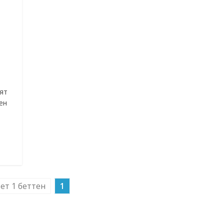
ят
ен
бет 1 беттен
1