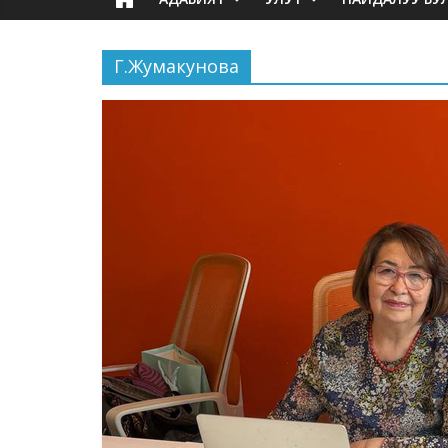
Г.Жумакунова