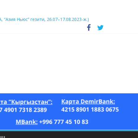
А, “Азия Ньюс” гезити, 26.07–17.08.2023-ж.)
ЫШ