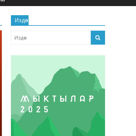
Издөө