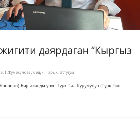
 жигити даярдаган “Кыргыз
,
,
,
,
ов
Г.Жумакунова
Сөздүк
Тарых
Эстутум
Жапанов) Бир изилдөөм үчүн Түрк Тил Курумунун (Түрк Тил