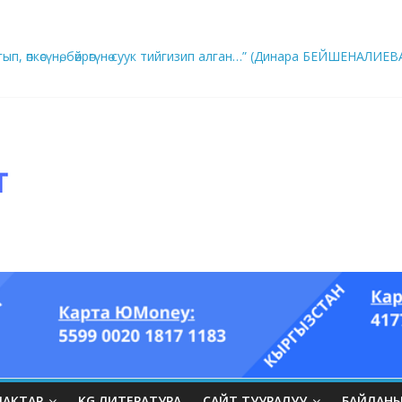
ып, өпкөсүнө, бөйрөгүнө суук тийгизип алган…” (Динара БЕЙШЕНАЛИЕВ
ры он үч акындын котормосунда
ЛАКТАР
KG ЛИТЕРАТУРА
САЙТ ТУУРАЛУУ
БАЙЛАН