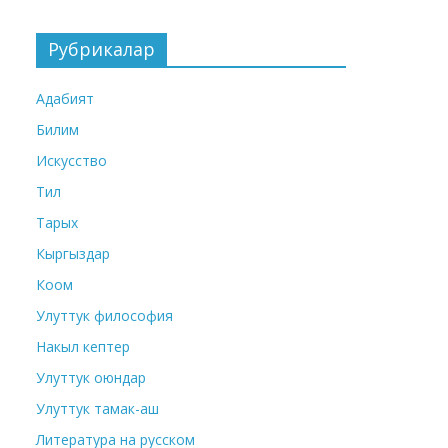
Рубрикалар
Адабият
Билим
Искусство
Тил
Тарых
Кыргыздар
Коом
Улуттук философия
Накыл кептер
Улуттук оюндар
Улуттук тамак-аш
Литература на русском