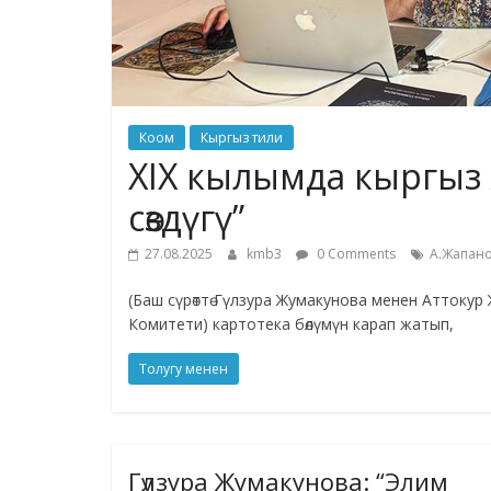
Коом
Кыргыз тили
XIX кылымда кыргыз
сөздүгү”
27.08.2025
kmb3
0 Comments
А.Жапан
(Баш сүрөттө Гүлзура Жумакунова менен Аттокур 
Комитети) картотека бөлүмүн карап жатып,
Толугу менен
Гүлзура Жумакунова: “Элим