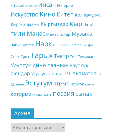
Инсан
Интернет
Ж.Касаболотов
Кино
Китеп
Искусство
Кол өнөрчүлүк
Кыргыз
Кыргыздар
Кыргыз даамы
тили
Манас
Музыка
Манасчылар
Нарк
Накыл кептер
О. Шакир
Салт
Санжыра
Тарых
Театр
Сын
Төкмө акын
Сүрөт
Тил
Улуттук дүйнө тааным
Улуттук
оюндар
Ч. Айтматов
Улуттук тамак-аш
Ш.
Эстутум
аңгеме
жомок
Дүйшеев
комуз
поэзия
сынак
котормо
маданият
Архив
Архив