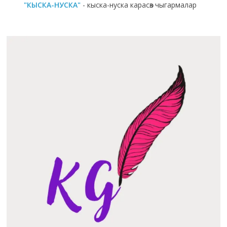
"КЫСКА-НУСКА"
- кыска-нуска карасөз чыгармалар