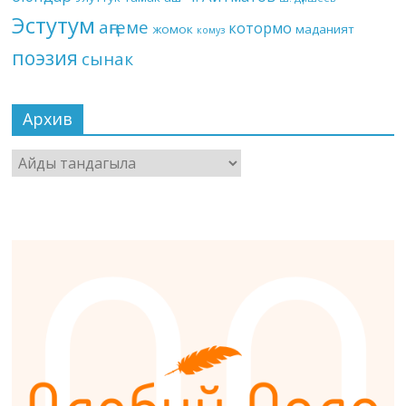
Эстутум
аңгеме
котормо
жомок
маданият
комуз
поэзия
сынак
Архив
Архив