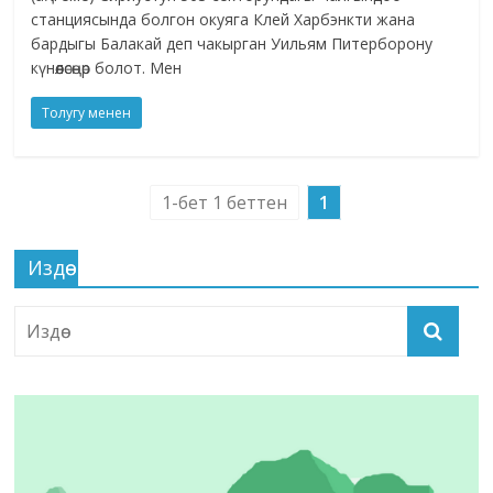
станциясында болгон окуяга Клей Харбэнкти жана
бардыгы Балакай деп чакырган Уильям Питерборону
күнөөлөсөңөр болот. Мен
Толугу менен
1-бет 1 беттен
1
Издөө