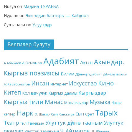
Nusya
on
Мадина ТУРАЕВА
Нұрлан
on
Эки элдин баатыры — Кайдоол
Султанали
on
Улуу сөздөр
Белгилер булуту
Адабият
Акындар.
Акын
А.Осмонов
А.Абыкаев
Кыргыз поэзиясы
Билим
Дүйнөлүк адабият
Дүйнөлүк поэзия
Кино
Инсан
Искусство
Интернет
Ж.Касаболотов
Китеп
Кыргыздар
Кол өнөрчүлүк
Кыргыз даамы
Кыргыз тили
Манас
Музыка
Манасчылар
Накыл
Тарых
Нарк
Сын
кептер
Сүрөт
О. Шакир
Салт
Санжыра
Театр
Улуттук дүйнө тааным
Улуттук
Төкмө акын
Тил
оюндар
Ч. Айтматов
Улуттук тамак-аш
Ш. Дүйшеев