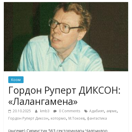
маданияты
жана
адабияты
Коом
Гордон Руперт ДИКСОН:
«Лалангамена»
,
,
20.10.2025
kmb3
0 Comments
Адабият
аңгеме
,
,
,
Гордон Руперт Диксон
котормо
М.Токоев
фантастика
(аңгеме) Сириустун 563 секторундагы Чалгындоо