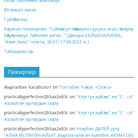
казак балбанын жыкканда
80 макал-лакап
Сүйлөбөс кыз
Карачач Чокморова: “Сүймөнкул Көкөмерен суусуна агып, өпкөсүнө,
бөйрөгүнө суук тийгизип алган…” (Динара БЕЙШЕНАЛИЕВА,
“Азия Ньюс” гезити, 26.07–17.08.2023-ж.)
Табышмактар
Пикирлер
Жыргалбек Касаболот
on
Токтобек Үсөнов. «Олжо»
practicallyperfection2b5aa2e83c
on
“Улуктун күйгөнү” же “С… га”
жазылган ырлардын сыры
practicallyperfection2b5aa2e83c
on
“Улуктун күйгөнү” же “С… га”
жазылган ырлардын сыры
practicallyperfection2b5aa2e83c
on
Уларбек ДАЛЕЙ уулу.
“АЛМА ӨСПӨГӨН АЙЫЛ” (кыргызчалаган Кыялбек АКМАТОВ)