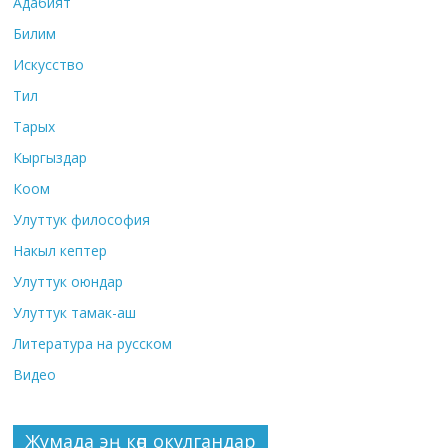
Адабият
Билим
Искусство
Тил
Тарых
Кыргыздар
Коом
Улуттук философия
Накыл кептер
Улуттук оюндар
Улуттук тамак-аш
Литература на русском
Видео
Жумада эң көп окулгандар