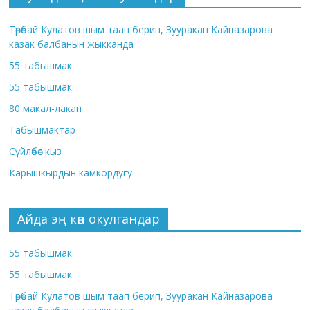
Төрөбай Кулатов шым таап берип, Зууракан Кайназарова
казак балбанын жыкканда
55 табышмак
55 табышмак
80 макал-лакап
Табышмактар
Сүйлөбөс кыз
Карышкырдын камкордугу
Айда эң көп окулгандар
55 табышмак
55 табышмак
Төрөбай Кулатов шым таап берип, Зууракан Кайназарова