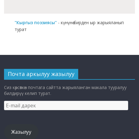
"Кыргыз поэзиясы"
- күнүнө бирден ыр жарыяланып
турат
Почта аркылуу жазылуу
Сиз көрсөткөн почтага сайтта жарыяланган макала тууралуу
билдирүү келип турат.
E-
mail
дарек
Жазылуу