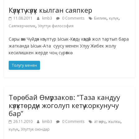
Күлүктү күлүк кылган саяпкер
,
,
11.08.2011
kmb3
0 Comments
Билим
күлүк
,
Саяпкерчилик
Улуттук философия
Сары өзөн Чүйдөн көгүлтүр Ысык-Көлдү көздөй жол тартып бара
жатканда Ысык-Ата суусу менен Улуу Жибек жолу
кесилишкен жерде чоң сүрөткө
Толугу менен
Төрөбай Өмүрзаков: “Таза кандуу
күлүктөрдүн жоголуп кетүү коркунучу
бар”
,
,
26.11.2010
kmb3
0 Comments
ат өнөрү
жылкы
,
күлүк
Улуттук оюндар