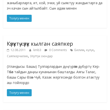
жаныбарларга, ит, кой, эчки, уй сыяктуу жандыктарга да
эч качан сын айтылбайт. Сын адам менен
Толугу менен
Күлүктү күлүк кылган саяпкер
,
,
12.08.2011
kmb3
0 Comments
Билим
күлүк
,
Саяпкерчилик
Улуттук оюндар
(Уландысы. Башы) Тулпарлардын дүңгүрөгөн дүбүртү Кер-
Төбөл тайдын даңкы кунанынан башталды. Аягы Талас,
башы Сары Өзөн-Чүй, Казак жергесинде болгон атактуу
аш-тойлордо
Толугу менен