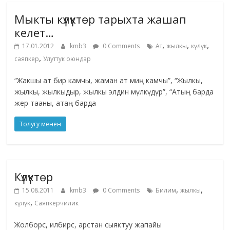
Мыкты күлүктөр тарыхта жашап
келет…
,
,
,
17.01.2012
kmb3
0 Comments
Ат
жылкы
күлүк
,
саяпкер
Улуттук оюндар
“Жакшы ат бир камчы, жаман ат миң камчы”, “Жылкы,
жылкы, жылкыдыр, жылкы элдин мүлкүдүр”, “Атың барда
жер тааны, атаң барда
Толугу менен
Күлүктөр
,
,
15.08.2011
kmb3
0 Comments
Билим
жылкы
,
күлүк
Саяпкерчилик
Жолборс, илбирс, арстан сыяктуу жапайы