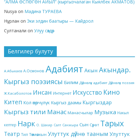
“АЛМА ӨСПӨГӨН АЙЫЛ” (кыргызчалаган Кыялбек АКМАТОВ)
Nusya
on
Мадина ТУРАЕВА
Нұрлан
on
Эки элдин баатыры — Кайдоол
Султанали
on
Улуу сөздөр
Белгилер булуту
Адабият
Акындар.
Акын
А.Осмонов
А.Абыкаев
Кыргыз поэзиясы
Билим
Дүйнөлүк адабият
Дүйнөлүк поэзия
Кино
Инсан
Искусство
Интернет
Ж.Касаболотов
Китеп
Кыргыздар
Кол өнөрчүлүк
Кыргыз даамы
Кыргыз тили
Манас
Музыка
Манасчылар
Накыл
Тарых
Нарк
Сын
кептер
Сүрөт
О. Шакир
Салт
Санжыра
Театр
Улуттук дүйнө тааным
Улуттук
Төкмө акын
Тил