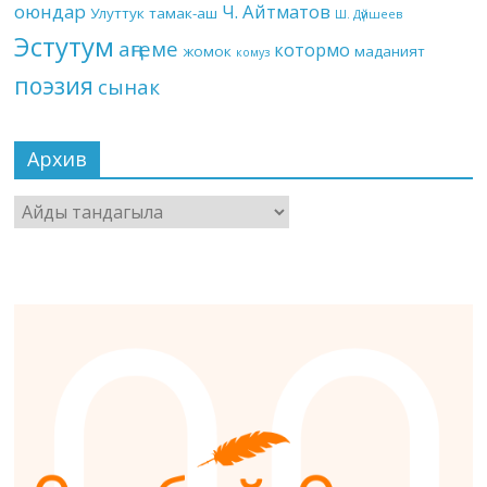
оюндар
Ч. Айтматов
Улуттук тамак-аш
Ш. Дүйшеев
Эстутум
аңгеме
котормо
жомок
маданият
комуз
поэзия
сынак
Архив
Архив