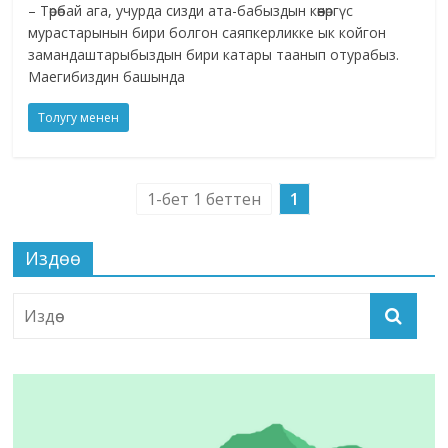
– Төрөбай ага, учурда сизди ата-бабыздын көөнөргүс
мурастарынын бири болгон саяпкерликке ык койгон
замандаштарыбыздын бири катары таанып отурабыз.
Маегибиздин башында
Толугу менен
1-бет 1 беттен
1
Издөө