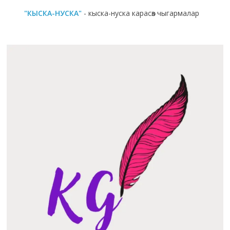
"КЫСКА-НУСКА"
- кыска-нуска карасөз чыгармалар