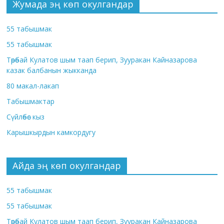
Жумада эң көп окулгандар
55 табышмак
55 табышмак
Төрөбай Кулатов шым таап берип, Зууракан Кайназарова
казак балбанын жыкканда
80 макал-лакап
Табышмактар
Сүйлөбөс кыз
Карышкырдын камкордугу
Айда эң көп окулгандар
55 табышмак
55 табышмак
Төрөбай Кулатов шым таап берип, Зууракан Кайназарова