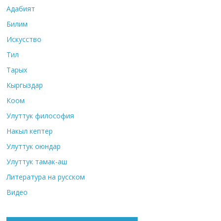
Адабият
Билим
Искусство
Тил
Тарых
Кыргыздар
Коом
Улуттук философия
Накыл кептер
Улуттук оюндар
Улуттук тамак-аш
Литература на русском
Видео