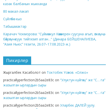
казак балбанын жыкканда
80 макал-лакап
Сүйлөбөс кыз
Табышмактар
Карачач Чокморова: “Сүймөнкул Көкөмерен суусуна агып, өпкөсүнө,
бөйрөгүнө суук тийгизип алган…” (Динара БЕЙШЕНАЛИЕВА,
“Азия Ньюс” гезити, 26.07–17.08.2023-ж.)
Пикирлер
Жыргалбек Касаболот
on
Токтобек Үсөнов. «Олжо»
practicallyperfection2b5aa2e83c
on
“Улуктун күйгөнү” же “С… га”
жазылган ырлардын сыры
practicallyperfection2b5aa2e83c
on
“Улуктун күйгөнү” же “С… га”
жазылган ырлардын сыры
practicallyperfection2b5aa2e83c
on
Уларбек ДАЛЕЙ уулу.