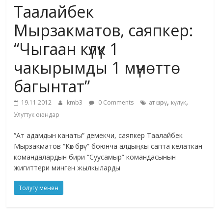
Таалайбек
жана
адабияты
Мырзакматов, саяпкер:
“Чыгаан күлүк 1
чакырымды 1 мүнөттө
багынтат”
,
,
19.11.2012
kmb3
0 Comments
ат өнөрү
күлүк
Улуттук оюндар
“Ат адамдын канаты” демекчи, саяпкер Таалайбек
Мырзакматов “Көк бөрү” боюнча алдыңкы сапта келаткан
командалардын бири “Суусамыр” командасынын
жигиттери минген жылкыларды
Толугу менен