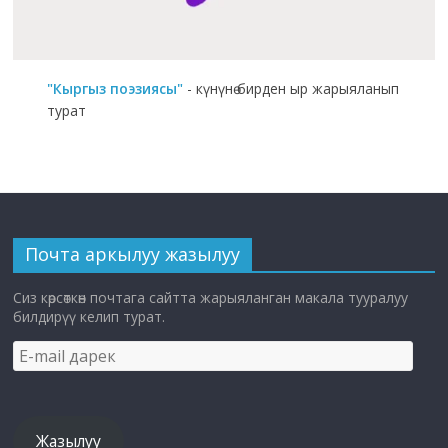
"Кыргыз поэзиясы"
- күнүнө бирден ыр жарыяланып
турат
Почта аркылуу жазылуу
Сиз көрсөткөн почтага сайтта жарыяланган макала тууралуу
билдирүү келип турат.
E-
mail
дарек
Жазылуу