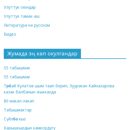
Улуттук оюндар
Улуттук тамак-аш
Литература на русском
Видео
Жумада эң көп окулгандар
55 табышмак
55 табышмак
Төрөбай Кулатов шым таап берип, Зууракан Кайназарова
казак балбанын жыкканда
80 макал-лакап
Табышмактар
Сүйлөбөс кыз
Карышкырдын камкордугу