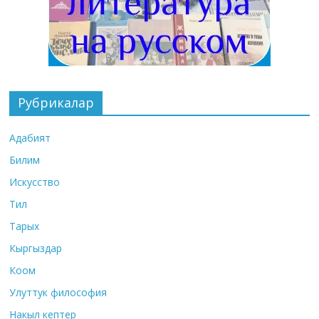
Рубрикалар
Адабият
Билим
Искусство
Тил
Тарых
Кыргыздар
Коом
Улуттук философия
Накыл кептер