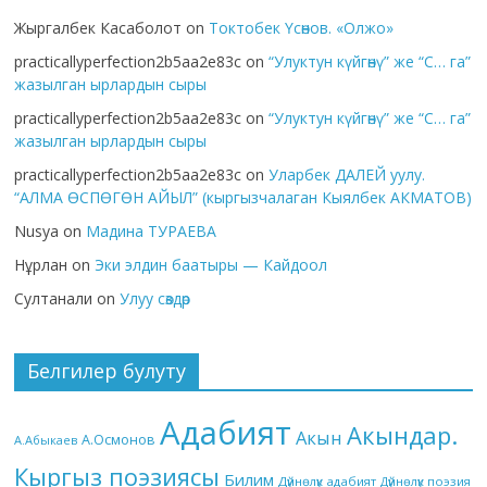
Жыргалбек Касаболот
on
Токтобек Үсөнов. «Олжо»
practicallyperfection2b5aa2e83c
on
“Улуктун күйгөнү” же “С… га”
жазылган ырлардын сыры
practicallyperfection2b5aa2e83c
on
“Улуктун күйгөнү” же “С… га”
жазылган ырлардын сыры
practicallyperfection2b5aa2e83c
on
Уларбек ДАЛЕЙ уулу.
“АЛМА ӨСПӨГӨН АЙЫЛ” (кыргызчалаган Кыялбек АКМАТОВ)
Nusya
on
Мадина ТУРАЕВА
Нұрлан
on
Эки элдин баатыры — Кайдоол
Султанали
on
Улуу сөздөр
Белгилер булуту
Адабият
Акындар.
Акын
А.Осмонов
А.Абыкаев
Кыргыз поэзиясы
Билим
Дүйнөлүк адабият
Дүйнөлүк поэзия