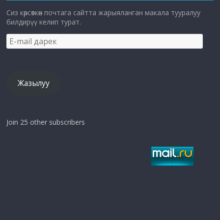
Сиз көрсөткөн почтага сайтта жарыяланган макала тууралуу
билдирүү келип турат.
E-
mail
дарек
Жазылуу
Join 25 other subscribers