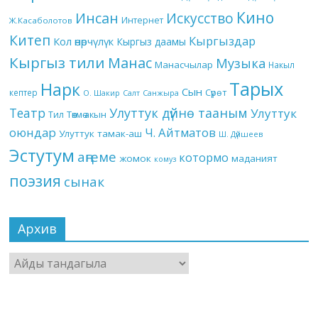
Кино
Инсан
Искусство
Интернет
Ж.Касаболотов
Китеп
Кыргыздар
Кол өнөрчүлүк
Кыргыз даамы
Кыргыз тили
Манас
Музыка
Манасчылар
Накыл
Тарых
Нарк
Сын
кептер
Сүрөт
О. Шакир
Салт
Санжыра
Театр
Улуттук дүйнө тааным
Улуттук
Төкмө акын
Тил
оюндар
Ч. Айтматов
Улуттук тамак-аш
Ш. Дүйшеев
Эстутум
аңгеме
котормо
жомок
маданият
комуз
поэзия
сынак
Архив
Архив