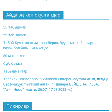
Айда эң көп окулгандар
55 табышмак
55 табышмак
Төрөбай Кулатов шым таап берип, Зууракан Кайназарова
казак балбанын жыкканда
80 макал-лакап
Сүйлөбөс кыз
Табышмактар
Карачач Чокморова: “Сүймөнкул Көкөмерен суусуна агып, өпкөсүнө,
бөйрөгүнө суук тийгизип алган…” (Динара БЕЙШЕНАЛИЕВА,
“Азия Ньюс” гезити, 26.07–17.08.2023-ж.)
Пикирлер