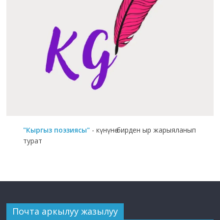
"Кыргыз поэзиясы"
- күнүнө бирден ыр жарыяланып
турат
Почта аркылуу жазылуу