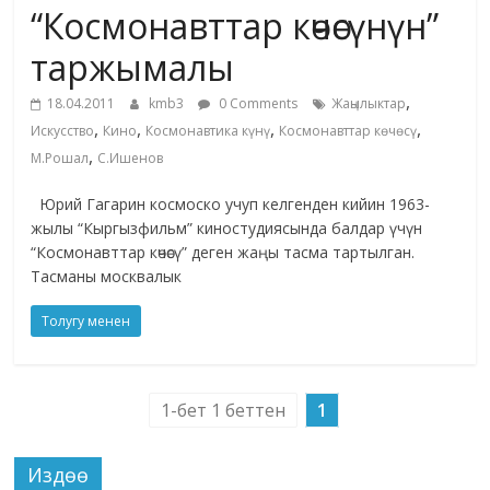
“Космонавттар көчөсүнүн”
жана
адабияты
таржымалы
,
18.04.2011
kmb3
0 Comments
Жаңылыктар
,
,
,
,
Искусство
Кино
Космонавтика күнү
Космонавттар көчөсү
,
М.Рошал
С.Ишенов
Юрий Гагарин космоско учуп келгенден кийин 1963-
жылы “Кыргызфильм” киностудиясында балдар үчүн
“Космонавттар көчөсү” деген жаңы тасма тартылган.
Тасманы москвалык
Толугу менен
1-бет 1 беттен
1
Издөө