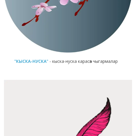
"КЫСКА-НУСКА"
- кыска-нуска карасөз чыгармалар