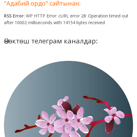
"Адабий ордо" сайтынан:
RSS Error:
WP HTTP Error: cURL error 28: Operation timed out
after 10002 milliseconds with 14154 bytes received
Өнөктөш телеграм каналдар: