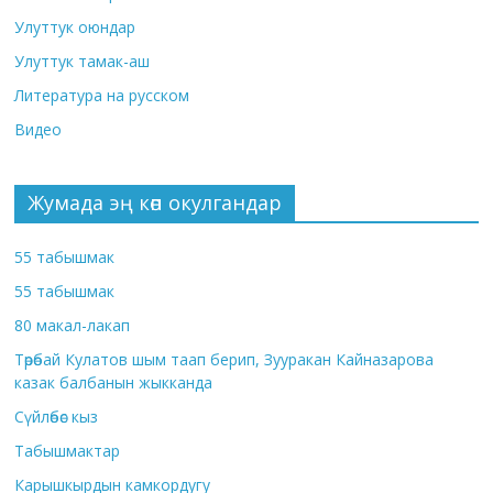
Улуттук оюндар
Улуттук тамак-аш
Литература на русском
Видео
Жумада эң көп окулгандар
55 табышмак
55 табышмак
80 макал-лакап
Төрөбай Кулатов шым таап берип, Зууракан Кайназарова
казак балбанын жыкканда
Сүйлөбөс кыз
Табышмактар
Карышкырдын камкордугу