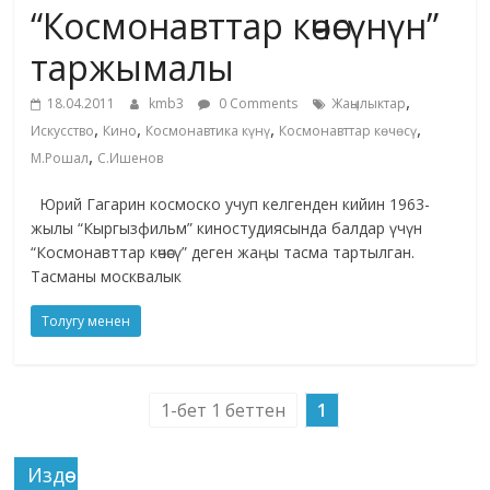
“Космонавттар көчөсүнүн”
жана
адабияты
таржымалы
,
18.04.2011
kmb3
0 Comments
Жаңылыктар
,
,
,
,
Искусство
Кино
Космонавтика күнү
Космонавттар көчөсү
,
М.Рошал
С.Ишенов
Юрий Гагарин космоско учуп келгенден кийин 1963-
жылы “Кыргызфильм” киностудиясында балдар үчүн
“Космонавттар көчөсү” деген жаңы тасма тартылган.
Тасманы москвалык
Толугу менен
1-бет 1 беттен
1
Издөө