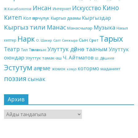
Кино
Инсан
Искусство
Интернет
Ж.Касаболотов
Китеп
Кыргыздар
Кол өнөрчүлүк
Кыргыз даамы
Кыргыз тили
Манас
Музыка
Манасчылар
Накыл
Тарых
Нарк
Сын
кептер
Сүрөт
О. Шакир
Салт
Санжыра
Театр
Улуттук дүйнө тааным
Улуттук
Төкмө акын
Тил
оюндар
Ч. Айтматов
Улуттук тамак-аш
Ш. Дүйшеев
Эстутум
аңгеме
котормо
жомок
маданият
комуз
поэзия
сынак
Архив
Архив