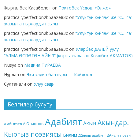
Жыргалбек Касаболот
on
Токтобек Үсөнов. «Олжо»
practicallyperfection2b5aa2e83c
on
“Улуктун күйгөнү” же “С… га”
жазылган ырлардын сыры
practicallyperfection2b5aa2e83c
on
“Улуктун күйгөнү” же “С… га”
жазылган ырлардын сыры
practicallyperfection2b5aa2e83c
on
Уларбек ДАЛЕЙ уулу.
“АЛМА ӨСПӨГӨН АЙЫЛ” (кыргызчалаган Кыялбек АКМАТОВ)
Nusya
on
Мадина ТУРАЕВА
Нұрлан
on
Эки элдин баатыры — Кайдоол
Султанали
on
Улуу сөздөр
Белгилер булуту
Адабият
Акындар.
Акын
А.Осмонов
А.Абыкаев
Кыргыз поэзиясы
Билим
Дүйнөлүк адабият
Дүйнөлүк поэзия