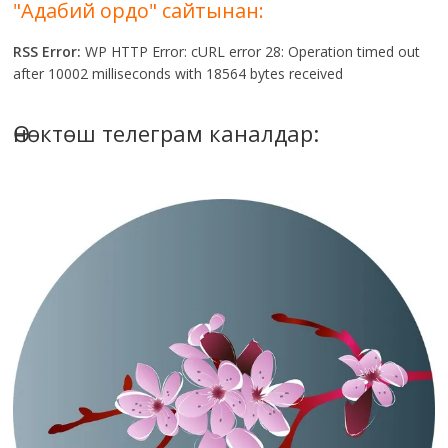
"Адабий ордо" сайтынан:
RSS Error:
WP HTTP Error: cURL error 28: Operation timed out
after 10002 milliseconds with 18564 bytes received
Өнөктөш телеграм каналдар: