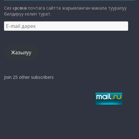
Сиз көрсөткөн почтага сайтта жарыяланган макала тууралуу
билдирүү келип турат.
E-
mail
дарек
Жазылуу
Join 25 other subscribers