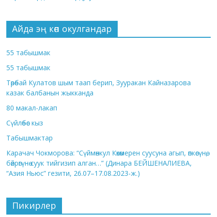
Айда эң көп окулгандар
55 табышмак
55 табышмак
Төрөбай Кулатов шым таап берип, Зууракан Кайназарова
казак балбанын жыкканда
80 макал-лакап
Сүйлөбөс кыз
Табышмактар
Карачач Чокморова: “Сүймөнкул Көкөмерен суусуна агып, өпкөсүнө,
бөйрөгүнө суук тийгизип алган…” (Динара БЕЙШЕНАЛИЕВА,
“Азия Ньюс” гезити, 26.07–17.08.2023-ж.)
Пикирлер