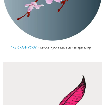
"КЫСКА-НУСКА"
- кыска-нуска карасөз чыгармалар