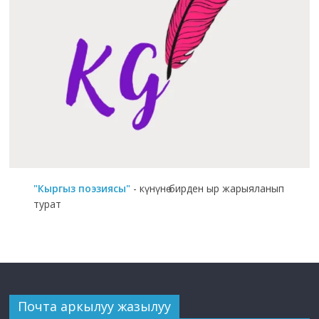
"Кыргыз поэзиясы"
- күнүнө бирден ыр жарыяланып
турат
Почта аркылуу жазылуу