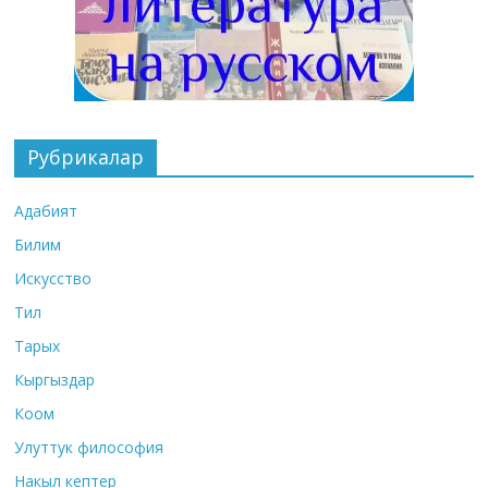
Рубрикалар
Адабият
Билим
Искусство
Тил
Тарых
Кыргыздар
Коом
Улуттук философия
Накыл кептер