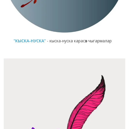
"КЫСКА-НУСКА"
- кыска-нуска карасөз чыгармалар