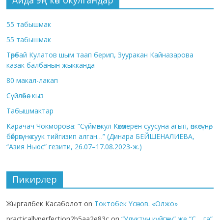
55 табышмак
55 табышмак
Төрөбай Кулатов шым таап берип, Зууракан Кайназарова
казак балбанын жыкканда
80 макал-лакап
Сүйлөбөс кыз
Табышмактар
Карачач Чокморова: “Сүймөнкул Көкөмерен суусуна агып, өпкөсүнө,
бөйрөгүнө суук тийгизип алган…” (Динара БЕЙШЕНАЛИЕВА,
“Азия Ньюс” гезити, 26.07–17.08.2023-ж.)
Пикирлер
Жыргалбек Касаболот
on
Токтобек Үсөнов. «Олжо»
practicallyperfection2b5aa2e83c
on
“Улуктун күйгөнү” же “С… га”