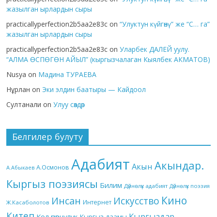
жазылган ырлардын сыры
practicallyperfection2b5aa2e83c
on
“Улуктун күйгөнү” же “С… га”
жазылган ырлардын сыры
practicallyperfection2b5aa2e83c
on
Уларбек ДАЛЕЙ уулу.
“АЛМА ӨСПӨГӨН АЙЫЛ” (кыргызчалаган Кыялбек АКМАТОВ)
Nusya
on
Мадина ТУРАЕВА
Нұрлан
on
Эки элдин баатыры — Кайдоол
Султанали
on
Улуу сөздөр
Белгилер булуту
Адабият
Акындар.
Акын
А.Осмонов
А.Абыкаев
Кыргыз поэзиясы
Билим
Дүйнөлүк адабият
Дүйнөлүк поэзия
Кино
Инсан
Искусство
Интернет
Ж.Касаболотов
Китеп
Кыргыздар
Кол өнөрчүлүк
Кыргыз даамы