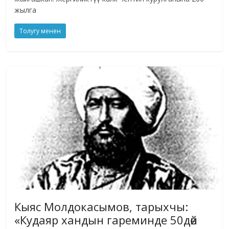
жылга
Толугу менен
Кыяс Молдокасымов, тарыхчы:
«Кудаяр хандын гареминде 50дөй