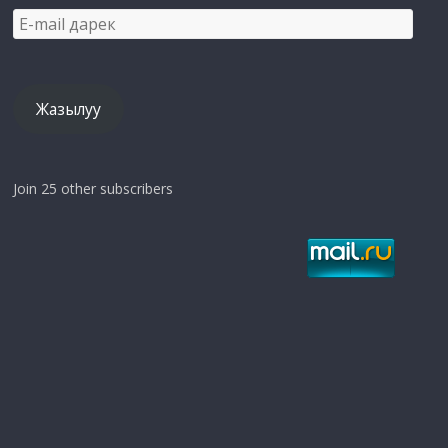
E-
mail
дарек
Жазылуу
Join 25 other subscribers