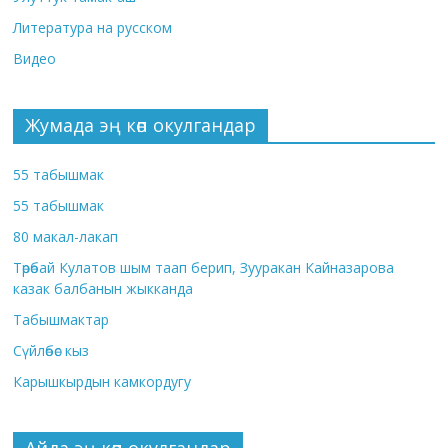
Литература на русском
Видео
Жумада эң көп окулгандар
55 табышмак
55 табышмак
80 макал-лакап
Төрөбай Кулатов шым таап берип, Зууракан Кайназарова
казак балбанын жыкканда
Табышмактар
Сүйлөбөс кыз
Карышкырдын камкордугу
Айда эң көп окулгандар