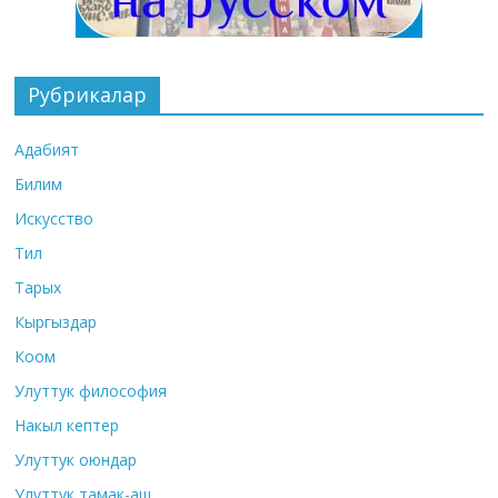
Рубрикалар
Адабият
Билим
Искусство
Тил
Тарых
Кыргыздар
Коом
Улуттук философия
Накыл кептер
Улуттук оюндар
Улуттук тамак-аш