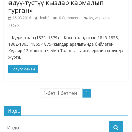
өңдүү-түстүү кыздар кармалып
турган»
,
15.03.2016
kmb3
0 Comments
Кудаяр хан
Тарых
– Кудаяр хан (1829–1879) – Кокон хандыгын 1845-1858,
1862-1863, 1865-1875-жылдар аралыгында бийлеген.
Кудаяр 12 жашына чейин Таласта таякелеринин колунда
жүргөн.
Толугу менен
1-бет 1 беттен
1
Издөө