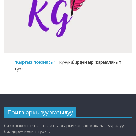
"Кыргыз поэзиясы"
- күнүнө бирден ыр жарыяланып
турат
Почта аркылуу жазылуу
Сиз көрсөткөн почтага сайтта жарыяланган макала тууралуу
билдирүү келип турат.