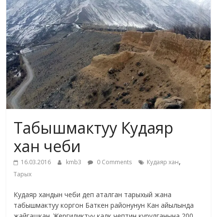
жана
адабияты
Табышмактуу Кудаяр
хан чеби
,
16.03.2016
kmb3
0 Comments
Кудаяр хан
Тарых
Кудаяр хандын чеби деп аталган тарыхый жана
табышмактуу коргон Баткен районунун Кан айылында
жайгашкан. Жергиликтүү калк чептин курулганына 200