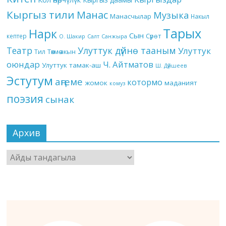
Кыргыз тили
Манас
Музыка
Манасчылар
Накыл
Тарых
Нарк
Сын
кептер
Сүрөт
О. Шакир
Салт
Санжыра
Театр
Улуттук дүйнө тааным
Улуттук
Төкмө акын
Тил
оюндар
Ч. Айтматов
Улуттук тамак-аш
Ш. Дүйшеев
Эстутум
аңгеме
котормо
жомок
маданият
комуз
поэзия
сынак
Архив
Архив