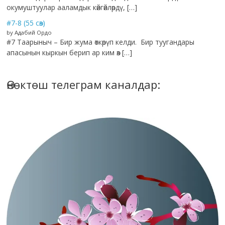
окумуштуулар ааламдык көйгөйлөрдү, […]
#7-8 (55 сөз)
by Адабий Ордо
#7 Таарыныч – Бир жума өткөрүп келди. Бир туугандары
апасынын кыркын берип ар ким өз […]
Өнөктөш телеграм каналдар: