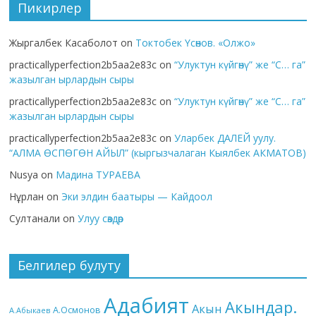
Пикирлер
Жыргалбек Касаболот
on
Токтобек Үсөнов. «Олжо»
practicallyperfection2b5aa2e83c
on
“Улуктун күйгөнү” же “С… га”
жазылган ырлардын сыры
practicallyperfection2b5aa2e83c
on
“Улуктун күйгөнү” же “С… га”
жазылган ырлардын сыры
practicallyperfection2b5aa2e83c
on
Уларбек ДАЛЕЙ уулу.
“АЛМА ӨСПӨГӨН АЙЫЛ” (кыргызчалаган Кыялбек АКМАТОВ)
Nusya
on
Мадина ТУРАЕВА
Нұрлан
on
Эки элдин баатыры — Кайдоол
Султанали
on
Улуу сөздөр
Белгилер булуту
Адабият
Акындар.
Акын
А.Осмонов
А.Абыкаев