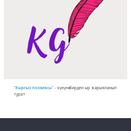
"Кыргыз поэзиясы"
- күнүнө бирден ыр жарыяланып
турат