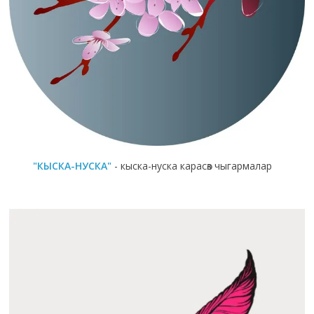
"КЫСКА-НУСКА"
- кыска-нуска карасөз чыгармалар