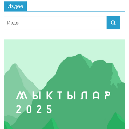
Издөө