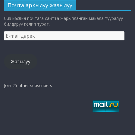
Почта аркылуу жазылуу
Сиз көрсөткөн почтага сайтта жарыяланган макала тууралуу
билдирүү келип турат.
E-
mail
дарек
Жазылуу
Join 25 other subscribers