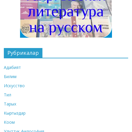
Рубрикалар
Адабият
Билим
Искусство
Тил
Тарых
Кыргыздар
Коом
Улуттук философия