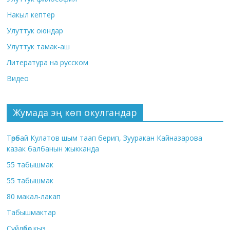
Накыл кептер
Улуттук оюндар
Улуттук тамак-аш
Литература на русском
Видео
Жумада эң көп окулгандар
Төрөбай Кулатов шым таап берип, Зууракан Кайназарова
казак балбанын жыкканда
55 табышмак
55 табышмак
80 макал-лакап
Табышмактар
Сүйлөбөс кыз