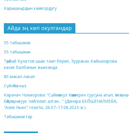
Карышкырдын камкордугу
Айда эң көп окулгандар
55 табышмак
55 табышмак
Төрөбай Кулатов шым таап берип, Зууракан Кайназарова
казак балбанын жыкканда
80 макал-лакап
Сүйлөбөс кыз
Карачач Чокморова: “Сүймөнкул Көкөмерен суусуна агып, өпкөсүнө,
бөйрөгүнө суук тийгизип алган…” (Динара БЕЙШЕНАЛИЕВА,
“Азия Ньюс” гезити, 26.07–17.08.2023-ж.)
Табышмактар