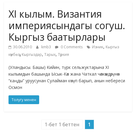
маданияты
XI кылым. Византия
жана
адабияты
империясындагы согуш.
Кыргыз баатырлары
,
30.06.2010
kmb3
0 Comments
Изник
Кыргыз
,
,
,
күмбөзү
Кыргыздар
Тарых
Түркия
(Уландысы. Башы) Кийин, түрк сельжуктарына XI
кылымдын башында Ысык-Көл жана Чаткал чөлкөмдөрүнөн
“каңды” уруусунан Сулайман көчүп барып, анын небереси
Осмон
Толугу менен
1-бет 1 беттен
1