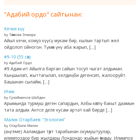
"Адабий ордо" сайтынан:
Кечки күү
by Төлөкова Элмира
Айыл кечи, комуз күүсү мукам бир, кылын тартып жел
ойдолоп ойногон. Түмөн үнү аба жарып, […]
#9-10 (55 сөз)
by Адабий Ордо
#9 Адам-ит Айылга барган сайын тосуп чыгат алдыман.
Кыңшылап, жыттагылап, келдиңби дегенсип, жалооруйт.
Башынан сылайм, […]
Ичик
by Сулайманов Шабдан
Арымында турмуш деген сапардын, Азбы-көппү бакыт даамын
тата алдым. Антсе деле кусам артат кай бирде […]
Малик Отарбаев: “Эгология”
by Отарбаев Малик
(аңгеме) Ааламдын төрт тарабынан окумуштуулар,
илимпоздор бир жылдары Лондондо жыйын өткөрдү. Илимпоз