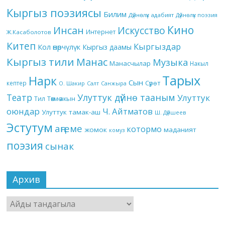
Кыргыз поэзиясы
Билим
Дүйнөлүк адабият
Дүйнөлүк поэзия
Кино
Инсан
Искусство
Интернет
Ж.Касаболотов
Китеп
Кыргыздар
Кол өнөрчүлүк
Кыргыз даамы
Кыргыз тили
Манас
Музыка
Манасчылар
Накыл
Тарых
Нарк
Сын
кептер
Сүрөт
О. Шакир
Салт
Санжыра
Театр
Улуттук дүйнө тааным
Улуттук
Төкмө акын
Тил
оюндар
Ч. Айтматов
Улуттук тамак-аш
Ш. Дүйшеев
Эстутум
аңгеме
котормо
жомок
маданият
комуз
поэзия
сынак
Архив
Архив