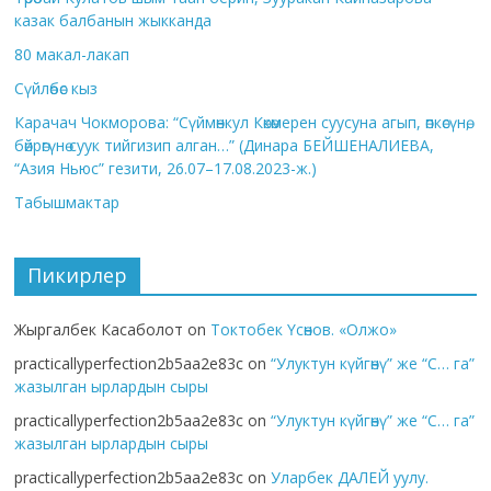
казак балбанын жыкканда
80 макал-лакап
Сүйлөбөс кыз
Карачач Чокморова: “Сүймөнкул Көкөмерен суусуна агып, өпкөсүнө,
бөйрөгүнө суук тийгизип алган…” (Динара БЕЙШЕНАЛИЕВА,
“Азия Ньюс” гезити, 26.07–17.08.2023-ж.)
Табышмактар
Пикирлер
Жыргалбек Касаболот
on
Токтобек Үсөнов. «Олжо»
practicallyperfection2b5aa2e83c
on
“Улуктун күйгөнү” же “С… га”
жазылган ырлардын сыры
practicallyperfection2b5aa2e83c
on
“Улуктун күйгөнү” же “С… га”
жазылган ырлардын сыры
practicallyperfection2b5aa2e83c
on
Уларбек ДАЛЕЙ уулу.