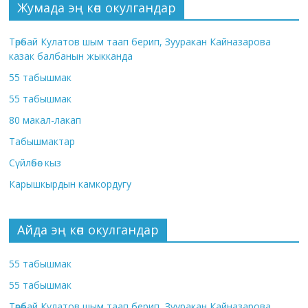
Жумада эң көп окулгандар
Төрөбай Кулатов шым таап берип, Зууракан Кайназарова
казак балбанын жыкканда
55 табышмак
55 табышмак
80 макал-лакап
Табышмактар
Сүйлөбөс кыз
Карышкырдын камкордугу
Айда эң көп окулгандар
55 табышмак
55 табышмак
Төрөбай Кулатов шым таап берип, Зууракан Кайназарова