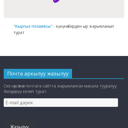
"Кыргыз поэзиясы"
- күнүнө бирден ыр жарыяланып
турат
Почта аркылуу жазылуу
Сиз көрсөткөн почтага сайтта жарыяланган макала тууралуу
билдирүү келип турат.
E-
mail
дарек
Жазылуу