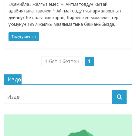
«Жамийла» жалгыз эмес. Ч. Айтматовдун Кытай
адабиятына таасири Ч.Айтматовдун чыгармаларынын
дүйнөлүк бет алышын карап, бирлешкен мамлекеттер
уюмунун 1997-жылкы маалыматына бакканыбызда,
Толугу менен
1-бет 1 беттен
1
Издөө