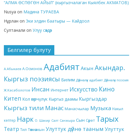
“АЛМА ӨСПӨГӨН АЙЫЛ” (кыргызчалаган Кыялбек АКМАТОВ)
Nusya
on
Мадина ТУРАЕВА
Нұрлан
on
Эки элдин баатыры — Кайдоол
Султанали
on
Улуу сөздөр
Белгилер булуту
Адабият
Акындар.
Акын
А.Осмонов
А.Абыкаев
Кыргыз поэзиясы
Билим
Дүйнөлүк адабият
Дүйнөлүк поэзия
Кино
Инсан
Искусство
Интернет
Ж.Касаболотов
Китеп
Кыргыздар
Кол өнөрчүлүк
Кыргыз даамы
Кыргыз тили
Манас
Музыка
Манасчылар
Накыл
Тарых
Нарк
Сын
кептер
Сүрөт
О. Шакир
Салт
Санжыра
Театр
Улуттук дүйнө тааным
Улуттук
Төкмө акын
Тил