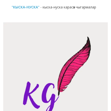
"КЫСКА-НУСКА"
- кыска-нуска карасөз чыгармалар