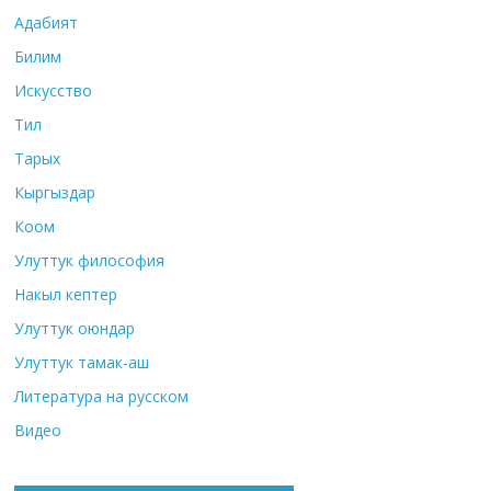
Адабият
Билим
Искусство
Тил
Тарых
Кыргыздар
Коом
Улуттук философия
Накыл кептер
Улуттук оюндар
Улуттук тамак-аш
Литература на русском
Видео