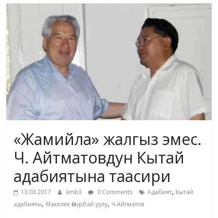
маданияты
жана
адабияты
«Жамийла» жалгыз эмес.
Ч. Айтматовдун Кытай
адабиятына таасири
,
13.03.2017
kmb3
0 Comments
Адабият
Кытай
,
,
адабияты
Макелек Өмүрбай уулу
Ч.Айтматов