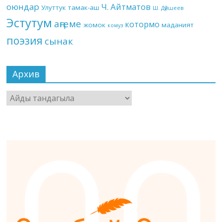
оюндар
Ч. Айтматов
Улуттук тамак-аш
Ш. Дүйшеев
Эстутум
аңгеме
котормо
жомок
маданият
комуз
поэзия
сынак
Архив
Архив