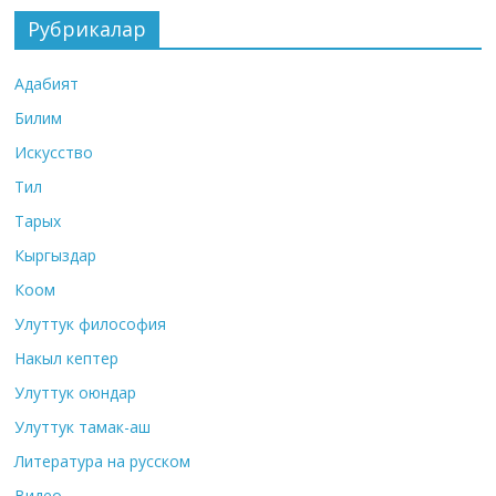
Рубрикалар
Адабият
Билим
Искусство
Тил
Тарых
Кыргыздар
Коом
Улуттук философия
Накыл кептер
Улуттук оюндар
Улуттук тамак-аш
Литература на русском
Видео