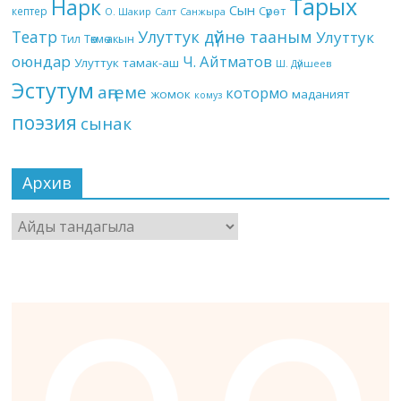
Тарых
Нарк
Сын
кептер
Сүрөт
О. Шакир
Салт
Санжыра
Театр
Улуттук дүйнө тааным
Улуттук
Төкмө акын
Тил
оюндар
Ч. Айтматов
Улуттук тамак-аш
Ш. Дүйшеев
Эстутум
аңгеме
котормо
жомок
маданият
комуз
поэзия
сынак
Архив
Архив