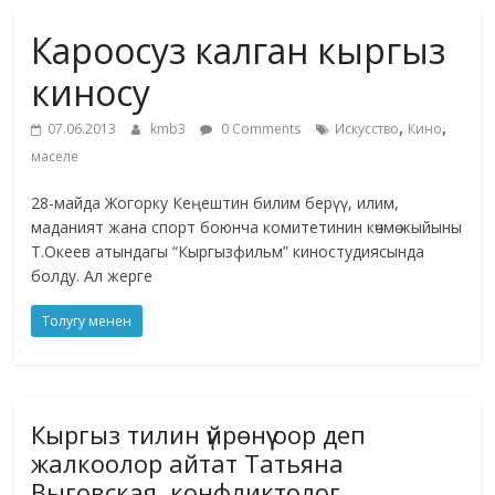
маданияты
Кароосуз калган кыргыз
жана
адабияты
киносу
,
,
07.06.2013
kmb3
0 Comments
Искусство
Кино
маселе
28-майда Жогорку Кеңештин билим берүү, илим,
маданият жана спорт боюнча комитетинин көчмө жыйыны
Т.Океев атындагы “Кыргызфильм” киностудиясында
болду. Ал жерге
Толугу менен
Кыргыз тилин үйрөнүү оор деп
жалкоолор айтат Татьяна
Выговская, конфликтолог