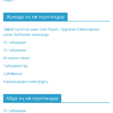
Жумада эң көп окулгандар
Төрөбай Кулатов шым таап берип, Зууракан Кайназарова
казак балбанын жыкканда
55 табышмак
55 табышмак
80 макал-лакап
Табышмактар
Сүйлөбөс кыз
Карышкырдын камкордугу
Айда эң көп окулгандар
55 табышмак