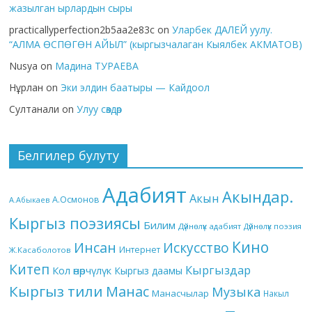
жазылган ырлардын сыры
practicallyperfection2b5aa2e83c
on
Уларбек ДАЛЕЙ уулу.
“АЛМА ӨСПӨГӨН АЙЫЛ” (кыргызчалаган Кыялбек АКМАТОВ)
Nusya
on
Мадина ТУРАЕВА
Нұрлан
on
Эки элдин баатыры — Кайдоол
Султанали
on
Улуу сөздөр
Белгилер булуту
Адабият
Акындар.
Акын
А.Осмонов
А.Абыкаев
Кыргыз поэзиясы
Билим
Дүйнөлүк адабият
Дүйнөлүк поэзия
Кино
Инсан
Искусство
Интернет
Ж.Касаболотов
Китеп
Кыргыздар
Кол өнөрчүлүк
Кыргыз даамы
Кыргыз тили
Манас
Музыка
Манасчылар
Накыл