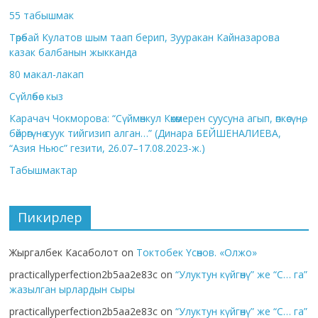
55 табышмак
Төрөбай Кулатов шым таап берип, Зууракан Кайназарова
казак балбанын жыкканда
80 макал-лакап
Сүйлөбөс кыз
Карачач Чокморова: “Сүймөнкул Көкөмерен суусуна агып, өпкөсүнө,
бөйрөгүнө суук тийгизип алган…” (Динара БЕЙШЕНАЛИЕВА,
“Азия Ньюс” гезити, 26.07–17.08.2023-ж.)
Табышмактар
Пикирлер
Жыргалбек Касаболот
on
Токтобек Үсөнов. «Олжо»
practicallyperfection2b5aa2e83c
on
“Улуктун күйгөнү” же “С… га”
жазылган ырлардын сыры
practicallyperfection2b5aa2e83c
on
“Улуктун күйгөнү” же “С… га”