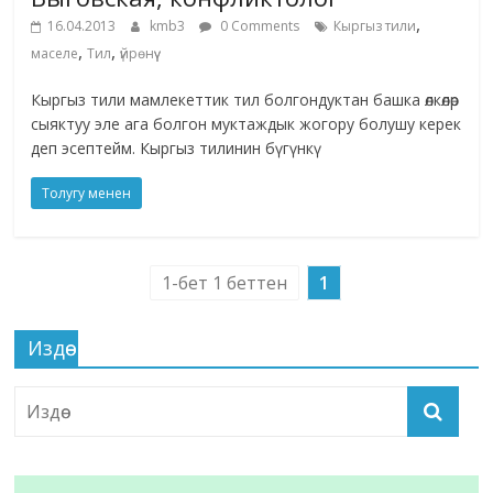
,
16.04.2013
kmb3
0 Comments
Кыргыз тили
,
,
маселе
Тил
үйрөнүү
Кыргыз тили мамлекеттик тил болгондуктан башка өлкөлөр
сыяктуу эле ага болгон муктаждык жогору болушу керек
деп эсептейм. Кыргыз тилинин бүгүнкү
Толугу менен
1-бет 1 беттен
1
Издөө