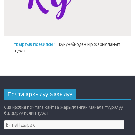
"Кыргыз поэзиясы"
- күнүнө бирден ыр жарыяланып
турат
Почта аркылуу жазылуу
Сиз көрсөткөн почтага сайтта жарыяланган макала тууралуу
билдирүү келип турат.
E-
mail
дарек