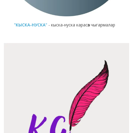
"КЫСКА-НУСКА"
- кыска-нуска карасөз чыгармалар