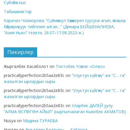
Сүйлөбөс кыз
Табышмактар
Карачач Чокморова: “Сүймөнкул Көкөмерен суусуна агып, өпкөсүнө,
бөйрөгүнө суук тийгизип алган…” (Динара БЕЙШЕНАЛИЕВА,
“Азия Ньюс” гезити, 26.07–17.08.2023-ж.)
Пикирлер
Жыргалбек Касаболот
on
Токтобек Үсөнов. «Олжо»
practicallyperfection2b5aa2e83c
on
“Улуктун күйгөнү” же “С… га”
жазылган ырлардын сыры
practicallyperfection2b5aa2e83c
on
“Улуктун күйгөнү” же “С… га”
жазылган ырлардын сыры
practicallyperfection2b5aa2e83c
on
Уларбек ДАЛЕЙ уулу.
“АЛМА ӨСПӨГӨН АЙЫЛ” (кыргызчалаган Кыялбек АКМАТОВ)
Nusya
on
Мадина ТУРАЕВА
Нұрлан
on
Эки элдин баатыры — Кайдоол