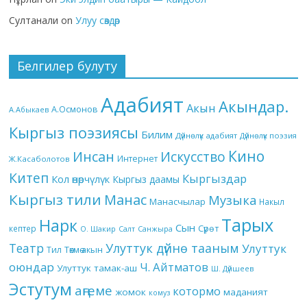
Султанали
on
Улуу сөздөр
Белгилер булуту
Адабият
Акындар.
Акын
А.Осмонов
А.Абыкаев
Кыргыз поэзиясы
Билим
Дүйнөлүк адабият
Дүйнөлүк поэзия
Кино
Инсан
Искусство
Интернет
Ж.Касаболотов
Китеп
Кыргыздар
Кол өнөрчүлүк
Кыргыз даамы
Кыргыз тили
Манас
Музыка
Манасчылар
Накыл
Тарых
Нарк
Сын
кептер
Сүрөт
О. Шакир
Салт
Санжыра
Театр
Улуттук дүйнө тааным
Улуттук
Төкмө акын
Тил
оюндар
Ч. Айтматов
Улуттук тамак-аш
Ш. Дүйшеев
Эстутум
аңгеме
котормо
жомок
маданият
комуз