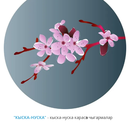
"КЫСКА-НУСКА"
- кыска-нуска карасөз чыгармалар