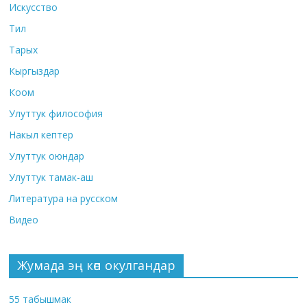
Искусство
Тил
Тарых
Кыргыздар
Коом
Улуттук философия
Накыл кептер
Улуттук оюндар
Улуттук тамак-аш
Литература на русском
Видео
Жумада эң көп окулгандар
55 табышмак