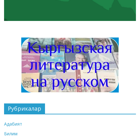
Рубрикалар
Адабият
Билим