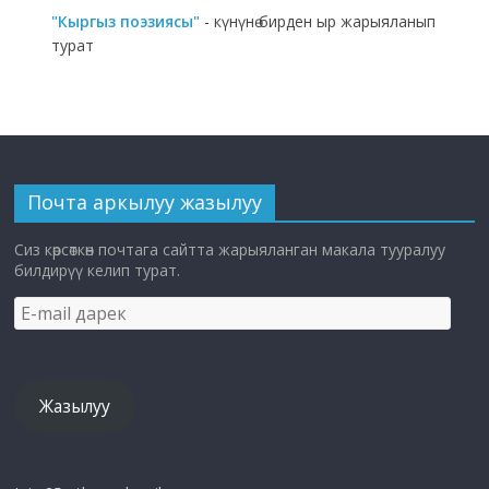
"Кыргыз поэзиясы"
- күнүнө бирден ыр жарыяланып
турат
Почта аркылуу жазылуу
Сиз көрсөткөн почтага сайтта жарыяланган макала тууралуу
билдирүү келип турат.
E-
mail
дарек
Жазылуу