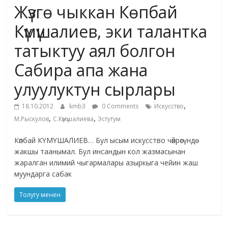
Жүзгө чыккан Көпбай
жана
адабияты
Күмүшалиев, эки талантка
татыктуу аял болгон
Сабира апа жана
улуулуктун сырлары
,
18.10.2012
kmb3
0 Comments
Искусство
,
,
М.Рыскулов
С.Күмүшалиева
Эстутум
Көпбай КҮМҮШАЛИЕВ… Бул ысым искусство чөйрөсүндө
жакшы таанымал. Бул инсандын кол жазмасынан
жаралган илимий чыгармалары азыркыга чейин жаш
муундарга сабак
Толугу менен