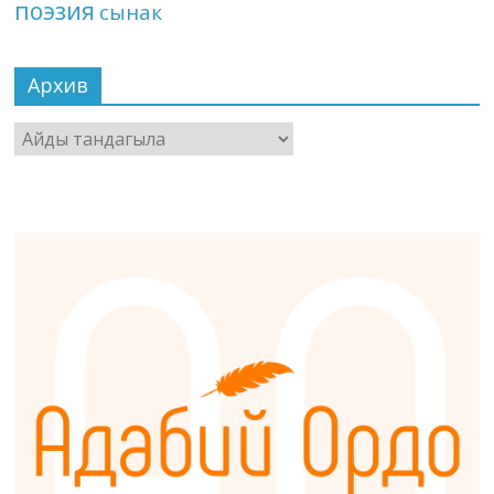
поэзия
сынак
Архив
Архив