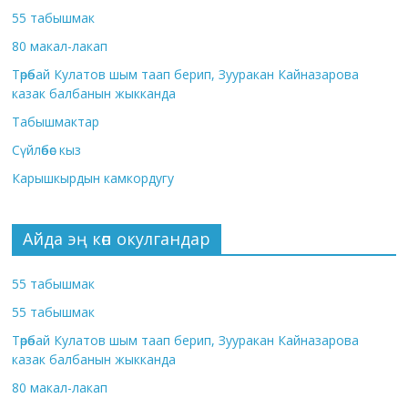
55 табышмак
80 макал-лакап
Төрөбай Кулатов шым таап берип, Зууракан Кайназарова
казак балбанын жыкканда
Табышмактар
Сүйлөбөс кыз
Карышкырдын камкордугу
Айда эң көп окулгандар
55 табышмак
55 табышмак
Төрөбай Кулатов шым таап берип, Зууракан Кайназарова
казак балбанын жыкканда
80 макал-лакап