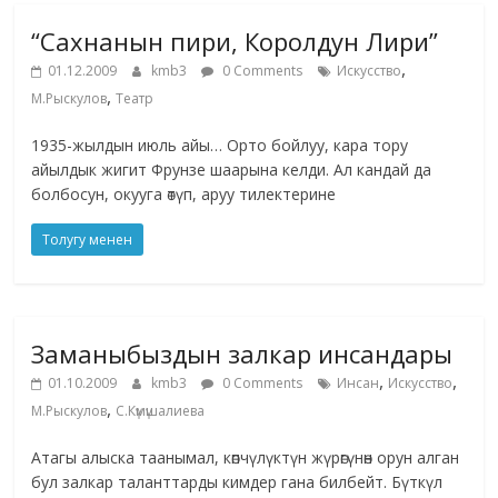
“Сахнанын пири, Королдун Лири”
,
01.12.2009
kmb3
0 Comments
Искусство
,
М.Рыскулов
Театр
1935-жылдын июль айы… Орто бойлуу, кара тору
айылдык жигит Фрунзе шаарына келди. Ал кандай да
болбосун, окууга өтүп, аруу тилектерине
Толугу менен
Заманыбыздын залкар инсандары
,
,
01.10.2009
kmb3
0 Comments
Инсан
Искусство
,
М.Рыскулов
С.Күмүшалиева
Атагы алыска таанымал, көпчүлүктүн жүрөгүнөн орун алган
бул залкар таланттарды кимдер гана билбейт. Бүткүл