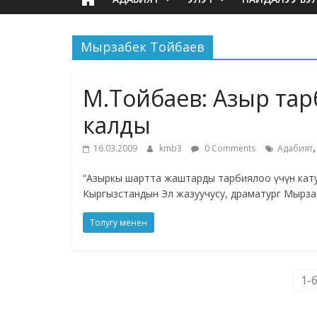
Мырзабек Тойбаев
М.Тойбаев: Азыр тар
калды
16.03.2009
kmb3
0 Comments
Адабият
“Азыркы шартта жаштарды тарбиялоо үчүн катуу
Кыргызстандын Эл жазуучусу, драматург Мырза
Толугу менен
1-