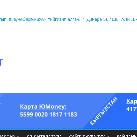
ып, өпкөсүнө, бөйрөгүнө суук тийгизип алган…” (Динара БЕЙШЕНАЛИЕВ
ры он үч акындын котормосунда
ЛАКТАР
KG ЛИТЕРАТУРА
САЙТ ТУУРАЛУУ
БАЙЛАН