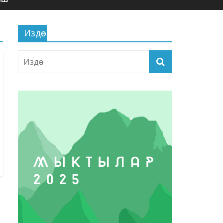
Издөө