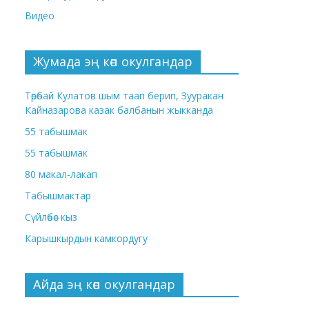
Видео
Жумада эң көп окулгандар
Төрөбай Кулатов шым таап берип, Зууракан
Кайназарова казак балбанын жыкканда
55 табышмак
55 табышмак
80 макал-лакап
Табышмактар
Сүйлөбөс кыз
Карышкырдын камкордугу
Айда эң көп окулгандар