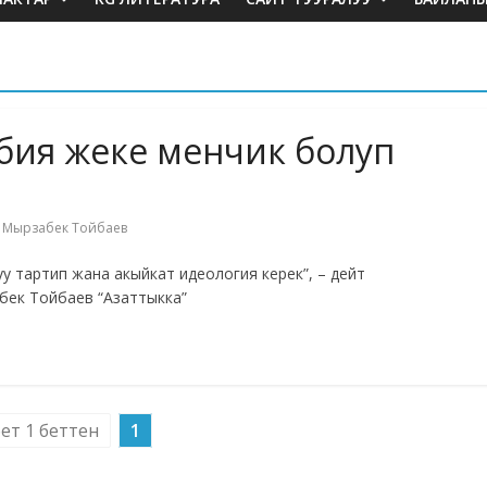
бия жеке менчик болуп
,
Мырзабек Тойбаев
 тартип жана акыйкат идеология керек”, – дейт
бек Тойбаев “Азаттыкка”
бет 1 беттен
1