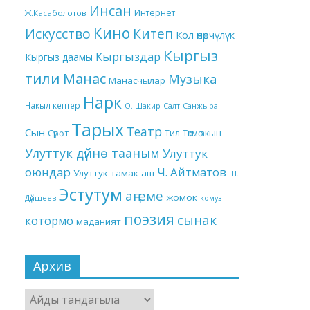
Инсан
Интернет
Ж.Касаболотов
Кино
Китеп
Искусство
Кол өнөрчүлүк
Кыргыз
Кыргыздар
Кыргыз даамы
тили
Манас
Музыка
Манасчылар
Нарк
Накыл кептер
О. Шакир
Салт
Санжыра
Тарых
Театр
Сын
Төкмө акын
Сүрөт
Тил
Улуттук дүйнө тааным
Улуттук
оюндар
Ч. Айтматов
Улуттук тамак-аш
Ш.
Эстутум
аңгеме
жомок
Дүйшеев
комуз
поэзия
сынак
котормо
маданият
Архив
Архив