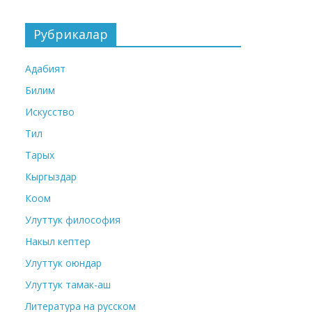
Рубрикалар
Адабият
Билим
Искусство
Тил
Тарых
Кыргыздар
Коом
Улуттук философия
Накыл кептер
Улуттук оюндар
Улуттук тамак-аш
Литература на русском