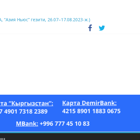
А, “Азия Ньюс” гезити, 26.07–17.08.2023-ж.)
ЫШ