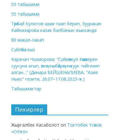
55 табышмак
55 табышмак
Төрөбай Кулатов шым таап берип, Зууракан
Кайназарова казак балбанын жыкканда
80 макал-лакап
Сүйлөбөс кыз
Карачач Чокморова: “Сүймөнкул Көкөмерен
суусуна агып, өпкөсүнө, бөйрөгүнө суук тийгизип
алган…” (Динара БЕЙШЕНАЛИЕВА, “Азия
Ньюс” гезити, 26.07–17.08.2023-ж.)
Табышмактар
Пикирлер
Жыргалбек Касаболот
on
Токтобек Үсөнов.
«Олжо»