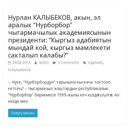
Нурлан КАЛЫБЕКОВ, акын, эл
аралык “Нурборбор”
чыгармачылык академиясынын
президенти: “Кыргыз адабиятын
мындай кой, кыргыз мамлекети
сакталып калабы?”
,
04.02.2013
kmb3
0 Comments
Адабият
Н.Калыбеков
– Нуке, “Нурборбордун” тарыхына кыскача токтоло
кетсең? – Чыгармачыл жаштардын республикалык
“Нурборбор” бирикмеси 1999-жылы кеч күздө түзүлгөн. Ал
кезде мен
Толугу менен