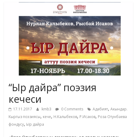
маданияты
жана
адабияты
“Ыр дайра” поэзия
кечеси
,
17.11.2017
kmb3
0 Comments
Адабият
Акындар.
,
,
,
,
Кыргыз поэзиясы
кече
Н.Калыбеков
Р.Исаков
Роза Отунбаева
,
фондусу
Ыр дайра