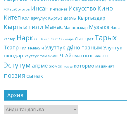
Кино
Инсан
Искусство
Интернет
Ж.Касаболотов
Китеп
Кыргыздар
Кол өнөрчүлүк
Кыргыз даамы
Кыргыз тили
Манас
Музыка
Манасчылар
Накыл
Тарых
Нарк
Сын
кептер
Сүрөт
О. Шакир
Салт
Санжыра
Театр
Улуттук дүйнө тааным
Улуттук
Төкмө акын
Тил
оюндар
Ч. Айтматов
Улуттук тамак-аш
Ш. Дүйшеев
Эстутум
аңгеме
котормо
жомок
маданият
комуз
поэзия
сынак
Архив
Архив