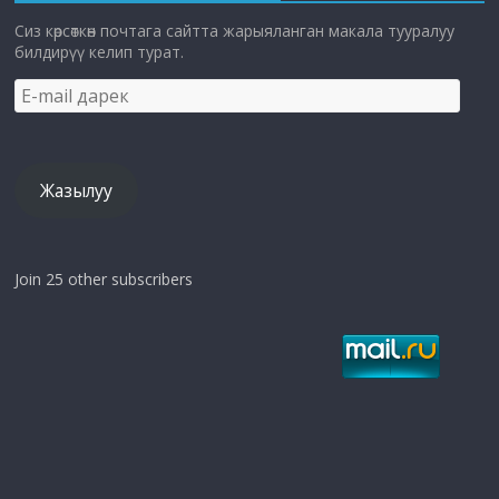
Сиз көрсөткөн почтага сайтта жарыяланган макала тууралуу
билдирүү келип турат.
E-
mail
дарек
Жазылуу
Join 25 other subscribers