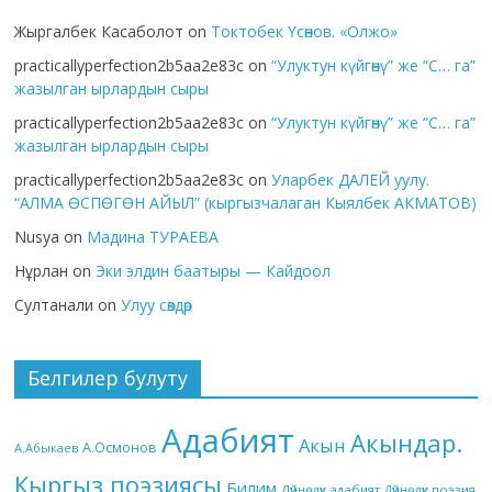
Жыргалбек Касаболот
on
Токтобек Үсөнов. «Олжо»
practicallyperfection2b5aa2e83c
on
“Улуктун күйгөнү” же “С… га”
жазылган ырлардын сыры
practicallyperfection2b5aa2e83c
on
“Улуктун күйгөнү” же “С… га”
жазылган ырлардын сыры
practicallyperfection2b5aa2e83c
on
Уларбек ДАЛЕЙ уулу.
“АЛМА ӨСПӨГӨН АЙЫЛ” (кыргызчалаган Кыялбек АКМАТОВ)
Nusya
on
Мадина ТУРАЕВА
Нұрлан
on
Эки элдин баатыры — Кайдоол
Султанали
on
Улуу сөздөр
Белгилер булуту
Адабият
Акындар.
Акын
А.Осмонов
А.Абыкаев
Кыргыз поэзиясы
Билим
Дүйнөлүк адабият
Дүйнөлүк поэзия