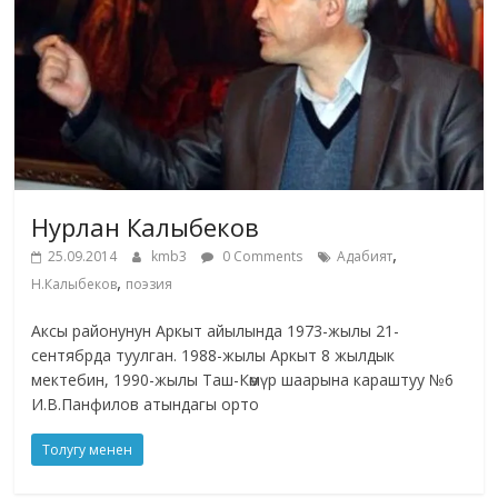
Нурлан Калыбеков
,
25.09.2014
kmb3
0 Comments
Адабият
,
Н.Калыбеков
поэзия
Аксы районунун Аркыт айылында 1973-жылы 21-
сентябрда туулган. 1988-жылы Аркыт 8 жылдык
мектебин, 1990-жылы Таш-Көмүр шаарына караштуу №6
И.В.Панфилов атындагы орто
Толугу менен