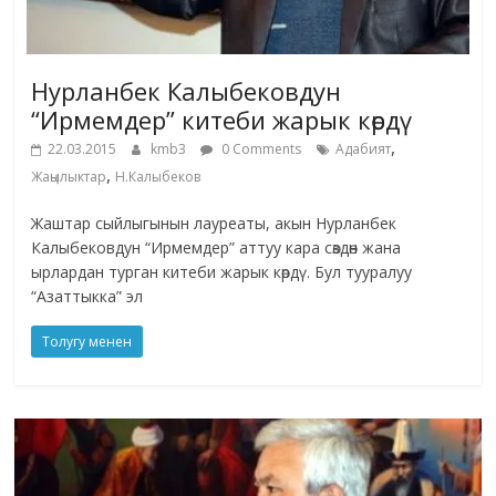
Нурланбек Калыбековдун
“Ирмемдер” китеби жарык көрдү
,
22.03.2015
kmb3
0 Comments
Адабият
,
Жаңылыктар
Н.Калыбеков
Жаштар сыйлыгынын лауреаты, акын Нурланбек
Калыбековдун “Ирмемдер” аттуу кара сөздөн жана
ырлардан турган китеби жарык көрдү. Бул тууралуу
“Азаттыкка” эл
Толугу менен