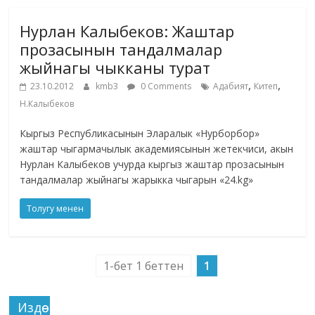
Нурлан Калыбеков: Жаштар
прозасынын тандалмалар
жыйнагы чыкканы турат
,
,
23.10.2012
kmb3
0 Comments
Адабият
Китеп
Н.Калыбеков
Кыргыз Республикасынын Эларалык «Нурборбор»
жаштар чыгармачылык академиясынын жетекчиси, акын
Нурлан Калыбеков учурда кыргыз жаштар прозасынын
тандалмалар жыйнагы жарыкка чыгарын «24.kg»
Толугу менен
1-бет 1 беттен
1
Издөө