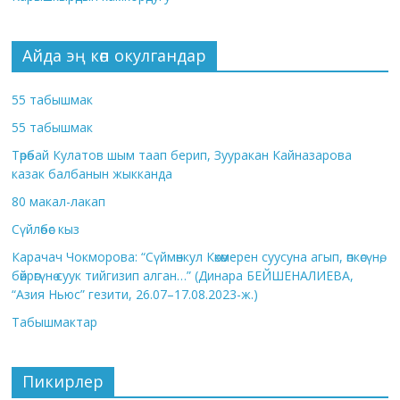
Айда эң көп окулгандар
55 табышмак
55 табышмак
Төрөбай Кулатов шым таап берип, Зууракан Кайназарова
казак балбанын жыкканда
80 макал-лакап
Сүйлөбөс кыз
Карачач Чокморова: “Сүймөнкул Көкөмерен суусуна агып, өпкөсүнө,
бөйрөгүнө суук тийгизип алган…” (Динара БЕЙШЕНАЛИЕВА,
“Азия Ньюс” гезити, 26.07–17.08.2023-ж.)
Табышмактар
Пикирлер