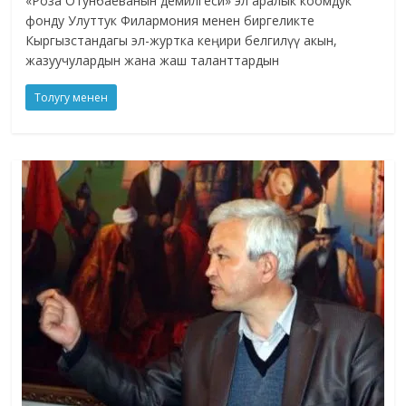
«Роза Отунбаеванын демилгеси» эл аралык коомдук
фонду Улуттук Филармония менен биргеликте
Кыргызстандагы эл-журтка кеңири белгилүү акын,
жазуучулардын жана жаш таланттардын
Толугу менен