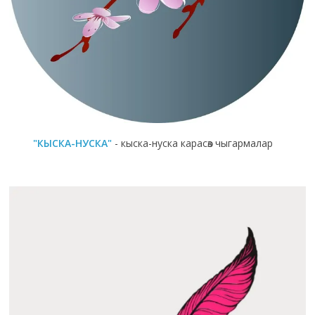
"КЫСКА-НУСКА"
- кыска-нуска карасөз чыгармалар