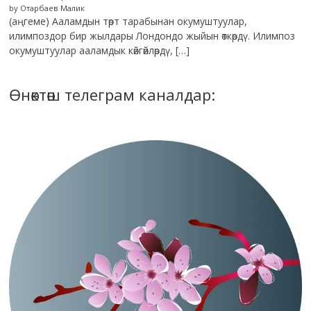
by Отарбаев Малик
(аңгеме) Ааламдын төрт тарабынан окумуштуулар,
илимпоздор бир жылдары Лондондо жыйын өткөрдү. Илимпоз
окумуштуулар ааламдык көйгөйлөрдү, […]
Өнөктөш телеграм каналдар: