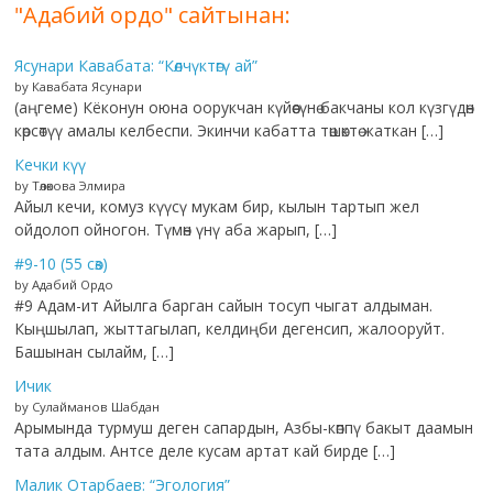
"Адабий ордо" сайтынан:
Ясунари Кавабата: “Көлчүктөгү ай”
by Кавабата Ясунари
(аңгеме) Кёконун оюна оорукчан күйөөсүнө бакчаны кол күзгүдөн
көрсөтүү амалы келбеспи. Экинчи кабатта төшөктө жаткан […]
Кечки күү
by Төлөкова Элмира
Айыл кечи, комуз күүсү мукам бир, кылын тартып жел
ойдолоп ойногон. Түмөн үнү аба жарып, […]
#9-10 (55 сөз)
by Адабий Ордо
#9 Адам-ит Айылга барган сайын тосуп чыгат алдыман.
Кыңшылап, жыттагылап, келдиңби дегенсип, жалооруйт.
Башынан сылайм, […]
Ичик
by Сулайманов Шабдан
Арымында турмуш деген сапардын, Азбы-көппү бакыт даамын
тата алдым. Антсе деле кусам артат кай бирде […]
Малик Отарбаев: “Эгология”