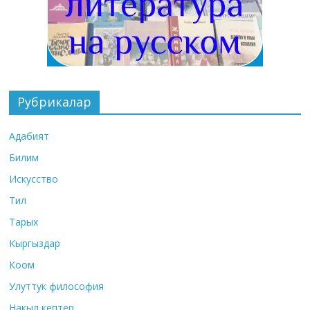
Рубрикалар
Адабият
Билим
Искусство
Тил
Тарых
Кыргыздар
Коом
Улуттук философия
Накыл кептер