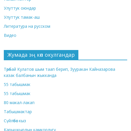
Улуттук оюндар
Улуттук тамак-аш
Литература на русском
Видео
Жумада эң көп окулгандар
Төрөбай Кулатов шым таап берип, Зууракан Кайназарова
казак балбанын жыкканда
55 табышмак
55 табышмак
80 макал-лакап
Табышмактар
Сүйлөбөс кыз
Карышкырдын камкордугу