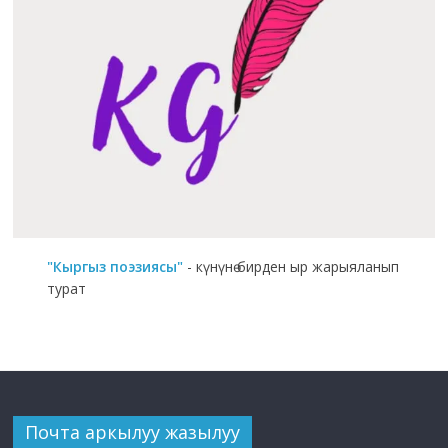
"Кыргыз поэзиясы"
- күнүнө бирден ыр жарыяланып
турат
Почта аркылуу жазылуу