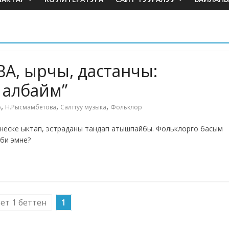
, ырчы, дастанчы:
 албайм”
,
,
,
о
Н.Рысмамбетова
Салттуу музыка
Фольклор
изнеске ыктап, эстраданы тандап атышпайбы. Фольклорго басым
би эмне?
бет 1 беттен
1