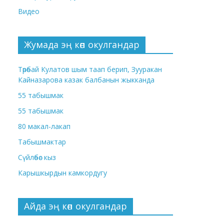
Видео
Жумада эң көп окулгандар
Төрөбай Кулатов шым таап берип, Зууракан
Кайназарова казак балбанын жыкканда
55 табышмак
55 табышмак
80 макал-лакап
Табышмактар
Сүйлөбөс кыз
Карышкырдын камкордугу
Айда эң көп окулгандар