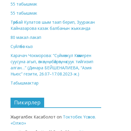
55 табышмак
55 табышмак
Төрөбай Кулатов шым таап берип, Зууракан
Кайназарова казак балбанын жыкканда
80 макал-лакап
Сүйлөбөс кыз
Карачач Чокморова: “Сүймөнкул Көкөмерен
суусуна агып, өпкөсүнө, бөйрөгүнө суук тийгизип
алган…” (Динара БЕЙШЕНАЛИЕВА, “Азия
Ньюс” гезити, 26.07–17.08.2023-ж.)
Табышмактар
Пикирлер
Жыргалбек Касаболот
on
Токтобек Үсөнов.
«Олжо»