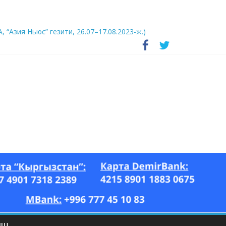
А, “Азия Ньюс” гезити, 26.07–17.08.2023-ж.)
ЫШ