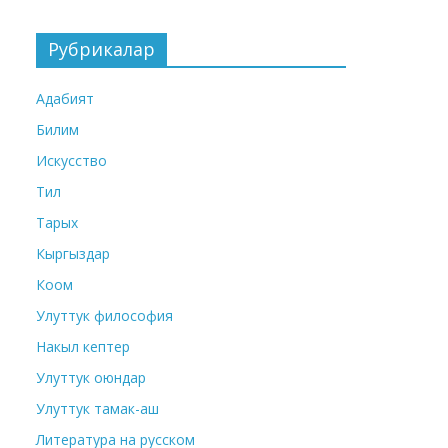
Рубрикалар
Адабият
Билим
Искусство
Тил
Тарых
Кыргыздар
Коом
Улуттук философия
Накыл кептер
Улуттук оюндар
Улуттук тамак-аш
Литература на русском