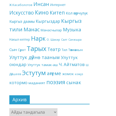
Инсан
Интернет
Ж.Касаболотов
Кино
Китеп
Искусство
Кол өнөрчүлүк
Кыргыз
Кыргыздар
Кыргыз даамы
тили
Манас
Музыка
Манасчылар
Нарк
Накыл кептер
О. Шакир
Салт
Санжыра
Тарых
Театр
Сын
Төкмө акын
Сүрөт
Тил
Улуттук дүйнө тааным
Улуттук
оюндар
Ч. Айтматов
Улуттук тамак-аш
Ш.
Эстутум
аңгеме
жомок
Дүйшеев
комуз
поэзия
сынак
котормо
маданият
Архив
Архив