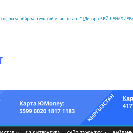
ып, өпкөсүнө, бөйрөгүнө суук тийгизип алган…” (Динара БЕЙШЕНАЛИЕВ
ры он үч акындын котормосунда
ЛАКТАР
KG ЛИТЕРАТУРА
САЙТ ТУУРАЛУУ
БАЙЛАН