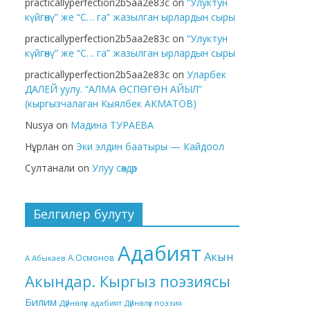
practicallyperfection2b5aa2e83c
on
“Улуктун
күйгөнү” же “С… га” жазылган ырлардын сыры
practicallyperfection2b5aa2e83c
on
“Улуктун
күйгөнү” же “С… га” жазылган ырлардын сыры
practicallyperfection2b5aa2e83c
on
Уларбек
ДАЛЕЙ уулу. “АЛМА ӨСПӨГӨН АЙЫЛ”
(кыргызчалаган Кыялбек АКМАТОВ)
Nusya
on
Мадина ТУРАЕВА
Нұрлан
on
Эки элдин баатыры — Кайдоол
Султанали
on
Улуу сөздөр
Белгилер булуту
Адабият
Акын
А.Осмонов
А.Абыкаев
Акындар. Кыргыз поэзиясы
Билим
Дүйнөлүк адабият
Дүйнөлүк поэзия