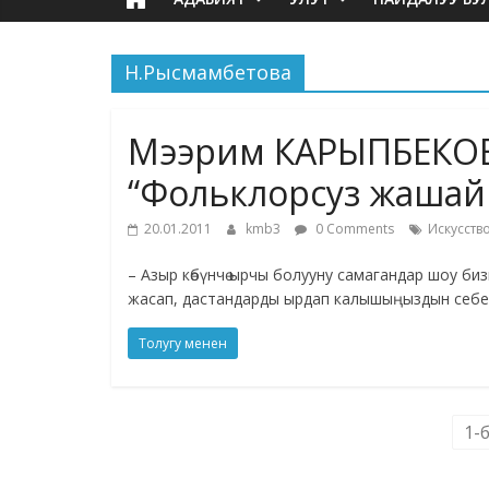
Н.Рысмамбетова
Мээрим КАРЫПБЕКОВА
“Фольклорсуз жашай
20.01.2011
kmb3
0 Comments
Искусств
– Азыр көбүнчө ырчы болууну самагандар шоу б
жасап, дастандарды ырдап калышыңыздын себе
Толугу менен
1-