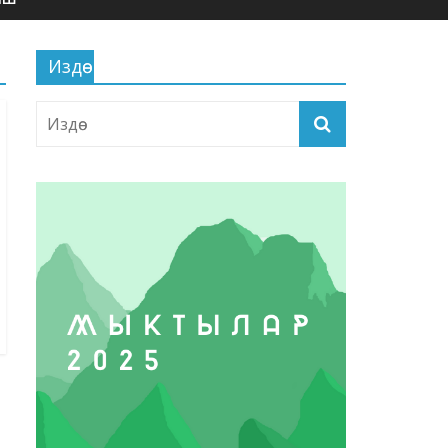
Издөө