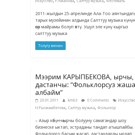
,
,
,
Искусство
Р.Аманова
Салттуу музыка
Фестиваль
2011-жылдын 25-апрелинде Ала-Тоо аянтындаг
тарых музейинин алдында Cалттуу музыка күнүн
өнөр майрамы болуп өттү. Ушул эле күнү кыргыз
салттуу музыка
Толугу менен
Мээрим КАРЫПБЕКОВА, ырчы,
дастанчы: “Фольклорсуз жаш
албайм”
20.01.2011
kmb3
0 Comments
Искусств
,
,
Н.Рысмамбетова
Салттуу музыка
Фольклор
– Азыр көбүнчө ырчы болууну самагандар шоу
бизнеске ыктап, эстраданы тандап атышпайбы.
Фольклорго басым жасап, дастандарды ырдап