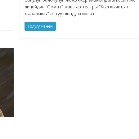
лицейдин “Оомат” жаштар театры “Кыл кыяктын
жаралышы” аттуу оюнду коюшат.
Толугу менен