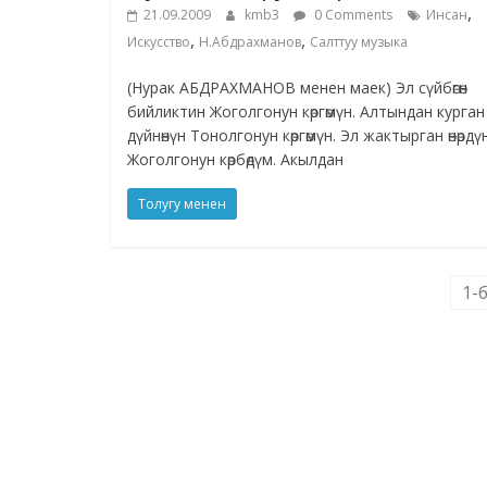
,
21.09.2009
kmb3
0 Comments
Инсан
,
,
Искусство
Н.Абдрахманов
Салттуу музыка
(Нурак АБДРАХМАНОВ менен маек) Эл сүйбөгөн
бийликтин Жоголгонун көргөмүн. Алтындан курган
дүйнөнүн Тонолгонун көргөмүн. Эл жактырган өнөрдү
Жоголгонун көрбөдүм. Акылдан
Толугу менен
1-