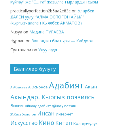
күйгөнү” же “С… га” жазылган ырлардын сыры
practicallyperfection2b5aa2e83c
on
Уларбек
ДАЛЕЙ уулу. “АЛМА ӨСПӨГӨН АЙЫЛ”
(кыргызчалаган Кыялбек АКМАТОВ)
Nusya
on
Мадина ТУРАЕВА
Нұрлан
on
Эки элдин баатыры — Кайдоол
Султанали
on
Улуу сөздөр
Белгилер булуту
Адабият
Акын
А.Осмонов
А.Абыкаев
Акындар. Кыргыз поэзиясы
Билим
Дүйнөлүк адабият
Дүйнөлүк поэзия
Инсан
Интернет
Ж.Касаболотов
Кино
Китеп
Искусство
Кол өнөрчүлүк