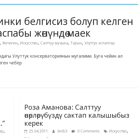
нки белгисиз болуп келген
спабы жөнүндө маек
,
,
,
,
,
Жетиген
Искусство
Салттуу музыка
Тарых
Улуттук аспаптар
дагы Улуттук консерваториянын мугалими. Буга чейин ал
лген чебер
Роза Аманова: Салттуу
өнөрлөрүбүздү сактап калышыбыз
…”
керек
,
,
ар
25.04.2011
kmb3
0 Comments
Искусство