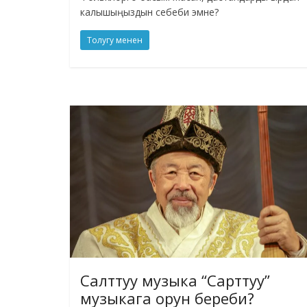
калышыңыздын себеби эмне?
Толугу менен
Салттуу музыка “Сарттуу”
музыкага орун береби?