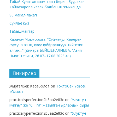
Төрөбай Кулатов шым таап берип, Зууракан
Кайназарова казак балбанын жыкканда
80 макал-лакап
Сүйлөбөс кыз
Табышмактар
Карачач Чокморова: “Сүймөнкул Көкөмерен
суусуна агып, өпкөсүнө, бөйрөгүнө суук тийгизип
алган…” (Динара БЕЙШЕНАЛИЕВА, “Азия
Ньюс” гезити, 26.07–17.08.2023-ж.)
Пикирлер
Жыргалбек Касаболот
on
Токтобек Үсөнов.
«Олжо»
practicallyperfection2b5aa2e83c
on
“Улуктун
күйгөнү” же “С… га” жазылган ырлардын сыры
practicallyperfection2b5aa2e83c
on
“Улуктун