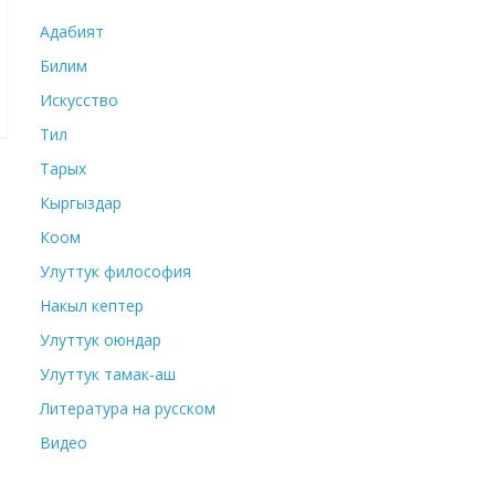
Адабият
Билим
Искусство
Тил
Тарых
Кыргыздар
Коом
Улуттук философия
Накыл кептер
Улуттук оюндар
Улуттук тамак-аш
Литература на русском
Видео