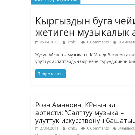
Кыргыздын буга чейи
жетиген музыкалык а
25.04.2013
kmb3
0 Comments
Ж.Айсаев
Жусуп Айсаев – музыкант, К.Молдобасанов атын
улуттук аспаптардын бир нече түрүндө ойной би
Толугу менен
Роза Аманова, КРнын эл
артисти: “Салттуу музыка –
улуттук искусствонун башаты
27.04.2011
kmb3
0 Comments
Жаңылыкт