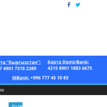
ЫШ
Издөө