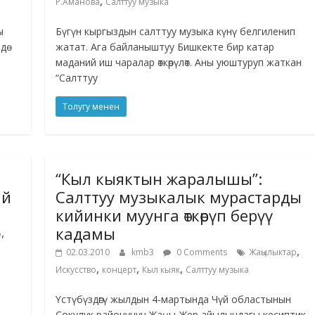
,
Р.Аманова
Салттуу музыка
ы
Бүгүн кыргыздын салттуу музыка күнү белгиленип
дө
жатат. Ага байланыштуу Бишкекте бир катар
маданий иш чаралар өткөрүлөт. Аны уюштуруп жаткан
“Салттуу
Толугу менен
“Кыл кыяктын жаралышы”:
ай
Салттуу музыкалык мурастарды
кийинки муунга өткөрүп берүү
кадамы
,
о
,
02.03.2010
kmb3
0 Comments
Жаңылыктар
,
,
,
Искусство
концерт
Кыл кыяк
Салттуу музыка
Үстүбүздөгү жылдын 4-мартында Чүй областынын
Сокулук районунун Жаңы-Жер айылындагы кесиптик