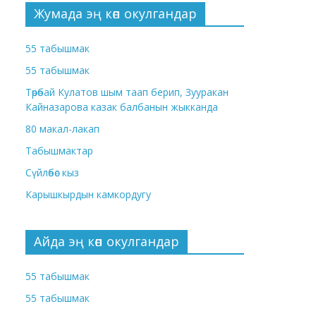
Жумада эң көп окулгандар
55 табышмак
55 табышмак
Төрөбай Кулатов шым таап берип, Зууракан
Кайназарова казак балбанын жыкканда
80 макал-лакап
Табышмактар
Сүйлөбөс кыз
Карышкырдын камкордугу
Айда эң көп окулгандар
55 табышмак
55 табышмак