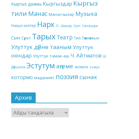
Кыргыз
Кыргыздар
Кыргыз даамы
тили
Манас
Музыка
Манасчылар
Нарк
Накыл кептер
О. Шакир
Салт
Санжыра
Тарых
Театр
Сын
Төкмө акын
Сүрөт
Тил
Улуттук дүйнө тааным
Улуттук
оюндар
Ч. Айтматов
Улуттук тамак-аш
Ш.
Эстутум
аңгеме
жомок
Дүйшеев
комуз
поэзия
сынак
котормо
маданият
Архив
Архив