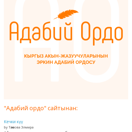
"Адабий ордо" сайтынан:
Кечки күү
by Төлөкова Элмира