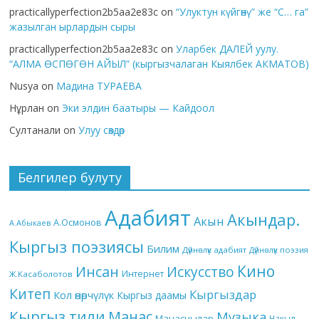
practicallyperfection2b5aa2e83c
on
“Улуктун күйгөнү” же “С… га”
жазылган ырлардын сыры
practicallyperfection2b5aa2e83c
on
Уларбек ДАЛЕЙ уулу.
“АЛМА ӨСПӨГӨН АЙЫЛ” (кыргызчалаган Кыялбек АКМАТОВ)
Nusya
on
Мадина ТУРАЕВА
Нұрлан
on
Эки элдин баатыры — Кайдоол
Султанали
on
Улуу сөздөр
Белгилер булуту
Адабият
Акындар.
Акын
А.Осмонов
А.Абыкаев
Кыргыз поэзиясы
Билим
Дүйнөлүк адабият
Дүйнөлүк поэзия
Кино
Инсан
Искусство
Интернет
Ж.Касаболотов
Китеп
Кыргыздар
Кол өнөрчүлүк
Кыргыз даамы
Кыргыз тили
Манас
Музыка
Манасчылар
Накыл