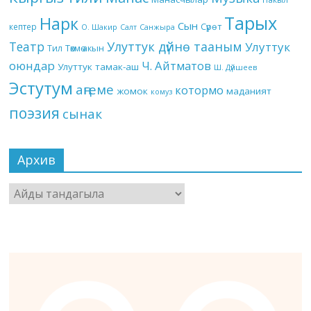
Тарых
Нарк
Сын
кептер
Сүрөт
О. Шакир
Салт
Санжыра
Театр
Улуттук дүйнө тааным
Улуттук
Төкмө акын
Тил
оюндар
Ч. Айтматов
Улуттук тамак-аш
Ш. Дүйшеев
Эстутум
аңгеме
котормо
жомок
маданият
комуз
поэзия
сынак
Архив
Архив