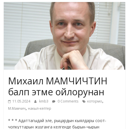
маданияты
жана
адабияты
Михаил МАМЧИЧТИН
балп этме ойлорунан
,
11.05.2024
kmb3
0 Comments
котормо
,
М.Мамчич
накыл-кептер
* * * Адаттагыдай эле, рыцардын кыялдары соот-
чопкуттарын жууганга келгенде бырын-чырын