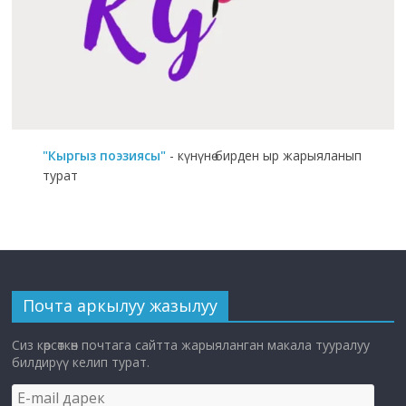
"Кыргыз поэзиясы"
- күнүнө бирден ыр жарыяланып
турат
Почта аркылуу жазылуу
Сиз көрсөткөн почтага сайтта жарыяланган макала тууралуу
билдирүү келип турат.
E-