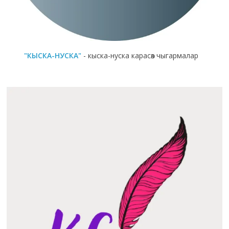
"КЫСКА-НУСКА"
- кыска-нуска карасөз чыгармалар