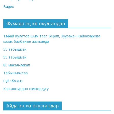
Видео
Жумада эң көп окулгандар
Төрөбай Кулатов шым таап берип, Зууракан Кайназарова
казак балбанын жыкканда
55 табышмак
55 табышмак
80 макал-лакап
Табышмактар
Сүйлөбөс кыз
Карышкырдын камкордугу
Айда эң көп окулгандар