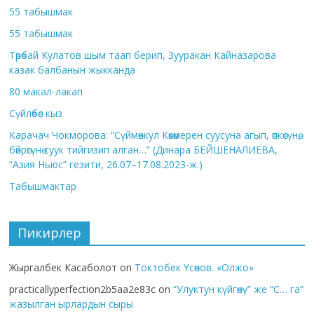
55 табышмак
55 табышмак
Төрөбай Кулатов шым таап берип, Зууракан Кайназарова
казак балбанын жыкканда
80 макал-лакап
Сүйлөбөс кыз
Карачач Чокморова: “Сүймөнкул Көкөмерен суусуна агып, өпкөсүнө,
бөйрөгүнө суук тийгизип алган…” (Динара БЕЙШЕНАЛИЕВА,
“Азия Ньюс” гезити, 26.07–17.08.2023-ж.)
Табышмактар
Пикирлер
Жыргалбек Касаболот
on
Токтобек Үсөнов. «Олжо»
practicallyperfection2b5aa2e83c
on
“Улуктун күйгөнү” же “С… га”
жазылган ырлардын сыры