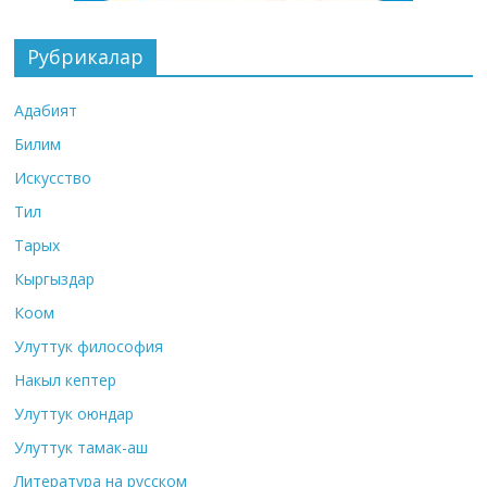
Рубрикалар
Адабият
Билим
Искусство
Тил
Тарых
Кыргыздар
Коом
Улуттук философия
Накыл кептер
Улуттук оюндар
Улуттук тамак-аш
Литература на русском