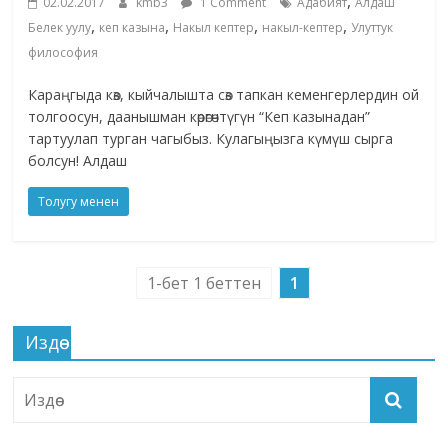
,
02.02.2017
kmb3
1 Comment
Адабият
Алдаш
,
,
,
,
Белек уулу
кеп казына
Накыл кептер
накыл-кептер
Улуттук
философия
Караңгыда көз, кыйчалышта сөз тапкан кеменгерлердин ой
толгоосун, даанышман көрөгөчтүгүн “Кеп казынадан”
тартуулап турган чагыбыз. Кулагыңызга күмүш сырга
болсун! Алдаш
Толугу менен
1-бет 1 беттен
1
Издөө