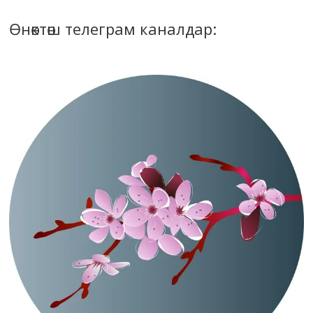
Өнөктөш телеграм каналдар: