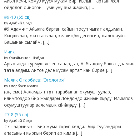
Айыл кечи, комуз күүсү мукам бир, кылын тартып жел
ойдолоп ойногон. Түмөн үнү аба жарып, […]
#9-10 (55 сөз)
by Адабий Ордо
#9 Адам-ит Айылга барган сайын тосуп чыгат алдыман.
Кыңшылап, жыттагылап, келдиңби дегенсип, жалооруйт.
Башынан сылайм, […]
Ичик
by Сулайманов Шабдан
Арымында турмуш деген сапардын, Азбы-көппү бакыт даамын
тата алдым. Антсе деле кусам артат кай бирде […]
Малик Отарбаев: “Эгология”
by Отарбаев Малик
(аңгеме) Ааламдын төрт тарабынан окумуштуулар,
илимпоздор бир жылдары Лондондо жыйын өткөрдү. Илимпоз
окумуштуулар ааламдык көйгөйлөрдү, […]
#7-8 (55 сөз)
by Адабий Ордо
#7 Таарыныч – Бир жума өткөрүп келди. Бир туугандары
апасынын кыркын берип ар ким өз […]