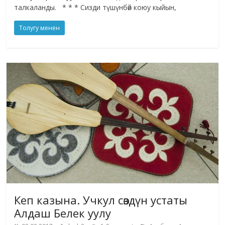
талкаланды. * * * Сизди түшүнбөй коюу кыйын,
Толугу менен
Кеп казына. Учкул сөздүн устаты
Алдаш Белек уулу