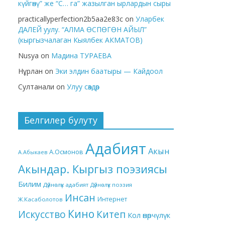
күйгөнү” же “С… га” жазылган ырлардын сыры
practicallyperfection2b5aa2e83c
on
Уларбек
ДАЛЕЙ уулу. “АЛМА ӨСПӨГӨН АЙЫЛ”
(кыргызчалаган Кыялбек АКМАТОВ)
Nusya
on
Мадина ТУРАЕВА
Нұрлан
on
Эки элдин баатыры — Кайдоол
Султанали
on
Улуу сөздөр
Белгилер булуту
Адабият
Акын
А.Осмонов
А.Абыкаев
Акындар. Кыргыз поэзиясы
Билим
Дүйнөлүк адабият
Дүйнөлүк поэзия
Инсан
Интернет
Ж.Касаболотов
Кино
Китеп
Искусство
Кол өнөрчүлүк