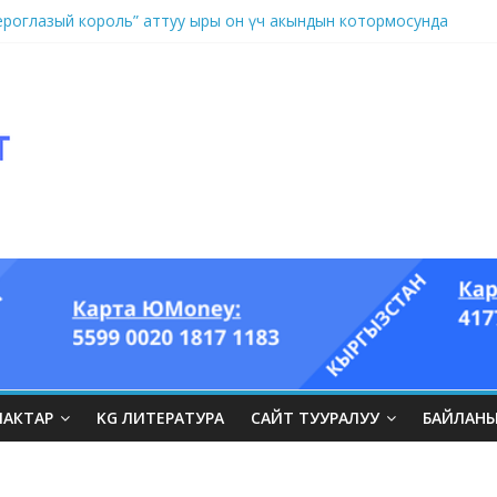
оглазый король” аттуу ыры он үч акындын котормосунда
ЛАКТАР
KG ЛИТЕРАТУРА
САЙТ ТУУРАЛУУ
БАЙЛАН