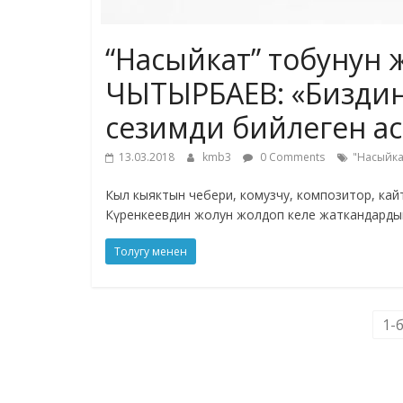
“Насыйкат” тобунун 
ЧЫТЫРБАЕВ: «Биздин 
сезимди бийлеген а
13.03.2018
kmb3
0 Comments
"Насыйка
Кыл кыяктын чебери, комузчу, композитор, кай
Күренкеевдин жолун жолдоп келе жаткандарды
Толугу менен
1-