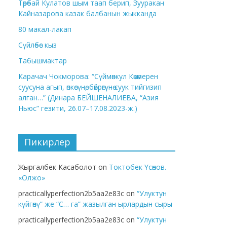
Төрөбай Кулатов шым таап берип, Зууракан
Кайназарова казак балбанын жыкканда
80 макал-лакап
Сүйлөбөс кыз
Табышмактар
Карачач Чокморова: “Сүймөнкул Көкөмерен
суусуна агып, өпкөсүнө, бөйрөгүнө суук тийгизип
алган…” (Динара БЕЙШЕНАЛИЕВА, “Азия
Ньюс” гезити, 26.07–17.08.2023-ж.)
Пикирлер
Жыргалбек Касаболот
on
Токтобек Үсөнов.
«Олжо»
practicallyperfection2b5aa2e83c
on
“Улуктун
күйгөнү” же “С… га” жазылган ырлардын сыры
practicallyperfection2b5aa2e83c
on
“Улуктун