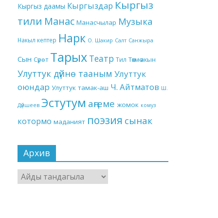
Кыргыз
Кыргыздар
Кыргыз даамы
тили
Манас
Музыка
Манасчылар
Нарк
Накыл кептер
О. Шакир
Салт
Санжыра
Тарых
Театр
Сын
Төкмө акын
Сүрөт
Тил
Улуттук дүйнө тааным
Улуттук
оюндар
Ч. Айтматов
Улуттук тамак-аш
Ш.
Эстутум
аңгеме
жомок
Дүйшеев
комуз
поэзия
сынак
котормо
маданият
Архив
Архив