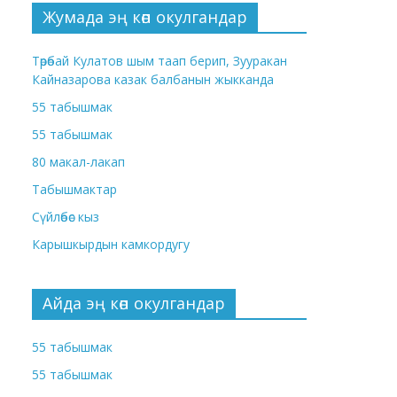
Жумада эң көп окулгандар
Төрөбай Кулатов шым таап берип, Зууракан
Кайназарова казак балбанын жыкканда
55 табышмак
55 табышмак
80 макал-лакап
Табышмактар
Сүйлөбөс кыз
Карышкырдын камкордугу
Айда эң көп окулгандар
55 табышмак
55 табышмак