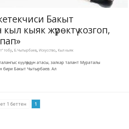
жетекчиси Бакыт
кыл кыяк жүрөктү козгоп,
спап»
,
,
,
т" тобу
Б.Чытырбаев
Искусство
Кыл кыяк
талангыс күүлөрдүн атасы, залкар талант Мураталы
н бири Бакыт Чытырбаев. Ал
бет 1 беттен
1