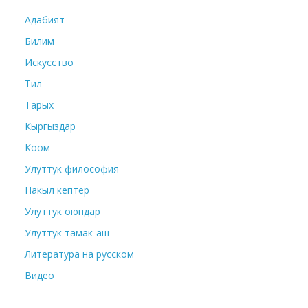
Адабият
Билим
Искусство
Тил
Тарых
Кыргыздар
Коом
Улуттук философия
Накыл кептер
Улуттук оюндар
Улуттук тамак-аш
Литература на русском
Видео