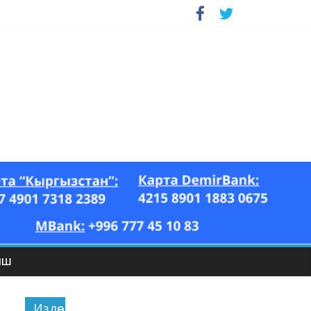
ЫШ
Издөө