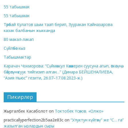
55 табышмак
55 табышмак
Төрөбай Кулатов шым таап берип, Зууракан Кайназарова
казак балбанын жыкканда
80 макал-лакап
Сүйлөбөс кыз
Табышмактар
Карачач Чокморова: “Сүймөнкул Көкөмерен суусуна агып, өпкөсүнө,
бөйрөгүнө суук тийгизип алган…” (Динара БЕЙШЕНАЛИЕВА,
“Азия Ньюс” гезити, 26.07–17.08.2023-ж.)
Пикирлер
Жыргалбек Касаболот
on
Токтобек Үсөнов. «Олжо»
practicallyperfection2b5aa2e83c
on
“Улуктун күйгөнү” же “С… га”
жазылган ырлардын сыры