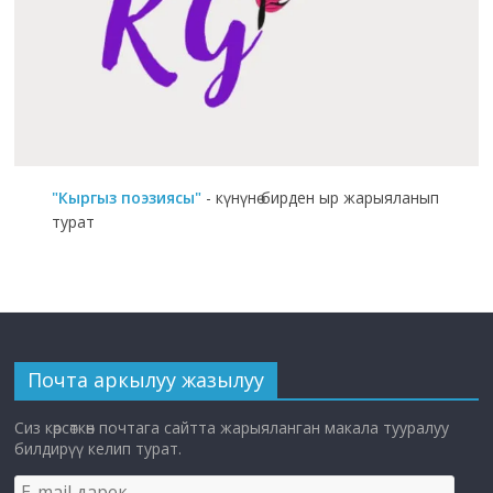
"Кыргыз поэзиясы"
- күнүнө бирден ыр жарыяланып
турат
Почта аркылуу жазылуу
Сиз көрсөткөн почтага сайтта жарыяланган макала тууралуу
билдирүү келип турат.
E-