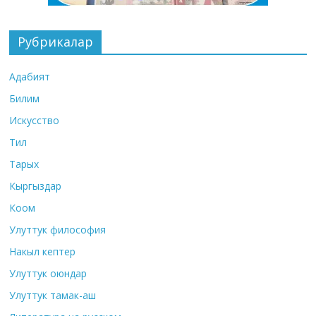
Рубрикалар
Адабият
Билим
Искусство
Тил
Тарых
Кыргыздар
Коом
Улуттук философия
Накыл кептер
Улуттук оюндар
Улуттук тамак-аш