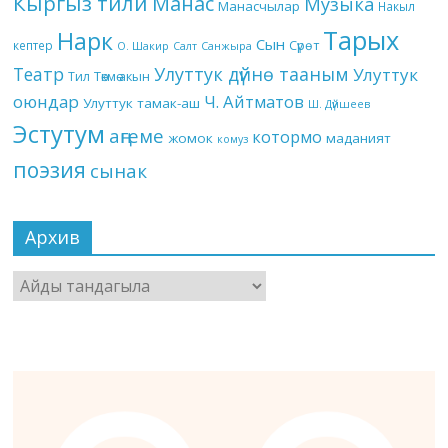
Кыргыз тили
Манас
Музыка
Манасчылар
Накыл
Тарых
Нарк
Сын
кептер
Сүрөт
О. Шакир
Салт
Санжыра
Театр
Улуттук дүйнө тааным
Улуттук
Төкмө акын
Тил
оюндар
Ч. Айтматов
Улуттук тамак-аш
Ш. Дүйшеев
Эстутум
аңгеме
котормо
жомок
маданият
комуз
поэзия
сынак
Архив
Архив