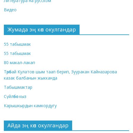
Литература на русском
Видео
Жумада эң көп окулгандар
55 табышмак
55 табышмак
80 макал-лакап
Төрөбай Кулатов шым таап берип, Зууракан Кайназарова
казак балбанын жыкканда
Табышмактар
Сүйлөбөс кыз
Карышкырдын камкордугу
Айда эң көп окулгандар