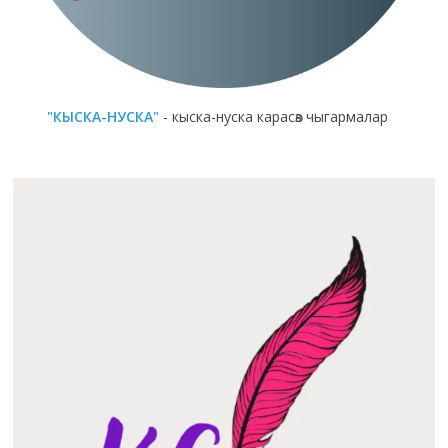
"КЫСКА-НУСКА"
- кыска-нуска карасөз чыгармалар