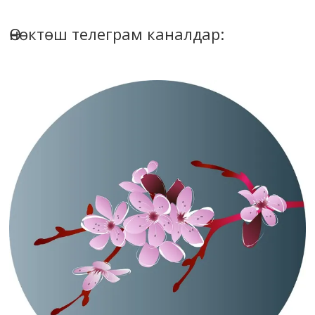
Өнөктөш телеграм каналдар: