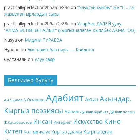
practicallyperfection2b5aa2e83c
on
“Улуктун күйгөнү” же “С… га”
жазылган ырлардын сыры
practicallyperfection2b5aa2e83c
on
Уларбек ДАЛЕЙ уулу.
“АЛМА ӨСПӨГӨН АЙЫЛ” (кыргызчалаган Кыялбек АКМАТОВ)
Nusya
on
Мадина ТУРАЕВА
Нұрлан
on
Эки элдин баатыры — Кайдоол
Султанали
on
Улуу сөздөр
Белгилер булуту
Адабият
Акындар.
Акын
А.Осмонов
А.Абыкаев
Кыргыз поэзиясы
Билим
Дүйнөлүк адабият
Дүйнөлүк поэзия
Кино
Инсан
Искусство
Интернет
Ж.Касаболотов
Китеп
Кыргыздар
Кол өнөрчүлүк
Кыргыз даамы