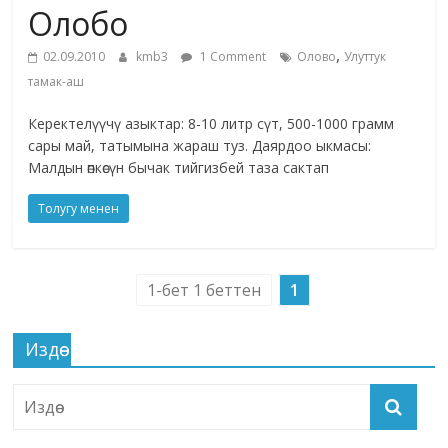
Олобо
жана
адабияты
,
02.09.2010
kmb3
1 Comment
Олово
Улуттук
тамак-аш
Керектелүүчү азыктар: 8-10 литр сүт, 500-1000 грамм
сары май, татымына жараш туз. Даярдоо ыкмасы:
Малдын өпкөсүн бычак тийгизбей таза сактап
Толугу менен
1-бет 1 беттен
1
Издөө